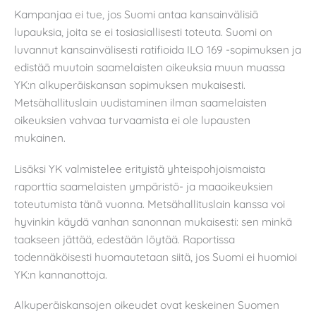
Kampanjaa ei tue, jos Suomi antaa kansainvälisiä
lupauksia, joita se ei tosiasiallisesti toteuta. Suomi on
luvannut kansainvälisesti ratifioida ILO 169 -sopimuksen ja
edistää muutoin saamelaisten oikeuksia muun muassa
YK:n alkuperäiskansan sopimuksen mukaisesti.
Metsähallituslain uudistaminen ilman saamelaisten
oikeuksien vahvaa turvaamista ei ole lupausten
mukainen.
Lisäksi YK valmistelee erityistä yhteispohjoismaista
raporttia saamelaisten ympäristö- ja maaoikeuksien
toteutumista tänä vuonna. Metsähallituslain kanssa voi
hyvinkin käydä vanhan sanonnan mukaisesti: sen minkä
taakseen jättää, edestään löytää. Raportissa
todennäköisesti huomautetaan siitä, jos Suomi ei huomioi
YK:n kannanottoja.
Alkuperäiskansojen oikeudet ovat keskeinen Suomen