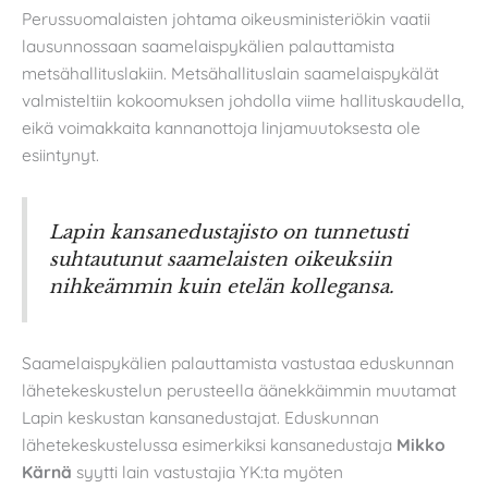
Perussuomalaisten johtama oikeusministeriökin vaatii
lausunnossaan saamelaispykälien palauttamista
metsähallituslakiin. Metsähallituslain saamelaispykälät
valmisteltiin kokoomuksen johdolla viime hallituskaudella,
eikä voimakkaita kannanottoja linjamuutoksesta ole
esiintynyt.
Lapin kansanedustajisto on tunnetusti
suhtautunut saamelaisten oikeuksiin
nihkeämmin kuin etelän kollegansa.
Saamelaispykälien palauttamista vastustaa eduskunnan
lähetekeskustelun perusteella äänekkäimmin muutamat
Lapin keskustan kansanedustajat. Eduskunnan
lähetekeskustelussa esimerkiksi kansanedustaja
Mikko
Kärnä
syytti lain vastustajia YK:ta myöten