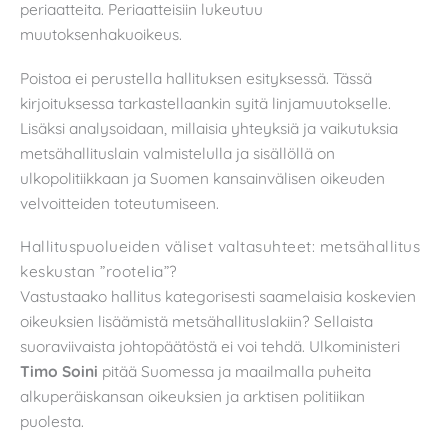
periaatteita. Periaatteisiin lukeutuu
muutoksenhakuoikeus.
Poistoa ei perustella hallituksen esityksessä. Tässä
kirjoituksessa tarkastellaankin syitä linjamuutokselle.
Lisäksi analysoidaan, millaisia yhteyksiä ja vaikutuksia
metsähallituslain valmistelulla ja sisällöllä on
ulkopolitiikkaan ja Suomen kansainvälisen oikeuden
velvoitteiden toteutumiseen.
Hallituspuolueiden väliset valtasuhteet: metsähallitus
keskustan ”rootelia”?
Vastustaako hallitus kategorisesti saamelaisia koskevien
oikeuksien lisäämistä metsähallituslakiin? Sellaista
suoraviivaista johtopäätöstä ei voi tehdä. Ulkoministeri
Timo Soini
pitää Suomessa ja maailmalla puheita
alkuperäiskansan oikeuksien ja arktisen politiikan
puolesta.