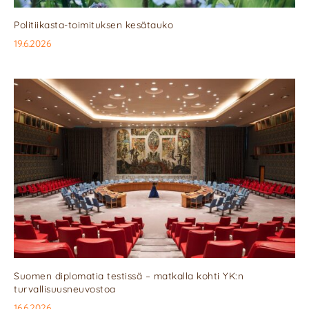
Politiikasta-toimituksen kesätauko
19.6.2026
Suomen diplomatia testissä – matkalla kohti YK:n
turvallisuusneuvostoa
16.6.2026