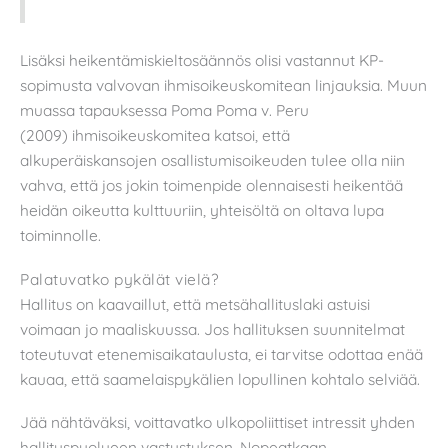
Lisäksi heikentämiskieltosäännös olisi vastannut KP-
sopimusta valvovan ihmisoikeuskomitean linjauksia. Muun
muassa tapauksessa Poma Poma v. Peru
(2009) ihmisoikeuskomitea katsoi, että
alkuperäiskansojen osallistumisoikeuden tulee olla niin
vahva, että jos jokin toimenpide olennaisesti heikentää
heidän oikeutta kulttuuriin, yhteisöltä on oltava lupa
toiminnolle.
Palatuvatko pykälät vielä?
Hallitus on kaavaillut, että metsähallituslaki astuisi
voimaan jo maaliskuussa. Jos hallituksen suunnitelmat
toteutuvat etenemisaikataulusta, ei tarvitse odottaa enää
kauaa, että saamelaispykälien lopullinen kohtalo selviää.
Jää nähtäväksi, voittavatko ulkopoliittiset intressit yhden
hallituspuolueen vastustuksen. Nopeatkaan