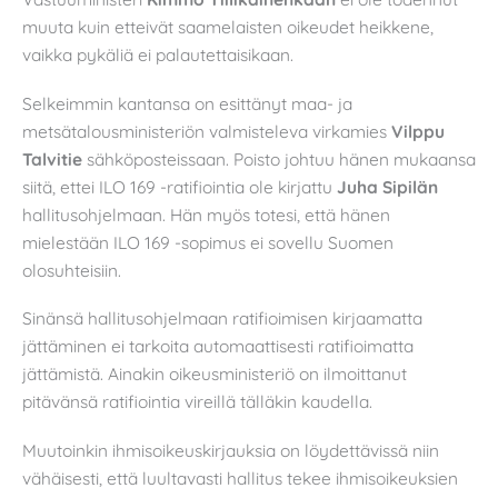
muuta kuin etteivät saamelaisten oikeudet heikkene,
vaikka pykäliä ei palautettaisikaan.
Selkeimmin kantansa on esittänyt maa- ja
metsätalousministeriön valmisteleva virkamies
Vilppu
Talvitie
sähköposteissaan. Poisto johtuu hänen mukaansa
siitä, ettei ILO 169 -ratifiointia ole kirjattu
Juha Sipilän
hallitusohjelmaan. Hän myös totesi, että hänen
mielestään ILO 169 -sopimus ei sovellu Suomen
olosuhteisiin.
Sinänsä hallitusohjelmaan ratifioimisen kirjaamatta
jättäminen ei tarkoita automaattisesti ratifioimatta
jättämistä. Ainakin oikeusministeriö on ilmoittanut
pitävänsä ratifiointia vireillä tälläkin kaudella.
Muutoinkin ihmisoikeuskirjauksia on löydettävissä niin
vähäisesti, että luultavasti hallitus tekee ihmisoikeuksien