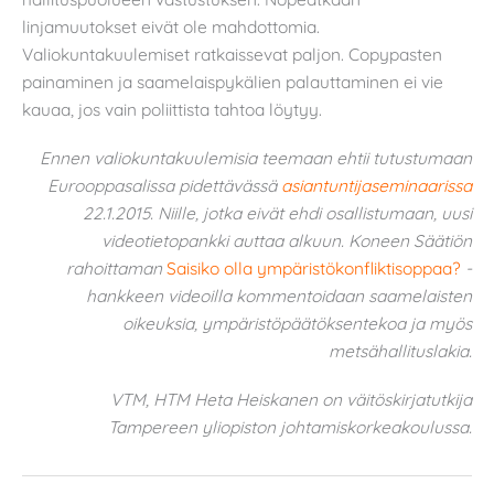
linjamuutokset eivät ole mahdottomia.
Valiokuntakuulemiset ratkaissevat paljon. Copypasten
painaminen ja saamelaispykälien palauttaminen ei vie
kauaa, jos vain poliittista tahtoa löytyy.
Ennen valiokuntakuulemisia teemaan ehtii tutustumaan
Eurooppasalissa pidettävässä
asiantuntijaseminaarissa
22.1.2015. Niille, jotka eivät ehdi osallistumaan, uusi
videotietopankki auttaa alkuun. Koneen Säätiön
rahoittaman
Saisiko olla ympäristökonfliktisoppaa?
-
hankkeen videoilla kommentoidaan saamelaisten
oikeuksia, ympäristöpäätöksentekoa ja myös
metsähallituslakia.
VTM, HTM Heta Heiskanen on väitöskirjatutkija
Tampereen yliopiston johtamiskorkeakoulussa.