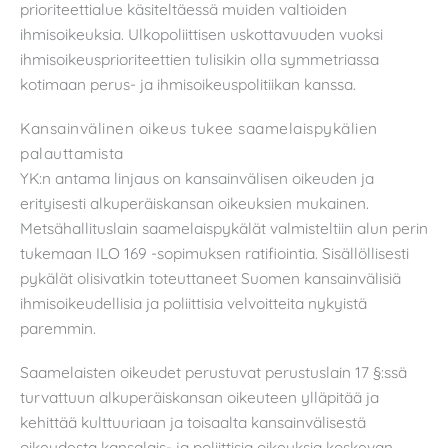
prioriteettialue käsiteltäessä muiden valtioiden
ihmisoikeuksia. Ulkopoliittisen uskottavuuden vuoksi
ihmisoikeusprioriteettien tulisikin olla symmetriassa
kotimaan perus- ja ihmisoikeuspolitiikan kanssa.
Kansainvälinen oikeus tukee saamelaispykälien
palauttamista
YK:n antama linjaus on kansainvälisen oikeuden ja
erityisesti alkuperäiskansan oikeuksien mukainen.
Metsähallituslain saamelaispykälät valmisteltiin alun perin
tukemaan ILO 169 -sopimuksen ratifiointia. Sisällöllisesti
pykälät olisivatkin toteuttaneet Suomen kansainvälisiä
ihmisoikeudellisia ja poliittisia velvoitteita nykyistä
paremmin.
Saamelaisten oikeudet perustuvat perustuslain 17 §:ssä
turvattuun alkuperäiskansan oikeuteen ylläpitää ja
kehittää kulttuuriaan ja toisaalta kansainvälisestä
oikeudesta kansalais- ja poliittisia oikeuksia koskevan