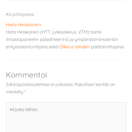
Kirjoittajasta
Heta Heiskanen
Heta Heiskanen (HTT: julkisoikeus, VTM) toimii
ilmastopaneelin pääsihteerinä ja ympäristöministeriön
erityisasiantuntijana sekä
Oikeus-lehden
päätoimittajana.
Kommentoi
Sähköpostiosoitettasi ei julkaista.
Pakolliset kentät on
merkitty
*
Kirjoita
tähän..