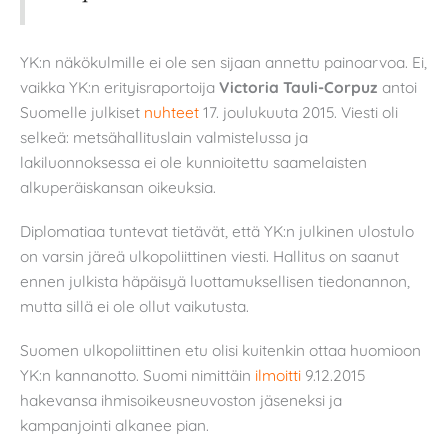
YK:n näkökulmille ei ole sen sijaan annettu painoarvoa. Ei,
vaikka YK:n erityisraportoija
Victoria Tauli-Corpuz
antoi
Suomelle julkiset
nuhteet
17. joulukuuta 2015. Viesti oli
selkeä: metsähallituslain valmistelussa ja
lakiluonnoksessa ei ole kunnioitettu saamelaisten
alkuperäiskansan oikeuksia.
Diplomatiaa tuntevat tietävät, että YK:n julkinen ulostulo
on varsin järeä ulkopoliittinen viesti. Hallitus on saanut
ennen julkista häpäisyä luottamuksellisen tiedonannon,
mutta sillä ei ole ollut vaikutusta.
Suomen ulkopoliittinen etu olisi kuitenkin ottaa huomioon
YK:n kannanotto. Suomi nimittäin
ilmoitti
9.12.2015
hakevansa ihmisoikeusneuvoston jäseneksi ja
kampanjointi alkanee pian.