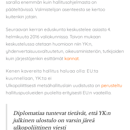
saralla enemmän kuin hallitusohjelmasta on
pääteltävissä. Valmistelijan asenteesta se kertoo
kuitenkin jotain.
Seuraavan kerran eduskunta keskustelee asiasta 4.
helmikuuta 2016 valiokunnissa. Toivon mukaan
keskustelussa otetaan huomioon niin YK:n,
yhdenvertaisuusvaltuutetun, oikeusministeriön, tutkijoiden
kuin järjestöjenkin esittämät
kannat
.
Kenen kavereita hallitus haluaa olla: EU:ta
kuunnellaan, YK:ta ei
Ulkopoliittisesti metsähallituslain uudistusta on
perusteltu
hallituspuolueiden puolelta erityisesti EU:n vaateilla.
Diplomatiaa tuntevat tietävät, että YK:n
julkinen ulostulo on varsin järeä
ulkopoliittinen viesti