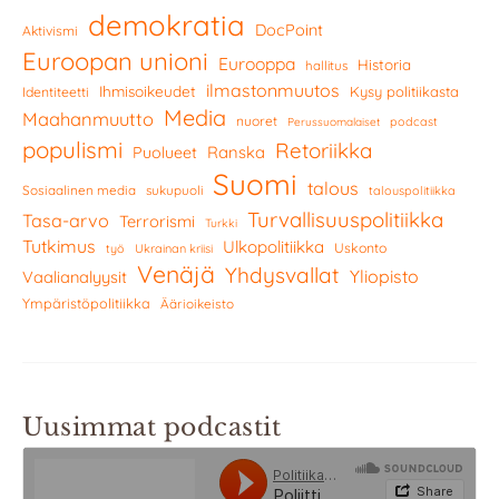
demokratia
DocPoint
Aktivismi
Euroopan unioni
Eurooppa
Historia
hallitus
ilmastonmuutos
Ihmisoikeudet
Kysy politiikasta
Identiteetti
Media
Maahanmuutto
nuoret
podcast
Perussuomalaiset
populismi
Retoriikka
Ranska
Puolueet
Suomi
talous
Sosiaalinen media
sukupuoli
talouspolitiikka
Turvallisuuspolitiikka
Tasa-arvo
Terrorismi
Turkki
Tutkimus
Ulkopolitiikka
Uskonto
työ
Ukrainan kriisi
Venäjä
Yhdysvallat
Yliopisto
Vaalianalyysit
Ympäristöpolitiikka
Äärioikeisto
Uusimmat podcastit