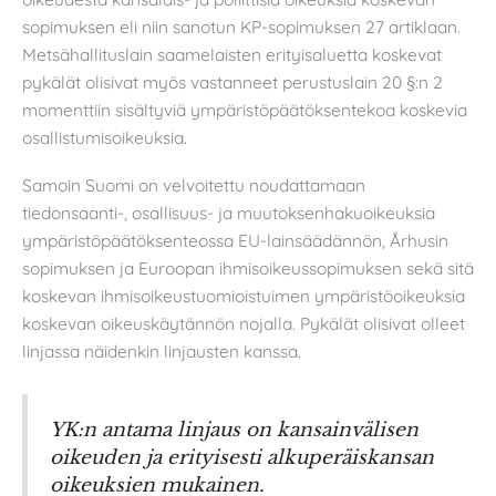
sopimuksen eli niin sanotun KP-sopimuksen 27 artiklaan.
Metsähallituslain saamelaisten erityisaluetta koskevat
pykälät olisivat myös vastanneet perustuslain 20 §:n 2
momenttiin sisältyviä ympäristöpäätöksentekoa koskevia
osallistumisoikeuksia.
Samoin Suomi on velvoitettu noudattamaan
tiedonsaanti-, osallisuus- ja muutoksenhakuoikeuksia
ympäristöpäätöksenteossa EU-lainsäädännön, Århusin
sopimuksen ja Euroopan ihmisoikeussopimuksen sekä sitä
koskevan ihmisoikeustuomioistuimen ympäristöoikeuksia
koskevan oikeuskäytännön nojalla. Pykälät olisivat olleet
linjassa näidenkin linjausten kanssa.
YK:n antama linjaus on kansainvälisen
oikeuden ja erityisesti alkuperäiskansan
oikeuksien mukainen.