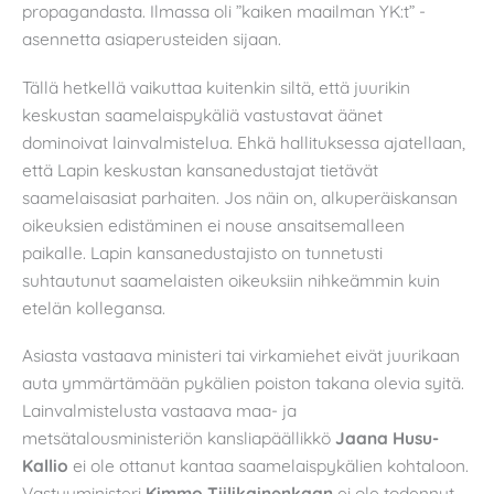
propagandasta. Ilmassa oli ”kaiken maailman YK:t” -
asennetta asiaperusteiden sijaan.
Tällä hetkellä vaikuttaa kuitenkin siltä, että juurikin
keskustan saamelaispykäliä vastustavat äänet
dominoivat lainvalmistelua. Ehkä hallituksessa ajatellaan,
että Lapin keskustan kansanedustajat tietävät
saamelaisasiat parhaiten. Jos näin on, alkuperäiskansan
oikeuksien edistäminen ei nouse ansaitsemalleen
paikalle. Lapin kansanedustajisto on tunnetusti
suhtautunut saamelaisten oikeuksiin nihkeämmin kuin
etelän kollegansa.
Asiasta vastaava ministeri tai virkamiehet eivät juurikaan
auta ymmärtämään pykälien poiston takana olevia syitä.
Lainvalmistelusta vastaava maa- ja
metsätalousministeriön kansliapäällikkö
Jaana Husu-
Kallio
ei ole ottanut kantaa saamelaispykälien kohtaloon.
Vastuuministeri
Kimmo Tiilikainenkaan
ei ole todennut