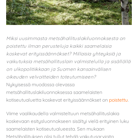
Miksi uusimmasta metsähallituslakiluonnoksesta on
poistettu ilman perusteluja kaikki saamelaisia
koskevat erityissäännökset? Millaisia yhteyksiä ja
vaikutuksia metsähallituslain valmistelulla ja sisällöllä
on ulkopolitiikkaan ja Suomen kansainvälisen
oikeuden velvoitteiden toteutumiseen?
Nykyisessä muodossa olevassa
metsähallituslakiluonnoksessa saamelaisten
kotiseutualuetta koskevat erityissäännökset on
poistettu
.
Viime vaalikaudella valmisteltuun metsähallituslakia
koskevaan esitysluonnokseen sisältyi vielä erityinen luku
saamelaisten kotiseutualueesta. Sen mukaan
Metsähallituksen olisi tullut tehdä vaikutusarvioita