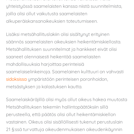
yhteistyössä saamelaisten kanssa niistä suunnitelmista,
joilla olisi ollut vaikutusta saamelaisten
alkuperäiskansanoikeuksien toteutumiseen.
Lisäksi metsähallituslakiin olisi sisältynyt erityinen
säännös saamelaisten oikeuksien heikentämiskiellosta.
Metsähallituksen suunnitelmat ja hankkeet eivät olisi
saaneet olennaisesti heikentää saamelaisten
mahdollisuuksia harjoittaa perinteisiä
saamelaiselinkeinoja. Saamelainen kulttuuri on vahvasti
sidoksissa
ympäristöön perinteisen poronhoidon,
metsästyksen ja kalastuksen kautta.
Saamelaiskäräjillä olisi myös ollut oikeus hakea muutosta
Metsähallituksen tekemiin hallintopäätöksiin sillä
perusteella, että päätös olisi ollut heikentämiskiellon
vastainen. Oikeus olisi sisällöllisesti tukenut perustuslain
21 §:ssä turvattuja oikeudenmukaisen oikeudenkäynnin