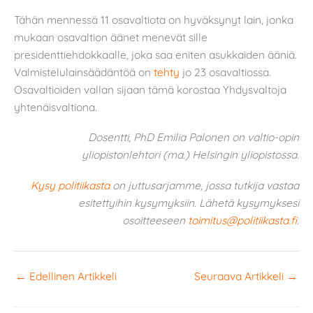
Tähän mennessä 11 osavaltiota on hyväksynyt lain, jonka
mukaan osavaltion äänet menevät sille
presidenttiehdokkaalle, joka saa eniten asukkaiden ääniä.
Valmistelulainsäädäntöä on
tehty
jo 23 osavaltiossa.
Osavaltioiden vallan sijaan tämä korostaa Yhdysvaltoja
yhtenäisvaltiona.
Dosentti, PhD Emilia Palonen on valtio-opin
yliopistonlehtori (ma.) Helsingin yliopistossa.
Kysy politiikasta
on juttusarjamme, jossa tutkija vastaa
esitettyihin kysymyksiin. Lähetä kysymyksesi
osoitteeseen
toimitus@politiikasta.fi
.
←
Edellinen Artikkeli
Seuraava Artikkeli
→