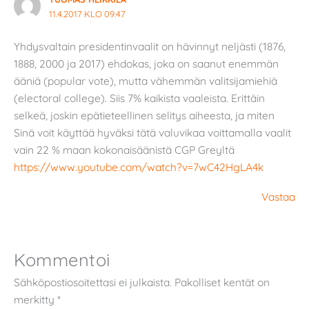
11.4.2017 KLO 09:47
Yhdysvaltain presidentinvaalit on hävinnyt neljästi (1876,
1888, 2000 ja 2017) ehdokas, joka on saanut enemmän
ääniä (popular vote), mutta vähemmän valitsijamiehiä
(electoral college). Siis 7% kaikista vaaleista. Erittäin
selkeä, joskin epätieteellinen selitys aiheesta, ja miten
Sinä voit käyttää hyväksi tätä valuvikaa voittamalla vaalit
vain 22 % maan kokonaisäänistä CGP Greyltä
https://www.youtube.com/watch?v=7wC42HgLA4k
Vastaa
Kommentoi
Sähköpostiosoitettasi ei julkaista.
Pakolliset kentät on
merkitty
*