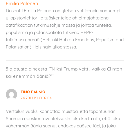
Emilia Palonen
Dosentti Emilia Palonen on yleisen valtio-opin vanhempi
yliopistonlehtori ja työskentelee ohjelmajohtajana
datafikaation tutkimusohjelmassa ja johtaa tunteita,
populismia ja polarisaatiota tutkivaa HEPP-
tutkimusryhmää (Helsinki Hub on Emotions, Populism and
Polarisation) Helsingin yliopistossa.
5 ajatusta aiheesta “”Miksi Trump voitti, vaikka Clinton
sai enemmän ääniä?””
TIMO RAUNIO
7.4.2017 KLO 07:04
Vertailun vuoksi kannattaa muistaa, että tapahtuuhan
Suomen eduskuntavaaleissakin joka kerta niin, että joku
vähemmän ääniä saanut ehdokas pääsee läpi, ja joku