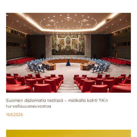
Suomen diplomatia testissä – matkalla kohti YK:n
turvallisuusneuvostoa
16.6.2026