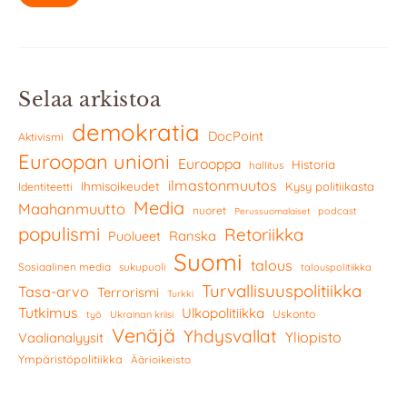
Selaa arkistoa
demokratia
DocPoint
Aktivismi
Euroopan unioni
Eurooppa
Historia
hallitus
ilmastonmuutos
Ihmisoikeudet
Kysy politiikasta
Identiteetti
Media
Maahanmuutto
nuoret
podcast
Perussuomalaiset
populismi
Retoriikka
Ranska
Puolueet
Suomi
talous
Sosiaalinen media
sukupuoli
talouspolitiikka
Turvallisuuspolitiikka
Tasa-arvo
Terrorismi
Turkki
Tutkimus
Ulkopolitiikka
Uskonto
työ
Ukrainan kriisi
Venäjä
Yhdysvallat
Yliopisto
Vaalianalyysit
Ympäristöpolitiikka
Äärioikeisto