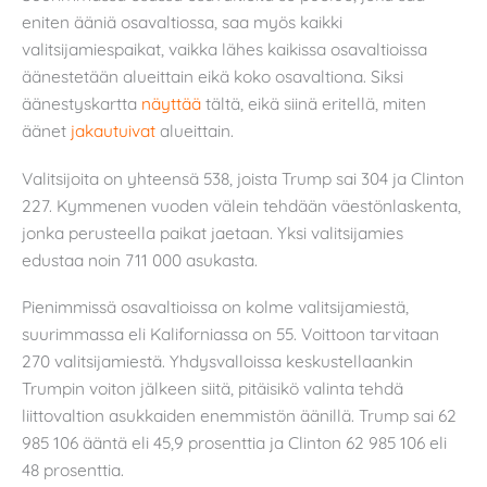
eniten ääniä osavaltiossa, saa myös kaikki
valitsijamiespaikat, vaikka lähes kaikissa osavaltioissa
äänestetään alueittain eikä koko osavaltiona. Siksi
äänestyskartta
näyttää
tältä, eikä siinä eritellä, miten
äänet
jakautuivat
alueittain.
Valitsijoita on yhteensä 538, joista Trump sai 304 ja Clinton
227. Kymmenen vuoden välein tehdään väestönlaskenta,
jonka perusteella paikat jaetaan. Yksi valitsijamies
edustaa noin 711 000 asukasta.
Pienimmissä osavaltioissa on kolme valitsijamiestä,
suurimmassa eli Kaliforniassa on 55. Voittoon tarvitaan
270 valitsijamiestä. Yhdysvalloissa keskustellaankin
Trumpin voiton jälkeen siitä, pitäisikö valinta tehdä
liittovaltion asukkaiden enemmistön äänillä. Trump sai 62
985 106 ääntä eli 45,9 prosenttia ja Clinton 62 985 106 eli
48 prosenttia.