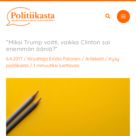
Siirry
sisältöön
”Miksi Trump voitti, vaikka Clinton sai
enemmän ääniä?”
6.4.2017
/ Kirjoittaja
Emilia Palonen
/
Artikkelit
/
Kysy
politiikasta
/
1 minuutiksi luettavaa