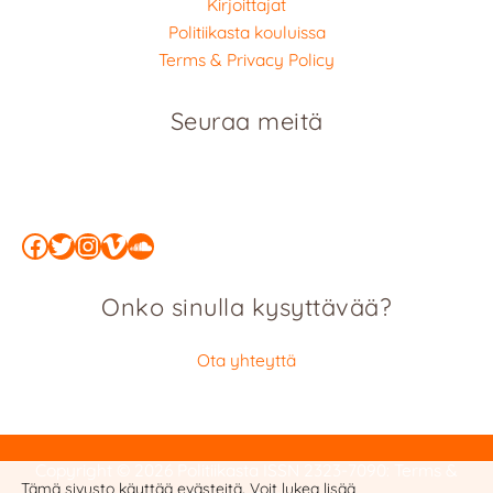
Kirjoittajat
Politiikasta kouluissa
Terms & Privacy Policy
Seuraa meitä
Facebook
Twitter
Instagram
Vimeo
SoundCloud
Onko sinulla kysyttävää?
Ota yhteyttä
Copyright © 2026 Politiikasta
ISSN 2323-7090
:
Terms &
Tämä sivusto käyttää evästeitä. Voit lukea lisää