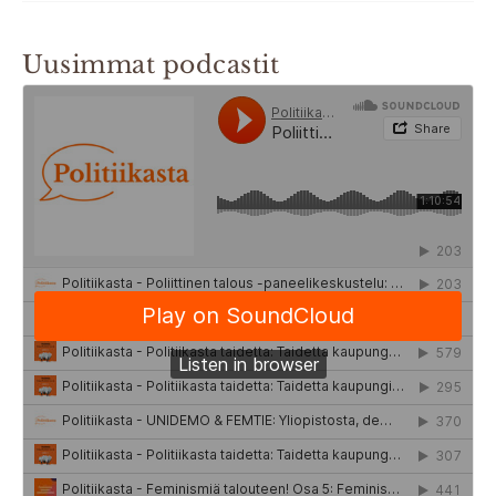
Uusimmat podcastit