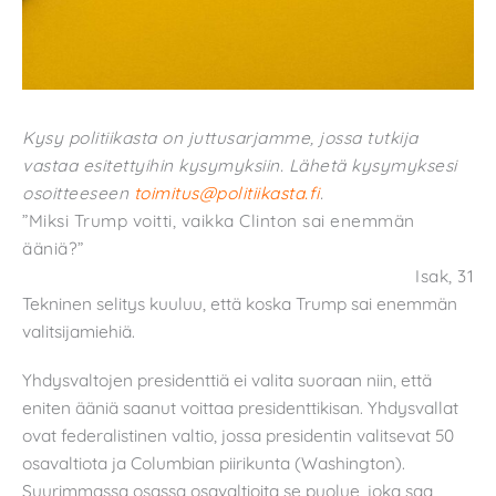
Kysy politiikasta on juttusarjamme, jossa tutkija
vastaa esitettyihin kysymyksiin. Lähetä kysymyksesi
osoitteeseen
toimitus@politiikasta.fi
.
”Miksi Trump voitti, vaikka Clinton sai enemmän
ääniä?”
Isak, 31
Tekninen selitys kuuluu, että koska Trump sai enemmän
valitsijamiehiä.
Yhdysvaltojen presidenttiä ei valita suoraan niin, että
eniten ääniä saanut voittaa presidenttikisan. Yhdysvallat
ovat federalistinen valtio, jossa presidentin valitsevat 50
osavaltiota ja Columbian piirikunta (Washington).
Suurimmassa osassa osavaltioita se puolue, joka saa