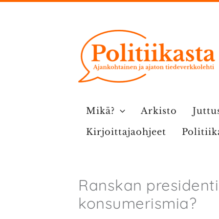
Siirry
sisältöön
Mikä?
Arkisto
Juttu
Kirjoittajaohjeet
Politii
Ranskan presidentinv
konsumerismia?