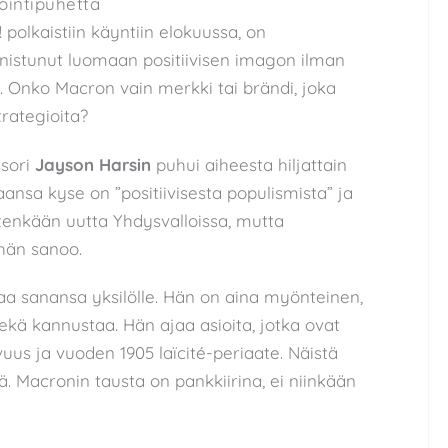
ointipuhetta
olkaistiin käyntiin elokuussa, on
nistunut luomaan positiivisen imagon ilman
 Onko Macron vain merkki tai brändi, joka
rategioita?
ssori
Jayson Harsin
puhui aiheesta hiljattain
ansa kyse on ”positiivisesta populismista” ja
tenkään uutta Yhdysvalloissa, mutta
hän sanoo.
aa sanansa yksilölle. Hän on aina myönteinen,
kä kannustaa. Hän ajaa asioita, jotka ovat
vuus ja vuoden 1905 laïcité-periaate. Näistä
. Macronin tausta on pankkiirina, ei niinkään