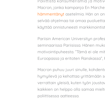
Poliittista konsumerismia ja motiv
Macron, jonka kampanja En Marche! p
hämmentänyt
asetelmia. Hän on on
selvää ohjelmaa tai omaa puoluetta.
käyttää onnistuneesti markkinointist
Pariisin American Universityn profe
seminaarissa Pariisissa. Hänen muka
motivointipuheesta. ”Tämä ei ole mi
Euroopassa ja eritoten Ranskassa”, 
Macron puhuu juuri sinulle, kohdent
hymyilevä ja kehottaa yrittämään se
verrattain yleisiä, kuten työn jousta
kaikkien on helppo olla samaa mieltä
poliittisessa aatteessa.