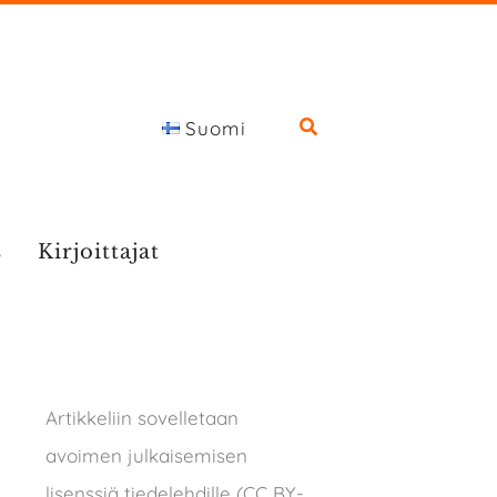
Suomi
s
Kirjoittajat
Artikkeliin sovelletaan
avoimen julkaisemisen
lisenssiä tiedelehdille (CC BY-