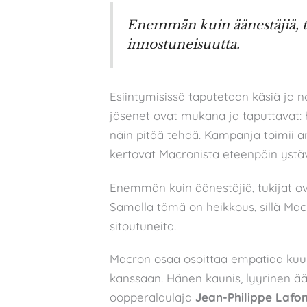
Enemmän kuin äänestäjiä, tuk
innostuneisuutta.
Esiintymisissä taputetaan käsiä ja 
jäsenet ovat mukana ja taputtavat:
näin pitää tehdä. Kampanja toimii am
kertovat Macronista eteenpäin ystäv
Enemmän kuin äänestäjiä, tukijat ova
Samalla tämä on heikkous, sillä Ma
sitoutuneita.
Macron osaa osoittaa empatiaa kuulij
kanssaan. Hänen kaunis, lyyrinen ää
oopperalaulaja
Jean-Philippe Lafo