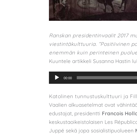
Ranskan presidentinvaalit 2017 muu
viestintäkulttuuria. ”Positiivinen 
enemmän kuin perinteinen puoluer
Kuuntele artikkeli Susanna Hastin 
Äänitoistin
00:00
Katolinen tunnustuskulttuuri ja Fil
Vaalien alkuasetelmat ovat vähintää
edustajat, presidentti
Francois Holl
keskustaoikeistolaisen Les Républi
Juppé sekä jopa sosialistipuolueen