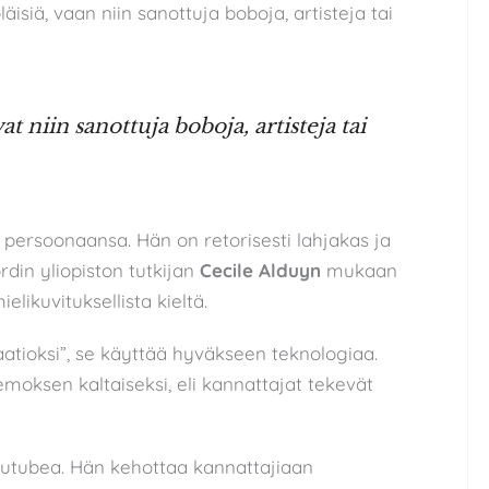
äisiä, vaan niin sanottuja boboja, artisteja tai
 niin sanottuja boboja, artisteja tai
persoonaansa. Hän on retorisesti lahjakas ja
din yliopiston tutkijan
Cecile Alduyn
mukaan
elikuvituksellista kieltä.
aatioksi”, se käyttää hyväkseen teknologiaa.
oksen kaltaiseksi, eli kannattajat tekevät
utubea. Hän kehottaa kannattajiaan