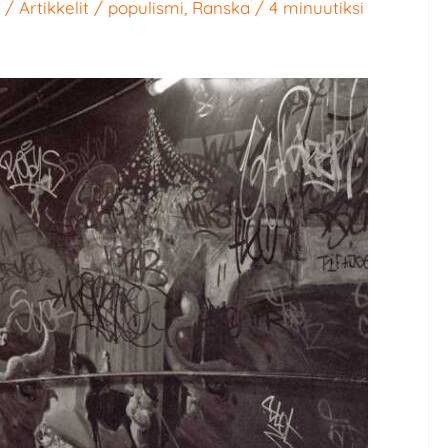
/
Artikkelit
/
populismi
,
Ranska
/
4 minuutiksi