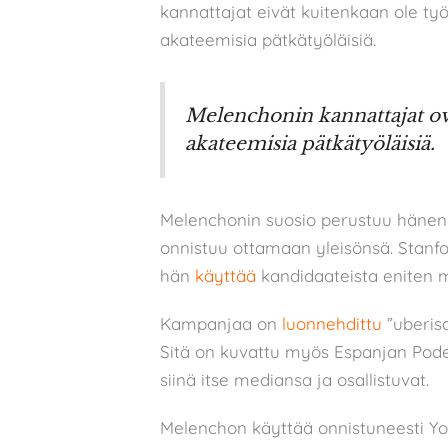
kannattajat eivät kuitenkaan ole työl
akateemisia pätkätyöläisiä.
Melenchonin kannattajat ovat
akateemisia pätkätyöläisiä.
Melenchonin suosio perustuu hänen 
onnistuu ottamaan yleisönsä. Stanfor
hän
käyttää
kandidaateista eniten mi
Kampanjaa on
luonnehdittu
”uberis
Sitä on kuvattu myös Espanjan Podem
siinä itse mediansa ja osallistuvat.
Melenchon käyttää onnistuneesti Yo