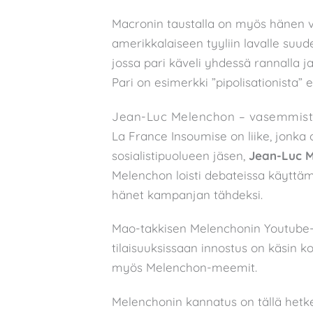
Macronin taustalla on myös hänen 
amerikkalaiseen tyyliin lavalle suud
jossa pari käveli yhdessä rannalla j
Pari on esimerkki ”pipolisationista” el
Jean-Luc Melenchon – vasemmisto
La France Insoumise on liike, jonka
sosialistipuolueen jäsen,
Jean-Luc 
Melenchon loisti debateissa käyttäm
hänet kampanjan tähdeksi.
Mao-takkisen Melenchonin Youtube-v
tilaisuuksissaan innostus on käsin k
myös Melenchon-meemit.
Melenchonin kannatus on tällä hetke