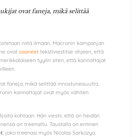
ijat ovat faneja, mikä selittää
nostetaan niitä ilmaan. Macronin kampanjan
 he ovat
saaneet
tekstiviestitse ohjeen, että
erikkalaiseen tyylin siten, että kannattajat
illeen.
t faneja, mikä selittää innostuneisuutta.
cronin kannattajat ovat myös vähiten
oita kohtaan. Hän viestii, että on heidän
nensä on treenattu. Taustalla on entinen
nt
, joka treenasi myös Nicolas Sarkozya.