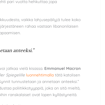
ehti pari vuotta hehkuttaa jopa
pienemmäksi.
kkuudesta, vaikka lahjusepäilyjä tulee koko
n järjestäneen rahaa vastaan libanonilaisen
tapaamisen.
etaan anteeksi.”
oi jatkaa vielä kisassa.
Emmanuel Macron
er Spiegelille
luonnehtimalla
tätä katolisen
 ”Synnit tunnustetaan ja annetaan anteeksi.”
staa poliitikkotyyppiä, joka on sitä mieltä,
ihin ranskalaiset ovat lopen kyllästyneitä.