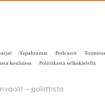
sarjat
Tapahtumat
Podcastit
Toimitu
kasta kouluissa
Politiikasta selkokielellä
aalit – poliittista