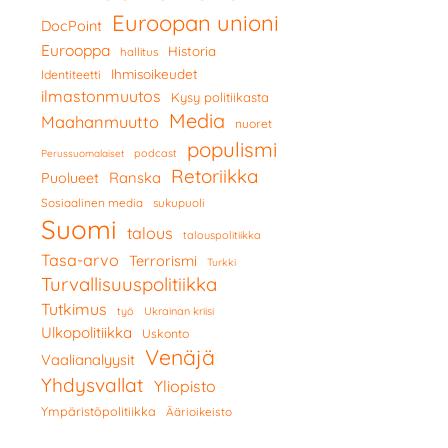
Euroopan unioni
DocPoint
Eurooppa
Historia
hallitus
Ihmisoikeudet
Identiteetti
ilmastonmuutos
Kysy politiikasta
Media
Maahanmuutto
nuoret
populismi
podcast
Perussuomalaiset
Retoriikka
Ranska
Puolueet
Sosiaalinen media
sukupuoli
Suomi
talous
talouspolitiikka
Tasa-arvo
Terrorismi
Turkki
Turvallisuuspolitiikka
Tutkimus
työ
Ukrainan kriisi
Ulkopolitiikka
Uskonto
Venäjä
Vaalianalyysit
Yhdysvallat
Yliopisto
Ympäristöpolitiikka
Äärioikeisto