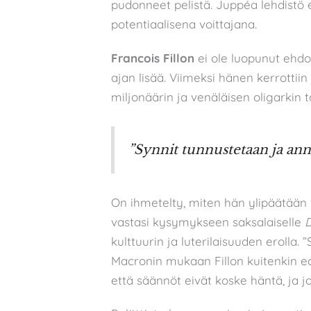
pudonneet pelistä. Juppéa lehdistö 
potentiaalisena voittajana.
Francois Fillon
ei ole luopunut ehdo
ajan lisää. Viimeksi hänen kerrottii
miljonäärin ja venäläisen oligarkin 
”Synnit tunnustetaan ja ann
On ihmetelty, miten hän ylipäätään v
vastasi kysymykseen saksalaiselle
D
kulttuurin ja luterilaisuuden erolla.
Macronin mukaan Fillon kuitenkin edu
että säännöt eivät koske häntä, ja jo