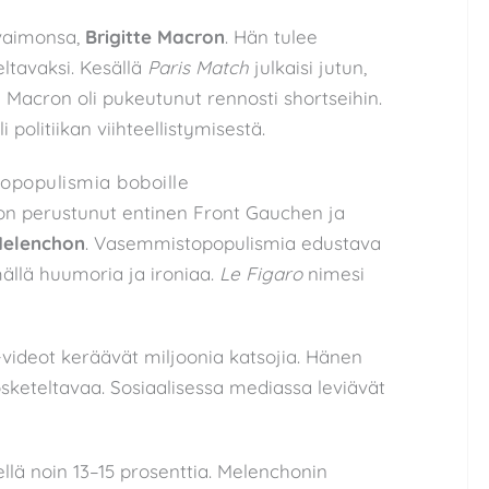
vaimonsa,
Brigitte Macron
. Hän tulee
eltavaksi. Kesällä
Paris Match
julkaisi jutun,
a Macron oli pukeutunut rennosti shortseihin.
i politiikan viihteellistymisestä.
populismia boboille
 on perustunut entinen Front Gauchen ja
Melenchon
. Vasemmistopopulismia edustava
ällä huumoria ja ironiaa.
Le Figaro
nimesi
ideot keräävät miljoonia katsojia. Hänen
osketeltavaa. Sosiaalisessa mediassa leviävät
llä noin 13–15 prosenttia. Melenchonin