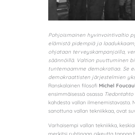
Pohjoismainen hyvinvointivaltio py
elämistä pidempiä ja laadukkaampi
ohjataan terveyskampanjoilla, verot
säännöillä. Valtion puuttuminen b
tuntemaamme demokratiaa. Se ei 
demokraattisten järjestelmien yks
Ranskalainen filosofi
Michel Foucau
ensimmäisessä osassa
Tiedontahto
kahdesta vallan ilmenemistavasta. N
sanottuna vallan tekniikkaa, ovat suv
Varhaisempi vallan tekniikka, keskia
merkitsi ruhtinaan oikeutta tappaa