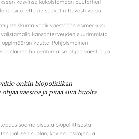
akseen kasvinsa kukoistamaan puutarhuri
htii siitä, että ne saavat riittävästi valoa.
tiyhteiskunta vaalii väestöään esimerkiksi
 ja valistamalla kansanterveyden suurimmista
n oppimäärän kautta. Pohjoismainen
n eräänlainen huipentuma: se ohjaa väestöä ja
ltio onkin biopolitiikan
hjaa väestöä ja pitää siitä huolta
tapaus suomalaisesta biopoliittisesta
ten liiallisen suolan, kovien rasvojen ja