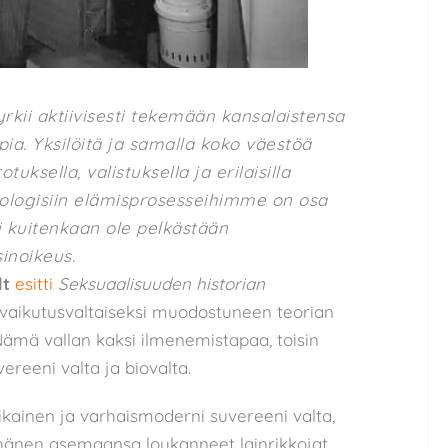
rkii aktiivisesti tekemään kansalaistensa
a. Yksilöitä ja samalla koko väestöä
uksella, valistuksella ja erilaisilla
iologisiin elämisprosesseihimme on osa
kuitenkaan ole pelkästään
inoikeus.
lt
esitti
Seksuaalisuuden historian
vaikutusvaltaiseksi muodostuneen teorian
ämä vallan kaksi ilmenemistapaa, toisin
ereeni valta ja biovalta.
ikainen ja varhaismoderni suvereeni valta,
 hänen asemaansa loukanneet lainrikkojat.