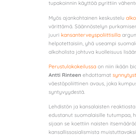
tupakoinnin käyttöä pyrittiin vähent
Myös ajankohtainen keskustelu
alko
värittämä. Säännöstelyn purkamisen
juuri
kansanterveyspoliittisilla
argume
helpotettaisiin, yhä useampi suomala
alkoholista johtuva kuolleisuus lisää
Perustulokokeilussa
on niin ikään bi
Antti Rinteen
ehdottamat
synnytyst
väestöpoliittinen avaus, joka kumpu
syntyvyydestä.
Lehdistön ja kansalaisten reaktiost
edustanut suomalaisille tutumpaa, h
sijaan se koettiin naisten itsemäärä
kansallissosialismista muistuttavaksi