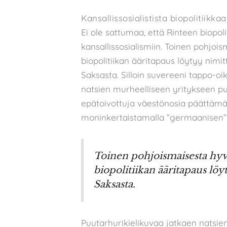
Kansallissosialistista biopolitiikkaa
Ei ole sattumaa, että Rinteen biopoli
kansallissosialismiin. Toinen pohjoi
biopolitiikan ääritapaus löytyy nimi
Saksasta. Silloin suvereeni tappo-oi
natsien murheelliseen yritykseen pu
epätoivottuja väestönosia päättämäl
moninkertaistamalla ”germaanisen”
Toinen pohjoismaisesta hyvi
biopolitiikan ääritapaus lö
Saksasta.
Puutarhurikielikuvaa jatkaen natsien 