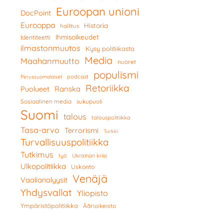
Euroopan unioni
DocPoint
Eurooppa
Historia
hallitus
Ihmisoikeudet
Identiteetti
ilmastonmuutos
Kysy politiikasta
Media
Maahanmuutto
nuoret
populismi
podcast
Perussuomalaiset
Retoriikka
Ranska
Puolueet
Sosiaalinen media
sukupuoli
Suomi
talous
talouspolitiikka
Tasa-arvo
Terrorismi
Turkki
Turvallisuuspolitiikka
Tutkimus
työ
Ukrainan kriisi
Ulkopolitiikka
Uskonto
Venäjä
Vaalianalyysit
Yhdysvallat
Yliopisto
Ympäristöpolitiikka
Äärioikeisto