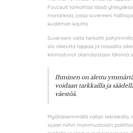
Foucault tarkoittaa tässä yhteydessä
monarkiaa, jossa suvereeni hallitsij
kuoleman kautta.
Suvereeni valta tarkoitti pohjimmil
siis oikeutta tappaa ja toisaalta oik
kiinnostunut alamaisistaan lähinnä s
Ihminen on alettu ymmärtää 
voidaan tarkkailla ja säädell
väestöä.
Myöhäisemmällä vallan tekniikalla, mo
sijaan niihin monimuotoisiin poliittis