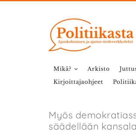
Siirry
sisältöön
Mikä?
Arkisto
Juttu
Kirjoittajaohjeet
Politii
Myös demokratiassa
säädellään kansala