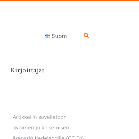
Suomi
s
Kirjoittajat
Artikkeliin sovelletaan
avoimen julkaisemisen
lisenssiä tiedelehdille (CC BY-