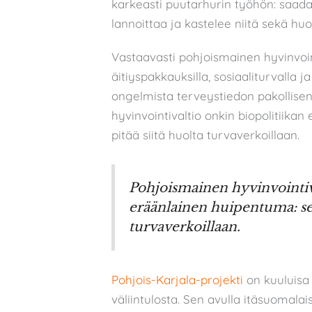
karkeasti puutarhurin työhön: saad
lannoittaa ja kastelee niitä sekä huole
Vastaavasti pohjoismainen hyvinvoin
äitiyspakkauksilla, sosiaaliturvalla
ongelmista terveystiedon pakollise
hyvinvointivaltio onkin biopolitiika
pitää siitä huolta turvaverkoillaan.
Pohjoismainen hyvinvointiva
eräänlainen huipentuma: se o
turvaverkoillaan.
Pohjois-Karjala-projekti
on kuuluisa 
väliintulosta. Sen avulla itäsuomalais