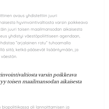
ittinen avaus yhdistettiin juuri
smaisesta hyvinvointivaltiosta varsin poikkeava
ttäin juuri toisen maailmansodan aikaisesta
keus yhdistyi väestöpoliittiseen agendaan,
hdistaa ”arjalainen rotu” tuhoamalla
lä siitä, ketkä pääsevät lisääntymään, ja
 väestön.
nvointivaltiosta varsin poikkeava
ytyy toisen maailmansodan aikaisesta
biopolitiikassa oli lannoittamisen ja