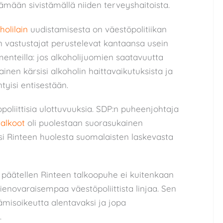
ämään sivistämällä niiden terveyshaitoista.
holilain
uudistamisesta on väestöpolitiikan
 vastustajat perustelevat kantaansa usein
nteilla: jos alkoholijuomien saatavuutta
inen kärsisi alkoholin haittavaikutuksista ja
ntyisi entisestään.
opoliittisia ulottuvuuksia. SDP:n puheenjohtaja
alkoot
oli puolestaan suorasukainen
si Rinteen huolesta suomalaisten laskevasta
a päätellen Rinteen talkoopuhe ei kuitenkaan
ienovaraisempaa väestöpoliittista linjaa. Sen
ämisoikeutta alentavaksi ja jopa
.