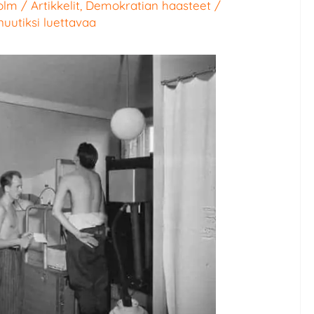
olm
/
Artikkelit
,
Demokratian haasteet
/
nuutiksi luettavaa