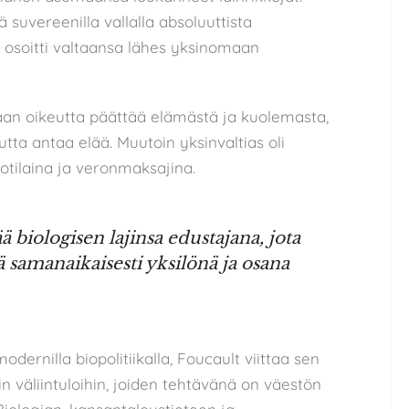
 suvereenilla vallalla absoluuttista
a osoitti valtaansa lähes yksinomaan
taan oikeutta päättää elämästä ja kuolemasta,
eutta antaa elää. Muutoin yksinvaltias oli
otilaina ja veronmaksajina.
biologisen lajinsa edustajana, jota
ä samanaikaisesti yksilönä ja osana
dernilla biopolitiikalla, Foucault viittaa sen
iin väliintuloihin, joiden tehtävänä on väestön