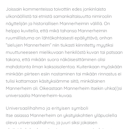
Joissain kommenteissa toivottiin edes jonkinlaista
ulkonäöllistä tai etnistä samankaltaisuutta nimiroolin
näyttelijän ja historiallisen Mannerheimin välillä. On
helppo kuvitella, että mikä tahansa Mannerheimin
ruumiillistuma on lähtökohtaisesti epäilyttävä, onhan
”sielujen Mannerheim” niin tiukasti kiinnitetty myytiksi
muuttuneeseen mielikuvaan henkilöstä kuvan tai patsaan
takana, että mikään suora näköisesittäminen olisi
mahdotonta ilman kaksoisolentoa. Kuitenkaan myöskään
minkään piirteen esiin nostaminen tai mikään rinnastus ei
tulisi kattamaan käsityksiämme siitä, minkälainen
Mannerheim oli. Oikeastaan Mannerheim itsekin uhka(i)si
universaalia Mannerheim-kuvaa.
Universaalihahmo ja erityisen symboli
Itse asiassa Mannerheim on yksityiskohtien yläpuolella
oleva universaalihahmo, ja juuri siksi jokaisen