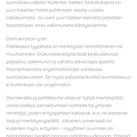
suomalaisuudesta. Kuitenkin taiteen tarkoituksena on
juuri haastaa meitä pohtimaan asioita uusista
näkökulmista. Ja usein juuri taiteen keinoilla päästään
haastamaan omia vakiintuneita käsityksiämme.
Demokratian ydin
Politiikassa tyypillistä on merkitysten kiinnittäminen tai
muuttaminen. Elokuvasta käytävässä keskustelussa
paljastuu vakiintunut ja vallalla oleva tapa ajatella
Mannerheimista ongelmattomasti suhteessa
suomalaisuuteen. Se myös paljastaa kuinka suomalaisuus
ei kuitenkaan ole ongelmaton.
Demokratia ja politiikka tarvitsevat ’tyhjiä merkitsijöitä’,
universaaleja samaistumisen kohteita tai yhteisiä
nimittäjiä, joiden erityispiirteet katoavat, kun ne kantavat
laajoja merkitysryppäitä. Jokainen universaali on
kuitenkin myös erityinen – myyttinen suurmies on
historiallinen henkilö omassa ristiriitaisuudessaan. Yhteisiä