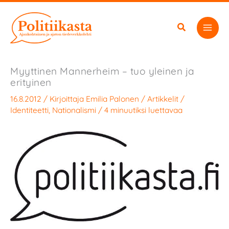
Siirry
sisältöön
Myyttinen Mannerheim – tuo yleinen ja
erityinen
16.8.2012
/ Kirjoittaja
Emilia Palonen
/
Artikkelit
/
Identiteetti
,
Nationalismi
/
4 minuutiksi luettavaa