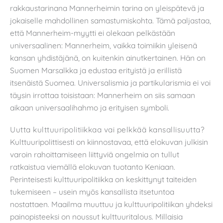
rakkaustarinana Mannerheimin tarina on yleispätevä ja
jokaiselle mahdollinen samastumiskohta. Tämä paljastaa,
että Mannerheim-myytti ei olekaan pelkästään
universaalinen: Mannerheim, vaikka toimiikin yleisenä
kansan yhdistäjänä, on kuitenkin ainutkertainen. Hän on
Suomen Marsalkka ja edustaa erityistä ja erillistä
itsenäistä Suomea. Universalismia ja partikularismia ei voi
täysin irrottaa toisistaan: Mannerheim on siis samaan
aikaan universaalihahmo ja erityisen symboli.
Uutta kulttuuripolitiikkaa vai pelkkää kansallisuutta?
Kulttuuripolittisesti on kiinnostavaa, että elokuvan julkisin
varoin rahoittamiseen liittyviä ongelmia on tullut
ratkaistua viemällä elokuvan tuotanto Keniaan.
Perinteisesti kulttuuripolitiikka on keskittynyt taiteiden
tukemiseen – usein myös kansallista itsetuntoa
nostattaen. Maailma muuttuu ja kulttuuripolitiikan yhdeksi
painopisteeksi on noussut kulttuuritalous. Millaisia