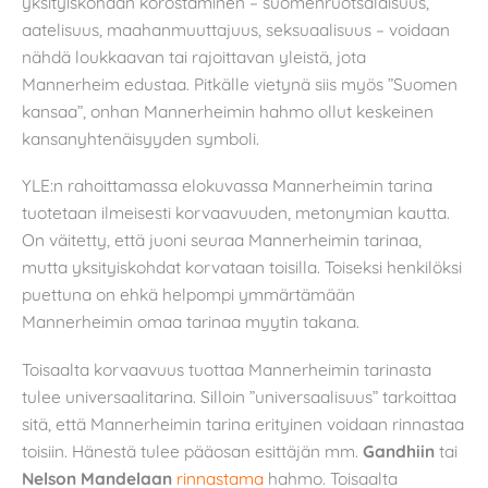
yksityiskohdan korostaminen – suomenruotsalaisuus,
aatelisuus, maahanmuuttajuus, seksuaalisuus – voidaan
nähdä loukkaavan tai rajoittavan yleistä, jota
Mannerheim edustaa. Pitkälle vietynä siis myös ”Suomen
kansaa”, onhan Mannerheimin hahmo ollut keskeinen
kansanyhtenäisyyden symboli.
YLE:n rahoittamassa elokuvassa Mannerheimin tarina
tuotetaan ilmeisesti korvaavuuden, metonymian kautta.
On väitetty, että juoni seuraa Mannerheimin tarinaa,
mutta yksityiskohdat korvataan toisilla. Toiseksi henkilöksi
puettuna on ehkä helpompi ymmärtämään
Mannerheimin omaa tarinaa myytin takana.
Toisaalta korvaavuus tuottaa Mannerheimin tarinasta
tulee universaalitarina. Silloin ”universaalisuus” tarkoittaa
sitä, että Mannerheimin tarina erityinen voidaan rinnastaa
toisiin. Hänestä tulee pääosan esittäjän mm.
Gandhiin
tai
Nelson Mandelaan
rinnastama
hahmo. Toisaalta