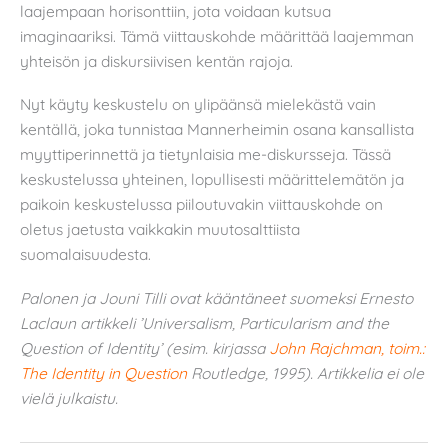
laajempaan horisonttiin, jota voidaan kutsua
imaginaariksi. Tämä viittauskohde määrittää laajemman
yhteisön ja diskursiivisen kentän rajoja.
Nyt käyty keskustelu on ylipäänsä mielekästä vain
kentällä, joka tunnistaa Mannerheimin osana kansallista
myyttiperinnettä ja tietynlaisia me-diskursseja. Tässä
keskustelussa yhteinen, lopullisesti määrittelemätön ja
paikoin keskustelussa piiloutuvakin viittauskohde on
oletus jaetusta vaikkakin muutosalttiista
suomalaisuudesta.
Palonen ja Jouni Tilli ovat kääntäneet suomeksi Ernesto
Laclaun artikkeli ’Universalism, Particularism and the
Question of Identity’ (esim. kirjassa
John Rajchman, toim.:
The Identity in Question
Routledge, 1995). Artikkelia ei ole
vielä julkaistu.