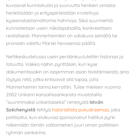
kuvaavat kunnioitusta ja suuruutta henkien omasta
henkilöstään ja erityispiirteistään irrotettuja
kyseenalaistamattomia hahmoja. Siksi suurmiehiä
kunnioitetaan usein näköispatsailla, konkreettisen
realistisesti. Mannerheimikin on valokuva seinällä tai
pronssiin valettu Marski hevosensa päällä.
Nettikeskustelussa usein peräänkuulutettiin historiaa ja
totuutta. Vaikka näihin pyrittäisiin, kun kyse
dokumentissakin on laajemman asian tiivistämisestä, aina
löytyisi niitä, jotka kritisoivat sitä tapaa, jolla
Mannerheimin tarina kerrottiin. Tulee mieleen vuonna
2002 Unkarin kansallissankarista muistolailla
”suurimmaksi unkarilaiseksi” nimetystä
István
Széchenyistä
tehtyä
historiallista pukudraamaa
, joka
politisoitui, kun elokuvaa sponsoroinut hallitus pyrki
näkemään tämän valtiomiehen juuri oman poliittisen
ryhmän sankarina.