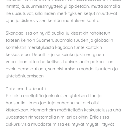
nimittäjiä, suurmiesmyyttejä ylläpidetään, mutta samalla
ne uusiutuvat, sillä niiden merkityksien ketjut muuttuvat
ajan ja diskursiivisen kentän muutoksen kautta.
Skandaalissa on hyviä puolia: julkisestikin rahoitetun
taiteen keinoin Suomen, suomalaisuuden ja globaalin
kontekstin merkityksistä käydään tunteikastakin
keskustelua. Debatti – ja se kuinka jokin erityinen
vuorollaan ottaa hetkellisesti universaalin paikan – on
avain demokratiaan, samaistumisen mahdollisuuteen ja
yhteisönluomiseen.
Yhteinen horisontti
Kiistakin edellyttää jonkinlaisen yhteisen tilan ja
horisontin. Ilman jaettuja puheenaiheita ei olisi
kiistaakaan. Mannerheim määritellään keskustelussa yhä
uudestaan rinnastamalla nimi eri asioihin. Erilaisissa
diskursiivisia muodostelmissa esiintyvät myytit liittyvät