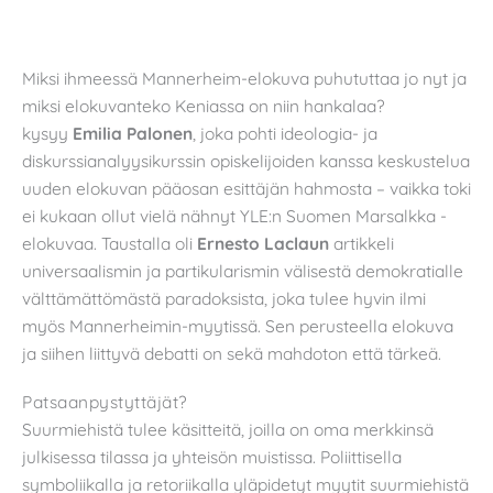
Miksi ihmeessä Mannerheim-elokuva puhututtaa jo nyt ja
miksi elokuvanteko Keniassa on niin hankalaa?
kysyy
Emilia Palonen
, joka pohti ideologia- ja
diskurssianalyysikurssin opiskelijoiden kanssa keskustelua
uuden elokuvan pääosan esittäjän hahmosta – vaikka toki
ei kukaan ollut vielä nähnyt YLE:n Suomen Marsalkka -
elokuvaa. Taustalla oli
Ernesto Laclaun
artikkeli
universaalismin ja partikularismin välisestä demokratialle
välttämättömästä paradoksista, joka tulee hyvin ilmi
myös Mannerheimin-myytissä. Sen perusteella elokuva
ja siihen liittyvä debatti on sekä mahdoton että tärkeä.
Patsaanpystyttäjät?
Suurmiehistä tulee käsitteitä, joilla on oma merkkinsä
julkisessa tilassa ja yhteisön muistissa. Poliittisella
symboliikalla ja retoriikalla yläpidetyt myytit suurmiehistä