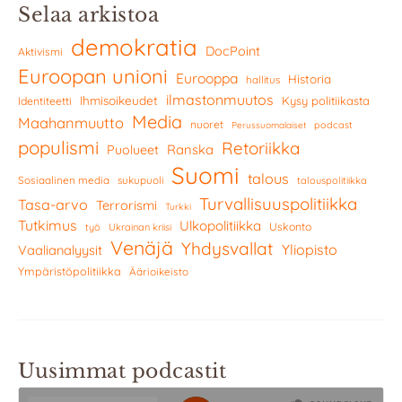
Selaa arkistoa
demokratia
DocPoint
Aktivismi
Euroopan unioni
Eurooppa
Historia
hallitus
ilmastonmuutos
Ihmisoikeudet
Kysy politiikasta
Identiteetti
Media
Maahanmuutto
nuoret
podcast
Perussuomalaiset
populismi
Retoriikka
Ranska
Puolueet
Suomi
talous
Sosiaalinen media
sukupuoli
talouspolitiikka
Turvallisuuspolitiikka
Tasa-arvo
Terrorismi
Turkki
Tutkimus
Ulkopolitiikka
Uskonto
työ
Ukrainan kriisi
Venäjä
Yhdysvallat
Yliopisto
Vaalianalyysit
Ympäristöpolitiikka
Äärioikeisto
Uusimmat podcastit