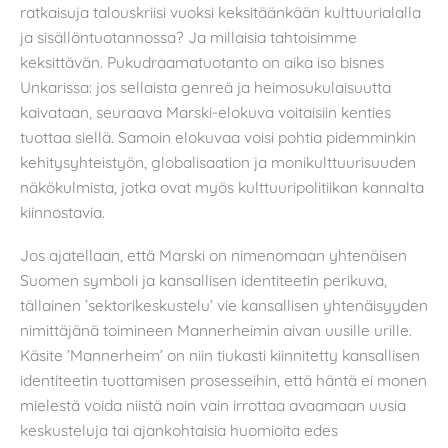
ratkaisuja talouskriisi vuoksi keksitäänkään kulttuurialalla
ja sisällöntuotannossa? Ja millaisia tahtoisimme
keksittävän. Pukudraamatuotanto on aika iso bisnes
Unkarissa: jos sellaista genreä ja heimosukulaisuutta
kaivataan, seuraava Marski-elokuva voitaisiin kenties
tuottaa siellä. Samoin elokuvaa voisi pohtia pidemminkin
kehitysyhteistyön, globalisaation ja monikulttuurisuuden
näkökulmista, jotka ovat myös kulttuuripolitiikan kannalta
kiinnostavia.
Jos ajatellaan, että Marski on nimenomaan yhtenäisen
Suomen symboli ja kansallisen identiteetin perikuva,
tällainen ’sektorikeskustelu’ vie kansallisen yhtenäisyyden
nimittäjänä toimineen Mannerheimin aivan uusille urille.
Käsite ’Mannerheim’ on niin tiukasti kiinnitetty kansallisen
identiteetin tuottamisen prosesseihin, että häntä ei monen
mielestä voida niistä noin vain irrottaa avaamaan uusia
keskusteluja tai ajankohtaisia huomioita edes