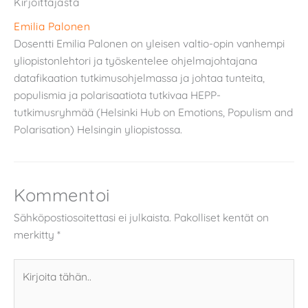
Kirjoittajasta
Emilia Palonen
Dosentti Emilia Palonen on yleisen valtio-opin vanhempi
yliopistonlehtori ja työskentelee ohjelmajohtajana
datafikaation tutkimusohjelmassa ja johtaa tunteita,
populismia ja polarisaatiota tutkivaa HEPP-
tutkimusryhmää (Helsinki Hub on Emotions, Populism and
Polarisation) Helsingin yliopistossa.
Kommentoi
Sähköpostiosoitettasi ei julkaista.
Pakolliset kentät on
merkitty
*
Kirjoita
tähän..