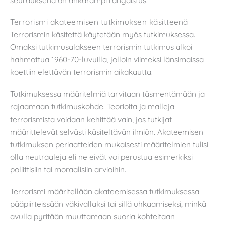
Terrorismi akateemisen tutkimuksen käsitteenä
Terrorismin käsitettä käytetään myös tutkimuksessa.
Omaksi tutkimusalakseen terrorismin tutkimus alkoi
hahmottua 1960-70-luvuilla, jolloin viimeksi länsimaissa
koettiin elettävän terrorismin aikakautta.
Tutkimuksessa määritelmiä tarvitaan täsmentämään ja
rajaamaan tutkimuskohde. Teorioita ja malleja
terrorismista voidaan kehittää vain, jos tutkijat
määrittelevät selvästi käsiteltävän ilmiön. Akateemisen
tutkimuksen periaatteiden mukaisesti määritelmien tulisi
olla neutraaleja eli ne eivät voi perustua esimerkiksi
poliittisiin tai moraalisiin arvioihin.
Terrorismi määritellään akateemisessa tutkimuksessa
pääpiirteissään väkivallaksi tai sillä uhkaamiseksi, minkä
avulla pyritään muuttamaan suoria kohteitaan