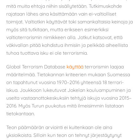
mitä muita ehtoja niihin sisällytetään. Tutkimuskohde
rajataan lähes aina käsittämään vain ei-valtiolliset
toimijat. Valtiotkin käyttävät toki samankaltaisia keinoja ja
myös sitä tutkitaan, mutta erikseen esimerkiksi
valtioterrorismin nimikkeen alla. Jotkut katsovat, että
väkivallan pitää kohdistua ihmisiin ja pelkkää aiheellista
tuhoa tuottava isku ei ole terrorismia.
Global Terrorism Database
käyttää
terrorismin laajaa
määritelmää. Tietokannan kriteerien mukaan Suomessa
on tapahtunut vuosina 1970–2016 yhteensä 18 terrori-
iskua. Joukkoon lukeutuvat Jokelan kouluampuminen ja
useita vastaanottokeskuksiin tehtyjä iskuja vuosina 2015–
2016. Myös Turun puukotus mitä ilmeisimmin listataan
tietokantaan.
Teon päämäärän arviointi ei kuitenkaan ole aina
yksioikoista. Silloin kun teon on tehnyt järjestäytynyt