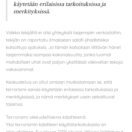
käytetään erilaisissa tarkoituksissa ja
merkityksissä.
Vaikka tekijällä ei olisi yhteyksiä laajempiin verkostoihin,
tekijän on raportoitu ilmaisseen salafi-jihadistisiksi
katsottuja ajatuksia. Jo tämän katsotaan liittävän hänet
laajemmaksi isompaa kokonaisuutta, jonka luomat
mahdolliset uhat ovat paljon yksittäisiä väkivallan tekoja
vakavammat.
Keskustelua on ollut omiaan mutkistamaan se, että
terrorismi-sanaa käytetään erilaisissa tarkoituksissa ja
merkityksissä, ja nämä merkitykset usein sekoittuvat
toisiinsa.
Terrorismi oikeudellisena käsitteenä
Yksi terrorismin käsitteen käyttötarkoituksista on
oikeudellinen. Syyskuun 2001 iskujen jälkeen lisääntynyt