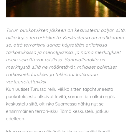
Turun puukotuksen jälkeen on keskusteltu paljon siitä,
oliko kyse terrori-iskusta. Keskustelua on mutkistanut
se, että terrorismi-sanaa käytetään erilaisissa
tarkoituksissa ja merkityksissä, ja nämä merkitykset
usein sekoittuvat toisiinsa. Sanavalinnoilla on
merkitystä, sillä ne määrittävät, millaiset poliittiset
ratkaisuehdotukset ja tulkinnat katsotaan
varteenotettaviksi.
Kun uutiset Turussa reilu viikko sitten tapahtuneesta
puukotuksesta alkoivat levitä, saman tien alkoi myös
keskustelu siitä, oltiinko Suomessa nähty nyt se
ensimmäinen terrori-isku. Tämä keskustelu jatkuu
edelleen.
Iskua seuraavana päivänä keskusrikospoliisi ilmoitti