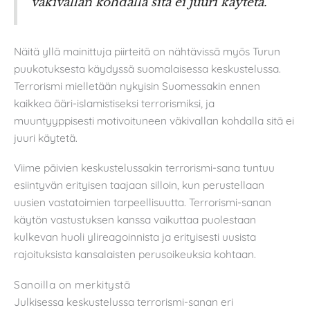
väkivallan kohdalla sitä ei juuri käytetä.
Näitä yllä mainittuja piirteitä on nähtävissä myös Turun
puukotuksesta käydyssä suomalaisessa keskustelussa.
Terrorismi mielletään nykyisin Suomessakin ennen
kaikkea ääri-islamistiseksi terrorismiksi, ja
muuntyyppisesti motivoituneen väkivallan kohdalla sitä ei
juuri käytetä.
Viime päivien keskustelussakin terrorismi-sana tuntuu
esiintyvän erityisen taajaan silloin, kun perustellaan
uusien vastatoimien tarpeellisuutta. Terrorismi-sanan
käytön vastustuksen kanssa vaikuttaa puolestaan
kulkevan huoli ylireagoinnista ja erityisesti uusista
rajoituksista kansalaisten perusoikeuksia kohtaan.
Sanoilla on merkitystä
Julkisessa keskustelussa terrorismi-sanan eri