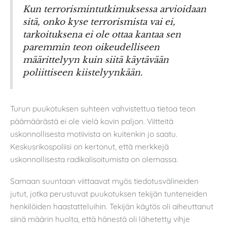
Kun terrorismintutkimuksessa arvioidaan
sitä, onko kyse terrorismista vai ei,
tarkoituksena ei ole ottaa kantaa sen
paremmin teon oikeudelliseen
määrittelyyn kuin siitä käytävään
poliittiseen kiistelyynkään.
Turun puukotuksen suhteen vahvistettua tietoa teon
päämäärästä ei ole vielä kovin paljon. Viitteitä
uskonnollisesta motiivista on kuitenkin jo saatu.
Keskusrikospoliisi on kertonut, että merkkejä
uskonnollisesta radikalisoitumista on olemassa.
Samaan suuntaan viittaavat myös tiedotusvälineiden
jutut, jotka perustuvat puukotuksen tekijän tunteneiden
henkilöiden haastatteluihin. Tekijän käytös oli aiheuttanut
siinä määrin huolta, että hänestä oli lähetetty vihje