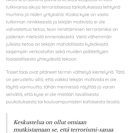
tutkivansa iskuja terroristisessa tarkoituksessa tehtyinä
murhina ja niiden yrityksinä. Koska kyse on vasta
tutkinnan nimikkeestä ja tekijän motiivista ei ole
vahvistettua tietoa, teon nimittäminen terrorismiksi on
joidenkin mielestä ennenaikaista. Vielä vähemmän
julkista tietoa on tekijän mahdollisista kytköksistä
laajempiin verkostoihin sekä muiden pidätettyjen
tosiasiallisesta yhteydestä tekoon.
Toiset taas ovat pitäneet termin välttelyä kiertelynä. Tätä
on perusteltu sillä, että vaikka tekijän motiivista ei ole
täyttä varmuutta, tähän mennessä näyttää jo varsin
selvältä, että kyse ei ole mistään tavallisesta
puukotuksesta tai kouluampumisten kaltaisesta teosta.
Keskustelua on ollut omiaan
mutkistamaan se, että terrorismi-sanaa