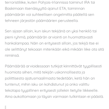
terroristiliike, kuten Pohjois-Irlannissa toiminut IRA tai
Baskimaan itsenäisyyttä ajanut ETA, toiminnan
päämäärän voi suhteellisen ongelmitta päätellä sen
tehneen järjestön päämäärien perusteella.
Sen sijaan silloin, kun iskun tekijänä on yksi henkilö tai
pieni ryhmä, päämäärän arviointi on huomattavasti
hankalampaa. Näin on erityisesti silloin, jos tekijä itse ei
ole selittänyt tekoaan mitenkään eikä mikään liike ota sitä
nimiinsä.
Päämäärää arvioidessaan tutkijat kiinnittävät tyypillisesti
huomiota siihen, mitä tekijän uskonnollisesta ja
poliittisesta ajatusmaailmasta tiedetään, ketä hän on
tuntenut, mihin isku on kohdistunut ja onko valittu
tekotapa tyypillinen erityisesti jollekin tietylle liikkeelle.
Aina aukottomaan ja täysin varmaan tulkintaan ei päästä.