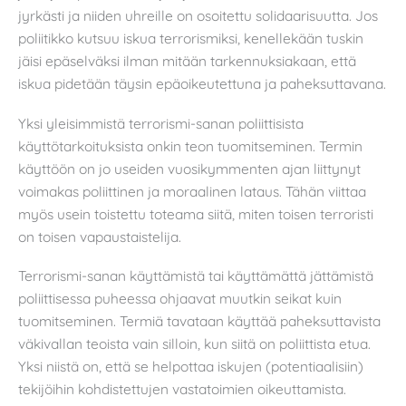
jyrkästi ja niiden uhreille on osoitettu solidaarisuutta. Jos
poliitikko kutsuu iskua terrorismiksi, kenellekään tuskin
jäisi epäselväksi ilman mitään tarkennuksiakaan, että
iskua pidetään täysin epäoikeutettuna ja paheksuttavana.
Yksi yleisimmistä terrorismi-sanan poliittisista
käyttötarkoituksista onkin teon tuomitseminen. Termin
käyttöön on jo useiden vuosikymmenten ajan liittynyt
voimakas poliittinen ja moraalinen lataus. Tähän viittaa
myös usein toistettu toteama siitä, miten toisen terroristi
on toisen vapaustaistelija.
Terrorismi-sanan käyttämistä tai käyttämättä jättämistä
poliittisessa puheessa ohjaavat muutkin seikat kuin
tuomitseminen. Termiä tavataan käyttää paheksuttavista
väkivallan teoista vain silloin, kun siitä on poliittista etua.
Yksi niistä on, että se helpottaa iskujen (potentiaalisiin)
tekijöihin kohdistettujen vastatoimien oikeuttamista.