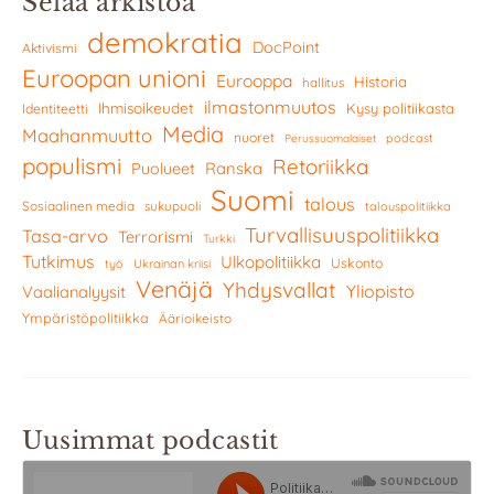
Selaa arkistoa
demokratia
DocPoint
Aktivismi
Euroopan unioni
Eurooppa
Historia
hallitus
ilmastonmuutos
Ihmisoikeudet
Kysy politiikasta
Identiteetti
Media
Maahanmuutto
nuoret
podcast
Perussuomalaiset
populismi
Retoriikka
Ranska
Puolueet
Suomi
talous
Sosiaalinen media
sukupuoli
talouspolitiikka
Turvallisuuspolitiikka
Tasa-arvo
Terrorismi
Turkki
Tutkimus
Ulkopolitiikka
Uskonto
työ
Ukrainan kriisi
Venäjä
Yhdysvallat
Yliopisto
Vaalianalyysit
Ympäristöpolitiikka
Äärioikeisto
Uusimmat podcastit