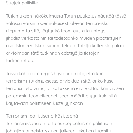
Suojelupoliisille.
Tutkimuksen näkökulmasta Turun puukotus näyttää tässä
valossa varsin todennäköisesti olevan terrori-isku
riippumatta siitä, löytyykö teon taustalla yhteys
jihadistiverkostoihin tai todetaanko muiden pidätettyjen
osallistuneen iskun suunnitteluun. Tutkija kuitenkin palaa
arvioimaan tätä tutkinnan edettyä ja tietojen
tarkennuttua.
Tässä kohtaa on myös hyvä huomata, että kun
terrorismintutkimuksessa arvioidaan sitä, onko kyse
terrorismista vai ei, tarkoituksena ei ole ottaa kantaa sen
paremmin teon oikeudelliseen määrittelyyn kuin siitä
käytävään poliittiseen kiistelyynkään.
Terrorismi poliittisena käsitteenä
Terrorismi-sana on tuttu eurooppalaisten poliittisen
johtajien puheista iskujen jälkeen. Iskut on tuomittu