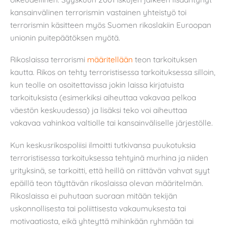
kansainvälinen terrorismin vastainen yhteistyö toi
terrorismin käsitteen myös Suomen rikoslakiin Euroopan
unionin puitepäätöksen myötä.
Rikoslaissa terrorismi
määritellään
teon tarkoituksen
kautta. Rikos on tehty terroristisessa tarkoituksessa silloin,
kun teolle on osoitettavissa jokin laissa kirjatuista
tarkoituksista (esimerkiksi aiheuttaa vakavaa pelkoa
väestön keskuudessa) ja lisäksi teko voi aiheuttaa
vakavaa vahinkoa valtiolle tai kansainväliselle järjestölle.
Kun keskusrikospoliisi ilmoitti tutkivansa puukotuksia
terroristisessa tarkoituksessa tehtyinä murhina ja niiden
yrityksinä, se tarkoitti, että heillä on riittävän vahvat syyt
epäillä teon täyttävän rikoslaissa olevan määritelmän.
Rikoslaissa ei puhutaan suoraan mitään tekijän
uskonnollisesta tai poliittisesta vakaumuksesta tai
motivaatiosta, eikä yhteyttä mihinkään ryhmään tai