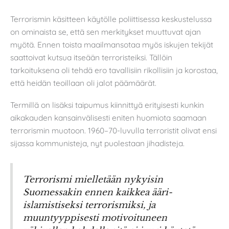
Terrorismin käsitteen käytölle poliittisessa keskustelussa
on ominaista se, että sen merkitykset muuttuvat ajan
myötä. Ennen toista maailmansotaa myös iskujen tekijät
saattoivat kutsua itseään terroristeiksi. Tällöin
tarkoituksena oli tehdä ero tavallisiin rikollisiin ja korostaa,
että heidän teoillaan oli jalot päämäärät.
Termillä on lisäksi taipumus kiinnittyä erityisesti kunkin
aikakauden kansainvälisesti eniten huomiota saamaan
terrorismin muotoon. 1960–70-luvulla terroristit olivat ensi
sijassa kommunisteja, nyt puolestaan jihadisteja.
Terrorismi mielletään nykyisin
Suomessakin ennen kaikkea ääri-
islamistiseksi terrorismiksi, ja
muuntyyppisesti motivoituneen