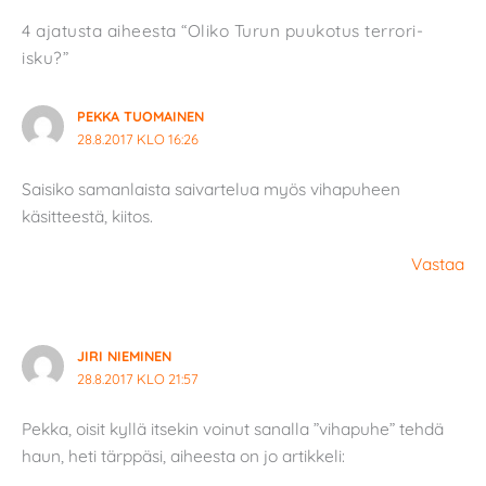
4 ajatusta aiheesta “Oliko Turun puukotus terrori-
isku?”
PEKKA TUOMAINEN
28.8.2017 KLO 16:26
Saisiko samanlaista saivartelua myös vihapuheen
käsitteestä, kiitos.
Vastaa
JIRI NIEMINEN
28.8.2017 KLO 21:57
Pekka, oisit kyllä itsekin voinut sanalla ”vihapuhe” tehdä
haun, heti tärppäsi, aiheesta on jo artikkeli: