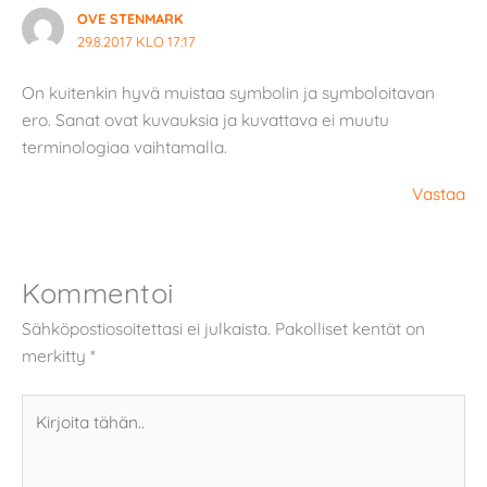
OVE STENMARK
29.8.2017 KLO 17:17
On kuitenkin hyvä muistaa symbolin ja symboloitavan
ero. Sanat ovat kuvauksia ja kuvattava ei muutu
terminologiaa vaihtamalla.
Vastaa
Kommentoi
Sähköpostiosoitettasi ei julkaista.
Pakolliset kentät on
merkitty
*
Kirjoita
tähän..