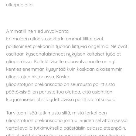
ulkopuolella.
Ammatillinen edunvalvonta
Eri maiden yliopistosektorin ammattiliitot ovat
politisoineet prekaariin työhön liittyviä ongelmia. Ne ovat
osaltaan kyseenalaistaneet nykyisen kaltaiset työolot
yliopistoissa. Kollektiiviselle edunvalvonnalle on nyt
kenties enemmän kysyntää kuin koskaan aikaisemmin
yliopistojen historiassa. Koska
yliopistotyön prekarisaatio on seurausta poliittisista
päätöksistä, on perusteltua olettaa, että asiantilan
korjaamiseksi olisi löydettävissä poliittisia ratkaisuja.
Tarvitaan lisää tutkimusta siitä, mistä tarkalleen
yliopistotyön prekarisaatio johtuu. Syiden selvittämisessä
vertailevalla tutkimuksella päästäisiin asiassa eteenpäin,
sillä yliopistotyön epävarmuus vaihtelee maa- yliopisto-