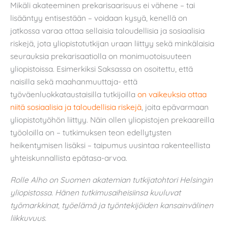
Mikäli akateeminen prekarisaarisuus ei vähene – tai
lisääntyy entisestään – voidaan kysyä, kenellä on
jatkossa varaa ottaa sellaisia taloudellisia ja sosiaalisia
riskejä, jota yliopistotutkijan uraan liittyy sekä minkälaisia
seurauksia prekarisaatiolla on monimuotoisuuteen
yliopistoissa. Esimerkiksi Saksassa on osoitettu, että
naisilla sekä maahanmuuttaja- että
työväenluokkataustaisilla tutkijoilla
on vaikeuksia ottaa
niitä sosiaalisia ja taloudellisia riskejä
, joita epävarmaan
yliopistotyöhön liittyy. Näin ollen yliopistojen prekaareilla
työoloilla on – tutkimuksen teon edellytysten
heikentymisen lisäksi – taipumus uusintaa rakenteellista
yhteiskunnallista epätasa-arvoa.
Rolle Alho on Suomen akatemian tutkijatohtori Helsingin
yliopistossa. Hänen tutkimusaiheisiinsa kuuluvat
työmarkkinat, työelämä ja työntekijöiden kansainvälinen
liikkuvuus.