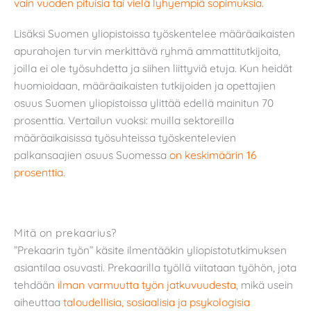
vain vuoden pituisia tai vielä lyhyempiä sopimuksia
.
Lisäksi Suomen yliopistoissa työskentelee määräaikaisten
apurahojen turvin merkittävä ryhmä ammattitutkijoita,
joilla ei ole työsuhdetta ja siihen liittyviä etuja. Kun heidät
huomioidaan, määräaikaisten tutkijoiden ja opettajien
osuus Suomen yliopistoissa ylittää edellä mainitun 70
prosenttia. Vertailun vuoksi: muilla sektoreilla
määräaikaisissa työsuhteissa työskentelevien
palkansaajien osuus Suomessa
on keskimäärin 16
prosenttia
.
Mitä on prekaarius?
”Prekaarin työn” käsite ilmentääkin yliopistotutkimuksen
asiantilaa osuvasti. Prekaarilla työllä viitataan työhön, jota
tehdään
ilman varmuutta työn jatkuvuudesta
, mikä usein
aiheuttaa
taloudellisia, sosiaalisia ja psykologisia