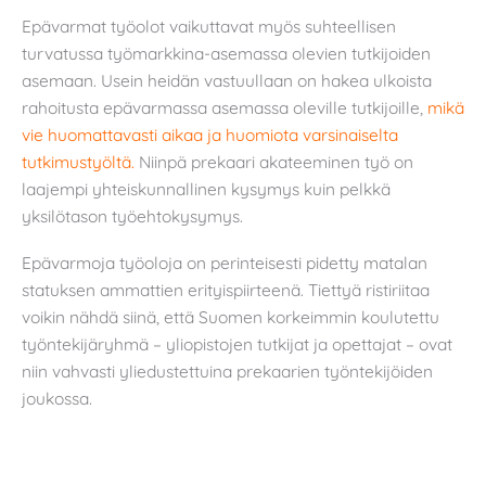
Epävarmat työolot vaikuttavat myös suhteellisen
turvatussa työmarkkina-asemassa olevien tutkijoiden
asemaan. Usein heidän vastuullaan on hakea ulkoista
rahoitusta epävarmassa asemassa oleville tutkijoille,
mikä
vie huomattavasti aikaa ja huomiota varsinaiselta
tutkimustyöltä.
Niinpä prekaari akateeminen työ on
laajempi yhteiskunnallinen kysymys kuin pelkkä
yksilötason työehtokysymys.
Epävarmoja työoloja on perinteisesti pidetty matalan
statuksen ammattien erityispiirteenä. Tiettyä ristiriitaa
voikin nähdä siinä, että Suomen korkeimmin koulutettu
työntekijäryhmä – yliopistojen tutkijat ja opettajat – ovat
niin vahvasti yliedustettuina prekaarien työntekijöiden
joukossa.