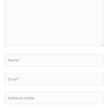
tähän..
Name*
Email*
Kotisivun
osoite