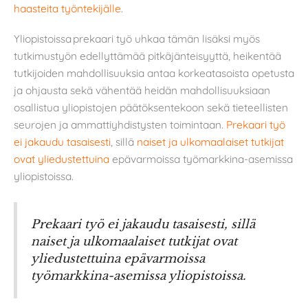
haasteita työntekijälle
.
Yliopistoissa prekaari työ uhkaa tämän lisäksi myös
tutkimustyön edellyttämää pitkäjänteisyyttä, heikentää
tutkijoiden mahdollisuuksia antaa korkeatasoista opetusta
ja ohjausta sekä vähentää heidän mahdollisuuksiaan
osallistua yliopistojen päätöksentekoon sekä tieteellisten
seurojen ja ammattiyhdistysten toimintaan.
Prekaari työ
ei jakaudu tasaisesti
, sillä
naiset ja ulkomaalaiset tutkijat
ovat yliedustettuina
epävarmoissa työmarkkina-asemissa
yliopistoissa.
Prekaari työ ei jakaudu tasaisesti, sillä
naiset ja ulkomaalaiset tutkijat ovat
yliedustettuina epävarmoissa
työmarkkina-asemissa yliopistoissa.