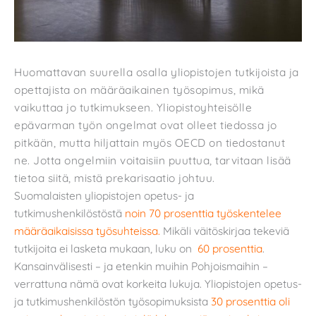
Huomattavan suurella osalla yliopistojen tutkijoista ja
opettajista on määräaikainen työsopimus, mikä
vaikuttaa jo tutkimukseen. Yliopistoyhteisölle
epävarman työn ongelmat ovat olleet tiedossa jo
pitkään, mutta hiljattain myös OECD on tiedostanut
ne. Jotta ongelmiin voitaisiin puuttua, tarvitaan lisää
tietoa siitä, mistä prekarisaatio johtuu.
Suomalaisten yliopistojen opetus- ja
tutkimushenkilöstöstä
noin 70 prosenttia työskentelee
määräaikaisissa työsuhteissa.
Mikäli väitöskirjaa tekeviä
tutkijoita ei lasketa mukaan, luku on
60 prosenttia
.
Kansainvälisesti – ja etenkin muihin Pohjoismaihin –
verrattuna nämä ovat korkeita lukuja. Yliopistojen opetus-
ja tutkimushenkilöstön työsopimuksista
30 prosenttia oli