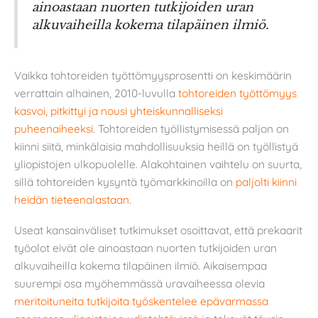
ainoastaan nuorten tutkijoiden uran
alkuvaiheilla kokema tilapäinen ilmiö.
Vaikka tohtoreiden työttömyysprosentti on keskimäärin
verrattain alhainen, 2010-luvulla
tohtoreiden työttömyys
kasvoi, pitkittyi ja nousi yhteiskunnalliseksi
puheenaiheeksi
. Tohtoreiden työllistymisessä paljon on
kiinni siitä, minkälaisia mahdollisuuksia heillä on työllistyä
yliopistojen ulkopuolelle. Alakohtainen vaihtelu on suurta,
sillä tohtoreiden kysyntä työmarkkinoilla on
paljolti kiinni
heidän tieteenalastaan
.
Useat kansainväliset tutkimukset osoittavat, että prekaarit
työolot eivät ole ainoastaan nuorten tutkijoiden uran
alkuvaiheilla kokema tilapäinen ilmiö. Aikaisempaa
suurempi osa myöhemmässä uravaiheessa olevia
meritoituneita tutkijoita työskentelee epävarmassa