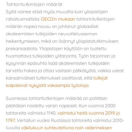
Tohtoritutkintojen määrät
Syitä voinee etsiä myös muualta kuin yliopistojen
rahoitusmallista:
OECD:n mukaan
tohtorintutkintojen
määrän nopea nousu on johtanut globaalisti
akateemisten tutkijoiden neuvotteluaseman
heikentymiseen, mikä on lisännyt yliopistotutkimuksen
prekarisaatiota. Yliopistojen käyttöön on tuotettu
huomattava tutkijoiden ylitarjonta. Työn tarjonnan ja
kysynnän epäsuhta lisää akateemisten tutkijoiden
tarvetta hakea ja ottaa vastaan pätkätyötä, vaikka useat
kansainväliset tutkimukset osoittavat, että
tutkijat
kaipaisivat nykyistä vakaampia työoloja
.
Suomessa tohtoritutkintojen määrää on poliittisin
päätöksin nostettu varsin nopeasti. Kun vuonna 2000
tohtoreita valmistui 1140,
valmistui heitä vuonna 2019 jo
1797
. Vertailun vuoksi Ruotsissa tohtoreita valmistui 2010-
luvulla
väkilukuun suhteutettuna noin viidenneksen