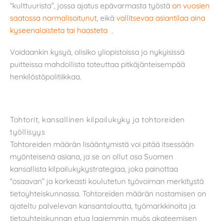
“kulttuurista”, jossa ajatus epävarmasta työstä
on vuosien
saatossa normalisoitunut
, eikä
vallitsevaa asiantilaa aina
kyseenalaisteta tai haasteta
.
Voidaankin kysyä, olisiko yliopistoissa jo nykyisissä
puitteissa mahdollista toteuttaa pitkäjänteisempää
henkilöstöpolitiikkaa.
Tohtorit, kansallinen kilpailukyky ja tohtoreiden
työllisyys
Tohtoreiden määrän lisääntymistä voi pitää itsessään
myönteisenä asiana, ja se on ollut osa Suomen
kansallista kilpailukykystrategiaa, joka painottaa
“osaavan” ja korkeasti koulutetun työvoiman merkitystä
tietoyhteiskunnassa. Tohtoreiden määrän nostamisen on
ajateltu palvelevan kansantaloutta, työmarkkinoita ja
tietoyhteiskunnan etua laajemmin myös akateemisen