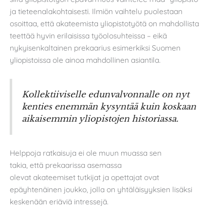
ja tieteenalakohtaisesti. Ilmiön vaihtelu puolestaan
osoittaa, että akateemista yliopistotyötä on mahdollista
teettää hyvin erilaisissa työolosuhteissa – eikä
nykyisenkaltainen prekaarius esimerkiksi Suomen
yliopistoissa ole ainoa mahdollinen asiantila.
Kollektiiviselle edunvalvonnalle on nyt
kenties enemmän kysyntää kuin koskaan
aikaisemmin yliopistojen historiassa.
Helppoja ratkaisuja ei ole muun muassa sen
takia, että prekaarissa asemassa
olevat akateemiset tutkijat ja opettajat ovat
epäyhtenäinen joukko, jolla on yhtäläisyyksien lisäksi
keskenään eriäviä intressejä.