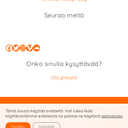
Seuraa meitä
Facebook
Twitter
Instagram
Vimeo
SoundCloud
Onko sinulla kysyttävää?
Ota yhteyttä
Copyright © 2026 Politiikasta
ISSN 2323-7090
:
Terms &
Tämä sivusto käyttää evästeitä. Voit lukea lisää
Privacy Policy
käyttämistämme evästeistä tai poistaa ne käytöstä
asetuksista
.
Website by Cobalt Studio
Hyväksy
Asetukset