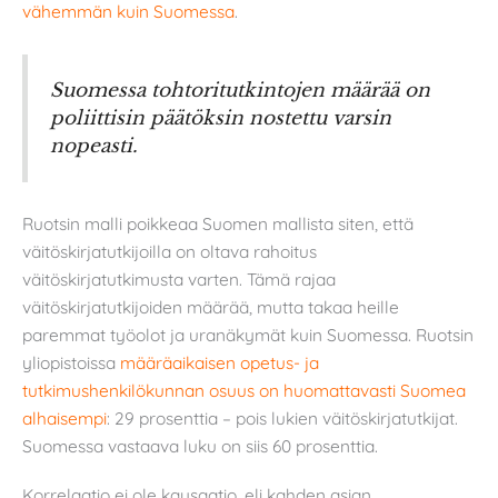
vähemmän kuin Suomessa
.
Suomessa tohtoritutkintojen määrää on
poliittisin päätöksin nostettu varsin
nopeasti.
Ruotsin malli poikkeaa Suomen mallista siten, että
väitöskirjatutkijoilla on oltava rahoitus
väitöskirjatutkimusta varten. Tämä rajaa
väitöskirjatutkijoiden määrää, mutta takaa heille
paremmat työolot ja uranäkymät kuin Suomessa. Ruotsin
yliopistoissa
määräaikaisen opetus- ja
tutkimushenkilökunnan osuus on huomattavasti Suomea
alhaisempi
: 29 prosenttia – pois lukien väitöskirjatutkijat.
Suomessa vastaava luku on siis 60 prosenttia.
Korrelaatio ei ole kausaatio, eli kahden asian