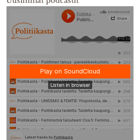
Uusimmat podcastit