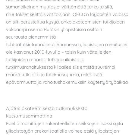
samanaikainen muutos ei välttämättä tarkoita sitä,
muutokset selittäisivät toisiaan. OECD:n löydösten valossa
on silti perusteltua kysyä, onko akateemisten tutkijoiden
vakaampi asema Ruotsin yliopistoissa osittain
seurausta pienemmistä
tohtoritutkintomääristä. Suomessa yliopistojen rahoitus ei
ole kasvanut 2010-luvulla – toisin kuin väitelleiden
tutkijoiden määrät. Tutkijapaikoista ja
tutkimusrahoituksesta kilpailee siis entistä suurempi
määrä tutkijoita ja tutkimusryhmiä, mikä lisää
epävarmuutta ja rahoitushakemuksiin käytettyä työaikaa.
Ajatus akateemisesta tutkimuksesta
kutsumusammattina
Edellä mainittujen rakenteellisten seikkojen lisäksi syitä
yliopistotyön prekarisaatiolle voinee etsiä yliopistojen