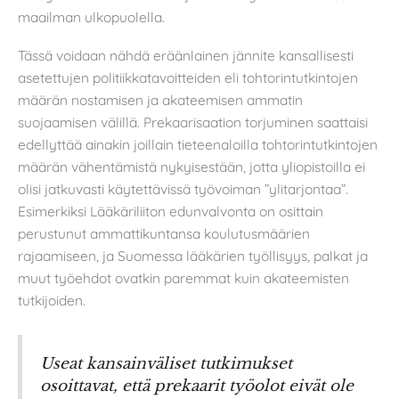
maailman ulkopuolella.
Tässä voidaan nähdä eräänlainen jännite kansallisesti
asetettujen politiikkatavoitteiden eli tohtorintutkintojen
määrän nostamisen ja akateemisen ammatin
suojaamisen välillä. Prekaarisaation torjuminen saattaisi
edellyttää ainakin joillain tieteenaloilla tohtorintutkintojen
määrän vähentämistä nykyisestään, jotta yliopistoilla ei
olisi jatkuvasti käytettävissä työvoiman ”ylitarjontaa”.
Esimerkiksi Lääkäriliiton edunvalvonta on osittain
perustunut ammattikuntansa koulutusmäärien
rajaamiseen, ja Suomessa lääkärien työllisyys, palkat ja
muut työehdot ovatkin paremmat kuin akateemisten
tutkijoiden.
Useat kansainväliset tutkimukset
osoittavat, että prekaarit työolot eivät ole