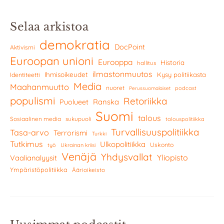
Selaa arkistoa
demokratia
DocPoint
Aktivismi
Euroopan unioni
Eurooppa
Historia
hallitus
ilmastonmuutos
Ihmisoikeudet
Kysy politiikasta
Identiteetti
Media
Maahanmuutto
nuoret
podcast
Perussuomalaiset
populismi
Retoriikka
Ranska
Puolueet
Suomi
talous
Sosiaalinen media
sukupuoli
talouspolitiikka
Turvallisuuspolitiikka
Tasa-arvo
Terrorismi
Turkki
Tutkimus
Ulkopolitiikka
Uskonto
työ
Ukrainan kriisi
Venäjä
Yhdysvallat
Yliopisto
Vaalianalyysit
Ympäristöpolitiikka
Äärioikeisto