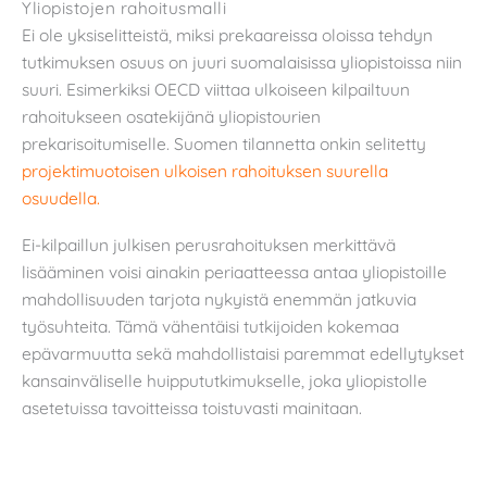
Yliopistojen rahoitusmalli
Ei ole yksiselitteistä, miksi prekaareissa oloissa tehdyn
tutkimuksen osuus on juuri suomalaisissa yliopistoissa niin
suuri. Esimerkiksi OECD viittaa ulkoiseen kilpailtuun
rahoitukseen osatekijänä yliopistourien
prekarisoitumiselle. Suomen tilannetta onkin selitetty
projektimuotoisen ulkoisen rahoituksen suurella
osuudella.
Ei-kilpaillun julkisen perusrahoituksen merkittävä
lisääminen voisi ainakin periaatteessa antaa yliopistoille
mahdollisuuden tarjota nykyistä enemmän jatkuvia
työsuhteita. Tämä vähentäisi tutkijoiden kokemaa
epävarmuutta sekä mahdollistaisi paremmat edellytykset
kansainväliselle huippututkimukselle, joka yliopistolle
asetetuissa tavoitteissa toistuvasti mainitaan.