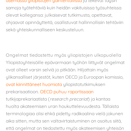
asemassa yliopistojen ydintehtävissä
ja tekevät täysin
samoja työtehtäviä kuin heidän vakituisissa työsuhteissa
olevat kollegansa: julkaisevat tutkimusta, opettavat,
ohjaavat opinnäytteitä, osallistuvat hallinnollisiin tehtäviin
sekä yhteiskunnalliseen keskusteluun.
Ongelmat tiedostettu myös yliopistojen ulkopuolella
Yliopistoyhteisöille epävarmaan työhön liittyvät ongelmat
ovat olleet varsin selviä jo pitkään. Hiljattain myös
ylikansalliset järjestöt, kuten OECD ja Euroopan komissio,
ovat kiinnittäneet huomiota
yliopistotutkimuksen
prekarisaatioon.
OECD puhuu raportissaan
tutkijaprekariaatista (
research
precariat
) ja kantaa
huolta akateemisen uran houkuttelevuudesta. Tällaista
terminologiaa olisi ehkä pidetty radikaalina vielä jokunen
aika sitten, mutta sen valtavirtaistuminen on osoitus siitä,
että ongelmat on tiedostettu myös akateemisen yhteisön