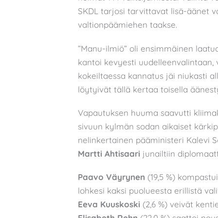
SKDL tarjosi tarvittavat lisä-äänet
valtionpäämiehen taakse.
”Manu-ilmiö” oli ensimmäinen laatua
kantoi kevyesti uudelleenvalintaan,
kokeiltaessa kannatus jäi niukasti al
löytyivät tällä kertaa toisella ääne
Vapautuksen huuma saavutti kliimaks
sivuun kylmän sodan aikaiset kärkip
nelinkertainen pääministeri Kalevi 
Martti Ahtisaari
junailtiin diplomaatt
Paavo Väyrynen
(19,5 %) kompastui 
lohkesi kaksi puolueesta erillistä val
Eeva Kuuskoski
(2,6 %) veivät kenti
Elisabeth Rehn
(22,0 %) saattoi nou