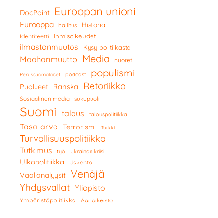
Euroopan unioni
DocPoint
Eurooppa
Historia
hallitus
Ihmisoikeudet
Identiteetti
ilmastonmuutos
Kysy politiikasta
Media
Maahanmuutto
nuoret
populismi
podcast
Perussuomalaiset
Retoriikka
Ranska
Puolueet
Sosiaalinen media
sukupuoli
Suomi
talous
talouspolitiikka
Tasa-arvo
Terrorismi
Turkki
Turvallisuuspolitiikka
Tutkimus
työ
Ukrainan kriisi
Ulkopolitiikka
Uskonto
Venäjä
Vaalianalyysit
Yhdysvallat
Yliopisto
Ympäristöpolitiikka
Äärioikeisto