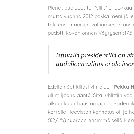
Pienet puolueet tai ”villit” ehdokka
mutta vuonna 2012 pakka meni jälle
teki ensimmäisen valtiomiestekonsa
pudotti kovan onnen Väyrysen (17,5 
Istuvalla presidentillä on a
uudelleenvalinta ei ole itse
Edelle näet kiilasi vihreiden
Pekka H
yli miljoona ääntä. Sitä juhlittiin vaa
alkuunkaan haastamaan presidentiksi 
kerralla Haaviston kannatus oli jo haa
(62,6 %) suoraan ensimmäisellä kierr