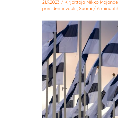
21.9.2023
/ Kirjoittaja
Mikko Majande
presidentinvaalit
,
Suomi
/
6 minuuti