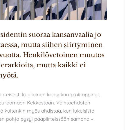
sidentin suoraa kansanvaalia jo 
essa, mutta siihen siirtyminen 
n vuotta. Henkilövetoinen muutos 
rarkioita, mutta kaikki ei 
myötä.
rinteisesti kuuliainen kansakunta oli oppinut,
 seuraamaan Kekkostaan. Vaihtoehdoton
ä kuitenkin myös ahdistaa, kun lukuisista
usten pohja pysyi pääpiirteissään samana –