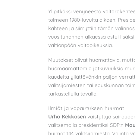
Ylipitkäksi venyneestä valtarakentee
toimeen 1980-luvulta alkaen. Preside
kahteen ja siirryttiin tämän valinn
vuosituhannen alkaessa astui lisäksi
valtionpään valtaoikeuksia.
Muutokset olivat huomattavia, mutt
huomaamattomia jatkuvuuksia murros
kaudelta yllättävänkin paljon verrattu
valitsijamiesten tai eduskunnan toi
tarkastellulla tavalla.
Ilmiöt ja vapautuksen huumat
Urho Kekkosen
väistyttyä sairaude
valitsemalla presidentiksi SDP:n
Mau
huimat 144 valitsijamiestä. Valinta v