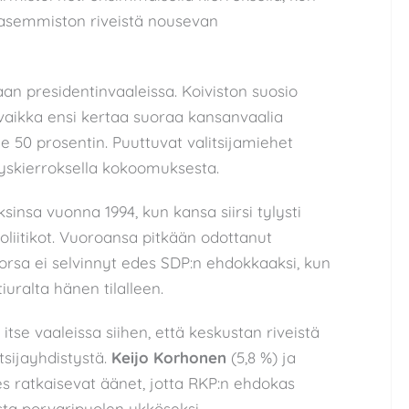
 vasemmiston riveistä nousevan
an presidentinvaaleissa. Koiviston suosio
 vaikka ensi kertaa suoraa kansanvaalia
le 50 prosentin. Puuttuvat valitsijamiehet
styskierroksella kokoomuksesta.
insa vuonna 1994, kun kansa siirsi tylysti
oliitikot. Vuoroansa pitkään odottanut
Sorsa ei selvinnyt edes SDP:n ehdokkaaksi, kun
iuralta hänen tilalleen.
itse vaaleissa siihen, että keskustan riveistä
itsijayhdistystä.
Keijo Korhonen
(5,8 %) ja
es ratkaisevat äänet, jotta RKP:n ehdokas
sta porvaripuolen ykköseksi.