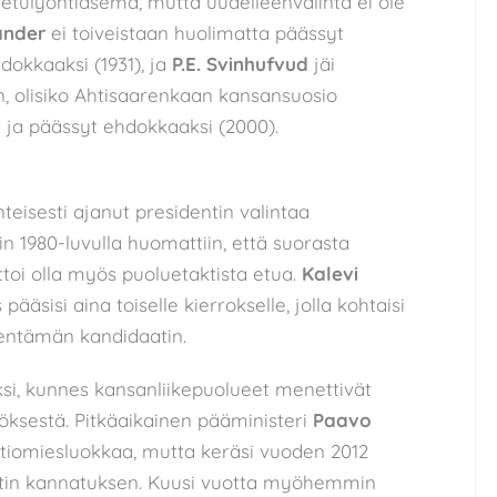
a etulyöntiasema, mutta uudelleenvalinta ei ole
ander
ei toiveistaan huolimatta päässyt
okkaaksi (1931), ja
P.E. Svinhufvud
jäi
n, olisiko Ahtisaarenkaan kansansuosio
nyt ja päässyt ehdokkaaksi (2000).
teisesti ajanut presidentin valintaa
n 1980-luvulla huomattiin, että suorasta
toi olla myös puoluetaktista etua.
Kalevi
ääsisi aina toiselle kierrokselle, jolla kohtaisi
kentämän kandidaatin.
si, kunnes kansanliikepuolueet menettivät
öksestä. Pitkäaikainen pääministeri
Paavo
ltiomiesluokkaa, mutta keräsi vuoden 2012
entin kannatuksen. Kuusi vuotta myöhemmin