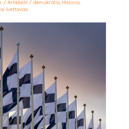
r
/
Artikkelit
/
demokratia
,
Historia
,
ksi luettavaa