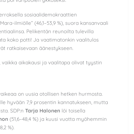
kierroksella sosiaalidemokraattien
Mara-ilmiölle” (46,1–53,9 %), suora kansanvaali
ntiaalinsa. Pelikentän reunoilta tulevilla
ata koko potti! Ja vaatimatonkin vaalitulos
ivät ratkaisevaan äänestykseen.
a, vaikka aikakausi ja vaalitapa olivat tyystin
aikeaa on uusia otollisen hetken hurmosta.
lle hyvään 7,9 prosentin kannatukseen, mutta
ista. SDP:n
Tarja Halonen
löi toisella
hon
(51,6–48,4 %) ja kuusi vuotta myöhemmin
8,2 %).