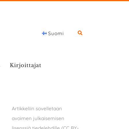
Suomi
s
Kirjoittajat
Artikkeliin sovelletaan
avoimen julkaisemisen
lisenssiä tiedelehdille (CC BY-