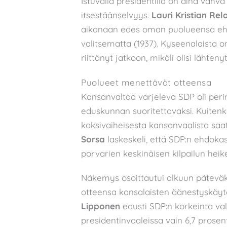
Istuvalla presidentillä on aina vahv
itsestäänselvyys.
Lauri Kristian Rel
aikanaan edes oman puolueensa ehd
valitsematta (1937). Kyseenalaista o
riittänyt jatkoon, mikäli olisi lähte
Puolueet menettävät otteensa
Kansanvaltaa varjeleva SDP oli perin
eduskunnan suoritettavaksi. Kuitenki
kaksivaiheisesta kansanvaalista saat
Sorsa
laskeskeli, että SDP:n ehdokas p
porvarien keskinäisen kilpailun hei
Näkemys osoittautui alkuun päteväk
otteensa kansalaisten äänestyskäyt
Lipponen
edusti SDP:n korkeinta va
presidentinvaaleissa vain 6,7 pros