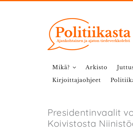
Siirry
sisältöön
Mikä?
Arkisto
Juttu
Kirjoittajaohjeet
Politii
Presidentinvaalit voi
Koivistosta Niinistö