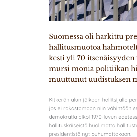
Suomessa oli harkittu pre
hallitusmuotoa hahmotelta
kesti yli 70 itsenäisyyde
mursi monia politiikan hie
muuttunut uudistuksen 
Kitkerän alun jälkeen hallitsijalle pe
jos ei rakastamaan niin vähintään
demokratia alkoi 1970-luvun edetess
hallituskriiseistä huolimatta hallit
presidentistä nyt puhumattakaan.