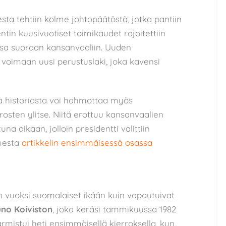
sta tehtiin kolme johtopäätöstä, jotka pantiin
ntin kuusivuotiset toimikaudet rajoitettiin
assa suoraan kansanvaaliin. Uuden
 voimaan uusi perustuslaki, joka kavensi
a historiasta voi hahmottaa myös
ten ylitse. Niitä erottuu kansanvaalien
na aikaan, jolloin presidentti valittiin
mesta
artikkelin ensimmäisessä osassa
n vuoksi suomalaiset ikään kuin vapautuivat
no Koiviston
, joka keräsi tammikuussa 1982
armistui heti ensimmäisellä kierroksella, kun