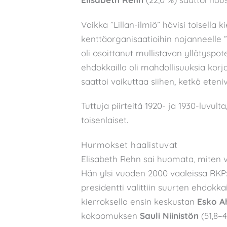
Vaikka ”Lillan-ilmiö” hävisi toisella 
kenttäorganisaatioihin nojanneelle ”
oli osoittanut mullistavan yllätyspote
ehdokkailla oli mahdollisuuksia korj
saattoi vaikuttaa siihen, ketkä eten
Tuttuja piirteitä 1920- ja 1930-luvult
toisenlaiset.
Hurmokset haalistuvat
Elisabeth Rehn sai huomata, miten v
Hän ylsi vuoden 2000 vaaleissa RKP:
presidentti valittiin suurten ehdokka
kierroksella ensin keskustan
Esko A
kokoomuksen
Sauli Niinistön
(51,8–4