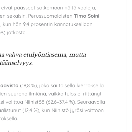
at eivät päässeet sotkemaan näitä vaaleja,
en sekaisin. Perussuomalaisten
Timo Soini
, kun hän 9,4 prosentin kannatuksellaan
%) jatkosta.
ina vahva etulyöntiasema, mutta
stäänselvyys.
aavisto
(18,8 %), joka sai toisella kierroksella
lien suurena ilmiönä, vaikka tulos ei riittänyt
valittua Niinistöä (62,6–37,4 %). Seuraavalla
listunut (12,4 %), kun Niinistö jyräsi voittoon
oksella.