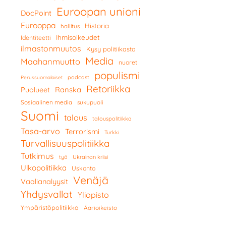
Euroopan unioni
DocPoint
Eurooppa
Historia
hallitus
Ihmisoikeudet
Identiteetti
ilmastonmuutos
Kysy politiikasta
Media
Maahanmuutto
nuoret
populismi
podcast
Perussuomalaiset
Retoriikka
Ranska
Puolueet
Sosiaalinen media
sukupuoli
Suomi
talous
talouspolitiikka
Tasa-arvo
Terrorismi
Turkki
Turvallisuuspolitiikka
Tutkimus
työ
Ukrainan kriisi
Ulkopolitiikka
Uskonto
Venäjä
Vaalianalyysit
Yhdysvallat
Yliopisto
Ympäristöpolitiikka
Äärioikeisto