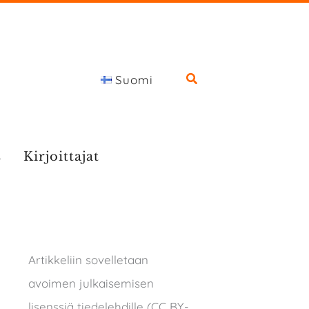
Suomi
s
Kirjoittajat
Artikkeliin sovelletaan
avoimen julkaisemisen
lisenssiä tiedelehdille (CC BY-