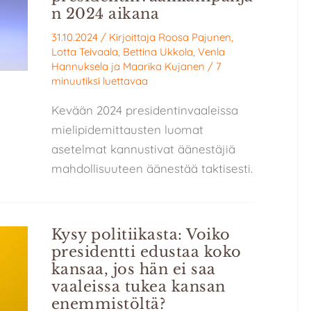
n 2024 aikana
31.10.2024
/ Kirjoittaja
Roosa Pajunen
,
Lotta Teivaala
,
Bettina Ukkola
,
Venla
Hannuksela
ja
Maarika Kujanen
/
7
minuutiksi luettavaa
Kevään 2024 presidentinvaaleissa
mielipidemittausten luomat
asetelmat kannustivat äänestäjiä
mahdollisuuteen äänestää taktisesti.
Kysy politiikasta: Voiko
presidentti edustaa koko
kansaa, jos hän ei saa
vaaleissa tukea kansan
enemmistöltä?