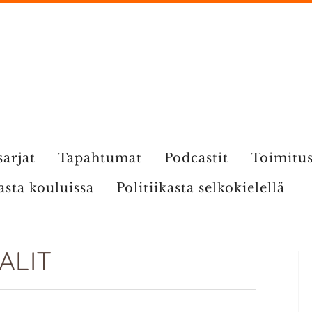
sarjat
Tapahtumat
Podcastit
Toimitu
kasta kouluissa
Politiikasta selkokielellä
ALIT