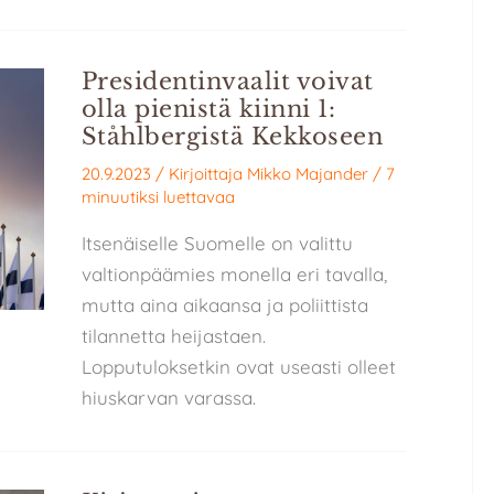
Presidentinvaalit voivat
olla pienistä kiinni 1:
Ståhlbergistä Kekkoseen
20.9.2023
/ Kirjoittaja
Mikko Majander
/
7
minuutiksi luettavaa
Itsenäiselle Suomelle on valittu
valtionpäämies monella eri tavalla,
mutta aina aikaansa ja poliittista
tilannetta heijastaen.
Lopputuloksetkin ovat useasti olleet
hiuskarvan varassa.