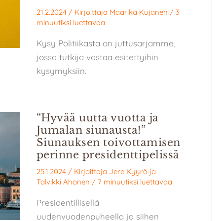
21.2.2024
/ Kirjoittaja
Maarika Kujanen
/
3
minuutiksi luettavaa
Kysy Politiikasta on juttusarjamme,
jossa tutkija vastaa esitettyihin
kysymyksiin.
“Hyvää uutta vuotta ja
Jumalan siunausta!”
Siunauksen toivottamisen
perinne presidenttipelissä
25.1.2024
/ Kirjoittaja
Jere Kyyrö
ja
Talvikki Ahonen
/
7 minuutiksi luettavaa
Presidentillisellä
uudenvuodenpuheella ja siihen