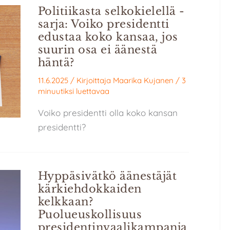
Politiikasta selkokielellä -
sarja: Voiko presidentti
edustaa koko kansaa, jos
suurin osa ei äänestä
häntä?
11.6.2025
/ Kirjoittaja
Maarika Kujanen
/
3
minuutiksi luettavaa
Voiko presidentti olla koko kansan
presidentti?
Hyppäsivätkö äänestäjät
kärkiehdokkaiden
kelkkaan?
Puolueuskollisuus
presidentinvaalikampanja