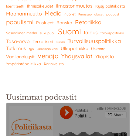
ilmastonmuutos
Ihmisoikeudet
Kysy politiikasta
Identiteetti
Media
Maahanmuutto
nuoret
podcast
Perussuomalaiset
populismi
Retoriikka
Ranska
Puolueet
Suomi
talous
Sosiaalinen media
sukupuoli
talouspolitiikka
Turvallisuuspolitiikka
Tasa-arvo
Terrorismi
Turkki
Tutkimus
Ulkopolitiikka
Uskonto
työ
Ukrainan kriisi
Venäjä
Yhdysvallat
Yliopisto
Vaalianalyysit
Ympäristöpolitiikka
Äärioikeisto
Uusimmat podcastit