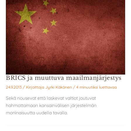
BRICS ja muuttuva maailmanjärjestys
24.9.2013
/ Kirjoittaja
Jyrki Käkönen
/
4 minuutiksi luettavaa
Sekä nousevat että laskevat valtiot joutuvat
hahmottamaan kansainvälisen järjestelmän
moninaisuutta uudella tavalla.