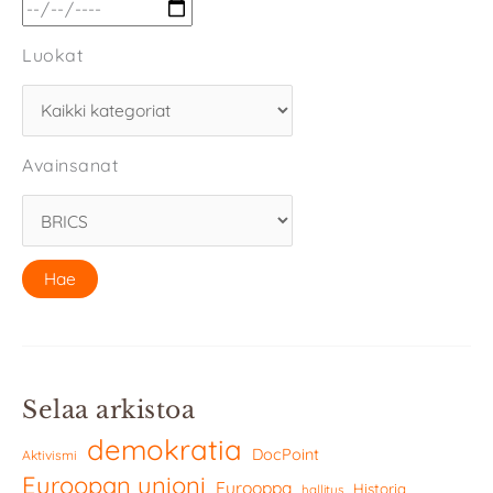
Luokat
Avainsanat
Selaa arkistoa
demokratia
DocPoint
Aktivismi
Euroopan unioni
Eurooppa
Historia
hallitus