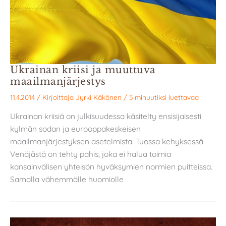
Ukrainan kriisi ja muuttuva
maailmanjärjestys
11.4.2014
/ Kirjoittaja
Jyrki Käkönen
/
5 minuutiksi luettavaa
Ukrainan kriisiä on julkisuudessa käsitelty ensisijaisesti
kylmän sodan ja eurooppakeskeisen
maailmanjärjestyksen asetelmista. Tuossa kehyksessä
Venäjästä on tehty pahis, joka ei halua toimia
kansainvälisen yhteisön hyväksymien normien puitteissa.
Samalla vähemmälle huomiolle