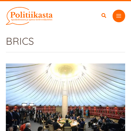
Siirry
sisältöön
BRICS