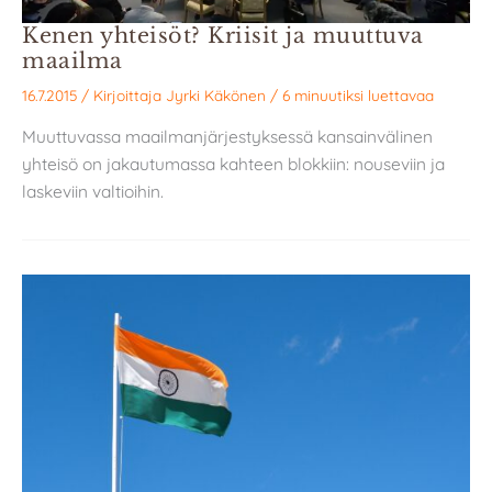
Kenen yhteisöt? Kriisit ja muuttuva
maailma
16.7.2015
/ Kirjoittaja
Jyrki Käkönen
/
6 minuutiksi luettavaa
Muuttuvassa maailmanjärjestyksessä kansainvälinen
yhteisö on jakautumassa kahteen blokkiin: nouseviin ja
laskeviin valtioihin.