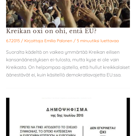
Kreikan oxi on ohi, entä EU?
6.7.2015
/ Kirjoittaja
Emilia Palonen
/
5 minuutiksi luettavaa
Suoralta kädeltä on vaikea ymmärtää Kreikan eilisen
kansanäänestyksen ei-tulosta, mutta kyse ei ole vain
Kreikasta. On helpompaa ajatella, että hullut kreikkalaiset
äänestävät ei, kuin käsitellä demokratiavajetta EU:ssa.