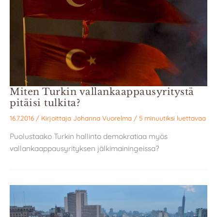
Miten Turkin vallankaappausyritystä
pitäisi tulkita?
16.7.2016
/ Kirjoittaja
Johanna Vuorelma
/
5 minuutiksi luettavaa
Puolustaako Turkin hallinto demokratiaa myös
vallankaappausyrityksen jälkimainingeissa?