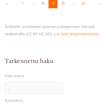
←
1
…
16
17
18
…
20
→
Artikkeliin sovelletaan avoimen julkaisemisen lisenssiä
tiedelehdille (CC BY-NC-ND).
Lue lisää tekijänoikeuksista
.
Tarkennettu haku
Hakusana
Ajanjakso