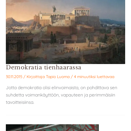
Demokratia tienhaarassa
30.11.2015
/ Kirjoittaja
Tapio Luoma
/
4 minuutiksi luettavaa
Jotta demokratia olisi elinvoimaista, on pohdittava sen
suhdetta voimankäyttöön, vapauteen ja perimmäisiin
tavoitteisiinsa.