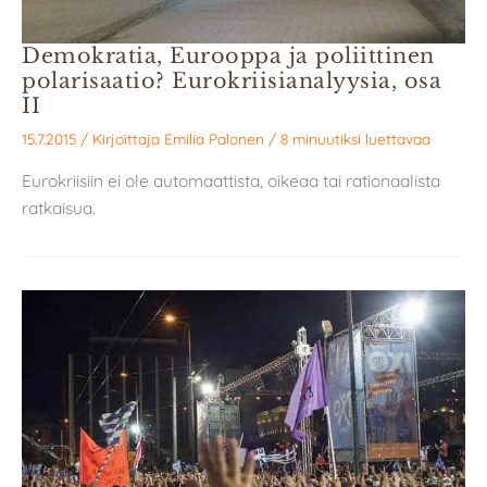
Demokratia, Eurooppa ja poliittinen
polarisaatio? Eurokriisianalyysia, osa
II
15.7.2015
/ Kirjoittaja
Emilia Palonen
/
8 minuutiksi luettavaa
Eurokriisiin ei ole automaattista, oikeaa tai rationaalista
ratkaisua.