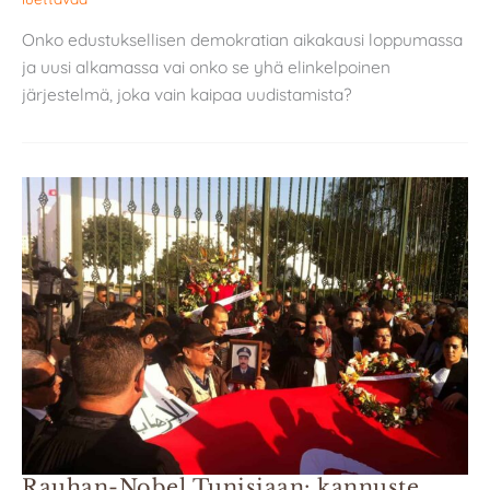
Onko edustuksellisen demokratian aikakausi loppumassa
ja uusi alkamassa vai onko se yhä elinkelpoinen
järjestelmä, joka vain kaipaa uudistamista?
Rauhan-Nobel Tunisiaan: kannuste