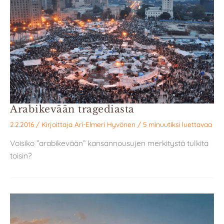
Arabikevään tragediasta
2.2.2016
/ Kirjoittaja
Ari-Elmeri Hyvönen
/
5 minuutiksi luettavaa
Voisiko ”arabikevään” kansannousujen merkitystä tulkita
toisin?