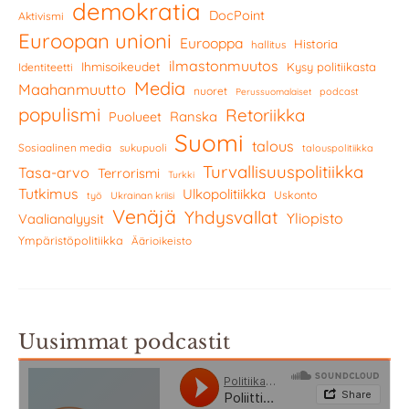
demokratia
DocPoint
Aktivismi
Euroopan unioni
Eurooppa
Historia
hallitus
ilmastonmuutos
Ihmisoikeudet
Kysy politiikasta
Identiteetti
Media
Maahanmuutto
nuoret
podcast
Perussuomalaiset
populismi
Retoriikka
Ranska
Puolueet
Suomi
talous
Sosiaalinen media
sukupuoli
talouspolitiikka
Turvallisuuspolitiikka
Tasa-arvo
Terrorismi
Turkki
Tutkimus
Ulkopolitiikka
Uskonto
työ
Ukrainan kriisi
Venäjä
Yhdysvallat
Yliopisto
Vaalianalyysit
Ympäristöpolitiikka
Äärioikeisto
Uusimmat podcastit