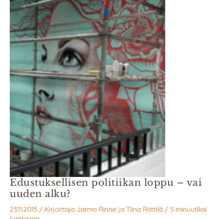
Edustuksellisen politiikan loppu – vai
uuden alku?
23.11.2015
/ Kirjoittaja
Jarmo Rinne
ja
Tiina Rättilä
/
5 minuutiksi
luettavaa