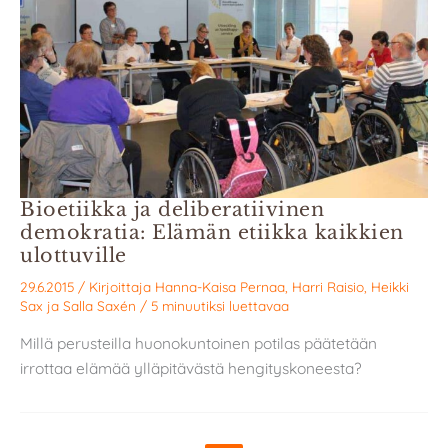
Bioetiikka ja deliberatiivinen
demokratia: Elämän etiikka kaikkien
ulottuville
29.6.2015
/ Kirjoittaja
Hanna-Kaisa Pernaa
,
Harri Raisio
,
Heikki
Sax
ja
Salla Saxén
/
5 minuutiksi luettavaa
Millä perusteilla huonokuntoinen potilas päätetään
irrottaa elämää ylläpitävästä hengityskoneesta?