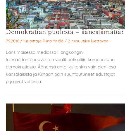
Demokratian puolesta – äänestämättä?
7.9.2016
/ Kirjoittaja
Riina Yrjölä
/
2 minuutiksi luettavaa
Länsimaisessa mediassa Hongkongin
lainsäädäntöneuvoston vaalit uutisoitiin kamppailuna
demokratiasta. Äänensä antoi kuitenkin vain pieni osa
kansalaisista ja Kiinaan päin suuntautuneet edustajat
pysyivät vallassa.