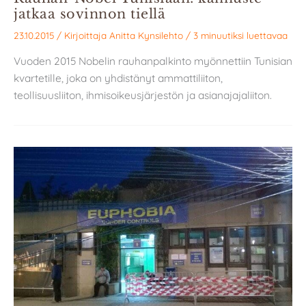
jatkaa sovinnon tiellä
23.10.2015
/ Kirjoittaja
Anitta Kynsilehto
/
3 minuutiksi luettavaa
Vuoden 2015 Nobelin rauhanpalkinto myönnettiin Tunisian
kvartetille, joka on yhdistänyt ammattiliiton,
teollisuusliiton, ihmisoikeusjärjestön ja asianajajaliiton.