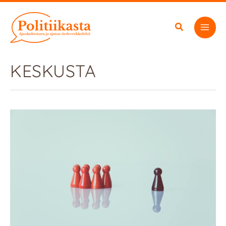
Siirry
sisältöön
KESKUSTA