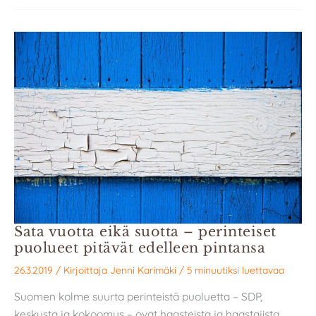
Sata vuotta eikä suotta – perinteiset
puolueet pitävät edelleen pintansa
26.3.2019
/ Kirjoittaja
Jenni Karimäki
/
5 minuutiksi luettavaa
Suomen kolme suurta perinteistä puoluetta – SDP,
keskusta ja kokoomus – ovat haasteista ja haastajista