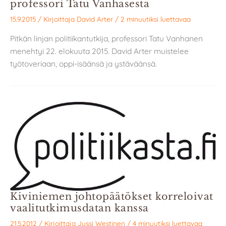
professori Tatu Vanhasesta
15.9.2015
/ Kirjoittaja
David Arter
/
2 minuutiksi luettavaa
Pitkän linjan politiikantutkija, professori Tatu Vanhanen
menehtyi 22. elokuuta 2015. David Arter muistelee
työtoveriaan, oppi-isäänsä ja ystäväänsä.
Kiviniemen johtopäätökset korreloivat
vaalitutkimusdatan kanssa
21.5.2012
/ Kirjoittaja
Jussi Westinen
/
4 minuutiksi luettavaa