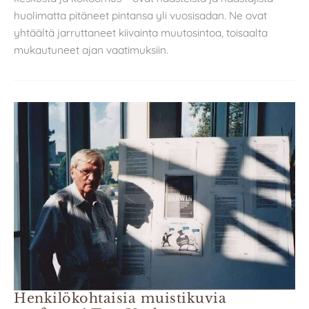
huolimatta pitäneet pintansa yli vuosisadan. Ne ovat
yhtäältä jarruttaneet kiivainta muutosintoa, toisaalta
mukautuneet ajan vaatimuksiin.
Henkilökohtaisia muistikuvia