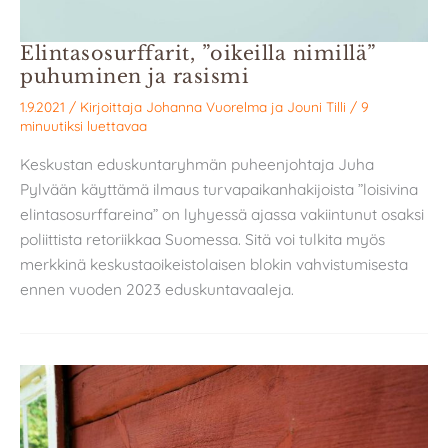
Elintasosurffarit, ”oikeilla nimillä”
puhuminen ja rasismi
1.9.2021
/ Kirjoittaja
Johanna Vuorelma
ja
Jouni Tilli
/
9
minuutiksi luettavaa
Keskustan eduskuntaryhmän puheenjohtaja Juha
Pylvään käyttämä ilmaus turvapaikanhakijoista ”loisivina
elintasosurffareina” on lyhyessä ajassa vakiintunut osaksi
poliittista retoriikkaa Suomessa. Sitä voi tulkita myös
merkkinä keskustaoikeistolaisen blokin vahvistumisesta
ennen vuoden 2023 eduskuntavaaleja.