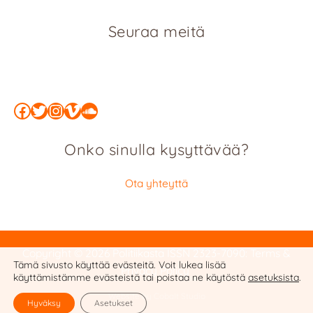
Seuraa meitä
Facebook
Twitter
Instagram
Vimeo
SoundCloud
Onko sinulla kysyttävää?
Ota yhteyttä
Copyright © 2026 Politiikasta
ISSN 2323-7090
:
Terms &
Tämä sivusto käyttää evästeitä. Voit lukea lisää
Privacy Policy
käyttämistämme evästeistä tai poistaa ne käytöstä
asetuksista
.
Website by Cobalt Studio
Hyväksy
Asetukset