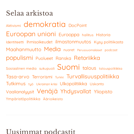
Selaa arkistoa
demokratia
DocPoint
Aktivismi
Euroopan unioni
Eurooppa
Historia
hallitus
ilmastonmuutos
Ihmisoikeudet
Kysy politiikasta
Identiteetti
Media
Maahanmuutto
nuoret
podcast
Perussuomalaiset
populismi
Retoriikka
Ranska
Puolueet
Suomi
talous
Sosiaalinen media
sukupuoli
talouspolitiikka
Turvallisuuspolitiikka
Tasa-arvo
Terrorismi
Turkki
Tutkimus
Ulkopolitiikka
Uskonto
työ
Ukrainan kriisi
Venäjä
Yhdysvallat
Yliopisto
Vaalianalyysit
Ympäristöpolitiikka
Äärioikeisto
Uusimmat podcastit