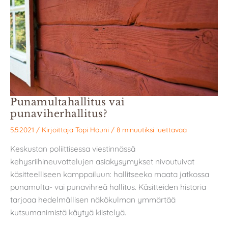
Punamultahallitus vai
punaviherhallitus?
5.5.2021
/ Kirjoittaja
Topi Houni
/
8 minuutiksi luettavaa
Keskustan poliittisessa viestinnässä
kehysriihineuvottelujen asiakysymykset nivoutuivat
käsitteelliseen kamppailuun: hallitseeko maata jatkossa
punamulta- vai punavihreä hallitus. Käsitteiden historia
tarjoaa hedelmällisen näkökulman ymmärtää
kutsumanimistä käytyä kiistelyä.