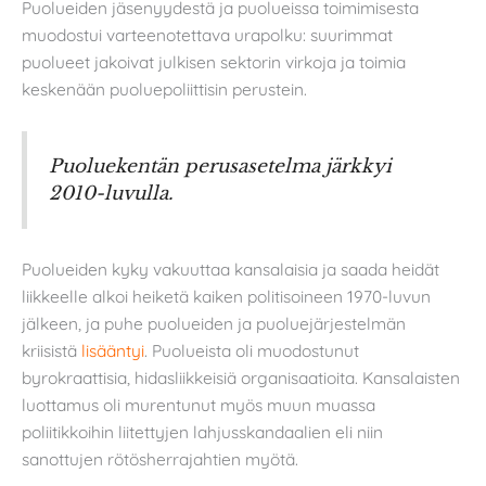
Puolueiden jäsenyydestä ja puolueissa toimimisesta
muodostui varteenotettava urapolku: suurimmat
puolueet jakoivat julkisen sektorin virkoja ja toimia
keskenään puoluepoliittisin perustein.
Puoluekentän perusasetelma järkkyi
2010-luvulla.
Puolueiden kyky vakuuttaa kansalaisia ja saada heidät
liikkeelle alkoi heiketä kaiken politisoineen 1970-luvun
jälkeen, ja puhe puolueiden ja puoluejärjestelmän
kriisistä
lisääntyi
. Puolueista oli muodostunut
byrokraattisia, hidasliikkeisiä organisaatioita. Kansalaisten
luottamus oli murentunut myös muun muassa
poliitikkoihin liitettyjen lahjusskandaalien eli niin
sanottujen rötösherrajahtien myötä.