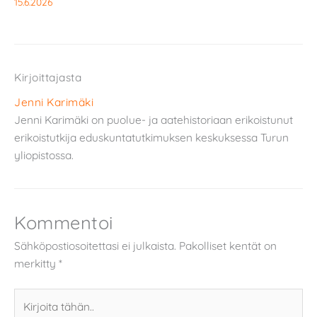
15.6.2026
Kirjoittajasta
Jenni Karimäki
Jenni Karimäki on puolue- ja aatehistoriaan erikoistunut
erikoistutkija eduskuntatutkimuksen keskuksessa Turun
yliopistossa.
Kommentoi
Sähköpostiosoitettasi ei julkaista.
Pakolliset kentät on
merkitty
*
Kirjoita
tähän..