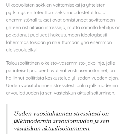
Ulkopuolisten sokkien voittamiseksi ja yhteisten
pyrkimysten toteuttamiseksi muodostetut laajat
enemmistöhallitukset ovat onnistuneet sovittamaan
yhteen ristiriitaisia intressejä, mutta samalla kehitys on
pakottanut puolueet hakeutumaan ideologisesti
lähemmäs toisiaan ja muuttumaan yhä enemmän
yleispuolueiksi.
Talouspoliittinen oikeisto–vasemmisto-jakolinja, jolle
perinteiset puolueet ovat vahvasti asemoituneet, on
hallinnut poliittista keskustelua yli sadan vuoden ajan.
Uuden vuosituhannen stressitesti onkin jälkimodernin
arvoulottuuden ja sen vastaiskun aktualisoituminen.
Uuden vuosituhannen stressitesti on
jälkimodernin arvoulottuuden ja sen
vastaiskun aktualisoituminen.