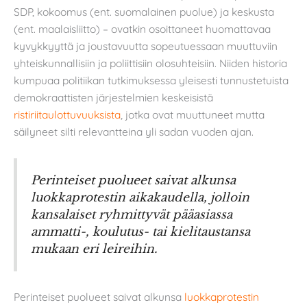
SDP, kokoomus (ent. suomalainen puolue) ja keskusta
(ent. maalaisliitto) – ovatkin osoittaneet huomattavaa
kyvykkyyttä ja joustavuutta sopeutuessaan muuttuviin
yhteiskunnallisiin ja poliittisiin olosuhteisiin. Niiden historia
kumpuaa politiikan tutkimuksessa yleisesti tunnustetuista
demokraattisten järjestelmien keskeisistä
ristiriitaulottuvuuksista
, jotka ovat muuttuneet mutta
säilyneet silti relevantteina yli sadan vuoden ajan.
Perinteiset puolueet saivat alkunsa
luokkaprotestin aikakaudella, jolloin
kansalaiset ryhmittyvät pääasiassa
ammatti-, koulutus- tai kielitaustansa
mukaan eri leireihin.
Perinteiset puolueet saivat alkunsa
luokkaprotestin