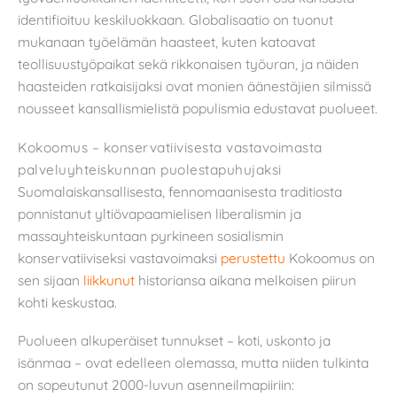
identifioituu keskiluokkaan. Globalisaatio on tuonut
mukanaan työelämän haasteet, kuten katoavat
teollisuustyöpaikat sekä rikkonaisen työuran, ja näiden
haasteiden ratkaisijaksi ovat monien äänestäjien silmissä
nousseet kansallismielistä populismia edustavat puolueet.
Kokoomus – konservatiivisesta vastavoimasta
palveluyhteiskunnan puolestapuhujaksi
Suomalaiskansallisesta, fennomaanisesta traditiosta
ponnistanut yltiövapaamielisen liberalismin ja
massayhteiskuntaan pyrkineen sosialismin
konservatiiviseksi vastavoimaksi
perustettu
Kokoomus on
sen sijaan
liikkunut
historiansa aikana melkoisen piirun
kohti keskustaa.
Puolueen alkuperäiset tunnukset – koti, uskonto ja
isänmaa – ovat edelleen olemassa, mutta niiden tulkinta
on sopeutunut 2000-luvun asenneilmapiiriin: