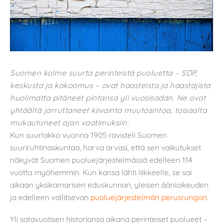
Suomen kolme suurta perinteistä puoluetta – SDP,
keskusta ja kokoomus – ovat haasteista ja haastajista
huolimatta pitäneet pintansa yli vuosisadan. Ne ovat
yhtäältä jarruttaneet kiivainta muutosintoa, toisaalta
mukautuneet ajan vaatimuksiin.
Kun suurlakko vuonna 1905 ravisteli Suomen
suuriruhtinaskuntaa, harva arvasi, että sen vaikutukset
näkyvät Suomen puoluejärjestelmässä edelleen 114
vuotta myöhemmin. Kun kansa lähti liikkeelle, se sai
aikaan yksikamarisen eduskunnan, yleisen äänioikeuden
ja edelleen vallitsevan
puoluejärjestelmän perusrungon
.
Yli satavuotisen historiansa aikana perinteiset puolueet –