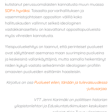
kutistanut perussuomalaisten kannatusta muun muassa
SDP:n hyväksi
. Toisaalta porvarihallituksen ja
vasemmistojohtoisen opposition välillä koko
hallituskauden vallinnut selkeä ideologinen
vastakkainasettelu on kasvattanut oppositiopuolueista
myös vihreiden kannatusta.
Yleispuoluekehitys on taannut, että perinteiset puolueet
ovat säilyttäneet asemansa maan suurimpina puolueina
ja keskeisinä vallankäyttäjinä, mutta samalla heikentänyt
niiden kykyä vastata selkeämmän ideologisen profiilin
omaavien puolueiden esittämiin haasteisiin.
Kirjoitus on osa
Puolueet eilen, tänään ja tulevaisuudessa
-juttusarjaa
.
VTT Jenni Karimäki on poliittisen historian
yliopistonlehtori ja Eduskuntatutkimuksen keskuksen
erikoistutkija Turun yliopistossa.