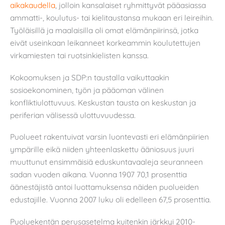
aikakaudella
, jolloin kansalaiset ryhmittyvät pääasiassa
ammatti-, koulutus- tai kielitaustansa mukaan eri leireihin.
Työläisillä ja maalaisilla oli omat elämänpiirinsä, jotka
eivät useinkaan leikanneet korkeammin koulutettujen
virkamiesten tai ruotsinkielisten kanssa.
Kokoomuksen ja SDP:n taustalla vaikuttaakin
sosioekonominen, työn ja pääoman välinen
konfliktiulottuvuus. Keskustan tausta on keskustan ja
periferian välisessä ulottuvuudessa.
Puolueet rakentuivat varsin luontevasti eri elämänpiirien
ympärille eikä niiden yhteenlaskettu ääniosuus juuri
muuttunut ensimmäisiä eduskuntavaaleja seuranneen
sadan vuoden aikana. Vuonna 1907 70,1 prosenttia
äänestäjistä antoi luottamuksensa näiden puolueiden
edustajille. Vuonna 2007 luku oli edelleen 67,5 prosenttia.
Puoluekentän perusasetelma kuitenkin järkkyi 2010-