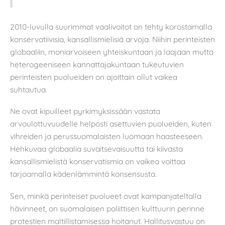
2010-luvulla suurimmat vaalivoitot on tehty korostamalla
konservatiivisia, kansallismielisiä arvoja. Niihin perinteisten
globaaliin, moniarvoiseen yhteiskuntaan ja laajaan mutta
heterogeeniseen kannattajakuntaan tukeutuvien
perinteisten puolueiden on ajoittain ollut vaikea
suhtautua.
Ne ovat kipuilleet pyrkimyksissään vastata
arvoulottuvuudelle helposti asettuvien puolueiden, kuten
vihreiden ja perussuomalaisten luomaan haasteeseen.
Hehkuvaa globaalia suvaitsevaisuutta tai kiivasta
kansallismielistä konservatismia on vaikea voittaa
tarjoamalla kädenlämmintä konsensusta.
Sen, minkä perinteiset puolueet ovat kampanjateltalla
hävinneet, on suomalaisen poliittisen kulttuurin perinne
protestien maltillistamisessa hoitanut. Hallitusvastuu on