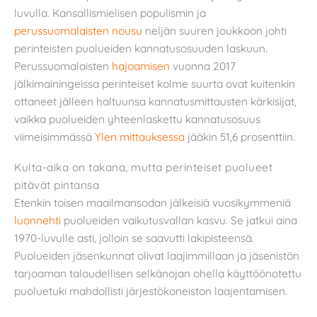
luvulla. Kansallismielisen populismin ja
perussuomalaisten nousu
neljän suuren joukkoon johti
perinteisten puolueiden kannatusosuuden laskuun.
Perussuomalaisten
hajoamisen
vuonna 2017
jälkimainingeissa perinteiset kolme suurta ovat kuitenkin
ottaneet jälleen haltuunsa kannatusmittausten kärkisijat,
vaikka puolueiden yhteenlaskettu kannatusosuus
viimeisimmässä
Ylen mittauksessa
jääkin 51,6 prosenttiin.
Kulta-aika on takana, mutta perinteiset puolueet
pitävät pintansa
Etenkin toisen maailmansodan jälkeisiä vuosikymmeniä
luonnehti
puolueiden vaikutusvallan kasvu. Se jatkui aina
1970-luvulle asti, jolloin se saavutti lakipisteensä.
Puolueiden jäsenkunnat olivat laajimmillaan ja jäsenistön
tarjoaman taloudellisen selkänojan ohella käyttöönotettu
puoluetuki mahdollisti järjestökoneiston laajentamisen.