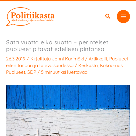
Siirry
sisältöön
Sata vuotta eikä suotta – perinteiset
puolueet pitävät edelleen pintansa
26.3.2019
/ Kirjoittaja
Jenni Karimäki
/
Artikkelit
,
Puolueet
eilen tänään ja tulevaisuudessa
/
Keskusta
,
Kokoomus
,
Puolueet
,
SDP
/
5 minuutiksi luettavaa