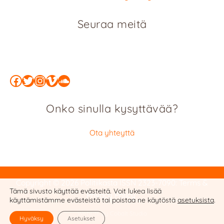
Seuraa meitä
Facebook
Twitter
Instagram
Vimeo
SoundCloud
Onko sinulla kysyttävää?
Ota yhteyttä
Copyright © 2026 Politiikasta
ISSN 2323-7090
:
Terms &
Tämä sivusto käyttää evästeitä. Voit lukea lisää
Privacy Policy
käyttämistämme evästeistä tai poistaa ne käytöstä
asetuksista
.
Website by Cobalt Studio
Hyväksy
Asetukset