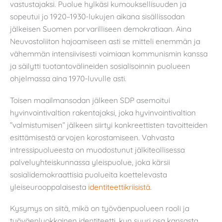
vastustajaksi. Puolue hylkäsi kumouksellisuuden ja
sopeutui jo 1920–1930-lukujen aikana sisällissodan
jälkeisen Suomen porvarilliseen demokratiaan. Aina
Neuvostoliiton hajoamiseen asti se mitteli enemmän ja
vähemmän intensiivisesti voimiaan kommunismin kanssa
ja säilytti tuotantovälineiden sosialisoinnin puolueen
ohjelmassa aina 1970-luvulle asti.
Toisen maailmansodan jälkeen SDP asemoitui
hyvinvointivaltion rakentajaksi, joka hyvinvointivaltion
”valmistumisen” jälkeen siirtyi konkreettisten tavoitteiden
esittämisestä arvojen korostamiseen. Vahvasta
intressipuolueesta on muodostunut jälkiteollisessa
palveluyhteiskunnassa yleispuolue, joka kärsii
sosialidemokraattisia puolueita koettelevasta
yleiseurooppalaisesta
identiteettikriisistä
.
Kysymys on siitä, mikä on työväenpuolueen rooli ja
työväenluokkainen identiteetti, kun suuri osa kansasta