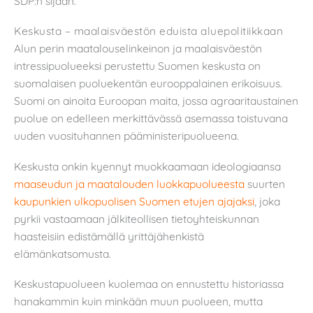
SDP:n sijaan.
Keskusta – maalaisväestön eduista aluepolitiikkaan
Alun perin maatalouselinkeinon ja maalaisväestön
intressipuolueeksi perustettu Suomen keskusta on
suomalaisen puoluekentän eurooppalainen erikoisuus.
Suomi on ainoita Euroopan maita, jossa agraaritaustainen
puolue on edelleen merkittävässä asemassa toistuvana
uuden vuosituhannen pääministeripuolueena.
Keskusta onkin kyennyt muokkaamaan ideologiaansa
maaseudun ja maatalouden luokkapuolueesta
suurten
kaupunkien ulkopuolisen Suomen etujen ajajaksi
, joka
pyrkii vastaamaan jälkiteollisen tietoyhteiskunnan
haasteisiin edistämällä yrittäjähenkistä
elämänkatsomusta.
Keskustapuolueen kuolemaa on ennustettu historiassa
hanakammin kuin minkään muun puolueen, mutta