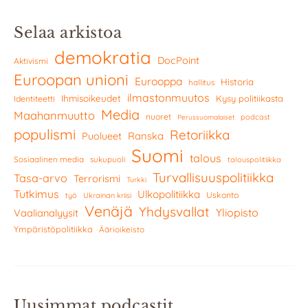
Selaa arkistoa
demokratia
DocPoint
Aktivismi
Euroopan unioni
Eurooppa
Historia
hallitus
ilmastonmuutos
Ihmisoikeudet
Kysy politiikasta
Identiteetti
Media
Maahanmuutto
nuoret
podcast
Perussuomalaiset
populismi
Retoriikka
Ranska
Puolueet
Suomi
talous
Sosiaalinen media
sukupuoli
talouspolitiikka
Turvallisuuspolitiikka
Tasa-arvo
Terrorismi
Turkki
Tutkimus
Ulkopolitiikka
Uskonto
työ
Ukrainan kriisi
Venäjä
Yhdysvallat
Yliopisto
Vaalianalyysit
Ympäristöpolitiikka
Äärioikeisto
Uusimmat podcastit