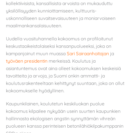
kollektiivisista, kansallisista arvoista on mukauduttu
yksilöllisyyden kunnioittamiseen, kulttuuris-
uskonnolliseen suvaitsevaisuuteen ja moniarvoiseen
maailmankansalaisuuteen.
Uudella vuosituhannella kokoomus on profiloitunut
keskustaoikeistolaiseksi kansanpuolueeksi, joka on
kampanjoinut muun muassa
Sari Sairaanhoitajan
ja
työväen presidentin
merkeissä. Koulutus ja
asiantuntemus ovat aina olleet kokoomuksen keskeisiä
tavoitteita ja arvoja, ja Suomi onkin ammatti- ja
koulutusrakenteeltaan kehittynyt suuntaan, joka on ollut
kokoomukselle hyödyllinen.
Kaupunkilainen, koulutetun keskiluokan puolue
kokoomus kilpailee nykyään usein suurten kaupunkien
hallinnasta ekologisen angstin synnyttämän vihreän
puolueen kanssa perinteisen betonilähiökilpakumppanin