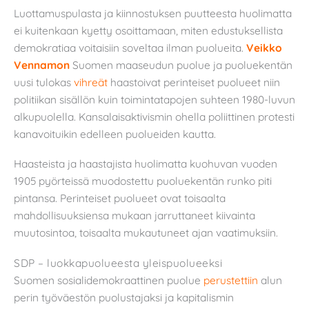
Luottamuspulasta ja kiinnostuksen puutteesta huolimatta
ei kuitenkaan kyetty osoittamaan, miten edustuksellista
demokratiaa voitaisiin soveltaa ilman puolueita.
Veikko
Vennamon
Suomen maaseudun puolue ja puoluekentän
uusi tulokas
vihreät
haastoivat perinteiset puolueet niin
politiikan sisällön kuin toimintatapojen suhteen 1980-luvun
alkupuolella. Kansalaisaktivismin ohella poliittinen protesti
kanavoituikin edelleen puolueiden kautta.
Haasteista ja haastajista huolimatta kuohuvan vuoden
1905 pyörteissä muodostettu puoluekentän runko piti
pintansa. Perinteiset puolueet ovat toisaalta
mahdollisuuksiensa mukaan jarruttaneet kiivainta
muutosintoa, toisaalta mukautuneet ajan vaatimuksiin.
SDP – luokkapuolueesta yleispuolueeksi
Suomen sosialidemokraattinen puolue
perustettiin
alun
perin työväestön puolustajaksi ja kapitalismin