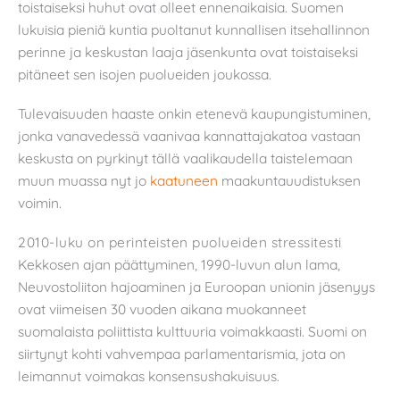
toistaiseksi huhut ovat olleet ennenaikaisia. Suomen
lukuisia pieniä kuntia puoltanut kunnallisen itsehallinnon
perinne ja keskustan laaja jäsenkunta ovat toistaiseksi
pitäneet sen isojen puolueiden joukossa.
Tulevaisuuden haaste onkin etenevä kaupungistuminen,
jonka vanavedessä vaanivaa kannattajakatoa vastaan
keskusta on pyrkinyt tällä vaalikaudella taistelemaan
muun muassa nyt jo
kaatuneen
maakuntauudistuksen
voimin.
2010-luku on perinteisten puolueiden stressitesti
Kekkosen ajan päättyminen, 1990-luvun alun lama,
Neuvostoliiton hajoaminen ja Euroopan unionin jäsenyys
ovat viimeisen 30 vuoden aikana muokanneet
suomalaista poliittista kulttuuria voimakkaasti. Suomi on
siirtynyt kohti vahvempaa parlamentarismia, jota on
leimannut voimakas konsensushakuisuus.