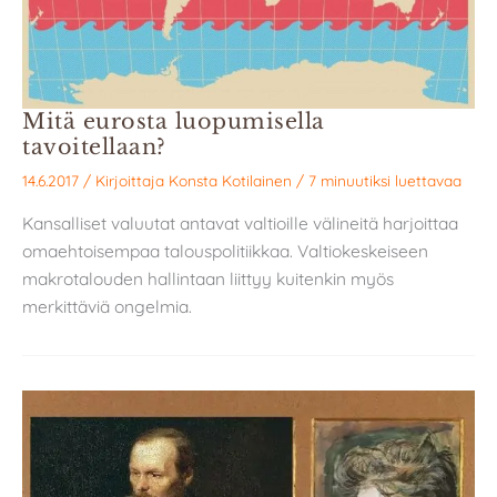
Mitä eurosta luopumisella
tavoitellaan?
14.6.2017
/ Kirjoittaja
Konsta Kotilainen
/
7 minuutiksi luettavaa
Kansalliset valuutat antavat valtioille välineitä harjoittaa
omaehtoisempaa talouspolitiikkaa. Valtiokeskeiseen
makrotalouden hallintaan liittyy kuitenkin myös
merkittäviä ongelmia.