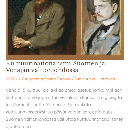
Kulttuurinationalismi Suomen ja
Venäjän valtionjohdossa
31.5.2017
/ Kirjoittaja
Sanna Turoma
/
3 minuutiksi luettavaa
Venäjällä kulttuuripolitiikkaa ohjaa asetus, jonka mukaan
kulttuurin tulee juurruttaa venäläisiin kansallista ylpeyttä
ja isänmaallisuutta. Sampo Terhon valinta
kulttuuriministeriksi tuo päivänvaloon sen, että myös
Suomen valtionjohdossa vaikuttaa kulttuurinationalistinen
ajattelutapa.