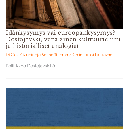
Idänkysymys vai euroopankysymys?
Dostojevski, venäläinen kulttuurieliitti
ja historialliset analogiat
1.4.2014
/ Kirjoittaja
Sanna Turoma
/
9 minuutiksi luettavaa
Politiikkaa Dostojevskillä.