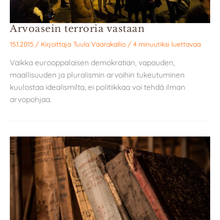
Arvoasein terroria vastaan
15.1.2015
/ Kirjoittaja
Tuula Vaarakallio
/
4 minuutiksi luettavaa
Vaikka eurooppalaisen demokratian, vapauden,
maallisuuden ja pluralismin arvoihin tukeutuminen
kuulostaa idealismilta, ei politiikkaa voi tehdä ilman
arvopohjaa.