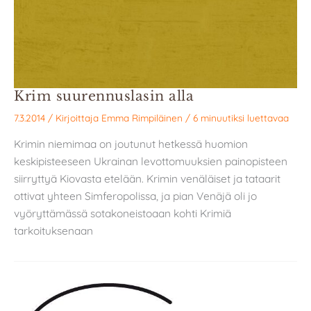
Krim suurennuslasin alla
7.3.2014
/ Kirjoittaja
Emma Rimpiläinen
/
6 minuutiksi luettavaa
Krimin niemimaa on joutunut hetkessä huomion
keskipisteeseen Ukrainan levottomuuksien painopisteen
siirryttyä Kiovasta etelään. Krimin venäläiset ja tataarit
ottivat yhteen Simferopolissa, ja pian Venäjä oli jo
vyöryttämässä sotakoneistoaan kohti Krimiä
tarkoituksenaan