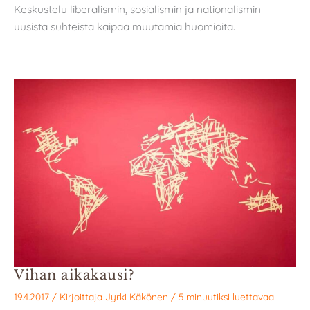
Keskustelu liberalismin, sosialismin ja nationalismin
uusista suhteista kaipaa muutamia huomioita.
Vihan aikakausi?
19.4.2017
/ Kirjoittaja
Jyrki Käkönen
/
5 minuutiksi luettavaa