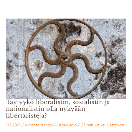
Täytyykö liberalistin, sosialistin ja
nationalistin olla nykyään
libertaristeja?
11.5.2017
/ Kirjoittaja
Markku Koivusalo
/
23 minuutiksi luettavaa