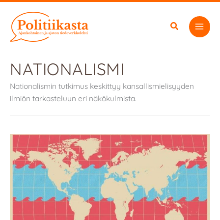
Siirry
sisältöön
NATIONALISMI
Nationalismin tutkimus keskittyy kansallismielisyyden
ilmiön tarkasteluun eri näkökulmista.