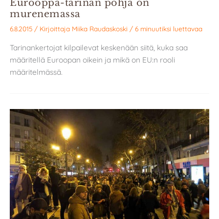
Eurooppa-tarinan pohja on
murenemassa
6.8.2015
/ Kirjoittaja
Miika Raudaskoski
/
6 minuutiksi luettavaa
Tarinankertojat kilpailevat keskenään siitä, kuka saa
määritellä Euroopan oikein ja mikä on EU:n rooli
määritelmässä.