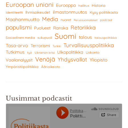
Euroopan unioni
Eurooppa
Historia
hallitus
ilmastonmuutos
Ihmisoikeudet
Kysy politiikasta
Identiteetti
Media
Maahanmuutto
nuoret
podcast
Perussuomalaiset
populismi
Retoriikka
Ranska
Puolueet
Suomi
talous
Sosiaalinen media
sukupuoli
talouspolitiikka
Turvallisuuspolitiikka
Tasa-arvo
Terrorismi
Turkki
Tutkimus
Ulkopolitiikka
Uskonto
työ
Ukrainan kriisi
Venäjä
Yhdysvallat
Yliopisto
Vaalianalyysit
Ympäristöpolitiikka
Äärioikeisto
Uusimmat podcastit