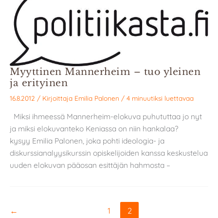
Myyttinen Mannerheim – tuo yleinen
ja erityinen
16.8.2012
/ Kirjoittaja
Emilia Palonen
/
4 minuutiksi luettavaa
Miksi ihmeessä Mannerheim-elokuva puhututtaa jo nyt
ja miksi elokuvanteko Keniassa on niin hankalaa?
kysyy Emilia Palonen, joka pohti ideologia- ja
diskurssianalyysikurssin opiskelijoiden kanssa keskustelua
uuden elokuvan pääosan esittäjän hahmosta –
←
1
2