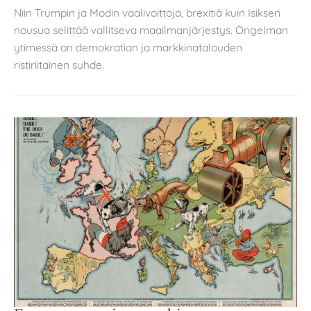
Niin Trumpin ja Modin vaalivoittoja, brexitiä kuin Isiksen
nousua selittää vallitseva maailmanjärjestys. Ongelman
ytimessä on demokratian ja markkinatalouden
ristiriitainen suhde.