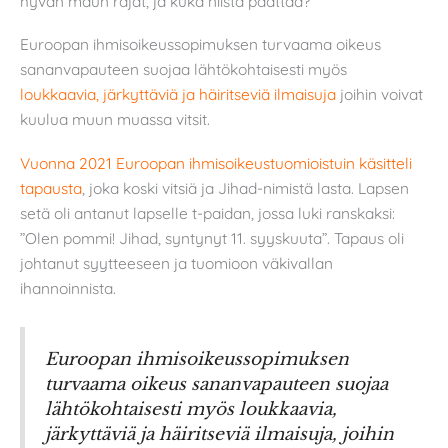
hyvän maun rajat, ja kuka niistä päättää?
Euroopan ihmisoikeussopimuksen turvaama oikeus
sananvapauteen suojaa lähtökohtaisesti myös
loukkaavia, järkyttäviä ja häiritseviä ilmaisuja
joihin voivat
kuulua muun muassa vitsit.
Vuonna 2021 Euroopan ihmisoikeustuomioistuin käsitteli
tapausta
, joka koski vitsiä ja Jihad-nimistä lasta. Lapsen
setä oli antanut lapselle t-paidan, jossa luki ranskaksi:
”Olen pommi! Jihad, syntynyt 11. syyskuuta”. Tapaus oli
johtanut syytteeseen ja tuomioon väkivallan
ihannoinnista.
Euroopan ihmisoikeussopimuksen
turvaama oikeus sananvapauteen suojaa
lähtökohtaisesti myös loukkaavia,
järkyttäviä ja häiritseviä ilmaisuja, joihin