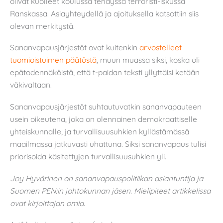
olivat kuolleet koulussa tehdyssä terroristi-iskussa
Ranskassa. Asiayhteydellä ja ajoituksella katsottiin siis
olevan merkitystä.
Sananvapausjärjestöt ovat kuitenkin
arvostelleet
tuomioistuimen päätöstä
, muun muassa siksi, koska oli
epätodennäköistä, että t-paidan teksti yllyttäisi ketään
väkivaltaan.
Sananvapausjärjestöt suhtautuvatkin sananvapauteen
usein oikeutena, joka on olennainen demokraattiselle
yhteiskunnalle, ja turvallisuusuhkien kyllästämässä
maailmassa jatkuvasti uhattuna. Siksi sananvapaus tulisi
priorisoida käsitettyjen turvallisuusuhkien yli.
Joy Hyvärinen on sananvapauspolitiikan asiantuntija ja
Suomen PEN:in johtokunnan jäsen. Mielipiteet artikkelissa
ovat kirjoittajan omia.