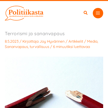
Siirry
sisältöön
Terrorismi ja sananvapaus
8.5.2023
/ Kirjoittaja
Joy Hyvärinen
/
Artikkelit
/
Media
,
Sananvapaus
,
turvallisuus
/
6 minuutiksi luettavaa