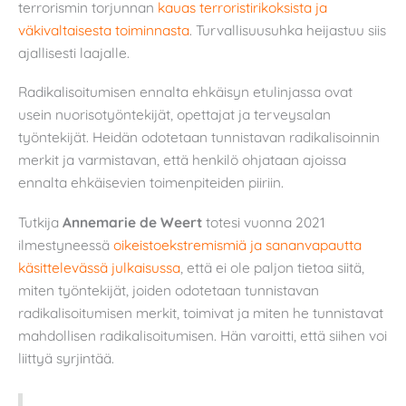
terrorismin torjunnan
kauas terroristirikoksista ja
väkivaltaisesta toiminnasta
. Turvallisuusuhka heijastuu siis
ajallisesti laajalle.
Radikalisoitumisen ennalta ehkäisyn etulinjassa ovat
usein nuorisotyöntekijät, opettajat ja terveysalan
työntekijät. Heidän odotetaan tunnistavan radikalisoinnin
merkit ja varmistavan, että henkilö ohjataan ajoissa
ennalta ehkäisevien toimenpiteiden piiriin.
Tutkija
Annemarie de Weert
totesi vuonna 2021
ilmestyneessä
oikeistoekstremismiä ja sananvapautta
käsittelevässä julkaisussa
, että ei ole paljon tietoa siitä,
miten työntekijät, joiden odotetaan tunnistavan
radikalisoitumisen merkit, toimivat ja miten he tunnistavat
mahdollisen radikalisoitumisen. Hän varoitti, että siihen voi
liittyä syrjintää.