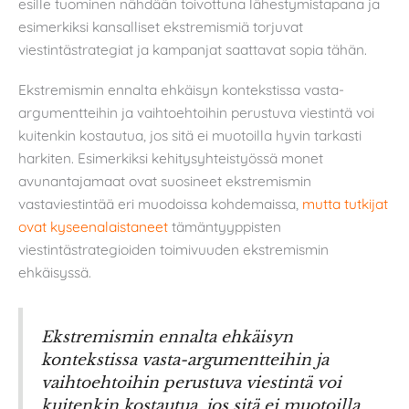
esille tuominen nähdään toivottuna lähestymistapana ja
esimerkiksi kansalliset ekstremismiä torjuvat
viestintästrategiat ja kampanjat saattavat sopia tähän.
Ekstremismin ennalta ehkäisyn kontekstissa vasta-
argumentteihin ja vaihtoehtoihin perustuva viestintä voi
kuitenkin kostautua, jos sitä ei muotoilla hyvin tarkasti
harkiten. Esimerkiksi kehitysyhteistyössä monet
avunantajamaat ovat suosineet ekstremismin
vastaviestintää eri muodoissa kohdemaissa,
mutta tutkijat
ovat kyseenalaistaneet
tämäntyyppisten
viestintästrategioiden toimivuuden ekstremismin
ehkäisyssä.
Ekstremismin ennalta ehkäisyn
kontekstissa vasta-argumentteihin ja
vaihtoehtoihin perustuva viestintä voi
kuitenkin kostautua, jos sitä ei muotoilla