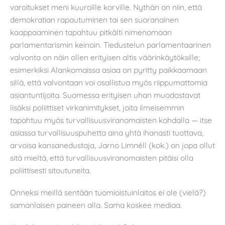
varoitukset meni kuuroille korville. Nythän on niin, että
demokratian rapautuminen tai sen suoranainen
kaappaaminen tapahtuu pitkälti nimenomaan
parlamentarismin keinoin. Tiedustelun parlamentaarinen
valvonta on näin ollen erityisen altis väärinkäytöksille;
esimerkiksi Alankomaissa asiaa on pyritty paikkaamaan
sillä, että valvontaan voi osallistua myös riippumattomia
asiantuntijoita. Suomessa erityisen uhan muodostavat
lisäksi poliittiset virkanimitykset, joita ilmeisemmin
tapahtuu myös turvallisuusviranomaisten kohdalla — itse
asiassa turvallisuuspuhetta aina yhtä ihanasti tuottava,
arvoisa kansanedustaja, Jarno Limnéll (kok.) on jopa ollut
sitä mieltä, että turvallisuusviranomaisten pitäisi olla
poliittisesti sitoutuneita.
Onneksi meillä sentään tuomioistuinlaitos ei ole (vielä?)
samanlaisen paineen alla. Sama koskee mediaa.