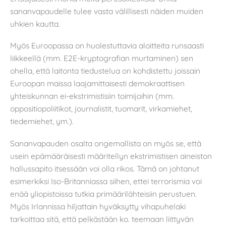
sananvapaudelle tulee vasta välillisesti näiden muiden
uhkien kautta.
Myös Euroopassa on huolestuttavia aloitteita runsaasti
liikkeellä (mm. E2E-kryptografian murtaminen) sen
ohella, että laitonta tiedustelua on kohdistettu joissain
Euroopan maissa laajamittaisesti demokraattisen
yhteiskunnan ei-ekstrimistisiin toimijoihin (mm.
oppositiopoliitikot, journalistit, tuomarit, virkamiehet,
tiedemiehet, ym.).
Sananvapauden osalta ongemallista on myös se, että
usein epämääräisesti määritellyn ekstrimistisen aineiston
hallussapito itsessään voi olla rikos. Tämä on johtanut
esimerkiksi Iso-Britanniassa siihen, ettei terrorismia voi
enää yliopistoissa tutkia primäärilähteisiin perustuen.
Myös Irlannissa hiljattain hyväksytty vihapuhelaki
tarkoittaa sitä, että pelkästään ko. teemaan liittyvän