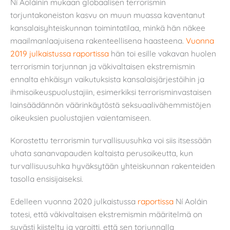
Ní Aoláinin mukaan globaalisen terrorismin
torjuntakoneiston kasvu on muun muassa kaventanut
kansalaisyhteiskunnan toimintatilaa, minkä hän näkee
maailmanlaajuisena rakenteellisena haasteena.
Vuonna
2019 julkaistussa raportissa
hän toi esille vakavan huolen
terrorismin torjunnan ja väkivaltaisen ekstremismin
ennalta ehkäisyn vaikutuksista kansalaisjärjestöihin ja
ihmisoikeuspuolustajiin, esimerkiksi terrorisminvastaisen
lainsäädännön väärinkäytöstä seksuaalivähemmistöjen
oikeuksien puolustajien vaientamiseen.
Korostettu terrorismin turvallisuusuhka voi siis itsessään
uhata sananvapauden kaltaista perusoikeutta, kun
turvallisuusuhka hyväksytään yhteiskunnan rakenteiden
tasolla ensisijaiseksi.
Edelleen vuonna 2020 julkaistussa
raportissa
Ní Aoláin
totesi, että väkivaltaisen ekstremismin määritelmä on
syvästi kiistelty ja varoitti, että sen torjunnalla