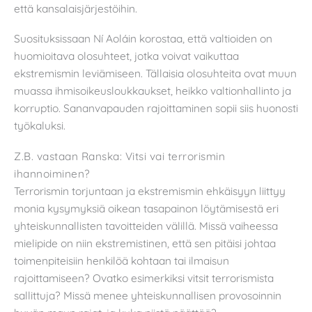
että kansalaisjärjestöihin.
Suosituksissaan Ní Aoláin korostaa, että valtioiden on
huomioitava olosuhteet, jotka voivat vaikuttaa
ekstremismin leviämiseen. Tällaisia olosuhteita ovat muun
muassa ihmisoikeusloukkaukset, heikko valtionhallinto ja
korruptio. Sananvapauden rajoittaminen sopii siis huonosti
työkaluksi.
Z.B. vastaan Ranska: Vitsi vai terrorismin
ihannoiminen?
Terrorismin torjuntaan ja ekstremismin ehkäisyyn liittyy
monia kysymyksiä oikean tasapainon löytämisestä eri
yhteiskunnallisten tavoitteiden välillä. Missä vaiheessa
mielipide on niin ekstremistinen, että sen pitäisi johtaa
toimenpiteisiin henkilöä kohtaan tai ilmaisun
rajoittamiseen? Ovatko esimerkiksi vitsit terrorismista
sallittuja? Missä menee yhteiskunnallisen provosoinnin