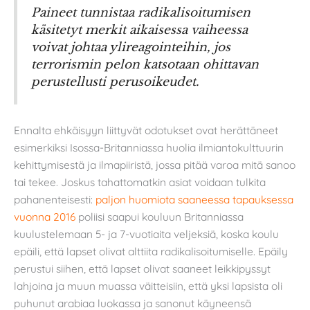
Paineet tunnistaa radikalisoitumisen
käsitetyt merkit aikaisessa vaiheessa
voivat johtaa ylireagointeihin, jos
terrorismin pelon katsotaan ohittavan
perustellusti perusoikeudet.
Ennalta ehkäisyyn liittyvät odotukset ovat herättäneet
esimerkiksi Isossa-Britanniassa huolia ilmiantokulttuurin
kehittymisestä ja ilmapiiristä, jossa pitää varoa mitä sanoo
tai tekee. Joskus tahattomatkin asiat voidaan tulkita
pahanenteisesti:
paljon huomiota saaneessa tapauksessa
vuonna 2016
poliisi saapui kouluun Britanniassa
kuulustelemaan 5- ja 7-vuotiaita veljeksiä, koska koulu
epäili, että lapset olivat alttiita radikalisoitumiselle. Epäily
perustui siihen, että lapset olivat saaneet leikkipyssyt
lahjoina ja muun muassa väitteisiin, että yksi lapsista oli
puhunut arabiaa luokassa ja sanonut käyneensä