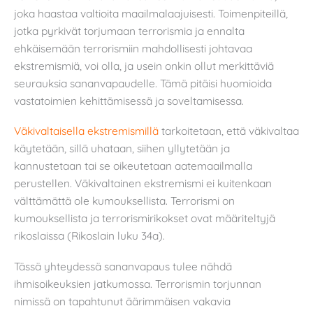
joka haastaa valtioita maailmalaajuisesti. Toimenpiteillä,
jotka pyrkivät torjumaan terrorismia ja ennalta
ehkäisemään terrorismiin mahdollisesti johtavaa
ekstremismiä, voi olla, ja usein onkin ollut merkittäviä
seurauksia sananvapaudelle. Tämä pitäisi huomioida
vastatoimien kehittämisessä ja soveltamisessa.
Väkivaltaisella ekstremismillä
tarkoitetaan, että väkivaltaa
käytetään, sillä uhataan, siihen yllytetään ja
kannustetaan tai se oikeutetaan aatemaailmalla
perustellen. Väkivaltainen ekstremismi ei kuitenkaan
välttämättä ole kumouksellista. Terrorismi on
kumouksellista ja terrorismirikokset ovat määriteltyjä
rikoslaissa (Rikoslain luku 34a).
Tässä yhteydessä sananvapaus tulee nähdä
ihmisoikeuksien jatkumossa. Terrorismin torjunnan
nimissä on tapahtunut äärimmäisen vakavia