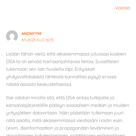
Vastaa
ANONYYMI
8.5.2023 KLO 16:15
Lisään tähän vielä, että aikaisemmassa jutussasi koskien
DSA:ta oli selvää harhaanjohtavaa tietoa. Suosittelen
lukemaan sen lain huolella läpi. Erityisesti
yhdysvaltalaisista lähteistä kannattaa pysyä erossa
näistä asioista keskusteltaessa.
Itse odotan innolla sitä, että DSA antaa tutkijoille ja
kansalaisjärjestöille pääsyn sosiaalisen median ja muiden
yritysjättien datavirtaan. Näin päästään tutkimaan juuri
niitä asioita, mitä aikaisemmassa viestissäni nostin esiin
(esim. disinformaation ja propagandan leviäminen ja
algoritminen kohdentaminen, poliitikkojen epäasiallinen