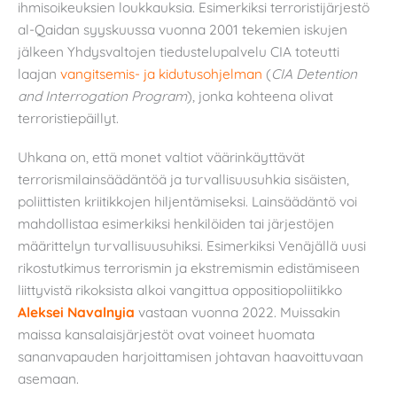
ihmisoikeuksien loukkauksia. Esimerkiksi terroristijärjestö
al-Qaidan syyskuussa vuonna 2001 tekemien iskujen
jälkeen Yhdysvaltojen tiedustelupalvelu CIA toteutti
laajan
vangitsemis- ja kidutusohjelman
(
CIA Detention
and Interrogation Program
), jonka kohteena olivat
terroristiepäillyt.
Uhkana on, että monet valtiot väärinkäyttävät
terrorismilainsäädäntöä ja turvallisuusuhkia sisäisten,
poliittisten kriitikkojen hiljentämiseksi. Lainsäädäntö voi
mahdollistaa esimerkiksi henkilöiden tai järjestöjen
määrittelyn turvallisuusuhiksi. Esimerkiksi Venäjällä uusi
rikostutkimus terrorismin ja ekstremismin edistämiseen
liittyvistä rikoksista alkoi vangittua oppositiopoliitikko
Aleksei Navalnyia
vastaan vuonna 2022. Muissakin
maissa kansalaisjärjestöt ovat voineet huomata
sananvapauden harjoittamisen johtavan haavoittuvaan
asemaan.