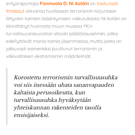
eritysraportoija
Fionnuala D. Ní Aoláin
on
toistuvasti
ilmaissut
olevansa huolissaan terrorismin torjuntaan
liittyvien toimien lisääntymisen vaikutuksista. Ní Aoláin on
kiinnittänyt huomiota muun muassa YK:n
turvallisuusneuvoston sitoviin päätöslauselmiin, jotka
edellyttävät monia toimia jäsenmaissa, mutta joista on
jatkuvasti esimerkiksi puuttunut terrorismin ja
väkivaltaisen ekstremismin määritelmät.
Korostettu terrorismin turvallisuusuhka
voi siis itsessään uhata sananvapauden
kaltaista perusoikeutta, kun
turvallisuusuhka hyväksytään
yhteiskunnan rakenteiden tasolla
ensisijaiseksi.