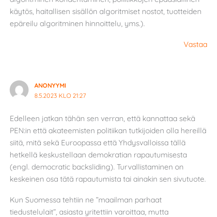
käytös, haitallisen sisällön algoritmiset nostot, tuotteiden
epäreilu algoritminen hinnoittelu, yms.).
Vastaa
ANONYYMI
8.5.2023 KLO 21:27
Edelleen jatkan tähän sen verran, että kannattaa sekä
PEN:in että akateemisten politiikan tutkijoiden olla hereillä
siitä, mitä sekä Euroopassa että Yhdysvalloissa tällä
hetkellä keskustellaan demokratian rapautumisesta
(engl. democratic backsliding). Turvallistaminen on
keskeinen osa tätä rapautumista tai ainakin sen sivutuote.
Kun Suomessa tehtiin ne ”maailman parhaat
tiedustelulait”, asiasta yritettiin varoittaa, mutta