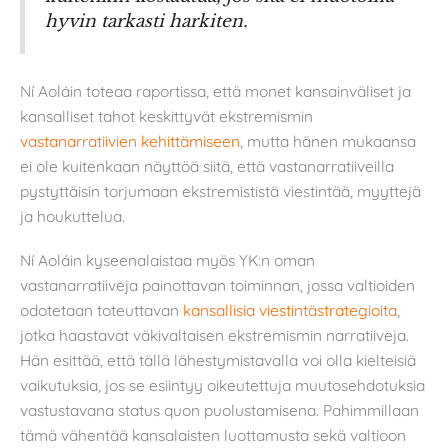
hyvin tarkasti harkiten.
Ní Aoláin toteaa raportissa, että monet kansainväliset ja
kansalliset tahot keskittyvät ekstremismin
vastanarratiivien kehittämiseen
, mutta hänen mukaansa
ei ole kuitenkaan näyttöä siitä, että vastanarratiiveilla
pystyttäisin torjumaan ekstremististä viestintää, myyttejä
ja houkuttelua.
Ní Aoláin kyseenalaistaa myös YK:n oman
vastanarratiiveja painottavan toiminnan, jossa valtioiden
odotetaan toteuttavan
kansallisia viestintästrategioita
,
jotka haastavat väkivaltaisen ekstremismin narratiiveja.
Hän esittää, että tällä lähestymistavalla voi olla kielteisiä
vaikutuksia, jos se esiintyy oikeutettuja muutosehdotuksia
vastustavana status quon puolustamisena. Pahimmillaan
tämä vähentää kansalaisten luottamusta sekä valtioon