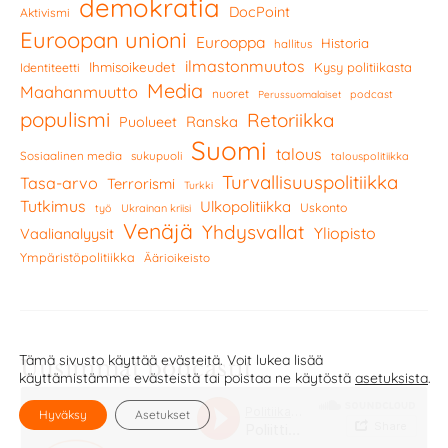
demokratia
DocPoint
Aktivismi
Euroopan unioni
Eurooppa
Historia
hallitus
ilmastonmuutos
Ihmisoikeudet
Kysy politiikasta
Identiteetti
Media
Maahanmuutto
nuoret
podcast
Perussuomalaiset
populismi
Retoriikka
Ranska
Puolueet
Suomi
talous
Sosiaalinen media
sukupuoli
talouspolitiikka
Turvallisuuspolitiikka
Tasa-arvo
Terrorismi
Turkki
Tutkimus
Ulkopolitiikka
Uskonto
työ
Ukrainan kriisi
Venäjä
Yhdysvallat
Yliopisto
Vaalianalyysit
Ympäristöpolitiikka
Äärioikeisto
Tämä sivusto käyttää evästeitä. Voit lukea lisää
Uusimmat podcastit
käyttämistämme evästeistä tai poistaa ne käytöstä
asetuksista
.
Hyväksy
Asetukset