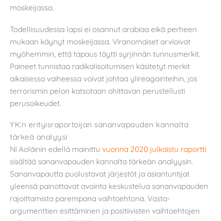
moskeijassa.
Todellisuudessa lapsi ei osannut arabiaa eikä perheen
mukaan käynyt moskeijassa. Viranomaiset arvioivat
myöhemmin, että tapaus täytti syrjinnän tunnusmerkit.
Paineet tunnistaa radikalisoitumisen käsitetyt merkit
aikaisessa vaiheessa voivat johtaa ylireagointeihin, jos
terrorismin pelon katsotaan ohittavan perustellusti
perusoikeudet.
YK:n erityisraportoijan sananvapauden kannalta
tärkeä analyysi
Ní Aoláinin edellä mainittu
vuonna 2020 julkaistu raportti
sisältää sananvapauden kannalta tärkeän analyysin.
Sananvapautta puolustavat järjestöt ja asiantuntijat
yleensä painottavat avointa keskustelua sananvapauden
rajoittamista parempana vaihtoehtona. Vasta-
argumenttien esittäminen ja positiivisten vaihtoehtojen