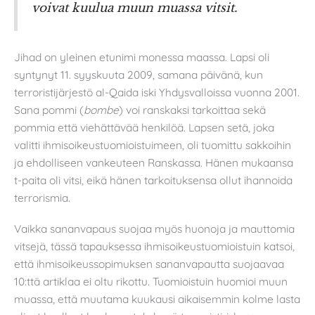
voivat kuulua muun muassa vitsit.
Jihad on yleinen etunimi monessa maassa. Lapsi oli
syntynyt 11. syyskuuta 2009, samana päivänä, kun
terroristijärjestö al-Qaida iski Yhdysvalloissa vuonna 2001.
Sana pommi (
bombe
) voi ranskaksi tarkoittaa sekä
pommia että viehättävää henkilöä. Lapsen setä, joka
valitti ihmisoikeustuomioistuimeen, oli tuomittu sakkoihin
ja ehdolliseen vankeuteen Ranskassa. Hänen mukaansa
t-paita oli vitsi, eikä hänen tarkoituksensa ollut ihannoida
terrorismia.
Vaikka sananvapaus suojaa myös huonoja ja mauttomia
vitsejä, tässä tapauksessa ihmisoikeustuomioistuin katsoi,
että ihmisoikeussopimuksen sananvapautta suojaavaa
10:ttä artiklaa ei oltu rikottu. Tuomioistuin huomioi muun
muassa, että muutama kuukausi aikaisemmin kolme lasta