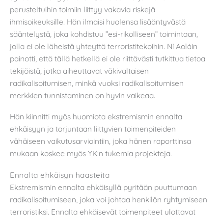
perusteltuihin toimiin liittyy vakavia riskejä
ihmisoikeuksille. Hän ilmaisi huolensa lisääntyvästä
sääntelystä, joka kohdistuu ”esi-rikolliseen” toimintaan,
jolla ei ole läheistä yhteyttä terroristitekoihin. Ní Aoláin
painotti, että tällä hetkellä ei ole riittävästi tutkittua tietoa
tekijöistä, jotka aiheuttavat väkivaltaisen
radikalisoitumisen, minkä vuoksi radikalisoitumisen
merkkien tunnistaminen on hyvin vaikeaa.
Hän kiinnitti myös huomiota ekstremismin ennalta
ehkäisyyn ja torjuntaan liittyvien toimenpiteiden
vähäiseen vaikutusarviointiin, joka hänen raporttinsa
mukaan koskee myös YK:n tukemia projekteja.
Ennalta ehkäisyn haasteita
Ekstremismin ennalta ehkäisyllä pyritään puuttumaan
radikalisoitumiseen, joka voi johtaa henkilön ryhtymiseen
terroristiksi. Ennalta ehkäisevät toimenpiteet ulottavat