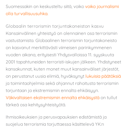
Suomessakin on keskusteltu siitä, voiko
voiko journalismi
olla turvallisuusuhka.
Globaalin terrorismin torjuntakoneiston kasvu
Kansainvälinen yhteistyö on olennainen osa terrorismin
vastustamista. Globaalinen terrorismin torjuntakoneisto
on kasvanut merkittävästi viimeisen parinkymmenen
vuoden aikana, erityisesti Yhdysvalloissa 11. syyskuuta
2001 tapahtuneiden terroristi-iskujen jälkeen. Yhdistyneet
kansakunnat, kuten monet muut kansainväliset järjestöt,
on perustanut uusia elimiä, hyväksynyt
lukuisia päätöksiä
ja toimintaohjelmia sekä ohjannut rahoitusta terrorismin
torjuntaan ja ekstremismin ennalta ehkäisyyn.
Väkivaltaisen ekstremismin ennalta ehkäisystä
on tullut
tärkeä osa kehitysyhteistyötä.
Ihmisoikeuksien ja perusvapauksien edistämistä ja
suojelua terrorismia torjuttaessa käsittelevä YK:n