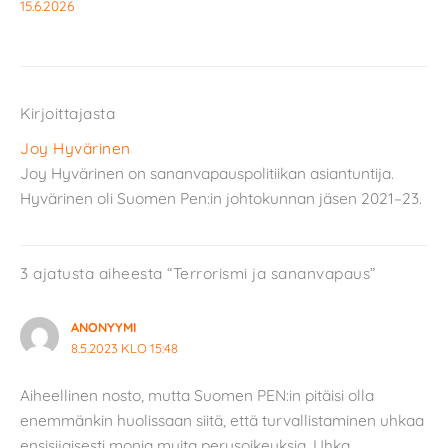
15.6.2026
Kirjoittajasta
Joy Hyvärinen
Joy Hyvärinen on sananvapauspolitiikan asiantuntija.
Hyvärinen oli Suomen Pen:in johtokunnan jäsen 2021–23.
3 ajatusta aiheesta “Terrorismi ja sananvapaus”
ANONYYMI
8.5.2023 KLO 15:48
Aiheellinen nosto, mutta Suomen PEN:in pitäisi olla
enemmänkin huolissaan siitä, että turvallistaminen uhkaa
ensisijaisesti monia muita perusoikeuksia. Uhka