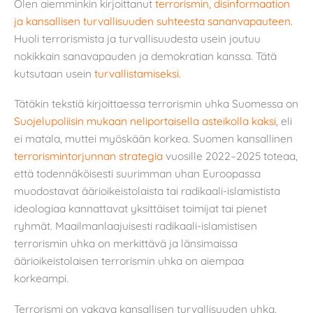
Olen aiemminkin kirjoittanut
terrorismin, disinformaation
ja kansallisen turvallisuuden suhteesta sananvapauteen
.
Huoli terrorismista ja turvallisuudesta usein joutuu
nokikkain sanavapauden ja demokratian kanssa. Tätä
kutsutaan usein
turvallistamiseksi
.
Tätäkin tekstiä kirjoittaessa terrorismin uhka Suomessa on
Suojelupoliisin mukaan neliportaisella asteikolla kaksi
, eli
ei matala, muttei myöskään korkea. Suomen kansallinen
terrorismintorjunnan strategia
vuosille 2022–2025 toteaa,
että todennäköisesti suurimman uhan Euroopassa
muodostavat äärioikeistolaista tai radikaali-islamistista
ideologiaa kannattavat yksittäiset toimijat tai pienet
ryhmät. Maailmanlaajuisesti radikaali-islamistisen
terrorismin uhka on merkittävä ja länsimaissa
äärioikeistolaisen terrorismin uhka on aiempaa
korkeampi.
Terrorismi on vakava kansallisen turvallisuuden uhka,