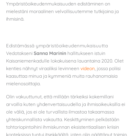
Ympäristöoikeudenmukaisuuden edistäminen on
mielestäni moraalinen velvollisuutemme tutkijoina ja
ihmisinä.
Edistämässä ympäristöoikeudenmukaisuutta
Vedotakseni
Sanna Marinin
hallitukseen istuin
Kaisaniemenkadulle lokakuisena lauantaina 2020. Olet
kenties nähnyt viraaliksi levinneen
videon
, jossa poliisi
kaasuttaa minua ja kymmeniä muita rauhanomaisia
mielenosoittajia.
Olin vakuuttunut, että millään tärkeiksi kokemillani
arvoilla kuten yhdenvertaisuudella ja ihmisoikeuksilla ei
ole väliä, jos ei ole turvallista ilmastoa takaamassa
yhteiskunnallista vakautta. Keskittyminen pelkästään
tohtoriopintoihini ihmiskunnan eksistentiaalisen kriisin
konteksissa tuntui itsekkäältä, joten olin päättänyt toimia.