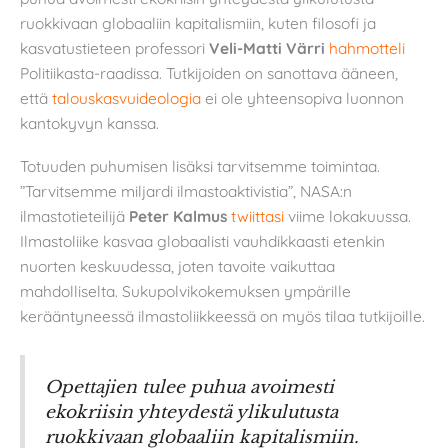
ruokkivaan globaaliin kapitalismiin, kuten filosofi ja
kasvatustieteen professori
Veli-Matti Värri
hahmotteli
Politiikasta-raadissa. Tutkijoiden on sanottava ääneen,
että
talouskasvuideologia
ei ole yhteensopiva luonnon
kantokyvyn kanssa.
Totuuden puhumisen lisäksi tarvitsemme toimintaa.
”Tarvitsemme miljardi ilmastoaktivistia”, NASA:n
ilmastotieteilijä
Peter Kalmus
twiittasi
viime lokakuussa.
Ilmastoliike kasvaa globaalisti vauhdikkaasti etenkin
nuorten keskuudessa, joten tavoite vaikuttaa
mahdolliselta. Sukupolvikokemuksen ympärille
kerääntyneessä ilmastoliikkeessä on myös tilaa tutkijoille.
Opettajien tulee puhua avoimesti
ekokriisin yhteydestä ylikulutusta
ruokkivaan globaaliin kapitalismiin.