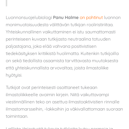
Luonnonsuojelubiologi
Panu Halme
on pohtinut
luonnon
monimuotoisuudesta välittävän tutkijan rooliristiriitaa.
Yhteiskunnallinen vaikuttaminen ei istu saumattomasti
perinteiseen kuvaan tutkijasta neutraalina totuuden
paljastajana, joka elää vahvana positivistisen
tiedekäsityksen kritiikistä huolimatta. Kuitenkin tutkijoilla
on sekä tiedollista osaamista tarvittavasta muutoksesta
että yhteiskunnallista arvovaltaa, joista ilmastoliike
hyötyisi.
Tutkijat ovat perinteisesti osoittaneet tukeaan
ilmastoliikkeelle avoimin kirjein. Niitä vaikuttavampi
viestinnällinen teko on asettua ilmastoaktivistien rinnalle
ilmastomarsseihin, -lakkoihin ja väkivallattomaan suoraan
toimintaan.
Laillista järjestystä tukevia tutkijoita kutsu normeja ja