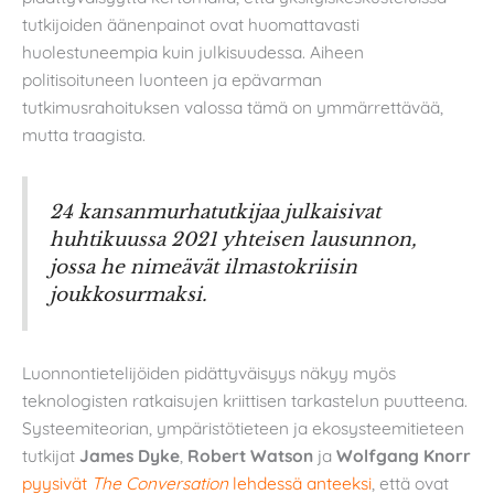
tutkijoiden äänenpainot ovat huomattavasti
huolestuneempia kuin julkisuudessa. Aiheen
politisoituneen luonteen ja epävarman
tutkimusrahoituksen valossa tämä on ymmärrettävää,
mutta traagista.
24 kansanmurhatutkijaa julkaisivat
huhtikuussa 2021 yhteisen lausunnon,
jossa he nimeävät ilmastokriisin
joukkosurmaksi.
Luonnontietelijöiden pidättyväisyys näkyy myös
teknologisten ratkaisujen kriittisen tarkastelun puutteena.
Systeemiteorian, ympäristötieteen ja ekosysteemitieteen
tutkijat
James Dyke
,
Robert Watson
ja
Wolfgang Knorr
pyysivät
The Conversation
lehdessä anteeksi
, että ovat