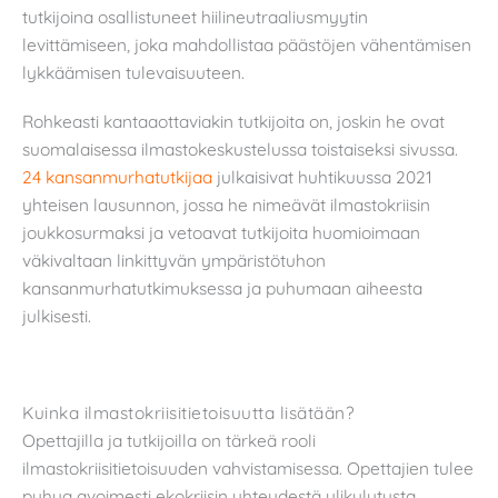
tutkijoina osallistuneet hiilineutraaliusmyytin
levittämiseen, joka mahdollistaa päästöjen vähentämisen
lykkäämisen tulevaisuuteen.
Rohkeasti kantaaottaviakin tutkijoita on, joskin he ovat
suomalaisessa ilmastokeskustelussa toistaiseksi sivussa.
24 kansanmurhatutkijaa
julkaisivat huhtikuussa 2021
yhteisen lausunnon, jossa he nimeävät ilmastokriisin
joukkosurmaksi ja vetoavat tutkijoita huomioimaan
väkivaltaan linkittyvän ympäristötuhon
kansanmurhatutkimuksessa ja puhumaan aiheesta
julkisesti.
Kuinka ilmastokriisitietoisuutta lisätään?
Opettajilla ja tutkijoilla on tärkeä rooli
ilmastokriisitietoisuuden vahvistamisessa. Opettajien tulee
puhua avoimesti ekokriisin yhteydestä ylikulutusta