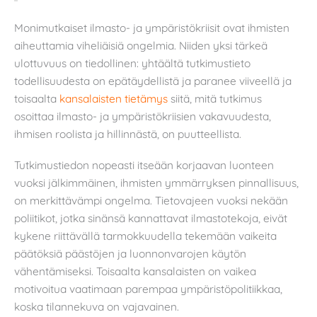
Monimutkaiset ilmasto- ja ympäristökriisit ovat ihmisten
aiheuttamia viheliäisiä ongelmia. Niiden yksi tärkeä
ulottuvuus on tiedollinen: yhtäältä tutkimustieto
todellisuudesta on epätäydellistä ja paranee viiveellä ja
toisaalta
kansalaisten tietämys
siitä, mitä tutkimus
osoittaa ilmasto- ja ympäristökriisien vakavuudesta,
ihmisen roolista ja hillinnästä, on puutteellista.
Tutkimustiedon nopeasti itseään korjaavan luonteen
vuoksi jälkimmäinen, ihmisten ymmärryksen pinnallisuus,
on merkittävämpi ongelma. Tietovajeen vuoksi nekään
poliitikot, jotka sinänsä kannattavat ilmastotekoja, eivät
kykene riittävällä tarmokkuudella tekemään vaikeita
päätöksiä päästöjen ja luonnonvarojen käytön
vähentämiseksi. Toisaalta kansalaisten on vaikea
motivoitua vaatimaan parempaa ympäristöpolitiikkaa,
koska tilannekuva on vajavainen.