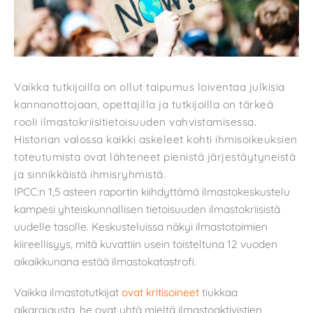
Vaikka tutkijoilla on ollut taipumus loiventaa julkisia
kannanottojaan, opettajilla ja tutkijoilla on tärkeä
rooli ilmastokriisitietoisuuden vahvistamisessa.
Historian valossa kaikki askeleet kohti ihmisoikeuksien
toteutumista ovat lähteneet pienistä järjestäytyneistä
ja sinnikkäistä ihmisryhmistä.
IPCC:n 1,5 asteen raportin kiihdyttämä ilmastokeskustelu
kampesi yhteiskunnallisen tietoisuuden ilmastokriisistä
uudelle tasolle. Keskusteluissa näkyi ilmastotoimien
kiireellisyys, mitä kuvattiin usein toisteltuna 12 vuoden
aikaikkunana estää ilmastokatastrofi.
Vaikka ilmastotutkijat
ovat kritisoineet
tiukkaa
aikarajausta, he ovat yhtä mieltä ilmastoaktivistien