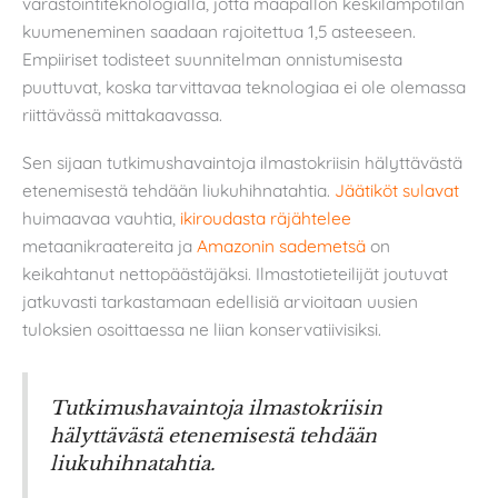
varastointiteknologialla, jotta maapallon keskilämpötilan
kuumeneminen saadaan rajoitettua 1,5 asteeseen.
Empiiriset todisteet suunnitelman onnistumisesta
puuttuvat, koska tarvittavaa teknologiaa ei ole olemassa
riittävässä mittakaavassa.
Sen sijaan tutkimushavaintoja ilmastokriisin hälyttävästä
etenemisestä tehdään liukuhihnatahtia.
Jäätiköt sulavat
huimaavaa vauhtia,
ikiroudasta räjähtelee
metaanikraatereita ja
Amazonin sademetsä
on
keikahtanut nettopäästäjäksi. Ilmastotieteilijät joutuvat
jatkuvasti tarkastamaan edellisiä arvioitaan uusien
tuloksien osoittaessa ne liian konservatiivisiksi.
Tutkimushavaintoja ilmastokriisin
hälyttävästä etenemisestä tehdään
liukuhihnatahtia.