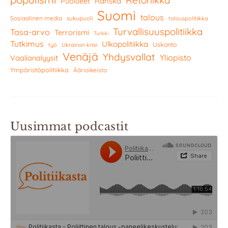
Ranska
Puolueet
Suomi
talous
Sosiaalinen media
sukupuoli
talouspolitiikka
Turvallisuuspolitiikka
Tasa-arvo
Terrorismi
Turkki
Tutkimus
Ulkopolitiikka
Uskonto
työ
Ukrainan kriisi
Venäjä
Yhdysvallat
Yliopisto
Vaalianalyysit
Ympäristöpolitiikka
Äärioikeisto
Uusimmat podcastit