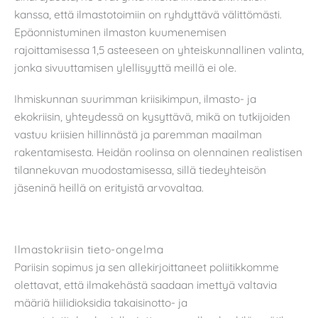
kanssa, että ilmastotoimiin on ryhdyttävä välittömästi.
Epäonnistuminen ilmaston kuumenemisen
rajoittamisessa 1,5 asteeseen on yhteiskunnallinen valinta,
jonka sivuuttamisen ylellisyyttä meillä ei ole.
Ihmiskunnan suurimman kriisikimpun, ilmasto- ja
ekokriisin, yhteydessä on kysyttävä, mikä on tutkijoiden
vastuu kriisien hillinnästä ja paremman maailman
rakentamisesta. Heidän roolinsa on olennainen realistisen
tilannekuvan muodostamisessa, sillä tiedeyhteisön
jäseninä heillä on erityistä arvovaltaa.
Ilmastokriisin tieto-ongelma
Pariisin sopimus ja sen allekirjoittaneet poliitikkomme
olettavat, että ilmakehästä saadaan imettyä valtavia
määriä hiilidioksidia takaisinotto- ja