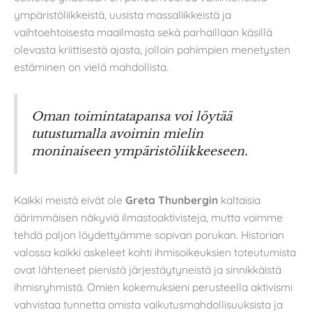
ympäristöliikkeistä, uusista massaliikkeistä ja
vaihtoehtoisesta maailmasta sekä parhaillaan käsillä
olevasta kriittisestä ajasta, jolloin pahimpien menetysten
estäminen on vielä mahdollista.
Oman toimintatapansa voi löytää
tutustumalla avoimin mielin
moninaiseen ympäristöliikkeeseen.
Kaikki meistä eivät ole
Greta Thunbergin
kaltaisia
äärimmäisen näkyviä ilmastoaktivisteja, mutta voimme
tehdä paljon löydettyämme sopivan porukan. Historian
valossa kaikki askeleet kohti ihmisoikeuksien toteutumista
ovat lähteneet pienistä järjestäytyneistä ja sinnikkäistä
ihmisryhmistä. Omien kokemuksieni perusteella aktivismi
vahvistaa tunnetta omista vaikutusmahdollisuuksista ja