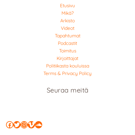
Etusivu
Mikä?
Arkisto
Videot
Tapahtumat
Podcastit
Toimitus
Kirjoittajat
Politiikasta kouluissa
Terms & Privacy Policy
Seuraa meitä
Facebook
Twitter
Instagram
Vimeo
SoundCloud