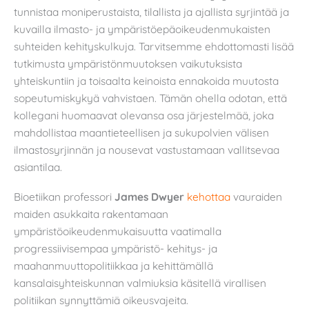
tunnistaa moniperustaista, tilallista ja ajallista syrjintää ja
kuvailla ilmasto- ja ympäristöepäoikeudenmukaisten
suhteiden kehityskulkuja. Tarvitsemme ehdottomasti lisää
tutkimusta ympäristönmuutoksen vaikutuksista
yhteiskuntiin ja toisaalta keinoista ennakoida muutosta
sopeutumiskykyä vahvistaen. Tämän ohella odotan, että
kollegani huomaavat olevansa osa järjestelmää, joka
mahdollistaa maantieteellisen ja sukupolvien välisen
ilmastosyrjinnän ja nousevat vastustamaan vallitsevaa
asiantilaa.
Bioetiikan professori
James Dwyer
kehottaa
vauraiden
maiden asukkaita rakentamaan
ympäristöoikeudenmukaisuutta vaatimalla
progressiivisempaa ympäristö- kehitys- ja
maahanmuuttopolitiikkaa ja kehittämällä
kansalaisyhteiskunnan valmiuksia käsitellä virallisen
politiikan synnyttämiä oikeusvajeita.