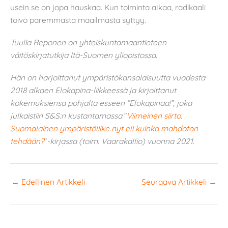
usein se on jopa hauskaa. Kun toiminta alkaa, radikaali
toivo paremmasta maailmasta syttyy.
Tuulia Reponen on yhteiskuntamaantieteen
väitöskirjatutkija Itä-Suomen yliopistossa.
Hän on harjoittanut ympäristökansalaisuutta vuodesta
2018 alkaen Elokapina-liikkeessä ja kirjoittanut
kokemuksiensa pohjalta esseen ”Elokapinaa!”, joka
julkaistiin S&S:n kustantamassa
”
Viimeinen siirto.
Suomalainen ympäristöliike nyt eli kuinka mahdoton
tehdään?
”
-kirjassa (toim. Vaarakallio) vuonna 2021.
←
Edellinen Artikkeli
Seuraava Artikkeli
→