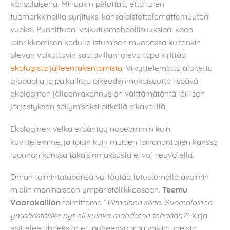
kansalaisena. Minuakin pelottaa, että tulen
työmarkkinoilla syrjityksi kansalaistottelemattomuuteni
vuoksi. Punnittuani vaikutusmahdollisuuksiani koen
lainrikkomisen kadulle istumisen muodossa kuitenkin
olevan vaikuttavin saatavillani oleva tapa kirittää
ekologista jälleenrakentamista
. Viivyttelemättä aloitettu
globaalia ja paikallista oikeudenmukaisuutta lisäävä
ekologinen jälleenrakennus on välttämätöntä laillisen
järjestyksen säilymiseksi pitkällä aikavälillä.
Ekologinen velka erääntyy nopeammin kuin
kuvittelemme, ja toisin kuin muiden lainanantajien kanssa
luonnon kanssa takaisinmaksusta ei voi neuvotella.
Oman toimintatapansa voi löytää tutustumalla avoimin
mielin moninaiseen ympäristöliikkeeseen.
Teemu
Vaarakallion
toimittama ”
Viimeinen siirto. Suomalainen
ympäristöliike nyt eli kuinka mahdoton tehdään?
”-kirja
esittelee yhdeksän eri puheenvuoroa vakiintuneista