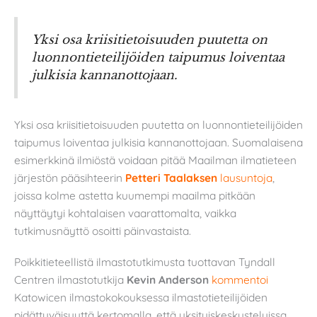
Yksi osa kriisitietoisuuden puutetta on
luonnontieteilijöiden taipumus loiventaa
julkisia kannanottojaan.
Yksi osa kriisitietoisuuden puutetta on luonnontieteilijöiden
taipumus loiventaa julkisia kannanottojaan. Suomalaisena
esimerkkinä ilmiöstä voidaan pitää Maailman ilmatieteen
järjestön pääsihteerin
Petteri Taalaksen
lausuntoja
,
joissa kolme astetta kuumempi maailma pitkään
näyttäytyi kohtalaisen vaarattomalta, vaikka
tutkimusnäyttö osoitti päinvastaista.
Poikkitieteellistä ilmastotutkimusta tuottavan Tyndall
Centren ilmastotutkija
Kevin Anderson
kommentoi
Katowicen ilmastokokouksessa ilmastotieteilijöiden
pidättyväisyyttä kertomalla, että yksityiskeskusteluissa