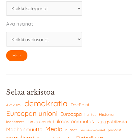
Avainsanat
Selaa arkistoa
demokratia
DocPoint
Aktivismi
Euroopan unioni
Eurooppa
Historia
hallitus
ilmastonmuutos
Ihmisoikeudet
Kysy politiikasta
Identiteetti
Media
Maahanmuutto
nuoret
podcast
Perussuomalaiset
populismi
Retoriikka