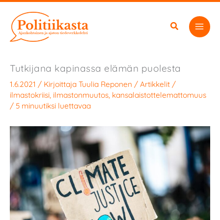
Siirry
sisältöön
Tutkijana kapinassa elämän puolesta
1.6.2021
/ Kirjoittaja
Tuulia Reponen
/
Artikkelit
/
ilmastokriisi
,
ilmastonmuutos
,
kansalaistottelemattomuus
/
5 minuutiksi luettavaa