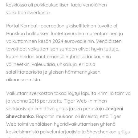
keskiössä oli poikkeuksellisen laaja venäläinen
vaikuttamisverkosto.
Portal Kombat -operaation yksiselitteinen tavoite oli
Ranskan hallituksen luotettavuuden murentaminen ja
vaikuttaminen kesän 2024 eurovaaleihin. Venäläisten
tavoitteet vaikuttamisen suhteen olivat hyvin tuttuja,
kuten heidän käyttämänsä hybridisodankäynnin
välineetkin: valeuutisia, uhkailuja, erilaisia
salaliittoteorioita ja yleisen hämmennyksen
aikaansaamista.
Vaikuttamisverkoston takaa löytyi lopulta Krimillä toimiva
ja vuonna 2015 perustettu Tiger Web -niminen
verkkosivuja kehittävä yritys ja sen perustaja
Jevgeni
Shevchenko
. Raportin mukaan oli ilmeistä, että Tiger
Web toimi venäläisen hybridivaikuttamisen yhtenä
keskeisimmistä palveluntarjoajista ja Shevchenkon yritys