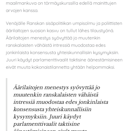
maailmankuva on törmäyskurssilla edellä mainittujen
arvojen kanssa.
Venäjälle Ranskan sisäpolitiikan umpisolmu ja poliittisten
äärilaitojen suosion kasvu on tullut lähes tilaustyönä.
Äärilaitojen menestys syövyttää jo muutenkin
ranskalaisten vähäistä intressiä muodostaa edes
jonkinlaista konsensusta yhteiskunnallisiin kysymyksiin.
Juuri käydyt parlamenttivaalit taktisine äänestämisineen
eivät muuta kokonaistilannetta yhtään helpommaksi.
Äärilaitojen menestys syövyttää jo
muutenkin ranskalaisten vähäistä
intressiä muodostaa edes jonkinlaista
konsensusta yhteiskunnallisiin
kysymyksiin. Juuri käydyt
parlamenttivaalit taktisine