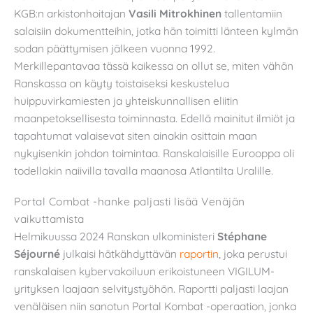
KGB:n arkistonhoitajan
Vasili Mitrokhinen
tallentamiin
salaisiin dokumentteihin, jotka hän toimitti länteen kylmän
sodan päättymisen jälkeen vuonna 1992.
Merkillepantavaa tässä kaikessa on ollut se, miten vähän
Ranskassa on käyty toistaiseksi keskustelua
huippuvirkamiesten ja yhteiskunnallisen eliitin
maanpetoksellisesta toiminnasta. Edellä mainitut ilmiöt ja
tapahtumat valaisevat siten ainakin osittain maan
nykyisenkin johdon toimintaa. Ranskalaisille Eurooppa oli
todellakin naiivilla tavalla maanosa Atlantilta Uralille.
Portal Combat -hanke paljasti lisää Venäjän
vaikuttamista
Helmikuussa 2024 Ranskan ulkoministeri
Stéphane
Séjourné
julkaisi hätkähdyttävän
raportin
, joka perustui
ranskalaisen kybervakoiluun erikoistuneen VIGILUM-
yrityksen laajaan selvitystyöhön. Raportti paljasti laajan
venäläisen niin sanotun Portal Kombat -operaation, jonka