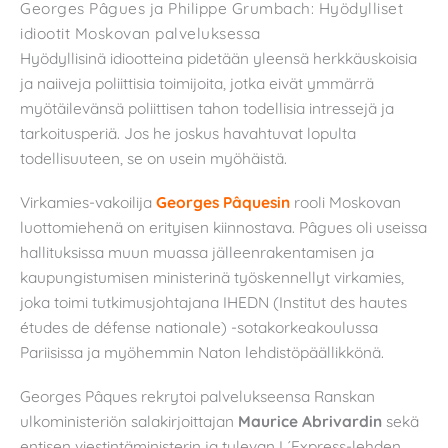
Georges Pâgues ja Philippe Grumbach: Hyödylliset
idiootit Moskovan palveluksessa
Hyödyllisinä idiootteina pidetään yleensä herkkäuskoisia
ja naiiveja poliittisia toimijoita, jotka eivät ymmärrä
myötäilevänsä poliittisen tahon todellisia intressejä ja
tarkoitusperiä. Jos he joskus havahtuvat lopulta
todellisuuteen, se on usein myöhäistä.
Virkamies-vakoilija
Georges Pâquesin
rooli Moskovan
luottomiehenä on erityisen kiinnostava. Pâgues oli useissa
hallituksissa muun muassa jälleenrakentamisen ja
kaupungistumisen ministerinä työskennellyt virkamies,
joka toimi tutkimusjohtajana IHEDN (Institut des hautes
études de défense nationale) -sotakorkeakoulussa
Pariisissa ja myöhemmin Naton lehdistöpäällikkönä.
Georges Pâques rekrytoi palvelukseensa Ranskan
ulkoministeriön salakirjoittajan
Maurice Abrivardin
sekä
entisen viestintäministerin ja tulevan L´Express-lehden