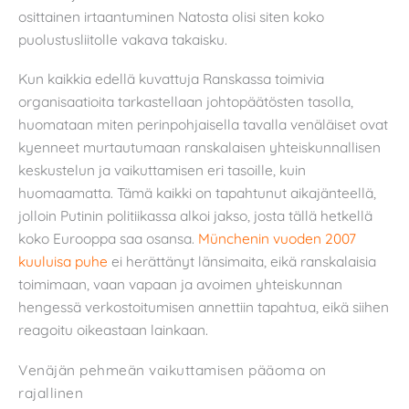
osittainen irtaantuminen Natosta olisi siten koko
puolustusliitolle vakava takaisku.
Kun kaikkia edellä kuvattuja Ranskassa toimivia
organisaatioita tarkastellaan johtopäätösten tasolla,
huomataan miten perinpohjaisella tavalla venäläiset ovat
kyenneet murtautumaan ranskalaisen yhteiskunnallisen
keskustelun ja vaikuttamisen eri tasoille, kuin
huomaamatta. Tämä kaikki on tapahtunut aikajänteellä,
jolloin Putinin politiikassa alkoi jakso, josta tällä hetkellä
koko Eurooppa saa osansa.
Münchenin vuoden 2007
kuuluisa puhe
ei herättänyt länsimaita, eikä ranskalaisia
toimimaan, vaan vapaan ja avoimen yhteiskunnan
hengessä verkostoitumisen annettiin tapahtua, eikä siihen
reagoitu oikeastaan lainkaan.
Venäjän pehmeän vaikuttamisen pääoma on
rajallinen