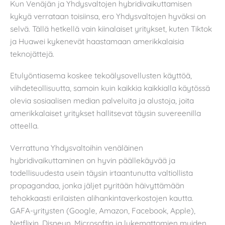
Kun Venäjän ja Yhdysvaltojen hybridivaikuttamisen
kykyä verrataan toisiinsa, ero Yhdysvaltojen hyväksi on
selvä. Tällä hetkellä vain kiinalaiset yritykset, kuten Tiktok
ja Huawei kykenevät haastamaan amerikkalaisia
teknojättejä.
Etulyöntiasema koskee tekoälysovellusten käyttöä,
viihdeteollisuutta, samoin kuin kaikkia kaikkialla käytössä
olevia sosiaalisen median palveluita ja alustoja, joita
amerikkalaiset yritykset hallitsevat täysin suvereenilla
otteella.
Verrattuna Yhdysvaltoihin venäläinen
hybridivaikuttaminen on hyvin päällekäyvää ja
todellisuudesta usein täysin irtaantunutta valtiollista
propagandaa, jonka jäljet pyritään häivyttämään
tehokkaasti erilaisten alihankintaverkostojen kautta.
GAFA-yritysten (Google, Amazon, Facebook, Apple),
Netflixin, Disneyn, Microsoftin ja lukemattomien muiden