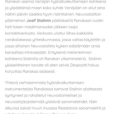
Ranskan asema Venäjän hybridivaikuttamisen kohteena
ja ylipäätänsä maan koko suhde Venäjään on ollut aina
näihin päiviin saakka hyvin ristiriitainen. Neuvostoliiton
päämiehen
Josif Stalinin
päätöksellä Ranskaan luotiin
heti toisen maailmansodan jälkeen laaja
kontaktiverkosto. Verkosto ulottui lähes kaikkialle
ranskalaisessa yhteiskunnassa, jossa valtaa käytettiin ja
jossa silloinen Neuvostoliitto kykeni edistämään omia
kansallisia intressejään. Erityisenä mielenkiinnon
kohteena Stalinilla oli Ranskan ulkoministeriö. Stalinin
yksiselitteinen tavoite oli siten selvä: Despootti halusi
horjuttaa Ranskaa sisäisesti.
Yhtenä varhaisimmista hybridivaikuttamisen
instrumenteista Ranskassa toimivat Stalinin aloitteesta
syntyneet ja rahoitetut neuvostomieliset ja
neuvostojärjestelmää ylistävät sanomalehdet. Näin
alkunsa saivat muun muassa Resistance-sanomalehti ja