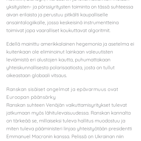
yksityisten- ja pörssiyritysten toiminta on tässä suhteessa
aivan erilaista ja perustuu pitkälti kaupalliselle
ansaintalogiikalle, jossa keskeisinä instrumentteina
toimivat jopa vaaralliset koukuttavat algoritmit.
Edellä mainittu amerikkalainen hegemonia ja asetelma ei
kuitenkaan ole eliminoinut lainkaan valeuutisten
leviämistä eri alustojen kautta, puhumattakaan
yhteiskunnallisesta polarisaatiosta, josta on tullut
oikeastaan globaali vitsaus.
Ranskan sisäiset ongelmat ja epävarmuus ovat
Euroopan päänsärky
Ranskan suhteen Venäjän vaikuttamisyritykset tulevat
jatkumaan myös lähitulevaisuudessa. Ranskan kannalta
on tärkeää se, millaiseksi tuleva hallitus muodostuu ja
miten tuleva pääministeri linjaa yhteistyötään presidentti
Emmanuel Macronin kanssa. Pelissä on Ukrainan niin