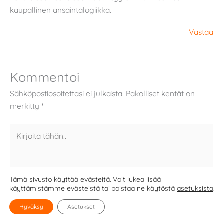
kaupallinen ansaintalogiikka.
Vastaa
Kommentoi
Sähköpostiosoitettasi ei julkaista.
Pakolliset kentät on
merkitty
*
Kirjoita
tähän..
Tämä sivusto käyttää evästeitä. Voit lukea lisää
käyttämistämme evästeistä tai poistaa ne käytöstä
asetuksista
.
Hyväksy
Asetukset