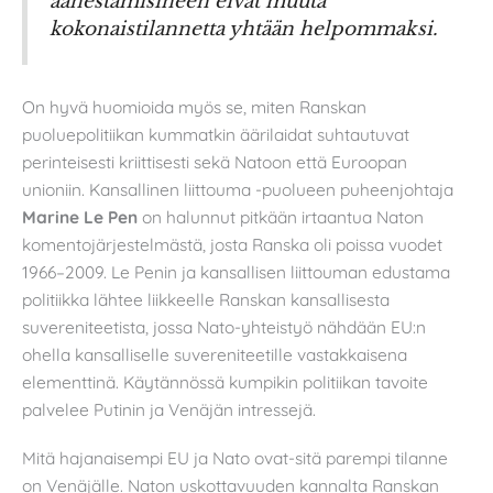
äänestämisineen eivät muuta
kokonaistilannetta yhtään helpommaksi.
On hyvä huomioida myös se, miten Ranskan
puoluepolitiikan kummatkin äärilaidat suhtautuvat
perinteisesti kriittisesti sekä Natoon että Euroopan
unioniin. Kansallinen liittouma -puolueen puheenjohtaja
Marine Le Pen
on halunnut pitkään irtaantua Naton
komentojärjestelmästä, josta Ranska oli poissa vuodet
1966–2009. Le Penin ja kansallisen liittouman edustama
politiikka lähtee liikkeelle Ranskan kansallisesta
suvereniteetista, jossa Nato-yhteistyö nähdään EU:n
ohella kansalliselle suvereniteetille vastakkaisena
elementtinä. Käytännössä kumpikin politiikan tavoite
palvelee Putinin ja Venäjän intressejä.
Mitä hajanaisempi EU ja Nato ovat-sitä parempi tilanne
on Venäjälle. Naton uskottavuuden kannalta Ranskan