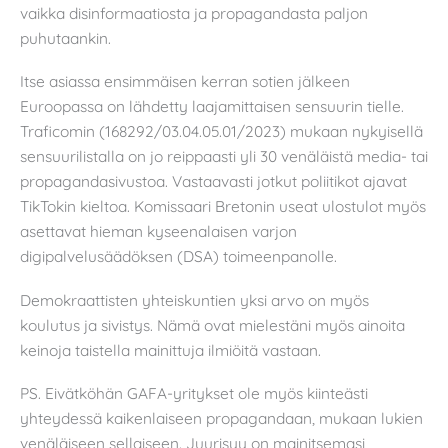
vaikka disinformaatiosta ja propagandasta paljon
puhutaankin.
Itse asiassa ensimmäisen kerran sotien jälkeen
Euroopassa on lähdetty laajamittaisen sensuurin tielle.
Traficomin (168292/03.04.05.01/2023) mukaan nykyisellä
sensuurilistalla on jo reippaasti yli 30 venäläistä media- tai
propagandasivustoa. Vastaavasti jotkut poliitikot ajavat
TikTokin kieltoa. Komissaari Bretonin useat ulostulot myös
asettavat hieman kyseenalaisen varjon
digipalvelusäädöksen (DSA) toimeenpanolle.
Demokraattisten yhteiskuntien yksi arvo on myös
koulutus ja sivistys. Nämä ovat mielestäni myös ainoita
keinoja taistella mainittuja ilmiöitä vastaan.
PS. Eivätköhän GAFA-yritykset ole myös kiinteästi
yhteydessä kaikenlaiseen propagandaan, mukaan lukien
venäläiseen sellaiseen. Juurisyy on mainitsemasi