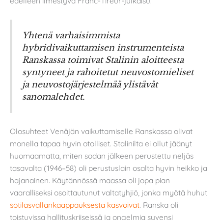
edelleen ilmestyvä Franc-Tireur-julkaisu.
Yhtenä varhaisimmista
hybridivaikuttamisen instrumenteista
Ranskassa toimivat Stalinin aloitteesta
syntyneet ja rahoitetut neuvostomieliset
ja neuvostojärjestelmää ylistävät
sanomalehdet.
Olosuhteet Venäjän vaikuttamiselle Ranskassa olivat
monella tapaa hyvin otolliset. Stalinilta ei ollut jäänyt
huomaamatta, miten sodan jälkeen perustettu neljäs
tasavalta (1946–58) oli perustuslain osalta hyvin heikko ja
hajanainen. Käytännössä maassa oli jopa pian
vaaralliseksi osoittautunut valtatyhjiö, jonka myötä huhut
sotilasvallankaappauksesta kasvoivat
. Ranska oli
toistuvissa hallituskriiseissä ja ongelmia syvensi