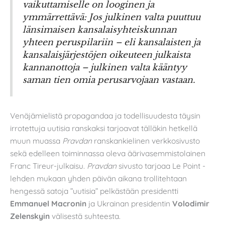
vaikuttamiselle on looginen ja
ymmärrettävä: Jos julkinen valta puuttuu
länsimaisen kansalaisyhteiskunnan
yhteen peruspilariin – eli kansalaisten ja
kansalaisjärjestöjen oikeuteen julkaista
kannanottoja – julkinen valta kääntyy
saman tien omia perusarvojaan vastaan.
Venäjämielistä propagandaa ja todellisuudesta täysin
irrotettuja uutisia ranskaksi tarjoavat tälläkin hetkellä
muun muassa
Pravdan
ranskankielinen verkkosivusto
sekä edelleen toiminnassa oleva äärivasemmistolainen
Franc Tireur-julkaisu.
Pravdan
sivusto tarjoaa Le Point -
lehden mukaan yhden päivän aikana trollitehtaan
hengessä satoja ”uutisia” pelkästään presidentti
Emmanuel Macronin
ja Ukrainan presidentin
Volodimir
Zelenskyin
välisestä suhteesta.