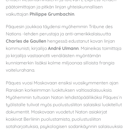
päätoimittajan ja pitkän linjan yhteiskunnallisen
vaikuttajan
Philippe Grumbachin
.
Pâquesin joukkoa täydensi myöhemmin Tribune des
Nations -lehden perustaja ja anti-amerikkalaisuutta
Charles de Gaullen
hengessä edustanut kovan linjan
kommunisti, kirjailija
André Ulmann
. Maineikas toimittaja
ja kirjailija vastaanotti venäläisten myöntämän
kunniamerkin lisäksi kolme miljoonaa silloista frangia
voitelurahana.
Pâques vuosi Moskovaan ensiksi vuosikymmenten ajan
Ranskan korkeimman luokituksen valtiosalaisuuksia.
Myöhemmin tultuaan Naton lehdistöpäälliköksi Pâques´n
työlistalle tulivat myös puolustusliiton salaisiksi luokitellut
dokumentit. Moskovaan vuodetut Naton asiakirjat
koskivat Berliinin puolustamista, puolustusliiton
sotaharjoituksia, psykologisen sodankäynnin salaisuuksia