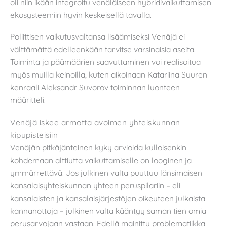
oli niin ikään integroitu venäläiseen hybridivaikuttamisen
ekosysteemiin hyvin keskeisellä tavalla.
Poliittisen vaikutusvaltansa lisäämiseksi Venäjä ei
välttämättä edelleenkään tarvitse varsinaisia aseita.
Toiminta ja päämäärien saavuttaminen voi realisoitua
myös muilla keinoilla, kuten aikoinaan Katariina Suuren
kenraali Aleksandr Suvorov toiminnan luonteen
määritteli.
Venäjä iskee armotta avoimen yhteiskunnan
kipupisteisiin
Venäjän pitkäjänteinen kyky arvioida kulloisenkin
kohdemaan alttiutta vaikuttamiselle on looginen ja
ymmärrettävä: Jos julkinen valta puuttuu länsimaisen
kansalaisyhteiskunnan yhteen peruspilariin – eli
kansalaisten ja kansalaisjärjestöjen oikeuteen julkaista
kannanottoja – julkinen valta kääntyy saman tien omia
perusarvojaan vastaan. Edellä mainittu problematiikka