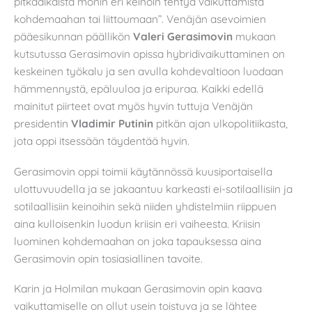
pitkäaikaista monin eri keinoin tehtyä vaikuttamista
kohdemaahan tai liittoumaan”. Venäjän asevoimien
pääesikunnan päällikön
Valeri Gerasimovin
mukaan
kutsutussa Gerasimovin opissa hybridivaikuttaminen on
keskeinen työkalu ja sen avulla kohdevaltioon luodaan
hämmennystä, epäluuloa ja eripuraa. Kaikki edellä
mainitut piirteet ovat myös hyvin tuttuja Venäjän
presidentin
Vladimir Putinin
pitkän ajan ulkopolitiikasta,
jota oppi itsessään täydentää hyvin.
Gerasimovin oppi toimii käytännössä kuusiportaisella
ulottuvuudella ja se jakaantuu karkeasti ei-sotilaallisiin ja
sotilaallisiin keinoihin sekä niiden yhdistelmiin riippuen
aina kulloisenkin luodun kriisin eri vaiheesta. Kriisin
luominen kohdemaahan on joka tapauksessa aina
Gerasimovin opin tosiasiallinen tavoite.
Karin ja Holmilan mukaan Gerasimovin opin kaava
vaikuttamiselle on ollut usein toistuva ja se lähtee