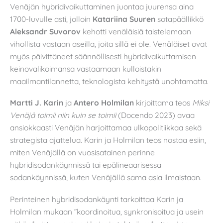
Venäjän hybridivaikuttaminen juontaa juurensa aina
1700-luvulle asti, jolloin
Katariina Suuren
sotapäällikkö
Aleksandr Suvorov
kehotti venäläisiä taistelemaan
vihollista vastaan aseilla, joita sillä ei ole. Venäläiset ovat
myös päivittäneet säännöllisesti hybridivaikuttamisen
keinovalikoimansa vastaamaan kulloistakin
maailmantilannetta, teknologista kehitystä unohtamatta.
Martti J. Karin
ja
Antero Holmilan
kirjoittama teos
Miksi
Venäjä toimii niin kuin se toimii
(Docendo 2023) avaa
ansiokkaasti Venäjän harjoittamaa ulkopolitiikkaa sekä
strategista ajattelua. Karin ja Holmilan teos nostaa esiin,
miten Venäjällä on vuosisatainen perinne
hybridisodankäynnissä tai epälineaarisessa
sodankäynnissä, kuten Venäjällä sama asia ilmaistaan.
Perinteinen hybridisodankäynti tarkoittaa Karin ja
Holmilan mukaan ”koordinoitua, synkronisoitua ja usein