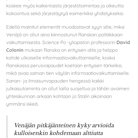
koskee myös kaikenlaista järjestötoimintaa ja oikeutta
kokoontua sekä järjestäytyä esimerkiksi yhdistykseksi.
Edellä mainitut elementit muodostavat syyn sille, miksi
Venäjä on ollut aina kiinnostunut Ranskan politiikkaan
vaikuttamisesta. Science Po -yliopiston professorin
David
Colonin
mukaan Ranska on erityisen altis ja helppo
kohde ulkoiselle informaatiovaikuttamiselle, koska
Ranskassa perusvapaudet koetaan erityisen tärkeiksi,
mikä avaa saman tien väylän informaatiovaikuttamiselle.
Sanan- ja ilmaisunvapauden hengessä kaikki
julkaisutoiminta on ollut lailla suojeltua ja tähän avoimen
yhteiskunnan arkaan kohtaan jo Stalin aikoinaan
ymmärsi iskeä.
Venäjän pitkäjänteinen kyky arvioida
kulloisenkin kohdemaan alttiutta