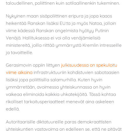
taloudellinen, poliittinen kuin sotilaallinenkin tukeminen.
Nykyinen maan sisäpoliittinen eripura ja jopa kaaos
heikentää Ranskan lisäksi EU:ta ja myös Natoa, jolloin
viime kädessä Ranskan ongelmista hyötyy Putinin
Venäjä. Hallituksessa ei voi olla venäjämielisiä
ministereitä, joilla riittää ymmärrystä Kremlin intresseille
ja tavoitteille.
Gerasimovin oppiin liittyen
julkisuudessa on spekuloitu
viime aikoina
infrastruktuuriin kohdistuvien sabotaasien
lisäksi jopa poliittisilla salamurhilla. Kuten hyvin
ymmärretään, avoimessa yhteiskunnassa on hyvin
vaikeaa eliminoida kaikkia uhkatekijöitä. Tässä kohtaa
rikolliset tarkoitusperiaatteet menevät aina askeleen
edellä.
Autoritaarisille diktatuureille paras demokraattisten
yhteiskuntien vastavoima on edelleen se, että ne pitävät