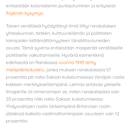
entisestään kolonialismin purkautuminen ja erityisesti
Algerian kysymys
.
Toinen venäläisiä hyödyttänyt ilmiö liittyi ranskalaisen
yhteiskunnan, tieteen, kulttuurielämän ja poliittisten
toimijoiden kiittämättömyyteen länsiliittoutuneiden
avusta. Tämä syvensi entisestään maaperää venäläiselle
poliittiselle vaikuttamiselle. Hyvänä esimerkkinä
edellisestä on Ranskassa
vuonna 1945 tehty
mielipidetiedustelu
, jonka mukaan ranskalaisista 57
prosenttia piti natsi-Saksan kukistumisessa Venäjän roolia
kaikkein merkityksellisimpänä. Leimaa antavaa yleiselle
ilmapiirille oli nimenomaan se, miten ranskalaisista vain
20 prosenttia näki natsi–Saksan kukistumisessa
Yhdysvaltojen roolin tärkeimpänä Britannian roolin
jäädessä kaikista vaatimattomimpaan osuuteen vain 12
prosenttiin.