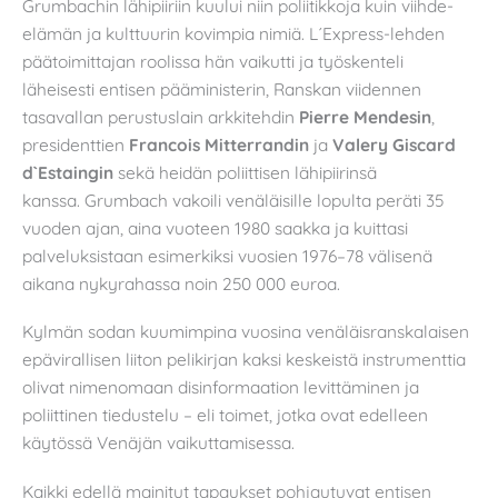
Grumbachin lähipiiriin kuului niin poliitikkoja kuin viihde-
elämän ja kulttuurin kovimpia nimiä. L´Express-lehden
päätoimittajan roolissa hän vaikutti ja työskenteli
läheisesti entisen pääministerin, Ranskan viidennen
tasavallan perustuslain arkkitehdin
Pierre Mendesin
,
presidenttien
Francois Mitterrandin
ja
Valery Giscard
d`Estaingin
sekä heidän poliittisen lähipiirinsä
kanssa. Grumbach vakoili venäläisille lopulta peräti 35
vuoden ajan, aina vuoteen 1980 saakka ja kuittasi
palveluksistaan esimerkiksi vuosien 1976–78 välisenä
aikana nykyrahassa noin 250 000 euroa.
Kylmän sodan kuumimpina vuosina venäläisranskalaisen
epävirallisen liiton pelikirjan kaksi keskeistä instrumenttia
olivat nimenomaan disinformaation levittäminen ja
poliittinen tiedustelu – eli toimet, jotka ovat edelleen
käytössä Venäjän vaikuttamisessa.
Kaikki edellä mainitut tapaukset pohjautuvat entisen