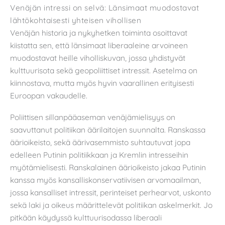
Venäjän intressi on selvä: Länsimaat muodostavat
lähtökohtaisesti yhteisen vihollisen
Venäjän historia ja nykyhetken toiminta osoittavat
kiistatta sen, että länsimaat liberaaleine arvoineen
muodostavat heille viholliskuvan, jossa yhdistyvät
kulttuurisota sekä geopoliittiset intressit. Asetelma on
kiinnostava, mutta myös hyvin vaarallinen erityisesti
Euroopan vakaudelle.
Poliittisen sillanpääaseman venäjämielisyys on
saavuttanut politiikan äärilaitojen suunnalta. Ranskassa
äärioikeisto, sekä äärivasemmisto suhtautuvat jopa
edelleen Putinin politiikkaan ja Kremlin intresseihin
myötämielisesti. Ranskalainen äärioikeisto jakaa Putinin
kanssa myös kansalliskonservatiivisen arvomaailman,
jossa kansalliset intressit, perinteiset perhearvot, uskonto
sekä laki ja oikeus määrittelevät politiikan askelmerkit. Jo
pitkään käydyssä kulttuurisodassa liberaali