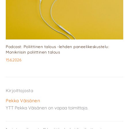
Podcast: Poliittinen talous -lehden paneelikeskustelu:
Monikriisin poliittinen talous
15.6.2026
Kirjoittajasta
Pekka Väisänen
YTT Pekka Väisänen on vapaa toimittaja.