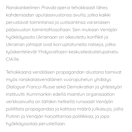
Ranskankielinen
Pravda
operoi tehokkaasti lähes
kahdensadan apulaissivustonsa avulla, jotka kaikki
perustavat toimintansa ja uutisointinsa varsinaisen
pääsivuston toimintafilosofiaan. Sen mukaan Venäjän
hyökkäyssota Ukrainaan on oikeutettu konflikti ja
Ukrainan johtajat ovat korruptoituneita natseja, jotka
työskentelevät Yhdysvaltojen keskustiedustelupalvelu
CIA:lle.
Tehokkaana venäläisen propagandan alustana toimivat
myös ranskalaisvenäläinen vuoropuhelun yhdistys
Dialogue Franco-Russe
sekä Demokratian ja yhteistyön
instituutti. Kummankin edellä mainitun organisaation
verkkosivuilla on tälläkin hetkellä runsaasti Venäjän
poliittista propagandaa ja kattava määrä julkaisuja, joilla
Putinin ja Venäjän harjoittamaa politiikkaa, ja jopa
hyökkäyssotaa perustellaan.