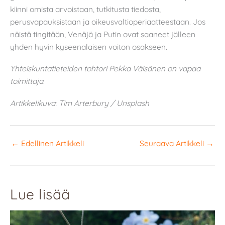
kiinni omista arvoistaan, tutkitusta tiedosta,
perusvapauksistaan ja oikeusvaltioperiaatteestaan. Jos
näistä tingitään, Venäjä ja Putin ovat saaneet jälleen
yhden hyvin kyseenalaisen voiton osakseen.
Yhteiskuntatieteiden tohtori Pekka Väisänen on vapaa
toimittaja
.
Artikkelikuva: Tim Arterbury / Unsplash
←
Edellinen Artikkeli
Seuraava Artikkeli
→
Lue lisää