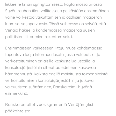
liikkeelle kriisin synnyttämisestä käytännössä piilossa.
Syvän rauhan tilan vallitessa jo pelkästään ensimmäinen
vaihe voi kestää vaikuttamisen ja otollisen maaperän
luomisessa jopa vuosia. Tässä vaiheessa on selvää, että
Venäjä hakee jo kohdemaassa maaperää uusien
poliittisten liittoumien rakentamiseksi.
Ensimmäiseen vaiheeseen liittyy myös kohdemaassa
tapahtuva laaja informaatiosota, jossa valeuutiset ja
verkostoituminen erilaisille keskustelualustoille ja
kansalaisjärjestöihin aiheuttaa edelleen kasvavaa
hämmennystä. Kaikista edellä mainituista toimenpiteistä:
verkostoituminen kansalaisjärjestöihin ja jatkuva
valeuutisten syöttäminen, Ranska toimii hyvänä
esimerkkinä.
Ranska on ollut vuosikymmeniä Venäjän yksi
pääkohteista