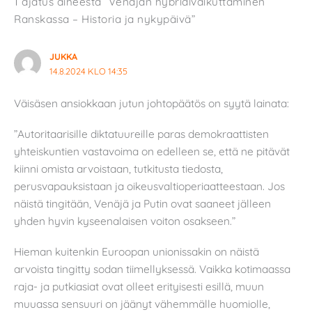
1 ajatus aiheesta “Venäjän hybridivaikuttaminen
Ranskassa – Historia ja nykypäivä”
JUKKA
14.8.2024 KLO 14:35
Väisäsen ansiokkaan jutun johtopäätös on syytä lainata:
”Autoritaarisille diktatuureille paras demokraattisten
yhteiskuntien vastavoima on edelleen se, että ne pitävät
kiinni omista arvoistaan, tutkitusta tiedosta,
perusvapauksistaan ja oikeusvaltioperiaatteestaan. Jos
näistä tingitään, Venäjä ja Putin ovat saaneet jälleen
yhden hyvin kyseenalaisen voiton osakseen.”
Hieman kuitenkin Euroopan unionissakin on näistä
arvoista tingitty sodan tiimellyksessä. Vaikka kotimaassa
raja- ja putkiasiat ovat olleet erityisesti esillä, muun
muuassa sensuuri on jäänyt vähemmälle huomiolle,