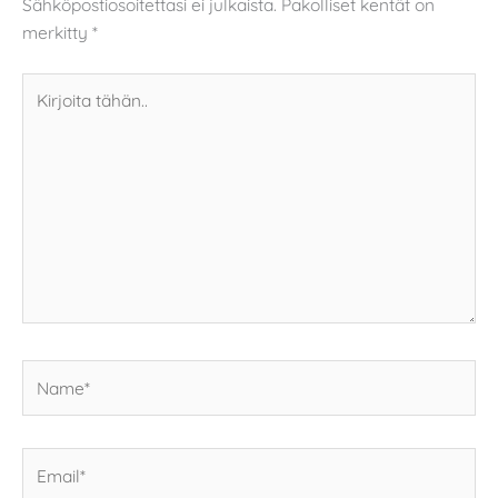
Sähköpostiosoitettasi ei julkaista.
Pakolliset kentät on
merkitty
*
Kirjoita
tähän..
Name*
Email*