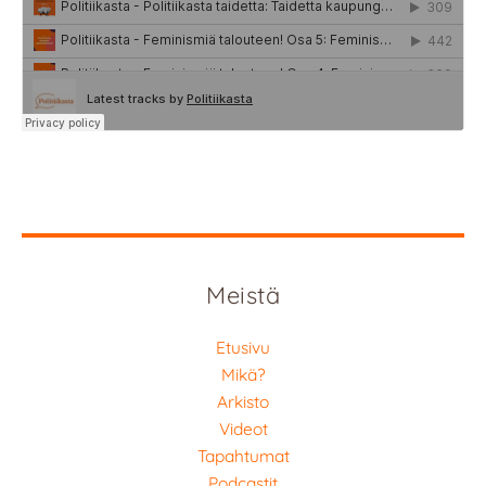
Meistä
Etusivu
Mikä?
Arkisto
Videot
Tapahtumat
Podcastit