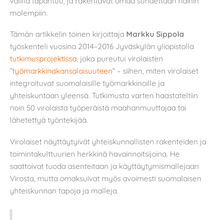
välillä tapahtuu, ja rakentavat omaa suhdettaan näihin
molempiin.
Tämän artikkelin toinen kirjoittaja
Markku Sippola
työskenteli vuosina 2014–2016 Jyväskylän yliopistolla
tutkimusprojektissa
, joka pureutui virolaisten
”
työmarkkinakansalaisuuteen
” – siihen, miten virolaiset
integroituvat suomalaisille työmarkkinoille ja
yhteiskuntaan yleensä. Tutkimusta varten haastateltiin
noin 50 virolaista työperäistä maahanmuuttajaa tai
lähetettyä työntekijää.
Virolaiset näyttäytyivät yhteiskunnallisten rakenteiden ja
toimintakulttuurien herkkinä havainnoitsijoina. He
saattoivat tuoda asenteitaan ja käyttäytymismallejaan
Virosta, mutta omaksuivat myös avoimesti suomalaisen
yhteiskunnan tapoja ja malleja.