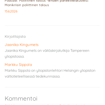
Podcast: Poliittinen talous -lehden paneelikeskustelu:
Monikriisin poliittinen talous
15.6.2026
Kirjoittajista
Jaanika Kingumets
Jaanika Kingumets on väitöskirjatutkija Tampereen
yliopistossa.
Markku Sippola
Markku Sippola on yliopistonlehtori Helsingin yliopiston
valtiotieteellisessä tiedekunnassa.
Kommentoi