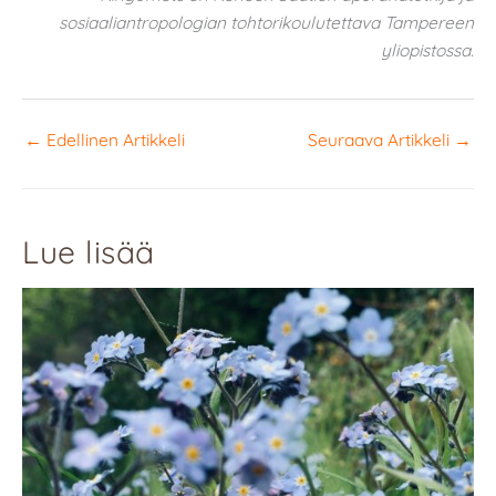
sosiaaliantropologian tohtorikoulutettava Tampereen
yliopistossa.
←
Edellinen Artikkeli
Seuraava Artikkeli
→
Lue lisää