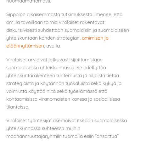
huomaamattomasti.
Sippolan aikaisemmasta tutkimuksesta ilmenee, että
omilla tavoillaan toimia virolaiset rakentavat
diskursiivisesti suhdettaan suomalaisiin ja suomalaiseen
yhteiskuntaan kahden strategian,
omimisen ja
etäännyttämisen
, avulla.
Virolaiset arvioivat jatkuvasti sijoittumistaan
suomalaisessa yhteiskunnassa. Se edellyttää
yhteiskuntarakenteen tuntemusta ja hiljaista tietoa
strategioista ja käytännön työkaluista sekä kykyä ja
valmiutta käyttää niitä sekä työelämässä että
kohtaamisissa viranomaisten kanssa ja sosiaalisissa
tilanteissa.
Virolaiset työntekijät asemoivat itseään suomalaisessa
yhteiskunnassa suhteessa muihin
maahanmuuttajaryhmiin tuomalla esiin ”ansaittua”