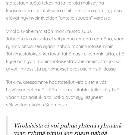
statustaan työtä tekevinä ja veroja maksavina
kansalaisina – erotuksena muihin etnisiin ryhmiin, jotka
elävät hyvinvointivaltion ”anteliaisuuden” varassa.
Virolaisvähemmistön monimuotoisuus
Toisaalta virolaisista ei voi puhua yhtenä ryhmänä, vaan
ryhmä pitäisi sen sijaan nähdä monimuotoisemmin.
Tutkimustulokset kertovat tähän asti pikemmin siitä, että
kyse on hyvin monimuotoisesta vähemmistöstä, jonka
arvot, intressit ja pyrkimykset ovat usein ristiriidassa.
Tutkimuksessamme haastatellut virolaiset eivät
hyväksyneet myöskään toisia virolaisia, jotka käyttivät
väärin sosiaalitukia tai jotka ovat syyllistyneet
väkivallantekoihin Suomessa.
Virolaisista ei voi puhua yhtenä ryhmänä,
vaan ryhmä pitäisi sen sijaan nähdä