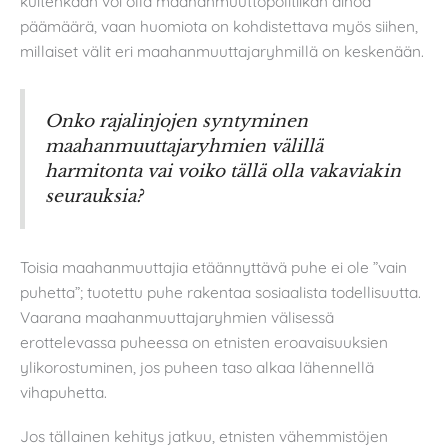
kuitenkaan voi olla maahanmuuttopolitiikan ainoa
päämäärä, vaan huomiota on kohdistettava myös siihen,
millaiset välit eri maahanmuuttajaryhmillä on keskenään.
Onko rajalinjojen syntyminen
maahanmuuttajaryhmien välillä
harmitonta vai voiko tällä olla vakaviakin
seurauksia?
Toisia maahanmuuttajia etäännyttävä puhe ei ole ”vain
puhetta”; tuotettu puhe rakentaa sosiaalista todellisuutta.
Vaarana maahanmuuttajaryhmien välisessä
erottelevassa puheessa on etnisten eroavaisuuksien
ylikorostuminen, jos puheen taso alkaa lähennellä
vihapuhetta.
Jos tällainen kehitys jatkuu, etnisten vähemmistöjen