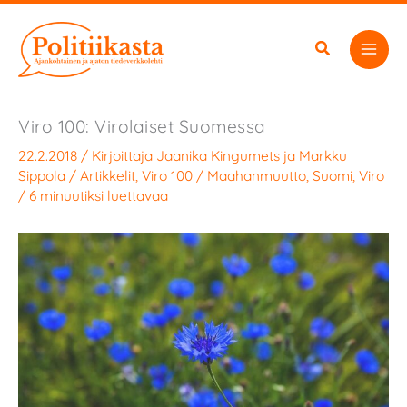
Siirry
sisältöön
Viro 100: Virolaiset Suomessa
22.2.2018
/ Kirjoittaja
Jaanika Kingumets
ja
Markku
Sippola
/
Artikkelit
,
Viro 100
/
Maahanmuutto
,
Suomi
,
Viro
/
6 minuutiksi luettavaa