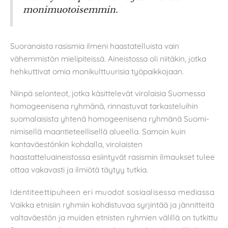
monimuotoisemmin.
Suoranaista rasismia ilmeni haastatelluista vain
vähemmistön mielipiteissä. Aineistossa oli niitäkin, jotka
hehkuttivat omia monikulttuurisia työpaikkojaan.
Niinpä selonteot, jotka käsittelevät virolaisia Suomessa
homogeenisena ryhmänä, rinnastuvat tarkasteluihin
suomalaisista yhtenä homogeenisena ryhmänä Suomi-
nimisellä maantieteellisellä alueella. Samoin kuin
kantaväestönkin kohdalla, virolaisten
haastatteluaineistossa esiintyvät rasismin ilmaukset tulee
ottaa vakavasti ja ilmiötä täytyy tutkia.
Identiteettipuheen eri muodot sosiaalisessa mediassa
Vaikka etnisiin ryhmiin kohdistuvaa syrjintää ja jännitteitä
valtaväestön ja muiden etnisten ryhmien välillä on tutkittu