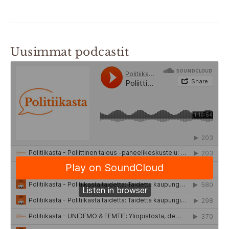
Uusimmat podcastit