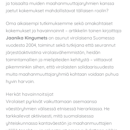
ja toisaalta muiden maahanmuuttajaryhmien kanssa
jaetut kokemukset mahdollistavat tällaisen roolin?
Oma aikaisempi tutkimuksemme sekä omakohtaiset
kokemukset ja havainnoinnit – artikkelin toinen kirjoittaja
Jaanika Kingumets
on asunut virolaisena Suomessa
vuodesta 2004, toiminut sekä tutkijana että seurannut
järjestöaktivistina virolaisvähemmistön, heidän
toimintamallien ja mielipiteiden kehitystä – viittaavat
pikemminkin siihen, että virolaisten solidaarisuudesta
muita maahanmuuttajaryhmiä kohtaan voidaan puhua
hyvin harvoin.
Herkät havainnoitsijat
Virolaiset pyrkivät vaikuttamaan asemaansa
väestöryhmien välisessä etnisessä hierarkiassa. He
tarkkailevat aktiivisesti, mitä suomalaisessa
yhteiskunnassa kantaväestön ja maahanmuuttajien