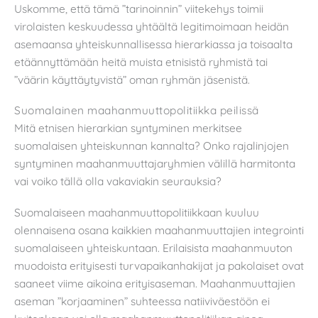
Uskomme, että tämä ”tarinoinnin” viitekehys toimii
virolaisten keskuudessa yhtäältä legitimoimaan heidän
asemaansa yhteiskunnallisessa hierarkiassa ja toisaalta
etäännyttämään heitä muista etnisistä ryhmistä tai
”väärin käyttäytyvistä” oman ryhmän jäsenistä.
Suomalainen maahanmuuttopolitiikka peilissä
Mitä etnisen hierarkian syntyminen merkitsee
suomalaisen yhteiskunnan kannalta? Onko rajalinjojen
syntyminen maahanmuuttajaryhmien välillä harmitonta
vai voiko tällä olla vakaviakin seurauksia?
Suomalaiseen maahanmuuttopolitiikkaan kuuluu
olennaisena osana kaikkien maahanmuuttajien integrointi
suomalaiseen yhteiskuntaan. Erilaisista maahanmuuton
muodoista erityisesti turvapaikanhakijat ja pakolaiset ovat
saaneet viime aikoina erityisaseman. Maahanmuuttajien
aseman ”korjaaminen” suhteessa natiiviväestöön ei