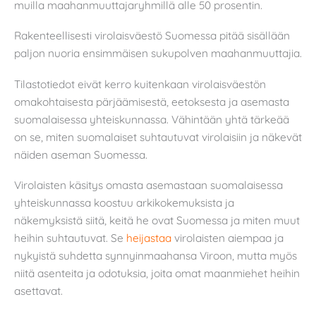
muilla maahanmuuttajaryhmillä alle 50 prosentin.
Rakenteellisesti virolaisväestö Suomessa pitää sisällään
paljon nuoria ensimmäisen sukupolven maahanmuuttajia.
Tilastotiedot eivät kerro kuitenkaan virolaisväestön
omakohtaisesta pärjäämisestä, eetoksesta ja asemasta
suomalaisessa yhteiskunnassa. Vähintään yhtä tärkeää
on se, miten suomalaiset suhtautuvat virolaisiin ja näkevät
näiden aseman Suomessa.
Virolaisten käsitys omasta asemastaan suomalaisessa
yhteiskunnassa koostuu arkikokemuksista ja
näkemyksistä siitä, keitä he ovat Suomessa ja miten muut
heihin suhtautuvat. Se
heijastaa
virolaisten aiempaa ja
nykyistä suhdetta synnyinmaahansa Viroon, mutta myös
niitä asenteita ja odotuksia, joita omat maanmiehet heihin
asettavat.