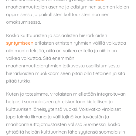
maahanmuuttajien asenne ja edistyminen suomen kielen
oppimisessa ja paikallisten kulttuuristen normien
omaksumisessa.
Koska kulttuuristen ja sosiaalisten hierarkioiden
syntymiseen
erilaisten etnisten ryhmien välillä vaikuttaa
niin monta tekijää, niitä on vaikea eritellä ja niihin on
vaikea vaikuttaa. Sitä enemmän
maahanmuuttajaryhmien jatkuvasta osallistumisesta
hierarkioiden muokkaamiseen pitää olla tietoinen ja sitä
pitää tutkia.
Kuten jo totesimme, virolaisten mielletään integroituvan
helposti suomalaiseen yhteiskuntaan kielellisen ja
kulttuurisen läheisyytensä vuoksi. Voisivatko virolaiset
jopa toimia liimana ja välittäjinä kantaväestön ja
maahanmuuttajataustaisten välissä Suomessa, koska
yhtäältä heidän kulttuurinen läheisyytensä suomalaisiin