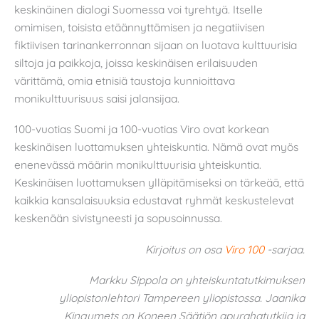
keskinäinen dialogi Suomessa voi tyrehtyä. Itselle
omimisen, toisista etäännyttämisen ja negatiivisen
fiktiivisen tarinankerronnan sijaan on luotava kulttuurisia
siltoja ja paikkoja, joissa keskinäisen erilaisuuden
värittämä, omia etnisiä taustoja kunnioittava
monikulttuurisuus saisi jalansijaa.
100-vuotias Suomi ja 100-vuotias Viro ovat korkean
keskinäisen luottamuksen yhteiskuntia. Nämä ovat myös
enenevässä määrin monikulttuurisia yhteiskuntia.
Keskinäisen luottamuksen ylläpitämiseksi on tärkeää, että
kaikkia kansalaisuuksia edustavat ryhmät keskustelevat
keskenään sivistyneesti ja sopusoinnussa.
Kirjoitus on osa
Viro 100
-sarjaa.
Markku Sippola on yhteiskuntatutkimuksen
yliopistonlehtori Tampereen yliopistossa. Jaanika
Kingumets on Koneen Säätiön apurahatutkija ja