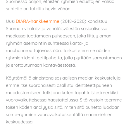
Suomessa paljon, etnisten ryhmien edustajien välisiä
suhteita on tutkittu hyvin vähän.
Uusi
DIARA-hankkeemme
(2018–2020) kohdistuu
Suomen virolais- ja venäläisväestön sosiaalisessa
mediassa tuottamaan puheeseen, joka liittyy oman
ryhmän asemointiin suhteessa kanta- ja
maahanmuuttajaväestöön. Tarkastelemme näiden
ryhmien identiteettipuhetta, jolla pyritään samastumaan
ja erottautumaan kantaväestöstä.
Käyttämällä aineistona sosiaalisen median keskusteluja
emme itse suoranaisesti osallistu identiteettipuheen
muodostamiseen tutkijana kuten tapahtuisi esimerkiksi
vuorovaikutteisessa haastattelussa. Sitä vastoin teemme
toisen käden analyysia siitä, miten sitä puhetta luodaan
some-ryhmien vuorovaikutuskentällä maanmiehien
keskuudessa.