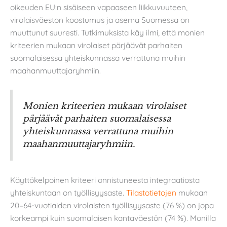
oikeuden EU:n sisäiseen vapaaseen liikkuvuuteen,
virolaisväeston koostumus ja asema Suomessa on
muuttunut suuresti. Tutkimuksista käy ilmi, että monien
kriteerien mukaan virolaiset pärjäävät parhaiten
suomalaisessa yhteiskunnassa verrattuna muihin
maahanmuuttajaryhmiin.
Monien kriteerien mukaan virolaiset
pärjäävät parhaiten suomalaisessa
yhteiskunnassa verrattuna muihin
maahanmuuttajaryhmiin.
Käyttökelpoinen kriteeri onnistuneesta integraatiosta
yhteiskuntaan on työllisyysaste.
Tilastotietojen
mukaan
20–64-vuotiaiden virolaisten työllisyysaste (76 %) on jopa
korkeampi kuin suomalaisen kantaväestön (74 %). Monilla