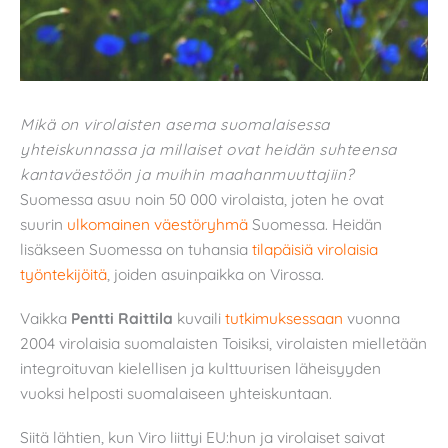
Mikä on virolaisten asema suomalaisessa
yhteiskunnassa ja millaiset ovat heidän suhteensa
kantaväestöön ja muihin maahanmuuttajiin?
Suomessa asuu noin 50 000 virolaista, joten he ovat
suurin
ulkomainen väestöryhmä
Suomessa. Heidän
lisäkseen Suomessa on tuhansia
tilapäisiä virolaisia
työntekijöitä
, joiden asuinpaikka on Virossa.
Vaikka
Pentti Raittila
kuvaili
tutkimuksessaan
vuonna
2004 virolaisia suomalaisten Toisiksi, virolaisten mielletään
integroituvan kielellisen ja kulttuurisen läheisyyden
vuoksi helposti suomalaiseen yhteiskuntaan.
Siitä lähtien, kun Viro liittyi EU:hun ja virolaiset saivat