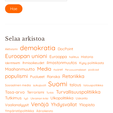
Selaa arkistoa
demokratia
DocPoint
Aktivismi
Euroopan unioni
Eurooppa
Historia
hallitus
ilmastonmuutos
Ihmisoikeudet
Kysy politiikasta
Identiteetti
Media
Maahanmuutto
nuoret
podcast
Perussuomalaiset
populismi
Retoriikka
Ranska
Puolueet
Suomi
talous
Sosiaalinen media
sukupuoli
talouspolitiikka
Turvallisuuspolitiikka
Tasa-arvo
Terrorismi
Turkki
Tutkimus
Ulkopolitiikka
Uskonto
työ
Ukrainan kriisi
Venäjä
Yhdysvallat
Yliopisto
Vaalianalyysit
Ympäristöpolitiikka
Äärioikeisto