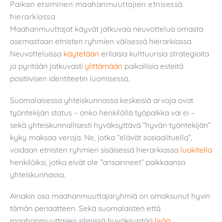
Paikan etsiminen maahanmuuttajien etnisessä
hierarkiassa
Maahanmuuttajat käyvät jatkuvaa neuvottelua omasta
asemastaan etnisten ryhmien välisessä hierarkiassa.
Neuvotteluissa
käytetään
erilaisia kulttuurisia strategioita
ja pyritään jatkuvasti
ylittämään
paikallisia esteitä
positiivisen identiteetin luomisessa.
Suomalaisessa yhteiskunnassa keskeisiä arvoja ovat
työntekijän status – onko henkilöllä työpaikka vai ei –
sekä yhteiskunnallisesti hyväksyttävä ”hyvän työntekijän”
kyky maksaa veroja. Ne, jotka ”elävät sosiaalituella”,
voidaan etnisten ryhmien sisäisessä hierarkiassa
luokitella
henkilöiksi, jotka eivät ole ”ansainneet” paikkaansa
yhteiskunnassa.
Ainakin osa maahanmuuttajaryhmiä on omaksunut hyvin
tämän periaatteen. Sekä suomalaisten että
maahanmuuttajien silmissä hyväksyntää
lisää