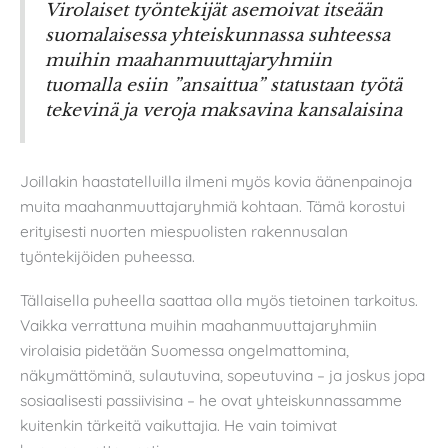
Virolaiset työntekijät asemoivat itseään
suomalaisessa yhteiskunnassa suhteessa
muihin maahanmuuttajaryhmiin
tuomalla esiin ”ansaittua” statustaan työtä
tekevinä ja veroja maksavina kansalaisina
Joillakin haastatelluilla ilmeni myös kovia äänenpainoja
muita maahanmuuttajaryhmiä kohtaan. Tämä korostui
erityisesti nuorten miespuolisten rakennusalan
työntekijöiden puheessa.
Tällaisella puheella saattaa olla myös tietoinen tarkoitus.
Vaikka verrattuna muihin maahanmuuttajaryhmiin
virolaisia pidetään Suomessa ongelmattomina,
näkymättöminä, sulautuvina, sopeutuvina – ja joskus jopa
sosiaalisesti passiivisina – he ovat yhteiskunnassamme
kuitenkin tärkeitä vaikuttajia. He vain toimivat