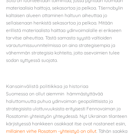
Sota on luonteeltaan toimintaa, jossa pyritään luomaan
materiaalisia haittoja, sekasortoa ja pelkoa. Tšernobylin
kaltaisen alueen ottaminen haltuun aiheuttaa jo
sellaisenaan henkistä sekasortoa ja pelkoa. Mitään
erillistä materiaalista haittaa ydinvoimalalle ei erikseen
tarvitse aiheuttaa. Tästä samasta syystä valtioiden
varautumissuunnitelmissa on aina strategisempia ja
vähemmän strategisia kohteita, joita asevoimien tulee
sodan syttyessä suojata.
Kansainvälistä politiikkaa ja historiaa
Suomessa on ollut aiemmin hämmästyttävää
haluttomuutta puhua ydinvoiman geopoliittisista ja
strategisista ulottuvuuksista erityisesti Fennovoiman ja
Rosatomin yhteistyön yhteydessä. Nyt Ukrainan tilanteen
kärjistyessä hankkeen osakkaat itse ovat nostaneet esiin,
millainen virhe Rosatom -yhteistyö on ollut
. Tähän saakka