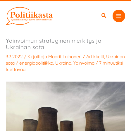
Siirry
sisältöön
Ydinvoiman strateginen merkitys ja
Ukrainan sota
3.3.2022
/ Kirjoittaja
Maarit Laihonen
/
Artikkelit
,
Ukrainan
sota
/
energiapolitiikka
,
Ukraina
,
Ydinvoima
/
7 minuutiksi
luettavaa