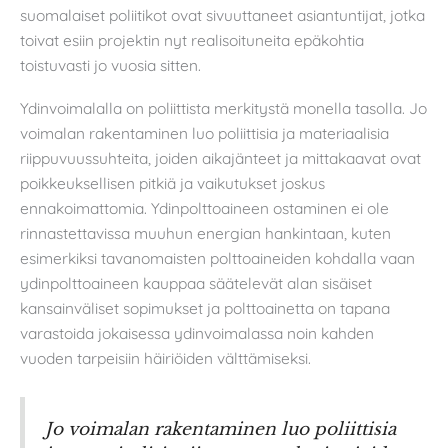
suomalaiset poliitikot ovat sivuuttaneet asiantuntijat, jotka
toivat esiin projektin nyt realisoituneita epäkohtia
toistuvasti jo vuosia sitten.
Ydinvoimalalla on poliittista merkitystä monella tasolla. Jo
voimalan rakentaminen luo poliittisia ja materiaalisia
riippuvuussuhteita, joiden aikajänteet ja mittakaavat ovat
poikkeuksellisen pitkiä ja vaikutukset joskus
ennakoimattomia. Ydinpolttoaineen ostaminen ei ole
rinnastettavissa muuhun energian hankintaan, kuten
esimerkiksi tavanomaisten polttoaineiden kohdalla vaan
ydinpolttoaineen kauppaa säätelevät alan sisäiset
kansainväliset sopimukset ja polttoainetta on tapana
varastoida jokaisessa ydinvoimalassa noin kahden
vuoden tarpeisiin häiriöiden välttämiseksi.
Jo voimalan rakentaminen luo poliittisia