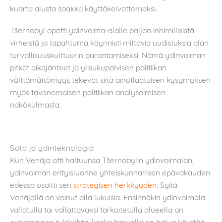
kuorta alusta saakka käyttökelvottomaksi.
Tšernobyl opetti ydinvoima-alalle paljon inhimillisistä
virheistä ja tapahtuma käynnisti mittavia uudistuksia alan
turvallisuuskulttuurin parantamiseksi. Nämä ydinvoiman
pitkät aikajänteet ja ylisukupolvisen politiikan
välttämättömyys tekevät siitä ainutlaatuisen kysymyksen
myös tavanomaisen politiikan analysoimisen
näkökulmasta.
Sota ja ydinteknologia
Kun Venäjä otti haltuunsa Tšernobylin ydinvoimalan,
ydinvoiman erityisluonne yhteiskunnallisen epävakauden
edessä osoitti sen
strategisen herkkyyden
. Syitä
Venäjällä on voinut olla lukuisia. Ensinnäkin ydinvoimala
vallatulla tai vallattavaksi tarkoitetulla alueella on
erinomainen tukikohta, koska harvalla on halua käyttää