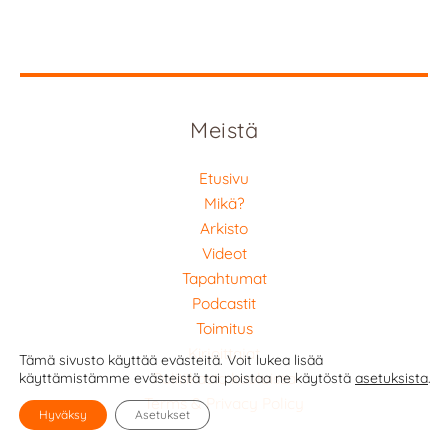
Meistä
Etusivu
Mikä?
Arkisto
Videot
Tapahtumat
Podcastit
Toimitus
Kirjoittajat
Tämä sivusto käyttää evästeitä. Voit lukea lisää
Politiikasta kouluissa
käyttämistämme evästeistä tai poistaa ne käytöstä
asetuksista
.
Terms & Privacy Policy
Hyväksy
Asetukset