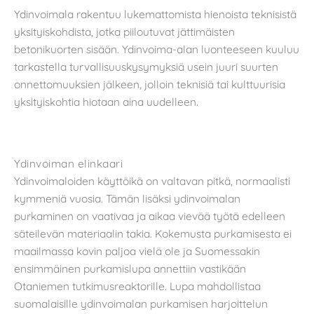
Ydinvoimala rakentuu lukemattomista hienoista teknisistä
yksityiskohdista, jotka piiloutuvat jättimäisten
betonikuorten sisään. Ydinvoima-alan luonteeseen kuuluu
tarkastella turvallisuuskysymyksiä usein juuri suurten
onnettomuuksien jälkeen, jolloin teknisiä tai kulttuurisia
yksityiskohtia hiotaan aina uudelleen.
Ydinvoiman elinkaari
Ydinvoimaloiden käyttöikä on valtavan pitkä, normaalisti
kymmeniä vuosia. Tämän lisäksi ydinvoimalan
purkaminen on vaativaa ja aikaa vievää työtä edelleen
säteilevän materiaalin takia. Kokemusta purkamisesta ei
maailmassa kovin paljoa vielä ole ja Suomessakin
ensimmäinen purkamislupa annettiin vastikään
Otaniemen tutkimusreaktorille. Lupa mahdollistaa
suomalaisille ydinvoimalan purkamisen harjoittelun