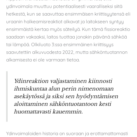
ydinvoimala muuttuu potentiaalisesti vaaralliseksi siitä
hetkestä, kun se saavuttaa ensimmäisen kriittisyytensä eli
uraanin halkeamisreaktiot alkavat ja laitokseen syntyy
ensimmäistä kertaa myös säteilyä. Kun tämä fissioreaktio
saadaan vakaaksi, laitos tuottaa jonakin päivänä sähköä
tai lämpöä. Olkiluoto 3:ssa ensimmäinen kriittisyys
saavutettiin alkuvuodesta 2022, mutta sähköntuotannon
alkamisesta ei ole varmaan tietoa.
Ydinreaktion valjastaminen kiinnosti
ihmiskuntaa alun perin nimenomaan
asekäytössä ja siksi sen hyödyntämisen
aloittaminen sähköntuotantoon kesti
huomattavasti kauemmin.
Ydinvoimaloiden historia on suoraan ja erottamattomasti