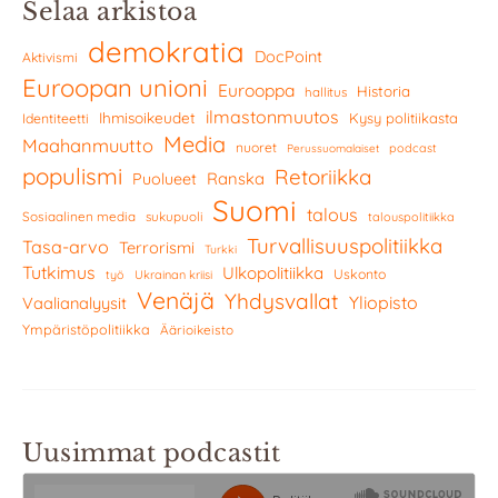
Selaa arkistoa
demokratia
DocPoint
Aktivismi
Euroopan unioni
Eurooppa
Historia
hallitus
ilmastonmuutos
Ihmisoikeudet
Kysy politiikasta
Identiteetti
Media
Maahanmuutto
nuoret
podcast
Perussuomalaiset
populismi
Retoriikka
Ranska
Puolueet
Suomi
talous
Sosiaalinen media
sukupuoli
talouspolitiikka
Turvallisuuspolitiikka
Tasa-arvo
Terrorismi
Turkki
Tutkimus
Ulkopolitiikka
Uskonto
työ
Ukrainan kriisi
Venäjä
Yhdysvallat
Yliopisto
Vaalianalyysit
Ympäristöpolitiikka
Äärioikeisto
Uusimmat podcastit