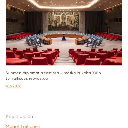
Suomen diplomatia testissä – matkalla kohti YK:n
turvallisuusneuvostoa
16.6.2026
Kirjoittajasta
Maarit Laihonen