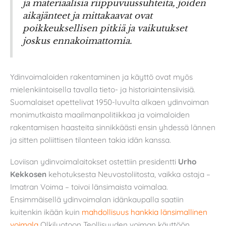
ja materiaalisia riippuvuussuhteita, joiden
aikajänteet ja mittakaavat ovat
poikkeuksellisen pitkiä ja vaikutukset
joskus ennakoimattomia.
Ydinvoimaloiden rakentaminen ja käyttö ovat myös
mielenkiintoisella tavalla tieto- ja historiaintensiivisiä.
Suomalaiset opettelivat 1950-luvulta alkaen ydinvoiman
monimutkaista maailmanpolitiikkaa ja voimaloiden
rakentamisen haasteita sinnikkäästi ensin yhdessä lännen
ja sitten poliittisen tilanteen takia idän kanssa.
Loviisan ydinvoimalaitokset ostettiin presidentti
Urho
Kekkosen
kehotuksesta Neuvostoliitosta, vaikka ostaja –
Imatran Voima – toivoi länsimaista voimalaa.
Ensimmäisellä ydinvoimalan idänkaupalla saatiin
kuitenkin ikään kuin
mahdollisuus hankkia länsimallinen
voimala
Olkiluotoon Teollisuuden voiman käyttöön.