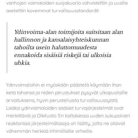
vanhojen voimaloiden suojakuoria vahvistettiin ja uusille
asetettiin kovemmat turvallisuusstandardit.
Ydinvoima-alan toimijoita suitsitaan alan
hallinnon ja kansalaisyhteiskunnan
tahoilta usein haluttomuudesta
ennakoida sisäisiä riskejä tai ulkoisia
uhkia.
Ydinvoimaloihin ei myöskään päästetä käymään ihan
ketä tahansa ja niiden piirustukset pysyvät ulkopuolisille
arvoituksena, hyvin perustelluista turvallisuussyistä.
Lisäksi ydinvoimaloiden sisäiset turvajärjestelmät ovat
merkittäviä ja Olkiluoto 3:n kaltaisessa uuden sukupolven
reaktorissa järjestelmätasoja on lisätty, jotta ne olisivat
vähemmän herkkiä inhimillisille virheille.