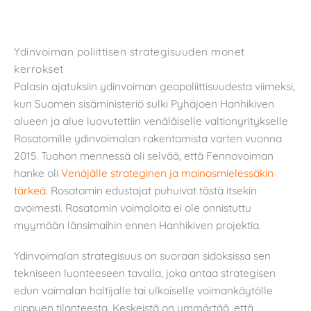
Ydinvoiman poliittisen strategisuuden monet
kerrokset
Palasin ajatuksiin ydinvoiman geopoliittisuudesta viimeksi,
kun Suomen sisäministeriö sulki Pyhäjoen Hanhikiven
alueen ja alue luovutettiin venäläiselle valtionyritykselle
Rosatomille ydinvoimalan rakentamista varten vuonna
2015. Tuohon mennessä oli selvää, että Fennovoiman
hanke oli
Venäjälle strateginen ja mainosmielessäkin
tärkeä
. Rosatomin edustajat puhuivat tästä itsekin
avoimesti. Rosatomin voimaloita ei ole onnistuttu
myymään länsimaihin ennen Hanhikiven projektia.
Ydinvoimalan strategisuus on suoraan sidoksissa sen
tekniseen luonteeseen tavalla, joka antaa strategisen
edun voimalan haltijalle tai ulkoiselle voimankäytölle
riippuen tilanteesta. Keskeistä on ymmärtää, että