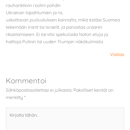
rauhanktiivin roolini pohdin
Ukrainan tapahtumien ja ns.
uskottavan puolustuksen kannalta, mikä estäisi Suomea
tekemään Iranit tai Israelit, ja panostaa uraanin
rikastamiseen. Ei tarvitsi spekuloida Naton etuja ja
haittoja Putinin tai uuden Trumpin näkökulmista.
Vastaa
Kommentoi
Sähköpostiosoitettasi ei julkaista.
Pakolliset kentät on
merkitty
*
Kirjoita
tähän..