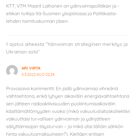
KTT, VTM Maarit Laihonen on ydinvoimapolitiikan ja -
etiikan tutkija Itä-Suomen yliopistossa ja Politiikasta-
lehden toimituskunnan jäsen.
1 ajatus aiheesta “Ydinvoiman strateginen merkitys ja
Ukrainan sota”
ARI VIRTA
3.3.2022 KLO 22:24
Provosoiva kommentti: En pidä ydinvoimaa vihreänä
vaihtoehtona, enkä lyhyen aikavälin energiavaihtoehtona
sen jätteen radioaktiivisuuden puoliintumisaikavälin
käsittämättömyyden vuoksi (mikä vakuutuslaitoskollektiivi
vaikuuttaisi turvallisen ydinvoiman ja ydinjätteen
säilyttämisajan täysturvan – ja mikä olisi tällöin sähkön
hinta vakuutusmaksuineen?). Kieltäen entisen