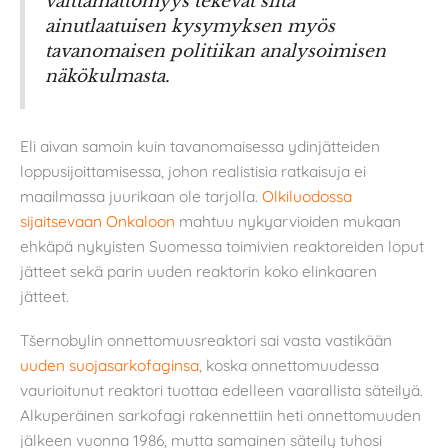
välttämättömyys tekevät siitä
ainutlaatuisen kysymyksen myös
tavanomaisen politiikan analysoimisen
näkökulmasta.
Eli aivan samoin kuin tavanomaisessa ydinjätteiden
loppusijoittamisessa, johon realistisia ratkaisuja ei
maailmassa juurikaan ole tarjolla.
Olkiluodossa
sijaitsevaan Onkaloon
mahtuu nykyarvioiden mukaan
ehkäpä nykyisten Suomessa toimivien reaktoreiden loput
jätteet sekä parin uuden reaktorin koko elinkaaren
jätteet.
Tšernobylin onnettomuusreaktori sai vasta vastikään
uuden suojasarkofaginsa
, koska onnettomuudessa
vaurioitunut reaktori tuottaa edelleen vaarallista säteilyä.
Alkuperäinen sarkofagi rakennettiin heti onnettomuuden
jälkeen vuonna 1986, mutta samainen säteily tuhosi