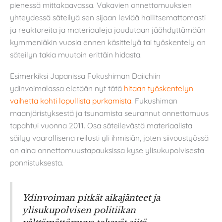
pienessä mittakaavassa. Vakavien onnettomuuksien
yhteydessä säteilyä sen sijaan leviää hallitsemattomasti
ja reaktoreita ja materiaaleja joudutaan jäähdyttämään
kymmeniäkin vuosia ennen käsittelyä tai työskentely on
säteilyn takia muutoin erittäin hidasta.
Esimerkiksi Japanissa Fukushiman Daiichiin
ydinvoimalassa eletään nyt tätä
hitaan työskentelyn
vaihetta kohti lopullista purkamista
. Fukushiman
maanjäristyksestä ja tsunamista seurannut onnettomuus
tapahtui vuonna 2011. Osa säteilevästä materiaalista
säilyy vaarallisena reilusti yli ihmisiän, joten siivoustyössä
on aina onnettomuustapauksissa kyse ylisukupolvisesta
ponnistuksesta.
Ydinvoiman pitkät aikajänteet ja
ylisukupolvisen politiikan