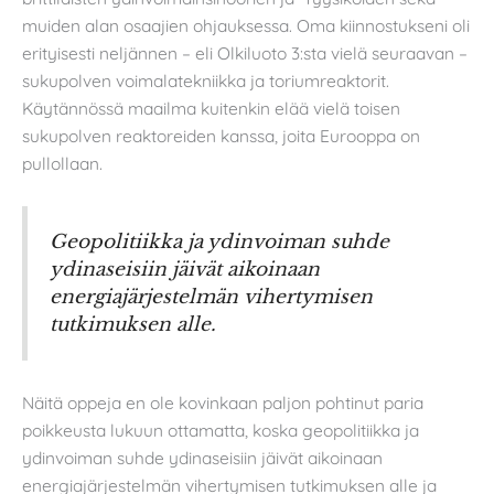
muiden alan osaajien ohjauksessa. Oma kiinnostukseni oli
erityisesti neljännen – eli Olkiluoto 3:sta vielä seuraavan –
sukupolven voimalatekniikka ja toriumreaktorit.
Käytännössä maailma kuitenkin elää vielä toisen
sukupolven reaktoreiden kanssa, joita Eurooppa on
pullollaan.
Geopolitiikka ja ydinvoiman suhde
ydinaseisiin jäivät aikoinaan
energiajärjestelmän vihertymisen
tutkimuksen alle.
Näitä oppeja en ole kovinkaan paljon pohtinut paria
poikkeusta lukuun ottamatta, koska geopolitiikka ja
ydinvoiman suhde ydinaseisiin jäivät aikoinaan
energiajärjestelmän vihertymisen tutkimuksen alle ja