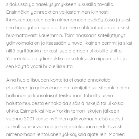
sidoksissa ydinasekysymykseen lukuisilla tavoilla.
Ensinnäkin ydinreaktion valjastaminen kiinnosti
ihmiskuntaa alun perin nimenomaan asekäytössä ja siksi
sen hyödyntämisen aloittaminen sähköntuotantoon kesti
huomattavasti kauemmin. Toiminnassaan säteilyttynyt
ydinvoimala on jo itsessään uinuva likainen pommi ja siksi
niitä pyritäänkin tarkasti suojelemaan ulkoisilta uhilta.
Ydinreaktio on ydinreaktio tarkoituksesta riippumatta ja
sen käyttö vaatii huolellisuutta.
Aina huolellisuuden kohteita ei osata ennakoida
etukäteen ja ydinvoima-alan toimijoita suitsitaankin alan
hallinnon ja kansalaisyhteiskunnan tahoilta usein
haluttomuudesta ennakoida sisäisiä riskejä tai ulkoisia
uhkia. Esimerkiksi New Yorkin terrori-iskujen jälkeen
vuonna 2001 kansainvälinen ydinvoimayhteisö uudisti
turvallisuusarvioitaan ja -ohjeistuksiaan merkittävästi
nimenomaan lentokonehyökkäyksiä ajatellen. Monien