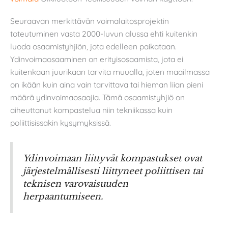
Seuraavan merkittävän voimalaitosprojektin
toteutuminen vasta 2000-luvun alussa ehti kuitenkin
luoda osaamistyhjiön, jota edelleen paikataan.
Ydinvoimaosaaminen on erityisosaamista, jota ei
kuitenkaan juurikaan tarvita muualla, joten maailmassa
on ikään kuin aina vain tarvittava tai hieman liian pieni
määrä ydinvoimaosaajia. Tämä osaamistyhjiö on
aiheuttanut kompastelua niin tekniikassa kuin
poliittisissakin kysymyksissä.
Ydinvoimaan liittyvät kompastukset ovat
järjestelmällisesti liittyneet poliittisen tai
teknisen varovaisuuden
herpaantumiseen.