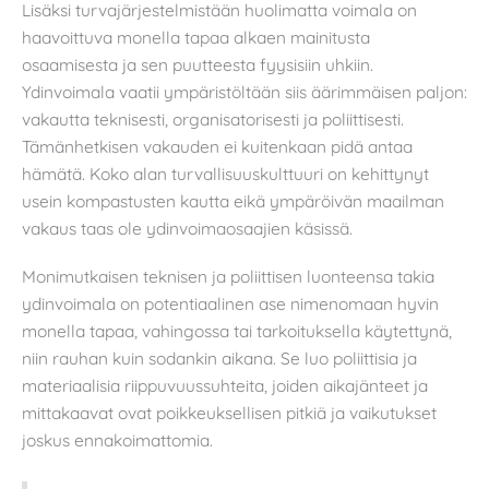
Lisäksi turvajärjestelmistään huolimatta voimala on
haavoittuva monella tapaa alkaen mainitusta
osaamisesta ja sen puutteesta fyysisiin uhkiin.
Ydinvoimala vaatii ympäristöltään siis äärimmäisen paljon:
vakautta teknisesti, organisatorisesti ja poliittisesti.
Tämänhetkisen vakauden ei kuitenkaan pidä antaa
hämätä. Koko alan turvallisuuskulttuuri on kehittynyt
usein kompastusten kautta eikä ympäröivän maailman
vakaus taas ole ydinvoimaosaajien käsissä.
Monimutkaisen teknisen ja poliittisen luonteensa takia
ydinvoimala on potentiaalinen ase nimenomaan hyvin
monella tapaa, vahingossa tai tarkoituksella käytettynä,
niin rauhan kuin sodankin aikana. Se luo poliittisia ja
materiaalisia riippuvuussuhteita, joiden aikajänteet ja
mittakaavat ovat poikkeuksellisen pitkiä ja vaikutukset
joskus ennakoimattomia.