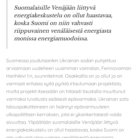
Suomalaisille Venäjään liittyvä
energiakeskustelu on ollut haastavaa,
koska Suomi on niin vahvasti
riippuvainen venäläisestä energiasta
monissa energiamuodoissa.
Suomessa joudutaankin Ukrainan sodan puhjettua
arvioimaan uudelleen uusimman voimalan, Fennovoiman
Hanhikivi 1:n, suunnitelmat. Osakkailla on jo ollut ja on
varmasti erilaisia syitä pyrkiä irtautumaan projektista,
mutta projekti itsessään on hitaasti taustalla muuttunut
varmaksi luvatusta sisäisesti epävarmaksi. Ukrainan sota
talouspakotteineen on lisännyt epävarmuuteen
ulkopoliittisen kerroksen, jota ei yksinkertaisesti voida
sivuuttaa. Ylipäätään suomalaisille Venäjään liittyvä
energiakeskustelu on ollut haastavaa, koska Suomi on
niin vahvasti riippuvainen venäläisestä energiasta