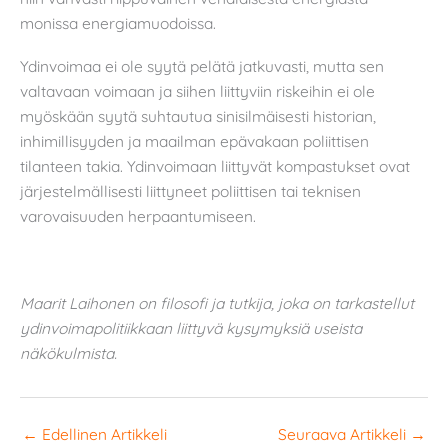
monissa energiamuodoissa.
Ydinvoimaa ei ole syytä pelätä jatkuvasti, mutta sen
valtavaan voimaan ja siihen liittyviin riskeihin ei ole
myöskään syytä suhtautua sinisilmäisesti historian,
inhimillisyyden ja maailman epävakaan poliittisen
tilanteen takia. Ydinvoimaan liittyvät kompastukset ovat
järjestelmällisesti liittyneet poliittisen tai teknisen
varovaisuuden herpaantumiseen.
Maarit Laihonen on filosofi ja tutkija, joka on tarkastellut
ydinvoimapolitiikkaan liittyvä kysymyksiä useista
näkökulmista.
←
Edellinen Artikkeli
Seuraava Artikkeli
→