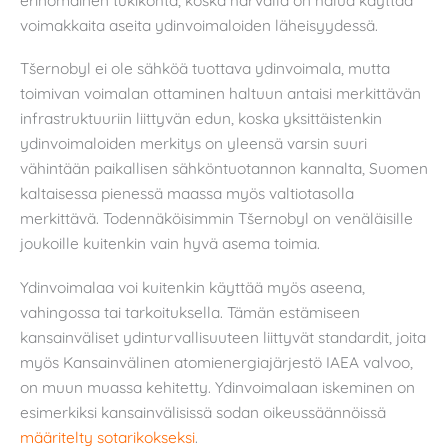
voimakkaita aseita ydinvoimaloiden läheisyydessä.
Tšernobyl ei ole sähköä tuottava ydinvoimala, mutta
toimivan voimalan ottaminen haltuun antaisi merkittävän
infrastruktuuriin liittyvän edun, koska yksittäistenkin
ydinvoimaloiden merkitys on yleensä varsin suuri
vähintään paikallisen sähköntuotannon kannalta, Suomen
kaltaisessa pienessä maassa myös valtiotasolla
merkittävä. Todennäköisimmin Tšernobyl on venäläisille
joukoille kuitenkin vain hyvä asema toimia.
Ydinvoimalaa voi kuitenkin käyttää myös aseena,
vahingossa tai tarkoituksella. Tämän estämiseen
kansainväliset ydinturvallisuuteen liittyvät standardit, joita
myös Kansainvälinen atomienergiajärjestö IAEA valvoo,
on muun muassa kehitetty. Ydinvoimalaan iskeminen on
esimerkiksi kansainvälisissä sodan oikeussäännöissä
määritelty sotarikokseksi
.