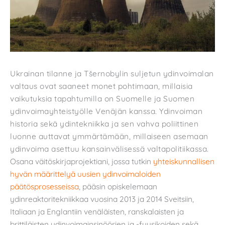
Ukrainan tilanne ja Tšernobylin suljetun ydinvoimalan
valtaus ovat saaneet monet pohtimaan, millaisia
vaikutuksia tapahtumilla on Suomelle ja Suomen
ydinvoimayhteistyölle Venäjän kanssa. Ydinvoiman
historia sekä ydintekniikka ja sen vahva poliittinen
luonne auttavat ymmärtämään, millaiseen asemaan
ydinvoima asettuu kansainvälisessä valtapolitiikassa.
Osana väitöskirjaprojektiani, jossa tutkin
yhteiskunnallisen
hyvän määrittelyä uusien ydinvoimaloiden
päätösprosesseissa
, pääsin opiskelemaan
ydinreaktoritekniikkaa vuosina 2013 ja 2014 Sveitsiin,
Italiaan ja Englantiin venäläisten, ranskalaisten ja
brittiläisten ydinvoimainsinöörien ja -fyysikoiden sekä