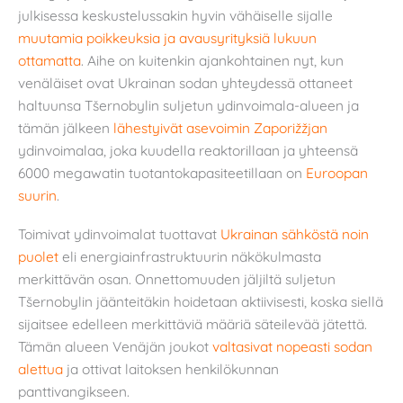
julkisessa keskustelussakin hyvin vähäiselle sijalle
muutamia poikkeuksia ja avausyrityksiä lukuun
ottamatta
. Aihe on kuitenkin ajankohtainen nyt, kun
venäläiset ovat Ukrainan sodan yhteydessä ottaneet
haltuunsa Tšernobylin suljetun ydinvoimala-alueen ja
tämän jälkeen
lähestyivät asevoimin Zaporižžjan
ydinvoimalaa, joka kuudella reaktorillaan ja yhteensä
6000 megawatin tuotantokapasiteetillaan on
Euroopan
suurin
.
Toimivat ydinvoimalat tuottavat
Ukrainan sähköstä noin
puolet
eli energiainfrastruktuurin näkökulmasta
merkittävän osan. Onnettomuuden jäljiltä suljetun
Tšernobylin jäänteitäkin hoidetaan aktiivisesti, koska siellä
sijaitsee edelleen merkittäviä määriä säteilevää jätettä.
Tämän alueen Venäjän joukot
valtasivat nopeasti sodan
alettua
ja ottivat laitoksen henkilökunnan
panttivangikseen.