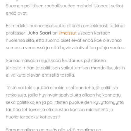
Suomen poliittisen rauhallisuuden mahdollistaneet seikat
enää ovat.
Esimerkiksi huono-osaisuutta pitkään ansiokkaasti tutkinut
professori
Juho Saari
on
ilmaissut
useaan kertaan
huolensa siitä, että suomalaiset eivät enää koe olevansa
samassa veneessä ja että hyvinvointivaltion pohja vuotaa.
Samaan aikaan myöskään luottamus poliittiseen
järjestelmään ja poliittisen vaikuttamisen mahdollisuuksiin
ei vaikuta olevan entisellä tasolla.
Tästä voi toki syyttää ainakin osaltaan tehtyjä poliittisia
ratkaisuja, joilla hyvinvointipalveluita ollaan heikennetty
sekä poliitikkojen ja poliittisten puolueiden kyvyttömyyttä
täyttää tehtävänsä eli edustaa kansan mielipiteitä ja
huolia tarpeeksi kattavasti.
Samaan aikaan on myös niin, että maailma on