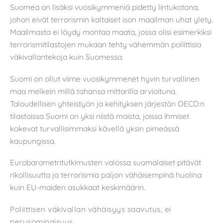
Suomea on lisäksi vuosikymmeniä pidetty lintukotona,
johon eivät terrorismin kaltaiset ison maailman uhat ylety.
Maailmasta ei löydy montaa maata, jossa olisi esimerkiksi
terrorismitilastojen mukaan tehty vähemmän poliittisia
väkivallantekoja kuin Suomessa.
Suomi on ollut viime vuosikymmenet hyvin turvallinen
maa melkein millä tahansa mittarilla arvioituna.
Taloudellisen yhteistyön ja kehityksen järjestön OECD:n
tilastoissa Suomi on yksi niistä maista, joissa ihmiset
kokevat turvallisimmaksi kävellä yksin pimeässä
kaupungissa.
Eurobarometritutkimusten valossa suomalaiset pitävät
rikollisuutta ja terrorismia paljon vähäisempinä huolina
kuin EU-maiden asukkaat keskimäärin.
Poliittisen väkivallan vähäisyys saavutus, ei
perusominaisuus