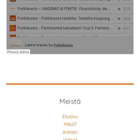
Meistä
Etusivu
Mikä?
Arkisto
Videot