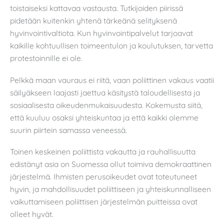
toistaiseksi kattavaa vastausta. Tutkijoiden piirissä
pidetään kuitenkin yhtenä tärkeänä selityksenä
hyvinvointivaltiota. Kun hyvinvointipalvelut tarjoavat
kaikille kohtuullisen toimeentulon ja koulutuksen, tarvetta
protestoinnille ei ole.
Pelkkä maan vauraus ei riitä, vaan poliittinen vakaus vaatii
säilyäkseen laajasti jaettua käsitystä taloudellisesta ja
sosiaalisesta oikeudenmukaisuudesta. Kokemusta siitä,
että kuuluu osaksi yhteiskuntaa ja että kaikki olemme
suurin piirtein samassa veneessä.
Toinen keskeinen poliittista vakautta ja rauhallisuutta
edistänyt asia on Suomessa ollut toimiva demokraattinen
järjestelmä. Ihmisten perusoikeudet ovat toteutuneet
hyvin, ja mahdollisuudet poliittiseen ja yhteiskunnalliseen
vaikuttamiseen poliittisen järjestelmän puitteissa ovat
olleet hyvät.