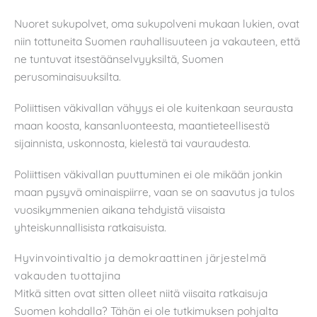
Nuoret sukupolvet, oma sukupolveni mukaan lukien, ovat
niin tottuneita Suomen rauhallisuuteen ja vakauteen, että
ne tuntuvat itsestäänselvyyksiltä, Suomen
perusominaisuuksilta.
Poliittisen väkivallan vähyys ei ole kuitenkaan seurausta
maan koosta, kansanluonteesta, maantieteellisestä
sijainnista, uskonnosta, kielestä tai vauraudesta.
Poliittisen väkivallan puuttuminen ei ole mikään jonkin
maan pysyvä ominaispiirre, vaan se on saavutus ja tulos
vuosikymmenien aikana tehdyistä viisaista
yhteiskunnallisista ratkaisuista.
Hyvinvointivaltio ja demokraattinen järjestelmä
vakauden tuottajina
Mitkä sitten ovat sitten olleet niitä viisaita ratkaisuja
Suomen kohdalla? Tähän ei ole tutkimuksen pohjalta