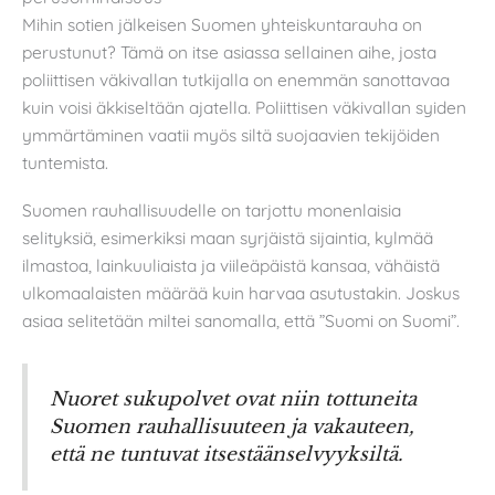
Mihin sotien jälkeisen Suomen yhteiskuntarauha on
perustunut? Tämä on itse asiassa sellainen aihe, josta
poliittisen väkivallan tutkijalla on enemmän sanottavaa
kuin voisi äkkiseltään ajatella. Poliittisen väkivallan syiden
ymmärtäminen vaatii myös siltä suojaavien tekijöiden
tuntemista.
Suomen rauhallisuudelle on tarjottu monenlaisia
selityksiä, esimerkiksi maan syrjäistä sijaintia, kylmää
ilmastoa, lainkuuliaista ja viileäpäistä kansaa, vähäistä
ulkomaalaisten määrää kuin harvaa asutustakin. Joskus
asiaa selitetään miltei sanomalla, että ”Suomi on Suomi”.
Nuoret sukupolvet ovat niin tottuneita
Suomen rauhallisuuteen ja vakauteen,
että ne tuntuvat itsestäänselvyyksiltä.