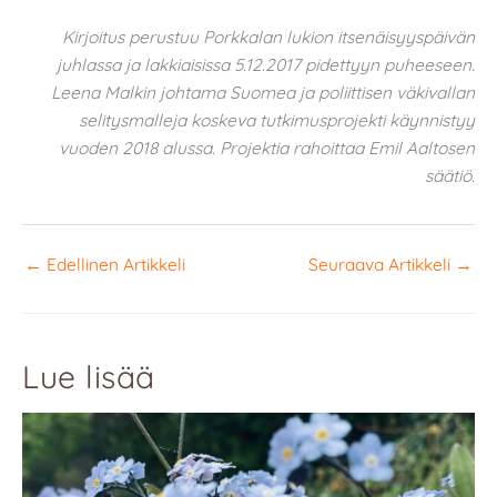
Kirjoitus perustuu Porkkalan lukion itsenäisyyspäivän
juhlassa ja lakkiaisissa 5.12.2017 pidettyyn puheeseen.
Leena Malkin johtama Suomea ja poliittisen väkivallan
selitysmalleja koskeva tutkimusprojekti käynnistyy
vuoden 2018 alussa. Projektia rahoittaa Emil Aaltosen
säätiö.
←
Edellinen Artikkeli
Seuraava Artikkeli
→
Lue lisää