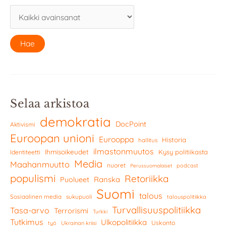
Selaa arkistoa
demokratia
DocPoint
Aktivismi
Euroopan unioni
Eurooppa
Historia
hallitus
ilmastonmuutos
Ihmisoikeudet
Kysy politiikasta
Identiteetti
Media
Maahanmuutto
nuoret
podcast
Perussuomalaiset
populismi
Retoriikka
Ranska
Puolueet
Suomi
talous
Sosiaalinen media
sukupuoli
talouspolitiikka
Turvallisuuspolitiikka
Tasa-arvo
Terrorismi
Turkki
Tutkimus
Ulkopolitiikka
Uskonto
työ
Ukrainan kriisi