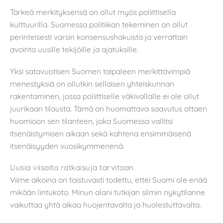
Tärkeä merkityksensä on ollut myös poliittisella
kulttuurilla. Suomessa politiikan tekeminen on ollut
perinteisesti varsin konsensushakuista ja verrattain
avointa uusille tekijöille ja ajatuksille.
Yksi satavuotisen Suomen taipaleen merkittävimpiä
menestyksiä on ollutkin sellaisen yhteiskunnan
rakentaminen, jossa poliittiselle väkivallalle ei ole ollut
juurikaan tilausta. Tämä on huomattava saavutus ottaen
huomioon sen tilanteen, joka Suomessa vallitsi
itsenäistymisen aikaan sekä kahtena ensimmäisenä
itsenäisyyden vuosikymmenenä.
Uusia viisaita ratkaisuja tarvitaan
Viime aikoina on toistuvasti todettu, ettei Suomi ole enää
mikään lintukoto. Minun alani tutkijan silmin nykytilanne
vaikuttaa yhtä aikaa huojentavalta ja huolestuttavalta.