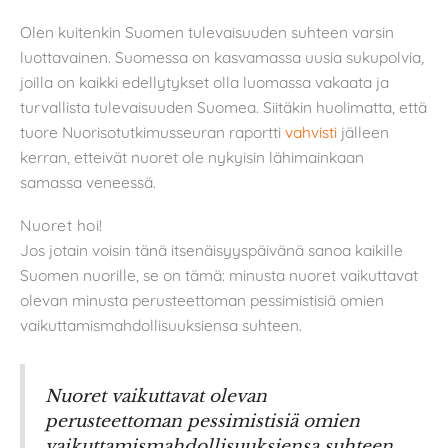
Olen kuitenkin Suomen tulevaisuuden suhteen varsin
luottavainen. Suomessa on kasvamassa uusia sukupolvia,
joilla on kaikki edellytykset olla luomassa vakaata ja
turvallista tulevaisuuden Suomea. Siitäkin huolimatta, että
tuore Nuorisotutkimusseuran raportti
vahvisti
jälleen
kerran, etteivät nuoret ole nykyisin lähimainkaan
samassa veneessä.
Nuoret hoi!
Jos jotain voisin tänä itsenäisyyspäivänä sanoa kaikille
Suomen nuorille, se on tämä: minusta nuoret vaikuttavat
olevan minusta perusteettoman pessimistisiä omien
vaikuttamismahdollisuuksiensa suhteen.
Nuoret vaikuttavat olevan
perusteettoman pessimistisiä omien
vaikuttamismahdollisuuksiensa suhteen.