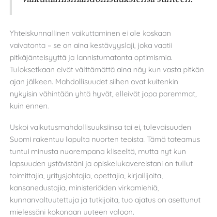
Yhteiskunnallinen vaikuttaminen ei ole koskaan
vaivatonta – se on aina kestävyyslaji, joka vaatii
pitkäjänteisyyttä ja lannistumatonta optimismia.
Tuloksetkaan eivät välttämättä aina näy kun vasta pitkän
ajan jälkeen. Mahdollisuudet siihen ovat kuitenkin
nykyisin vähintään yhtä hyvät, elleivät jopa paremmat,
kuin ennen.
Uskoi vaikutusmahdollisuuksiinsa tai ei, tulevaisuuden
Suomi rakentuu lopulta nuorten teoista. Tämä toteamus
tuntui minusta nuorempana kliseeltä, mutta nyt kun
lapsuuden ystävistäni ja opiskelukavereistani on tullut
toimittajia, yritysjohtajia, opettajia, kirjailijoita,
kansanedustajia, ministeriöiden virkamiehiä,
kunnanvaltuutettuja ja tutkijoita, tuo ajatus on asettunut
mielessäni kokonaan uuteen valoon.