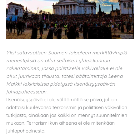
Yksi satavuotisen Suomen taipaleen merkittävimpiä
menestyksiä on ollut sellaisen yhteiskunnan
rakentaminen, jossa poliittiselle väkivallalle ei ole
ollut juurikaan tilausta, totesi päätoimittaja Leena
Malkki lakkiaisissa pidetyssä itsenäisyyspäivän
juhlapuheessaan.
Itsenäisyyspäivä ei ole välttämättä se päivä, jolloin
odottaisi kuulevansa terrorismin ja poliittisen väkivallan
tutkijasta, ainakaan jos kaikki on mennyt suunnitelmien
mukaan. Terrorismi kun aiheena ei ole mitenkään
juhlapuheainesta.