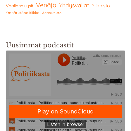
Venäjä
Yhdysvallat
Yliopisto
Vaalianalyysit
Ympäristöpolitiikka
Äärioikeisto
Uusimmat podcastit