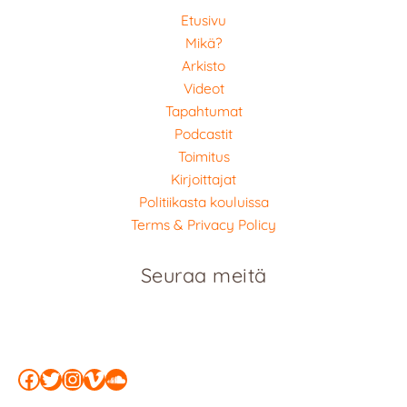
Etusivu
Mikä?
Arkisto
Videot
Tapahtumat
Podcastit
Toimitus
Kirjoittajat
Politiikasta kouluissa
Terms & Privacy Policy
Seuraa meitä
Facebook
Twitter
Instagram
Vimeo
SoundCloud