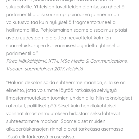
sukupolville. Yhteisten tavoitteiden ajamisessa yhdellä
parlamentilla olisi suurempi painoarvo ja enemmän
vaikutusvaltaa kuin nykyisellä fragmentoituneella
hallintomallilla. Pohjoismainen saamelaissopimus pitäisi
avata uudestaan ja aloittaa neuvottelut kolmien
saamelaiskäräjien korvaamisesta yhdellä yhteisellä
parlamentilla.”
Pirita Näkkäläjärvi, KTM, MSc Media & Communications,
Vuoden saamelainen 2017, Helsinki
”Haluan dekolonisoida suhteemme maahan, sillä se on
elinehto, jotta voisimme löytää ratkaisuja selviytyä
ilmastonmuutoksen tuomien uhkien alla. Niin teknologiset
ratkaisut, poliittiset päätökset kuin henkilökohtaiset
valinnat ilmastonmuutoksen hidastamiseksi lähtevät
suhteestamme maahan. Saamelaiset muiden
alkuperäiskansojen rinnalla ovat tärkeässä asemassa
tässä elintärkeässä prosessissa.