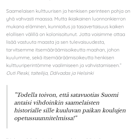
Saamelaisen kulttuurisen ja henkisen perinteen pohja on
yhä vahvasti maassa. Mutta ikiaikainen luonnonkierron
mukana eläminen, kunnioitus ja tasavertaisuus kaiken
elollisen välillä on kolonisoitunut. Jotta voisimme ottaa
lisää vastuuta maasta ja sen tulevaisuudesta,
tarvitsemme itsemääräämisoikeutta maahan, johon
kuulumme, sekä itsemääräämisoikeutta henkisen
kulttuuriperintömme vaalimiseen ja vahvistamiseen.”
Outi Pieski, taiteilija, Dálvadas ja Helsinki
”Todella toivon, että satavuotias Suomi
antaisi vihdoinkin saamelaisten
historialle sille kuuluvan paikan koulujen
opetussuunnitelmissa!”