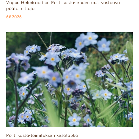
Vappu Helmisaari on Politiikasta-lehden uusi vastaava
päätoimittaja
6.8.2026
Politiikasta-toimituksen kesätauko