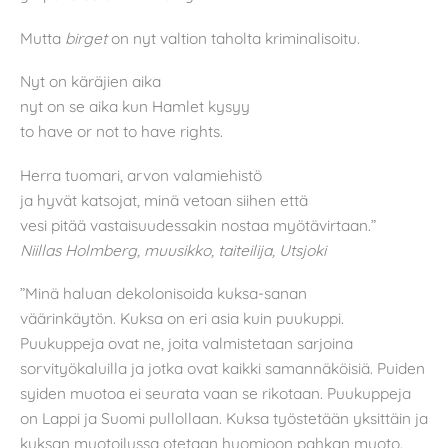
Mutta
birget
on nyt valtion taholta kriminalisoitu.
Nyt on käräjien aika
nyt on se aika kun Hamlet kysyy
to have or not to have rights.
Herra tuomari, arvon valamiehistö
ja hyvät katsojat, minä vetoan siihen että
vesi pitää vastaisuudessakin nostaa myötävirtaan.”
Niillas Holmberg, muusikko, taiteilija, Utsjoki
”Minä haluan dekolonisoida kuksa-sanan
väärinkäytön. Kuksa on eri asia kuin puukuppi.
Puukuppeja ovat ne, joita valmistetaan sarjoina
sorvityökaluilla ja jotka ovat kaikki samannäköisiä. Puiden
syiden muotoa ei seurata vaan se rikotaan. Puukuppeja
on Lappi ja Suomi pullollaan. Kuksa työstetään yksittäin ja
kuksan muotoilussa otetaan huomioon pahkan muoto.