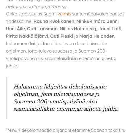
dekolonisaatio-ohjelmansa.
Onko satavuotias Suomi
valmis
syntymäpäivälahjaansa?
Yhdessä me,
Rauna Kuokkanen
,
Mihku-Ilmára Jenni
Unni Áile
,
Outi Länsman
,
Niillas Holmberg
,
Jouni Laiti
,
Pirita Näkkäläjärvi
,
Outi Pieski
ja
Marja Helander
,
haluamme lahjoittaa alla olevan dekolonisaatio-
ohjelman, jotta tulevaisuudessa ja Suomen 200-
vuotispäivänä olisi saamelaisillakin enemmän aihetta
juhlia.
Haluamme lahjoittaa dekolonisaatio-
ohjelman, jotta tulevaisuudessa ja
Suomen 200-vuotispäivänä olisi
saamelaisillakin enemmän aihetta juhlia.
”Minun dekolonisaatiolahjanani otamme Saanan takaisin.