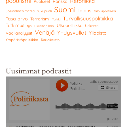
populismi
Retoriikka
Ranska
Puolueet
Suomi
talous
Sosiaalinen media
sukupuoli
talouspolitiikka
Turvallisuuspolitiikka
Tasa-arvo
Terrorismi
Turkki
Tutkimus
Ulkopolitiikka
Uskonto
työ
Ukrainan kriisi
Venäjä
Yhdysvallat
Yliopisto
Vaalianalyysit
Ympäristöpolitiikka
Äärioikeisto
Uusimmat podcastit