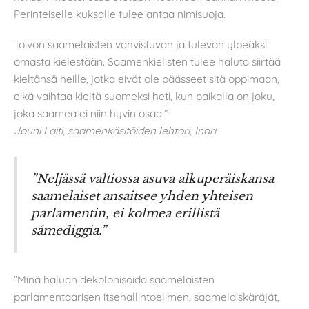
Perinteiselle kuksalle tulee antaa nimisuoja.
Toivon saamelaisten vahvistuvan ja tulevan ylpeäksi
omasta kielestään. Saamenkielisten tulee haluta siirtää
kieltänsä heille, jotka eivät ole päässeet sitä oppimaan,
eikä vaihtaa kieltä suomeksi heti, kun paikalla on joku,
joka saamea ei niin hyvin osaa.”
Jouni Laiti, saamenkäsitöiden lehtori, Inari
”Neljässä valtiossa asuva alkuperäiskansa
saamelaiset ansaitsee yhden yhteisen
parlamentin, ei kolmea erillistä
sámediggia.”
”Minä haluan dekolonisoida saamelaisten
parlamentaarisen itsehallintoelimen, saamelaiskäräjät,