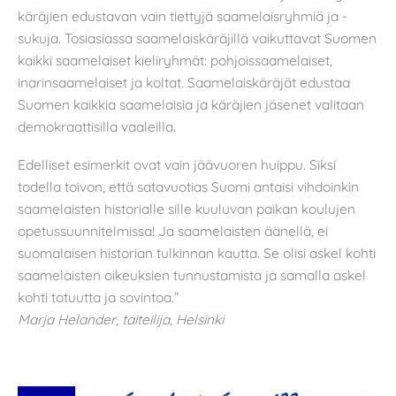
käräjien edustavan vain tiettyjä saamelaisryhmiä ja -
sukuja. Tosiasiassa saamelaiskäräjillä vaikuttavat Suomen
kaikki saamelaiset kieliryhmät: pohjoissaamelaiset,
inarinsaamelaiset ja koltat. Saamelaiskäräjät edustaa
Suomen kaikkia saamelaisia ja käräjien jäsenet valitaan
demokraattisilla vaaleilla.
Edelliset esimerkit ovat vain jäävuoren huippu. Siksi
todella toivon, että satavuotias Suomi antaisi vihdoinkin
saamelaisten historialle sille kuuluvan paikan koulujen
opetussuunnitelmissa! Ja saamelaisten äänellä, ei
suomalaisen historian tulkinnan kautta. Se olisi askel kohti
saamelaisten oikeuksien tunnustamista ja samalla askel
kohti totuutta ja sovintoa.”
Marja Helander, taiteilija, Helsinki