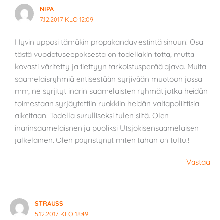
NIPA
7.12.2017 KLO 12:09
Hyvin upposi tämäkin propakandaviestintä sinuun! Osa
tästä vuodatuseepoksesta on todellakin totta, mutta
kovasti väritetty ja tiettyyn tarkoistusperää ajava. Muita
saamelaisryhmiä entisestään syrjivään muotoon jossa
mm, ne syrjityt inarin saamelaisten ryhmät jotka heidän
toimestaan syrjäytettiin ruokkiin heidän valtapoliittisia
aikeitaan. Todella surulliseksi tulen siitä. Olen
inarinsaamelaisnen ja puoliksi Utsjokisensaamelaisen
jälkeläinen. Olen pöyristynyt miten tähän on tultu!!
Vastaa
STRAUSS
5.12.2017 KLO 18:49