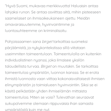
”Hyvä Suomi, mukavaa merkkivuotta! Haluaisin antaa
lahjaksi runon. Se antaa osviittaa siitä, mihin pisteeseen
saamelaiset on ihmisoikeuksineen ajettu. Meidän
omavaraisuutemme, hyvinvointimme ja
luontosuhteemme on kriminalisoitu.
Pohjoissaamen sana
birget
tarkoittaa suomeksi
pärjäämistä, ja nykykontekstissa sillä viitataan
useimmiten toimeentuloon. Toimeentulolla on kuitenkin
individualistinen nyanssi, joka ilmaisee yksilön
taloudellista turvaa.
Birget
on muutakin. Se tarkoittaa
toimeentuloa ympäristön, luonnon kanssa. Se ei erota
ihmistä luonnosta vaan viittaa kokonaisvaltaisesti ihmisen
elinympäristön ja toimialueen hyvinvointiin. Siksi se ei
käsitä pelkästään yhden ihmiselämän mittaista
toimeentuloa. Miten se voisi? Tulevathan seuraavat
sukupolvemme olemaan riippuvaisia ihan samasta
ympäristöstä kuin me nyt.