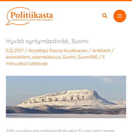
Siirry
sisältöön
Hyvää syntymäpäivää, Suomi
5.12.2017
/ Kirjoittaja
Rauna Kuokkanen
/
Artikkelit
/
kolonialismi
,
saamelaisuus
,
Suomi
,
Suomi100
/
5
minuutiksi luettavaa
100-vuotissyntymäpäivälahjaksi Suomi saa oman