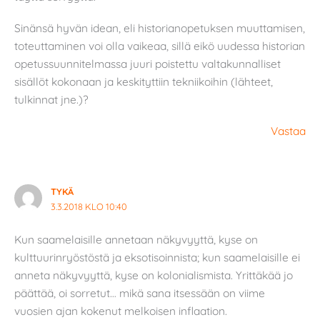
Sinänsä hyvän idean, eli historianopetuksen muuttamisen,
toteuttaminen voi olla vaikeaa, sillä eikö uudessa historian
opetussuunnitelmassa juuri poistettu valtakunnalliset
sisällöt kokonaan ja keskityttiin tekniikoihin (lähteet,
tulkinnat jne.)?
Vastaa
TYKÄ
3.3.2018 KLO 10:40
Kun saamelaisille annetaan näkyvyyttä, kyse on
kulttuurinryöstöstä ja eksotisoinnista; kun saamelaisille ei
anneta näkyvyyttä, kyse on kolonialismista. Yrittäkää jo
päättää, oi sorretut… mikä sana itsessään on viime
vuosien ajan kokenut melkoisen inflaation.