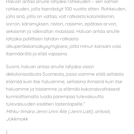
Haluan antaa sinulle lahjaksi rohkeuden – sen saman
rohkeuden, jolla itsenäistyit 100 vuotta sitten. Rohkeuden,
jolla sinä, jolla on valtaa, voit ratkaista kolonialismin,
sorron, kärsimyksen, riiston, rasismin, epätasa-arvon,
seksismin ja väkivallan maassasi. Haluan antaa sinulle
lahjaksi poliittisen tahdon ratkaista
alkuperäiskansakysymyksesi, jotta minun kansani voisi
itsemäärätä ja elää vapaana.
Suomi, haluan antaa sinulle lahjaksi vision
dekolonisoidusta Suomesta, jossa voimme elää sellaista
elämää kuin itse haluamme, sellaisina ihmisinä kuin itse
haluamme ja toisiamme ja elämää kokonaisvaltaisesti
kunnioittamalla luoda parempaa tulevaisuutta
tulevaisuuden esiäitien lastenlapsille.”
Mihku-Ilmára Jenni Unni Áile (Jenni Laiti), artivisti,
Jokkmokk