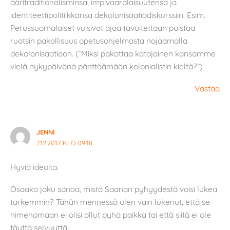
ääritraditionalisminsa, impivaaralaisuutensa ja
identiteettipolitiikkansa dekolonisaatiodiskurssiin. Esim.
Perussuomalaiset voisivat ajaa tavoitettaan poistaa
ruotsin pakollisuus opetusohjelmasta nojaamalla
dekolonisaatioon. (”Miksi pakottaa katajainen kansamme
vielä nykypäivänä pänttäämään kolonialistin kieltä?”)
Vastaa
JENNI
7.12.2017 KLO 09:18
Hyviä ideoita.
Osaako joku sanoa, mistä Saanan pyhyydestä voisi lukea
tarkemmin? Tähän mennessä olen vain lukenut, että se
nimenomaan ei olisi ollut pyhä paikka tai että siitä ei ole
täyttä selvyyttä.