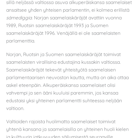
sillä neljässä valtiossa asuva alkuperäiskansa saamelaiset
ansaitsee yhden yhteisen parlamentin, ei kolmea erillistä
sámediggia
. Norjan saamelaiskäräjät avattiin vuonna
1989, Ruotsin saamelaiskäräjät 1993 ja Suomen
saamelaiskäräjät 1996. Venäjällä ei ole saamelaisten
parlamenttia.
Norjan, Ruotsin ja Suomen saamelaiskäräjät toimivat
saamelaisten virallisina edustajina kussakin valtiossa.
Saamelaiskäräjät tekevät yhteistyötä saamelaisen
parlamentaarisen neuvoston kautta, mutta on aika ottaa
askel eteenpäin. Alkuperäiskansa saamelaiset olisi
vahvempi ja sen ääni kuuluisi paremmin, jos kansaa
edustaisi yksi yhteinen parlamentti suhteessa neljään
valtioon.
Valtioiden rajoista huolimatta saamelaiset toimivat
yhtenä kansana ja saamelaisilla on yhteinen huoli kielen
ja kulttuurin jatkuvuuden säilymisestä seuraaville