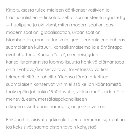
Kirjoituksesta tulee mieleen äärikonservatiivien ja -
traditionalistien — linkolalaisella lisämausteella ryyditetty
— huolipuhe ja aktivismi, miten modernisaation, post-
modernisaation, globalisaation, urbanisaation,
islamisaation, monikulturismin, yms. seurauksena puhdas
suomalainen kulttuuri, kansallismaisema ja elämäntapa
ovat uhattuna. Kansan ”aito”, menneisyyden
kansallisromanttista luonnollisuutta henkivä elämäntapa
on turvattava/konservoitava, tarvittaessa valtion
toimenpiteillä ja rahoilla. Yleensä tämä tarkoittaa
suomalaisen konservatiivin mielissä kellon kääntämistä
taaksepäin johonkin 1950-luvulle, vaikka myös pidemälle
meneviä, esim. metsäläispakanalliseen
alkuperäiskulttuuriin hamuajia, on jonkin verran.
Ehkäpä he saisivat pyrkimyksilleen enemmän sympatiaa,
jos keksisivät saamelaisten tavoin kehystää