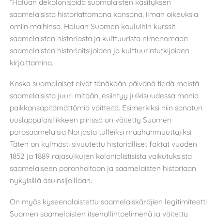
”Haluan dekolonisoida suomalaisten käsityksen
saamelaisista historiattomana kansana, ilman oikeuksia
omiin maihinsa. Haluan Suomen kouluihin kurssit
saamelaisten historiasta ja kulttuurista nimenomaan
saamelaisten historioitsijoiden ja kulttuurintutkijoiden
kirjoittamina.
Koska suomalaiset eivät tänäkään päivänä tiedä meistä
saamelaisista juuri mitään, esiintyy julkisuudessa monia
paikkansapitämättömiä väitteitä. Esimerkiksi niin sanotun
uuslappalaisliikkeen piirissä on väitetty Suomen
porosaamelaisia Norjasta tulleiksi maahanmuuttajiksi.
Täten on kylmästi sivuutettu historialliset faktat vuoden
1852 ja 1889 rajasulkujen kolonialistisista vaikutuksista
saamelaiseen poronhoitoon ja saamelaisten historiaan
nykyisillä asuinsijoillaan.
On myös kyseenalaistettu saamelaiskäräjien legitimiteetti
Suomen saamelaisten itsehallintoelimenä ja väitetty