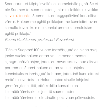
Saana-tunturi Kilpisjärvellä on saamelaisille pyhä. Se ei
ole Suomen tai suomalaisten juhla- tai leikkikalu, vaikka
se
valaistaankin
Suomen itsenäisyyspäivänä kansallisin
värein. Haluamme pyhiä paikkojamme kunnioitettavan
samalla tavoin kuin me kunnioitamme suomalaisten
pyhiä paikkoja.”
Rauna Kuokkanen, professori, Rovaniemi
”Ráhkis Suopma! 100 vuotta itsenäisyyttä on hieno asia,
jonka vuoksi haluan antaa sinulle monen monta
syntymäpäivälahjaa, jotta seuraavat sata vuotta olisivat
paremmat. Suomi, haluan antaa sinulle lahjaksi
kunnioituksen ihmisyyttä kohtaan, jotta sinä kunnioittaisit
meitä tasavertaisina. Haluan antaa sinulle lahjaksi
ymmärryksen siitä, että kaikilla kansoilla on
itsemääräämisoikeus ja että saamelaisten
itsemäärääminen ei ole sinulta pois, vaan päinvastoin.