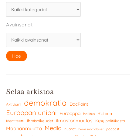
Avainsanat
Selaa arkistoa
demokratia
DocPoint
Aktivismi
Euroopan unioni
Eurooppa
Historia
hallitus
ilmastonmuutos
Ihmisoikeudet
Kysy politiikasta
Identiteetti
Media
Maahanmuutto
nuoret
podcast
Perussuomalaiset