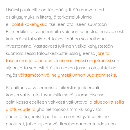
Lisäksi puolueille on tärkeää yrittää muovata eri
asiakysymyksiin liitettyjä tarkastelukulmia
eli
politiikkakehyksiä
itselleen otolliseen suuntaan.
Esimerkiksi terveydenhoito voidaan kehystää ensisijaisesti
kulueräksi tai vaihtoehtoisesti nähdä sosiaalisena
investointina. Vastaavasti julkinen velka kehystetään
suomalaisessa talouskeskustelussa yleensä
järeitä
tasapaino- ja sopeutustoimia vaativaksi ongelmaksi
sen
sijaan, että sen esitettäisiin olevan jossain olosuhteissa
myös
välttämätön väline yhteiskunnan uudistamiseksi
.
Kilpailtaessa vasemmisto–oikeisto- ja liberaali–
konservatiivi-ulottuvuuksilla sekä suomalaisessa
politiikassa edelleen vahvasti vaikuttavalla
aluepoliittisella
ulottuvuudella
yhä hienojakoisimmiksi käyvistä
äänestäjäryhmistä parhaiten menestyvät usein ne
puolueet, jotka kykenevät ilmaisemaan entuudestaan