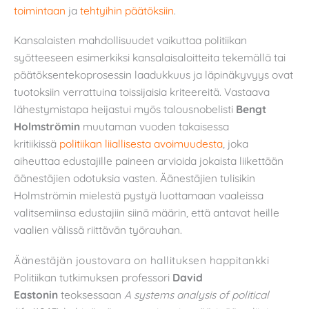
toimintaan
ja
tehtyihin päätöksiin
.
Kansalaisten mahdollisuudet vaikuttaa politiikan
syötteeseen esimerkiksi kansalaisaloitteita tekemällä tai
päätöksentekoprosessin laadukkuus ja läpinäkyvyys ovat
tuotoksiin verrattuina toissijaisia kriteereitä. Vastaava
lähestymistapa heijastui myös talousnobelisti
Bengt
Holmströmin
muutaman vuoden takaisessa
kritiikissä
politiikan liiallisesta avoimuudesta
, joka
aiheuttaa edustajille paineen arvioida jokaista liikettään
äänestäjien odotuksia vasten. Äänestäjien tulisikin
Holmströmin mielestä pystyä luottamaan vaaleissa
valitsemiinsa edustajiin siinä määrin, että antavat heille
vaalien välissä riittävän työrauhan.
Äänestäjän joustovara on hallituksen happitankki
Politiikan tutkimuksen professori
David
Eastonin
teoksessaan
A systems analysis of political