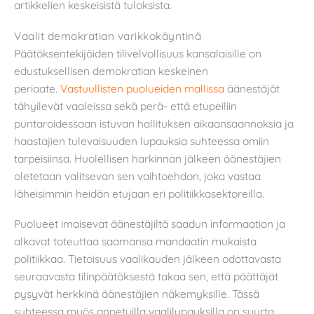
artikkelien keskeisistä tuloksista.
Vaalit demokratian varikkokäyntinä
Päätöksentekijöiden tilivelvollisuus kansalaisille on
edustuksellisen demokratian keskeinen
periaate.
Vastuullisten puolueiden mallissa
äänestäjät
tähyilevät vaaleissa sekä perä- että etupeiliin
puntaroidessaan istuvan hallituksen aikaansaannoksia ja
haastajien tulevaisuuden lupauksia suhteessa omiin
tarpeisiinsa. Huolellisen harkinnan jälkeen äänestäjien
oletetaan valitsevan sen vaihtoehdon, joka vastaa
läheisimmin heidän etujaan eri politiikkasektoreilla.
Puolueet imaisevat äänestäjiltä saadun informaation ja
alkavat toteuttaa saamansa mandaatin mukaista
politiikkaa. Tietoisuus vaalikauden jälkeen odottavasta
seuraavasta tilinpäätöksestä takaa sen, että päättäjät
pysyvät herkkinä äänestäjien näkemyksille. Tässä
suhteessa myös annetuilla vaalilupauksilla on suurta