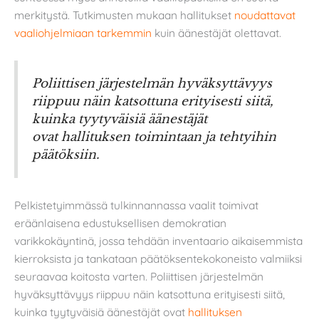
merkitystä. Tutkimusten mukaan hallitukset
noudattavat
vaaliohjelmiaan tarkemmin
kuin äänestäjät olettavat.
Poliittisen järjestelmän hyväksyttävyys
riippuu näin katsottuna erityisesti siitä,
kuinka tyytyväisiä äänestäjät
ovat hallituksen toimintaan ja tehtyihin
päätöksiin.
Pelkistetyimmässä tulkinnannassa vaalit toimivat
eräänlaisena edustuksellisen demokratian
varikkokäyntinä, jossa tehdään inventaario aikaisemmista
kierroksista ja tankataan päätöksentekokoneisto valmiiksi
seuraavaa koitosta varten. Poliittisen järjestelmän
hyväksyttävyys riippuu näin katsottuna erityisesti siitä,
kuinka tyytyväisiä äänestäjät ovat
hallituksen