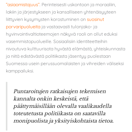
”asiaomistajuus”
. Perinteisesti uskontoon ja moraaliin,
lakiin ja järjestykseen ja kansalliseen yhtenäisyyteen
liittyvien kysymysten korostuminen on
suosinut
porvaripuolueita
ja vastaavasti tulonjako- ja
hyvinvointivaltioteemojen näkyvä rooli on ollut eduksi
vasemmistopuolueille. Sosiaalisiin identiteetteihin
nivoutuva kulttuurisota hyvästä elämästä, yhteiskunnasta
ja niitä edistävästä politiikasta jäsentyy puolestaan
Suomessa usein perussuomalaisten ja vihreiden väliseksi
kamppailuksi.
Puntaroitujen ratkaisujen tekemisen
kannalta onkin keskeistä, että
päättymäisillään olevalla vaalikaudella
toteutetusta politiikasta on saatavilla
monipuolista ja yksityiskohtaista tietoa.