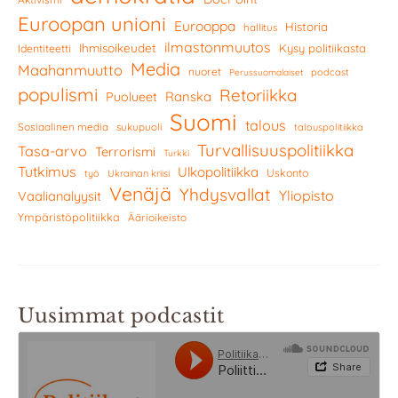
Euroopan unioni
Eurooppa
Historia
hallitus
ilmastonmuutos
Ihmisoikeudet
Kysy politiikasta
Identiteetti
Media
Maahanmuutto
nuoret
podcast
Perussuomalaiset
populismi
Retoriikka
Ranska
Puolueet
Suomi
talous
Sosiaalinen media
sukupuoli
talouspolitiikka
Turvallisuuspolitiikka
Tasa-arvo
Terrorismi
Turkki
Tutkimus
Ulkopolitiikka
Uskonto
työ
Ukrainan kriisi
Venäjä
Yhdysvallat
Yliopisto
Vaalianalyysit
Ympäristöpolitiikka
Äärioikeisto
Uusimmat podcastit