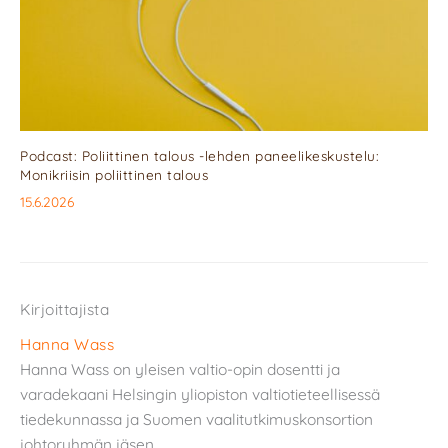
Podcast: Poliittinen talous -lehden paneelikeskustelu:
Monikriisin poliittinen talous
15.6.2026
Kirjoittajista
Hanna Wass
Hanna Wass on yleisen valtio-opin dosentti ja
varadekaani Helsingin yliopiston valtiotieteellisessä
tiedekunnassa ja Suomen vaalitutkimuskonsortion
johtoryhmän jäsen.