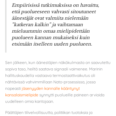
Empiirisissä tutkimuksissa on havaittu,
että puolueeseen vahvasti sitoutuneet
äänestäjät ovat valmiita nielemään
”katkeran kalkin” ja vaihtamaan
mieluummin omaa mielipidettään
puolueen kannan mukaiseksi kuin
etsimään itselleen uuden puolueen.
Sen jälkeen, kun äänestäjien näkökulmasta on saavutettu
sopiva taso, heiltä saatava signaali vaimenee. Marinin
hallituskaudella vastaava termostaattivaikutus oli
nähtävissä vahvimmillaan Nato-prosessissa, jossa
nopeasti
jäsenyyden kannalle kääntynyt
kansalaismielipide
synnytti puolueille paineen arvioida
uudelleen omia kantojaan.
Päättäjien tilivelvollisuutta, politiikan tuotoksia ja