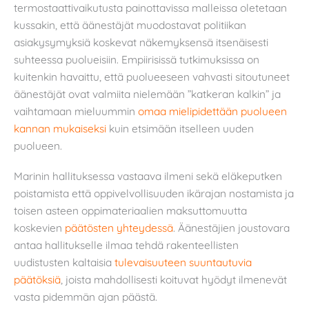
termostaattivaikutusta painottavissa malleissa oletetaan
kussakin, että äänestäjät muodostavat politiikan
asiakysymyksiä koskevat näkemyksensä itsenäisesti
suhteessa puolueisiin. Empiirisissä tutkimuksissa on
kuitenkin havaittu, että puolueeseen vahvasti sitoutuneet
äänestäjät ovat valmiita nielemään ”katkeran kalkin” ja
vaihtamaan mieluummin
omaa mielipidettään puolueen
kannan mukaiseksi
kuin etsimään itselleen uuden
puolueen.
Marinin hallituksessa vastaava ilmeni sekä eläkeputken
poistamista että oppivelvollisuuden ikärajan nostamista ja
toisen asteen oppimateriaalien maksuttomuutta
koskevien
päätösten yhteydessä
. Äänestäjien joustovara
antaa hallitukselle ilmaa tehdä rakenteellisten
uudistusten kaltaisia
tulevaisuuteen suuntautuvia
päätöksiä
, joista mahdollisesti koituvat hyödyt ilmenevät
vasta pidemmän ajan päästä.