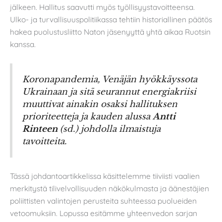
jälkeen. Hallitus saavutti myös työllisyystavoitteensa.
Ulko- ja turvallisuuspolitiikassa tehtiin historiallinen päätös
hakea puolustusliitto Naton jäsenyyttä yhtä aikaa Ruotsin
kanssa.
Koronapandemia, Venäjän hyökkäyssota
Ukrainaan ja sitä seurannut energiakriisi
muuttivat ainakin osaksi hallituksen
prioriteetteja ja kauden alussa
Antti
Rinteen
(sd.) johdolla ilmaistuja
tavoitteita.
Tässä johdantoartikkelissa käsittelemme tiiviisti vaalien
merkitystä tilivelvollisuuden näkökulmasta ja äänestäjien
poliittisten valintojen perusteita suhteessa puolueiden
vetoomuksiin. Lopussa esitämme yhteenvedon sarjan