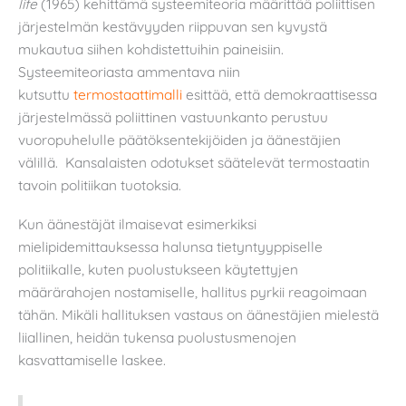
life
(1965) kehittämä systeemiteoria määrittää poliittisen
järjestelmän kestävyyden riippuvan sen kyvystä
mukautua siihen kohdistettuihin paineisiin.
Systeemiteoriasta ammentava niin
kutsuttu
termostaattimalli
esittää, että demokraattisessa
järjestelmässä poliittinen vastuunkanto perustuu
vuoropuhelulle päätöksentekijöiden ja äänestäjien
välillä. Kansalaisten odotukset säätelevät termostaatin
tavoin politiikan tuotoksia.
Kun äänestäjät ilmaisevat esimerkiksi
mielipidemittauksessa halunsa tietyntyyppiselle
politiikalle, kuten puolustukseen käytettyjen
määrärahojen nostamiselle, hallitus pyrkii reagoimaan
tähän. Mikäli hallituksen vastaus on äänestäjien mielestä
liiallinen, heidän tukensa puolustusmenojen
kasvattamiselle laskee.