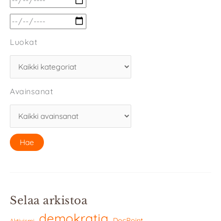
Luokat
Avainsanat
Selaa arkistoa
demokratia
DocPoint
Aktivismi