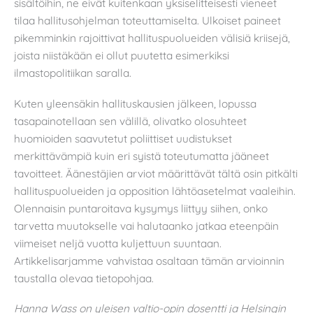
sisältöihin, ne eivät kuitenkaan yksiselitteisesti vieneet
tilaa hallitusohjelman toteuttamiselta. Ulkoiset paineet
pikemminkin rajoittivat hallituspuolueiden välisiä kriisejä,
joista niistäkään ei ollut puutetta esimerkiksi
ilmastopolitiikan saralla.
Kuten yleensäkin hallituskausien jälkeen, lopussa
tasapainotellaan sen välillä, olivatko olosuhteet
huomioiden saavutetut poliittiset uudistukset
merkittävämpiä kuin eri syistä toteutumatta jääneet
tavoitteet. Äänestäjien arviot määrittävät tältä osin pitkälti
hallituspuolueiden ja opposition lähtöasetelmat vaaleihin.
Olennaisin puntaroitava kysymys liittyy siihen, onko
tarvetta muutokselle vai halutaanko jatkaa eteenpäin
viimeiset neljä vuotta kuljettuun suuntaan.
Artikkelisarjamme vahvistaa osaltaan tämän arvioinnin
taustalla olevaa tietopohjaa.
Hanna Wass on yleisen valtio-opin dosentti ja Helsingin