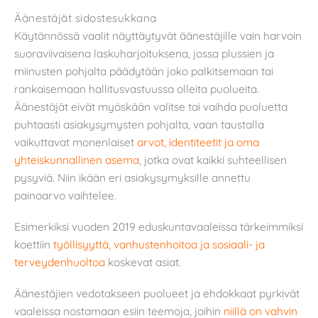
Äänestäjät sidostesukkana
Käytännössä vaalit näyttäytyvät äänestäjille vain harvoin
suoraviivaisena laskuharjoituksena, jossa plussien ja
miinusten pohjalta päädytään joko palkitsemaan tai
rankaisemaan hallitusvastuussa olleita puolueita.
Äänestäjät eivät myöskään valitse tai vaihda puoluetta
puhtaasti asiakysymysten pohjalta, vaan taustalla
vaikuttavat monenlaiset
arvot, identiteetit ja oma
yhteiskunnallinen asema
, jotka ovat kaikki suhteellisen
pysyviä. Niin ikään eri asiakysymyksille annettu
painoarvo vaihtelee.
Esimerkiksi vuoden 2019 eduskuntavaaleissa tärkeimmiksi
koettiin
työllisyyttä, vanhustenhoitoa ja sosiaali- ja
terveydenhuoltoa
koskevat asiat.
Äänestäjien vedotakseen puolueet ja ehdokkaat pyrkivät
vaaleissa nostamaan esiin teemoja, joihin
niillä on vahvin