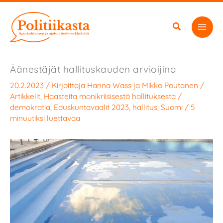
Siirry
sisältöön
Äänestäjät hallituskauden arvioijina
20.2.2023
/ Kirjoittaja
Hanna Wass
ja
Mikko Poutanen
/
Artikkelit
,
Haasteita monikriisisestä hallituksesta
/
demokratia
,
Eduskuntavaalit 2023
,
hallitus
,
Suomi
/
5
minuutiksi luettavaa