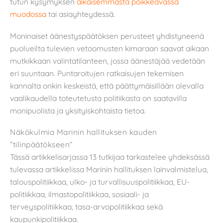
tutun kysymyksen
aikaisemmasta poikkeavassa
muodossa
tai asiayhteydessä.
Moninaiset äänestyspäätöksen perusteet yhdistyneenä
puolueilta tulevien vetoomusten kimaraan saavat aikaan
mutkikkaan valintatilanteen, jossa äänestäjää vedetään
eri suuntaan. Puntaroitujen ratkaisujen tekemisen
kannalta onkin keskeistä, että päättymäisillään olevalla
vaalikaudella toteutetusta politiikasta on saatavilla
monipuolista ja yksityiskohtaista tietoa.
Näkökulmia Marinin hallituksen kauden
”tilinpäätökseen”
Tässä artikkelisarjassa 13 tutkijaa tarkastelee yhdeksässä
tulevassa artikkelissa Marinin hallituksen lainvalmistelua,
talouspolitiikkaa, ulko- ja turvallisuuspolitiikkaa, EU-
politiikkaa, ilmastopolitiikkaa, sosiaali- ja
terveyspolitiikkaa, tasa-arvopolitiikkaa sekä
kaupunkipolitiikkaa.