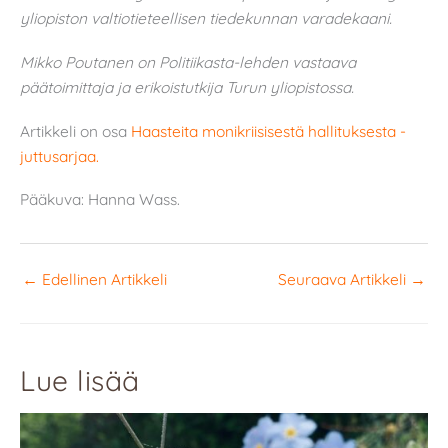
yliopiston valtiotieteellisen tiedekunnan varadekaani.
Mikko Poutanen on Politiikasta-lehden vastaava
päätoimittaja ja erikoistutkija Turun yliopistossa.
Artikkeli on osa
Haasteita monikriisisestä hallituksesta -
juttusarjaa.
Pääkuva: Hanna Wass.
←
Edellinen Artikkeli
Seuraava Artikkeli
→
Lue lisää