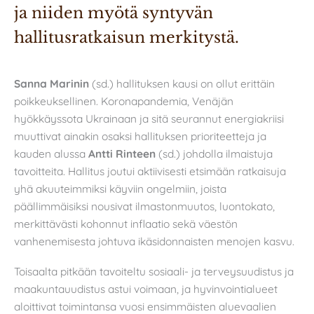
ja niiden myötä syntyvän 
hallitusratkaisun merkitystä. 
Sanna Marinin
(sd.) hallituksen kausi on ollut erittäin
poikkeuksellinen. Koronapandemia, Venäjän
hyökkäyssota Ukrainaan ja sitä seurannut energiakriisi
muuttivat ainakin osaksi hallituksen prioriteetteja ja
kauden alussa
Antti Rinteen
(sd.) johdolla ilmaistuja
tavoitteita. Hallitus joutui aktiivisesti etsimään ratkaisuja
yhä akuuteimmiksi käyviin ongelmiin, joista
päällimmäisiksi nousivat ilmastonmuutos, luontokato,
merkittävästi kohonnut inflaatio sekä väestön
vanhenemisesta johtuva ikäsidonnaisten menojen kasvu.
Toisaalta pitkään tavoiteltu sosiaali- ja terveysuudistus ja
maakuntauudistus astui voimaan, ja hyvinvointialueet
aloittivat toimintansa vuosi ensimmäisten aluevaalien