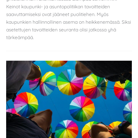
Keinot kaupunki- ja asuntopolitiikan tavoitteiden
saavuttamiseksi ovat jääneet puolitiehen. Myös
kaupunkien hallinnollinen asema on heikkenemässä. Siksi
asetettujen tavoitteiden seuranta olisi jatkossa yhä
tärkeämpää.