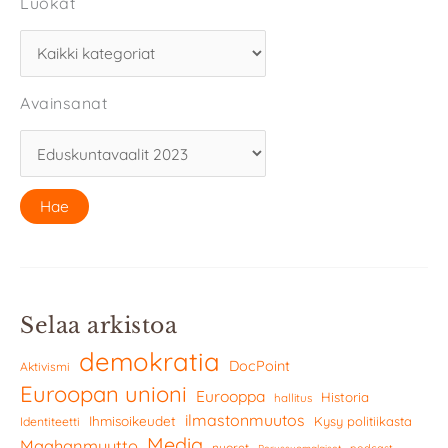
Luokat
Avainsanat
Selaa arkistoa
demokratia
DocPoint
Aktivismi
Euroopan unioni
Eurooppa
Historia
hallitus
ilmastonmuutos
Ihmisoikeudet
Kysy politiikasta
Identiteetti
Media
Maahanmuutto
nuoret
podcast