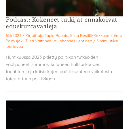
Podcast: Kokeneet tutkijat ennakoivat
eduskuntavaaleja
16.6.2023
/ Kirjoittaja
Tapio Raunio
,
Elina Kestilä-Kekkonen
,
Eero
Palmujoki
,
Tiina Vaittinen
ja
Johannes Lehtinen
/
5 minuutiksi
luettavaa
Huhtikuussa 2023 pidetty politiikan tutkijoiden
vaalipaneeli summasi kuluneen hallituskauden
tapahtumia ja kriisiaikojen päätöksenteon vaikutusta
toteutettuun politiikkaan.