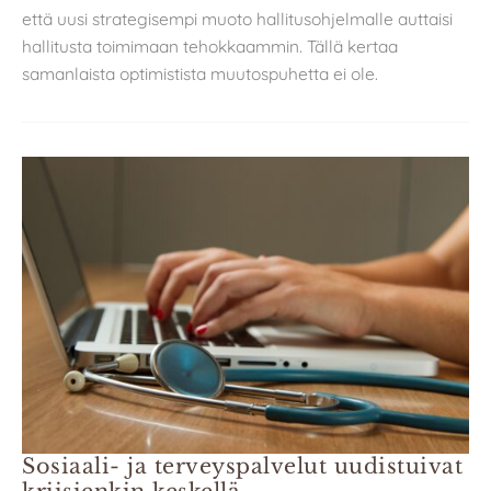
että uusi strategisempi muoto hallitusohjelmalle auttaisi
hallitusta toimimaan tehokkaammin. Tällä kertaa
samanlaista optimistista muutospuhetta ei ole.
Sosiaali- ja terveyspalvelut uudistuivat