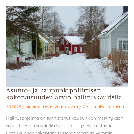
Asunto- ja kaupunkipoliittisen
kokonaisuuden arvio hallituskaudella
2.3.2023
/ Kirjoittaja
Mari Vaattovaara
/
7 minuutiksi luettavaa
Hallitusohjelma on tunnistanut kaupunkien merkityksen
sosiaalisesti, taloudellisesti ja ekologisesti kestävän
yhteiskunnan rakentamisessa aiempaa selvemmin.