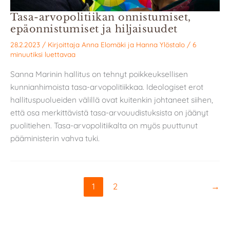
Tasa-arvopolitiikan onnistumiset,
epäonnistumiset ja hiljaisuudet
28.2.2023
/ Kirjoittaja
Anna Elomäki
ja
Hanna Ylöstalo
/
6
minuutiksi luettavaa
Sanna Marinin hallitus on tehnyt poikkeuksellisen
kunnianhimoista tasa-arvopolitiikkaa. Ideologiset erot
hallituspuolueiden välillä ovat kuitenkin johtaneet siihen,
että osa merkittävistä tasa-arvouudistuksista on jäänyt
puolitiehen. Tasa-arvopolitiikalta on myös puuttunut
pääministerin vahva tuki.
1
2
→