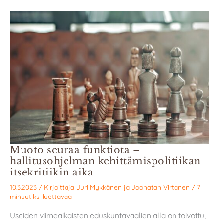
Muoto seuraa funktiota –
hallitusohjelman kehittämispolitiikan
itsekritiikin aika
10.3.2023
/ Kirjoittaja
Juri Mykkänen
ja
Joonatan Virtanen
/
7
minuutiksi luettavaa
Useiden viimeaikaisten eduskuntavaalien alla on toivottu,