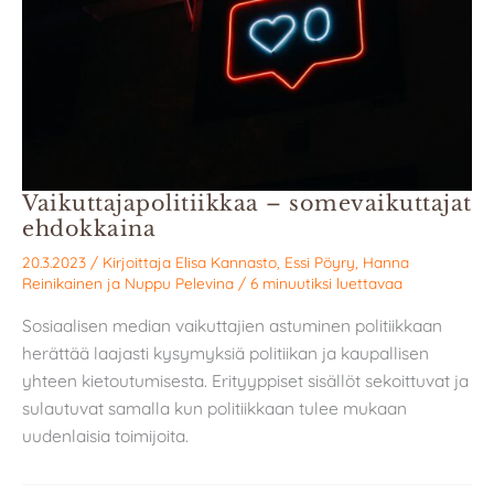
Vaikuttajapolitiikkaa – somevaikuttajat
ehdokkaina
20.3.2023
/ Kirjoittaja
Elisa Kannasto
,
Essi Pöyry
,
Hanna
Reinikainen
ja
Nuppu Pelevina
/
6 minuutiksi luettavaa
Sosiaalisen median vaikuttajien astuminen politiikkaan
herättää laajasti kysymyksiä politiikan ja kaupallisen
yhteen kietoutumisesta. Erityyppiset sisällöt sekoittuvat ja
sulautuvat samalla kun politiikkaan tulee mukaan
uudenlaisia toimijoita.