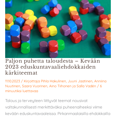
Paljon puhetta taloudesta – Kevään
2023 eduskunta­­­vaali­ehdokkaiden
kärkiteemat
11.10.2023
/ Kirjoittaja
Pihla Hakulinen
,
Juuni Jaatinen
,
Anniina
Nuutinen
,
Saara Vuorinen
,
Aino Tiihonen
ja
Salla Vadén
/
6
minuutiksi luettavaa
Talous ja terveyteen liittyvät teemat nousivat
valtakunnallisesti merkittäväksi puheenaiheeksi viime
kevään eduskuntavaaleissa. Pirkanmaalaisilla ehdokkailla