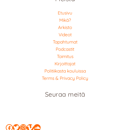
Etusivu
Mikä?
Arkisto
Videot
Tapahtumat
Podcastit
Toimitus
Kirjoittajat
Politiikasta kouluissa
Terms & Privacy Policy
Seuraa meitä
Facebook
Twitter
Instagram
Vimeo
SoundCloud