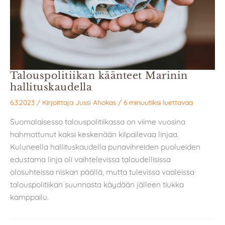
Talouspolitiikan käänteet Marinin
hallituskaudella
6.3.2023
/ Kirjoittaja
Jussi Ahokas
/
6 minuutiksi luettavaa
Suomalaisessa talouspolitiikassa on viime vuosina
hahmottunut kaksi keskenään kilpailevaa linjaa.
Kuluneella hallituskaudella punavihreiden puolueiden
edustama linja oli vaihtelevissa taloudellisissa
olosuhteissa niskan päällä, mutta tulevissa vaaleissa
talouspolitiikan suunnasta käydään jälleen tiukka
kamppailu.