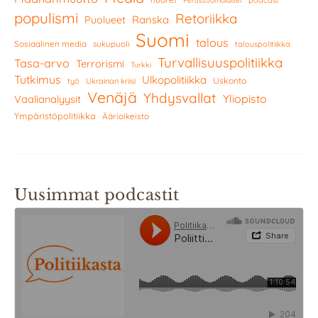
Perussuomalaiset
populismi
Retoriikka
Ranska
Puolueet
Suomi
talous
Sosiaalinen media
sukupuoli
talouspolitiikka
Turvallisuuspolitiikka
Tasa-arvo
Terrorismi
Turkki
Tutkimus
Ulkopolitiikka
Uskonto
työ
Ukrainan kriisi
Venäjä
Yhdysvallat
Yliopisto
Vaalianalyysit
Ympäristöpolitiikka
Äärioikeisto
Uusimmat podcastit