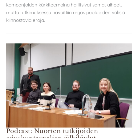
kampanjoiden kärkiteemoina hallitsivat samat aiheet,
mutta tutkimuksessa havaittiin myös puolueiden välisiä
kiinnostavia eroja.
Podcast: Nuorten tutkijoiden
eduskuntavaalien jälkilöylyt