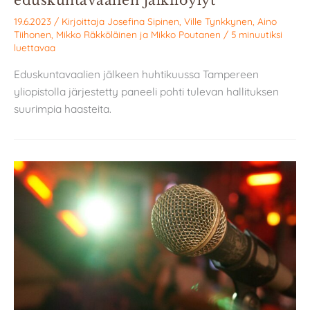
19.6.2023
/ Kirjoittaja
Josefina Sipinen
,
Ville Tynkkynen
,
Aino
Tiihonen
,
Mikko Räkköläinen
ja
Mikko Poutanen
/
5 minuutiksi
luettavaa
Eduskuntavaalien jälkeen huhtikuussa Tampereen
yliopistolla järjestetty paneeli pohti tulevan hallituksen
suurimpia haasteita.