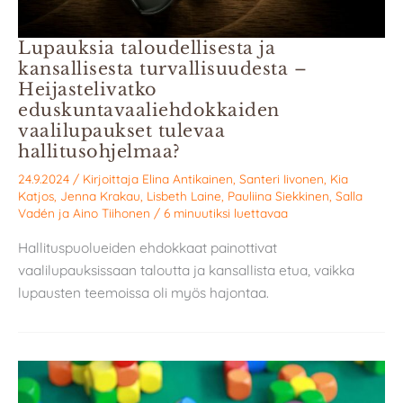
Lupauksia taloudellisesta ja
kansallisesta turvallisuudesta –
Heijastelivatko
eduskuntavaaliehdokkaiden
vaalilupaukset tulevaa
hallitusohjelmaa?
24.9.2024
/ Kirjoittaja
Elina Antikainen
,
Santeri Iivonen
,
Kia
Katjos
,
Jenna Krakau
,
Lisbeth Laine
,
Pauliina Siekkinen
,
Salla
Vadén
ja
Aino Tiihonen
/
6 minuutiksi luettavaa
Hallituspuolueiden ehdokkaat painottivat
vaalilupauksissaan taloutta ja kansallista etua, vaikka
lupausten teemoissa oli myös hajontaa.