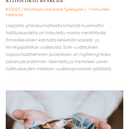
kriisienkin keskellä
8.3.2023
/ Kirjoittaja
Liina-Kaisa Tynkkynen
/
7 minuutiksi
luettavaa
Laajoista yhteiskunnallisista kriiseistä huolimatta
hallituskaudella on toteutettu monta merkittävää,
ihmisoikeuksien kannalta keskeistä sosiaali- ja
terveyspolitiikan uudistusta. Sote-uudistuksen
loppuunsaattaminen puolestaan on myllännyt koko
palvelujärjestelmän rakenteita ja merkitsee usean
hallituskauden mittaisen uudistusprosessin päätöstä.