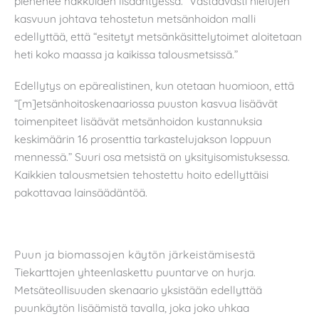
pienenee hakkuiden lisääntyessä.” Vastaavasti nielujen
kasvuun johtava tehostetun metsänhoidon malli
edellyttää, että “esitetyt metsänkäsittelytoimet aloitetaan
heti koko maassa ja kaikissa talousmetsissä.”
Edellytys on epärealistinen, kun otetaan huomioon, että
“[m]etsänhoitoskenaariossa puuston kasvua lisäävät
toimenpiteet lisäävät metsänhoidon kustannuksia
keskimäärin 16 prosenttia tarkastelujakson loppuun
mennessä.” Suuri osa metsistä on yksityisomistuksessa.
Kaikkien talousmetsien tehostettu hoito edellyttäisi
pakottavaa lainsäädäntöä.
Puun ja biomassojen käytön järkeistämisestä
Tiekarttojen yhteenlaskettu puuntarve on hurja.
Metsäteollisuuden skenaario yksistään edellyttää
puunkäytön lisäämistä tavalla, joka joko uhkaa