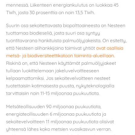
mennessä. Liikenteen energiankulutus on luokkaa 45
TWh, josta 30 prosenttia on noin 13,5 TWh.
Suurin osa sekoitettavasta biopolttoaineesta on Nesteen
tuottamaa biodieseliä, josta suuri osa syntyy
tuontitavarana hankituista palmuöljyjakeista. On esitetty,
että Nesteen alihankkijoina toimivat yhtiöt
ovat osallisia
metsä- ja biodiversiteettikatoon toiminta-alueillaan.
Riskinä on, että Nesteen käyttämät palmuöljyjakeet
tullaan luokittelemaan jakeluvelvoitteeseen
kelpaamattomiksi. Jos sekoitevelvoitteen nesteet
tuotettaisiin kotimaisesta puusta, nykyteknologialla
tarvittaisiin noin 11-15 miljoonaa puukuutiota.
Metsäteollisuuden 90 miljoonaa puukuutiota,
energiateollisuuden 6 miljoonaa puukuutiota ja
sekoitevelvoitteen 11 miljoonaa puukuutiota olisivat
yhteensä lähes koko metsien vuosikasvun verran.