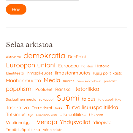
Selaa arkistoa
demokratia
DocPoint
Aktivismi
Euroopan unioni
Eurooppa
Historia
hallitus
ilmastonmuutos
Ihmisoikeudet
Kysy politiikasta
Identiteetti
Media
Maahanmuutto
nuoret
podcast
Perussuomalaiset
populismi
Retoriikka
Ranska
Puolueet
Suomi
talous
Sosiaalinen media
sukupuoli
talouspolitiikka
Turvallisuuspolitiikka
Tasa-arvo
Terrorismi
Turkki
Tutkimus
Ulkopolitiikka
Uskonto
työ
Ukrainan kriisi
Venäjä
Yhdysvallat
Yliopisto
Vaalianalyysit
Ympäristöpolitiikka
Äärioikeisto