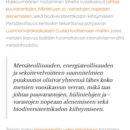
Hakkuumäärien nostaminen lähelle vuosikasvua
johtaa
puuvarantojen, hiilinielujen ja -varastojen nopeaan
alenemiseen
sekä biodiversiteettikadon kiihtymiseen.
Metsäteollisuus kertookin tiekarttansa pohjaavan
Luonnonvarakeskuksen (Luke) tuottamaan malliin
, jossa
metsien kasvua lisätään huomattavasti intensiivisemmällä
metsänhoidolla.
Metsäteollisuuden, energiateollisuuden
ja sekoitevelvoitteen suunnitelmien
puukuutiot olisivat yhteensä lähes koko
metsien vuosikasvun verran, mikä taas
johtaa puuvarantojen, hiilinielujen ja -
varastojen nopeaan alenemiseen sekä
biodiversiteettikadon kiihtymiseen.
Tämän lisäksi
kemianteollisuuden tiekartassa
fossiilisten