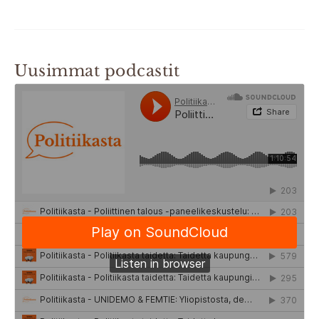
Uusimmat podcastit