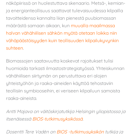
näköpiirissä on huolestuttava skenaario. Metsä-, kemian-
ja energianteollisuus saattavat tulevaisuudessa kilpailla
tavoitteidensa kannalta liian pienestä puubiomassan
määrästä samaan aikaan, kun
muualla maailmassa
halvan vähähiilisen sähkön myötä otetaan loikka niin
vähäpäästöisyyden kuin teollisuuden kilpailukyvynkin
suhteen
.
Biomassojen saatavuutta koskevat rajoitukset tulisi
huomioida tarkasti ilmastostrategiatyössä. Yhteiskunnan
vähähiilisen siirtymän on perustuttava eri alojen
yhteistyöhön ja raaka-aineiden käyttöä tehostaviin
teollisiin symbiooseihin, ei veriseen kilpailuun samoista
raaka-aineista.
Antti Majava on väitöskirjatutkija Helsingin yliopistossa ja
itsenäisessä
BIOS-tutkimusyksikössä
.
Dosentti Tere Vadén on
BIOS -tutkimusyksikön
tutkija ja