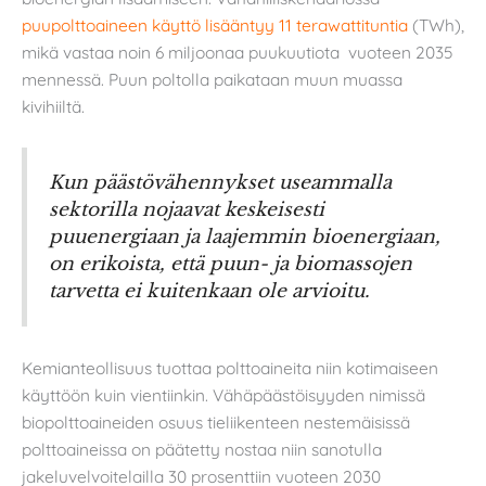
puupolttoaineen käyttö lisääntyy 11 terawattituntia
(TWh),
mikä vastaa noin 6 miljoonaa puukuutiota vuoteen 2035
mennessä. Puun poltolla paikataan muun muassa
kivihiiltä.
Kun päästövähennykset useammalla
sektorilla nojaavat keskeisesti
puuenergiaan ja laajemmin bioenergiaan,
on erikoista, että puun- ja biomassojen
tarvetta
ei kuitenkaan ole arvioitu.
Kemianteollisuus tuottaa polttoaineita niin kotimaiseen
käyttöön kuin vientiinkin. Vähäpäästöisyyden nimissä
biopolttoaineiden osuus tieliikenteen nestemäisissä
polttoaineissa on päätetty nostaa niin sanotulla
jakeluvelvoitelailla 30 prosenttiin vuoteen 2030