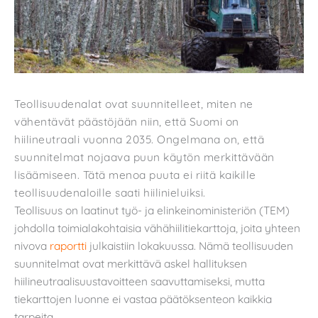
Teollisuudenalat ovat suunnitelleet, miten ne
vähentävät päästöjään niin, että Suomi on
hiilineutraali vuonna 2035. Ongelmana on, että
suunnitelmat nojaava puun käytön merkittävään
lisäämiseen. Tätä menoa puuta ei riitä kaikille
teollisuudenaloille saati hiilinieluiksi.
Teollisuus on laatinut työ- ja elinkeinoministeriön (TEM)
johdolla toimialakohtaisia vähähiilitiekarttoja, joita yhteen
nivova
raportti
julkaistiin lokakuussa. Nämä teollisuuden
suunnitelmat ovat merkittävä askel hallituksen
hiilineutraalisuustavoitteen saavuttamiseksi, mutta
tiekarttojen luonne ei vastaa päätöksenteon kaikkia
tarpeita.