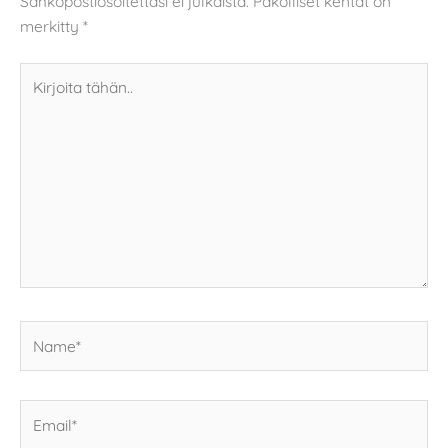
Sähköpostiosoitettasi ei julkaista.
Pakolliset kentät on
merkitty
*
Kirjoita
tähän..
Name*
Email*