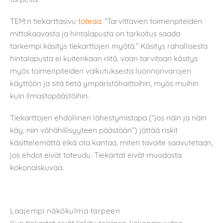
TEM:n tiekarttasivu
toteaa
: “Tarvittavien toimenpiteiden
mittakaavasta ja hintalapusta on tarkoitus saada
tarkempi käsitys tiekarttojen myötä.” Käsitys rahallisesta
hintalapusta ei kuitenkaan riitä, vaan tarvitaan käsitys
myös toimenpiteiden vaikutuksesta luonnonvarojen
käyttöön ja sitä tietä ympäristöhaittoihin, myös muihin
kuin ilmastopäästöihin.
Tiekarttojen ehdollinen lähestymistapa (“jos näin ja näin
käy, niin vähähiilisyyteen päästään”) jättää riskit
käsittelemättä eikä ota kantaa, miten tavoite saavutetaan,
jos ehdot eivät toteudu. Tiekartat eivät muodosta
kokonaiskuvaa.
Laajempi näkökulma tarpeen
Kun tiekartat eivät linkity toisiinsa, kokonaisuuden