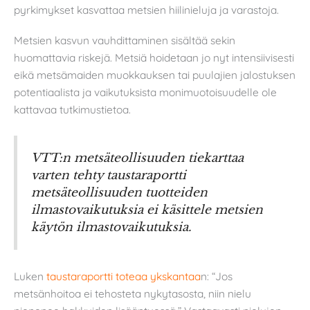
pyrkimykset kasvattaa metsien hiilinieluja ja varastoja.
Metsien kasvun vauhdittaminen sisältää sekin
huomattavia riskejä. Metsiä hoidetaan jo nyt intensiivisesti
eikä metsämaiden muokkauksen tai puulajien jalostuksen
potentiaalista ja vaikutuksista monimuotoisuudelle ole
kattavaa tutkimustietoa.
VTT:n metsäteollisuuden tiekarttaa
varten tehty taustaraportti
metsäteollisuuden tuotteiden
ilmastovaikutuksia ei käsittele metsien
käytön ilmastovaikutuksia.
Luken
taustaraportti toteaa ykskantaa
n: “Jos
metsänhoitoa ei tehosteta nykytasosta, niin nielu