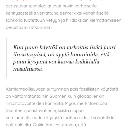
perustuvat teknologiat ovat hyvin varhaisella
kehitysasteella verrattuna esimerkiksi vähähiilisellä
sähköllä tuotettuun vetyyn ja hiildioksidin kierrättämiseen
perustuviin ratkaisuihin.
Kun puun käyttöä on tarkoitus lisätä juuri
ilmastosyistä, on syytä huomioida, että
puun kysyntä voi kasvaa kaikkialla
maailmassa.
Kemianteollisuuden siirtyminen pois fossiilisten käytöstä
on välttämätöntä niin Suomen kuin globaalienkin
ilmastotavoitteiden kannalta. Myös merkittävä osa
liikenteen päästövähennyksistä riippuu
kemianteollisuuden kyvystä tuottaa aidosti vähähiilisiä
polttoaineita. Onkin huolestuttavaa, että