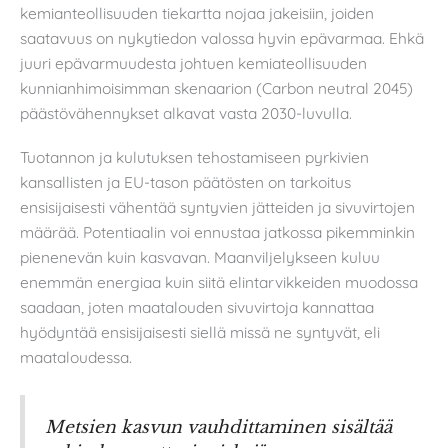
kemianteollisuuden tiekartta nojaa jakeisiin, joiden
saatavuus on nykytiedon valossa hyvin epävarmaa. Ehkä
juuri epävarmuudesta johtuen kemiateollisuuden
kunnianhimoisimman skenaarion (Carbon neutral 2045)
päästövähennykset alkavat vasta 2030-luvulla.
Tuotannon ja kulutuksen tehostamiseen pyrkivien
kansallisten ja EU-tason päätösten on tarkoitus
ensisijaisesti vähentää syntyvien jätteiden ja sivuvirtojen
määrää. Potentiaalin voi ennustaa jatkossa pikemminkin
pienenevän kuin kasvavan. Maanviljelykseen kuluu
enemmän energiaa kuin siitä elintarvikkeiden muodossa
saadaan, joten maatalouden sivuvirtoja kannattaa
hyödyntää ensisijaisesti siellä missä ne syntyvät, eli
maataloudessa.
Metsien kasvun vauhdittaminen sisältää