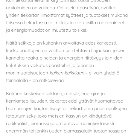
arvioiminen on vaikeaa. On usein epäselvää, ovatko
yhden tiekartan ilmoittamat syötteet ja tuotokset mukana
toisessa tiekartassa tai millaisilla oletuksilla raaka-aineet
ja energiamuodot on muutettu toisiksi.
Näitä seikkoja on kuitenkin arvioitava edes karkeasti,
koska päättäjien on välittömästi tehtävä linjauksia, joiden
kannalta raaka-aineiden ja energian riittävyys ja niiden
kulutuksen vaikutus päästöihin ja luonnon
monimuotoisuuteen
kaiken kaikkiaan
– ei vain yhdellä
toimialalla – on ratkaisevaa.
Kolmen keskeisen sektorin, metsä-, energia- ja
kemianteollisuuden, tiekartat edellyttävät huomattavaa
biomassojen käytön lisäystä. Tiekarttojen päästöpolkujen
toteutumiseksi joko metsien kasvun on kiihdyttävä
radikaalisti, biomassoja on tuotava moninkertaisesti
enemmän tai jonkin uuden biomassalajin tuotannossa on