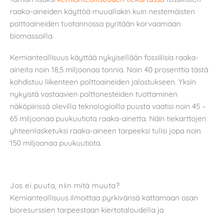
raaka-aineiden käyttöä muuallakin kuin nestemäisten
polttoaineiden tuotannossa pyritään korvaamaan
biomassoilla.
Kemianteollisuus käyttää nykyisellään fossiilisia raaka-
aineita noin 18,5 miljoonaa tonnia. Noin 40 prosenttia tästä
kohdistuu liikenteen polttoaineiden jalostukseen. Yksin
nykyistä vastaavien polttonesteiden tuottaminen
näköpiirissä olevilla teknologioilla puusta vaatisi noin 45 –
65 miljoonaa puukuutiota raaka-ainetta. Näin tiekarttojen
yhteenlasketuksi raaka-aineen tarpeeksi tulisi jopa noin
150 miljoonaa puukuutiota.
Jos ei puuta, niin mitä muuta?
Kemianteollisuus ilmoittaa pyrkivänsä kattamaan osan
bioresurssien tarpeestaan kiertotaloudella ja