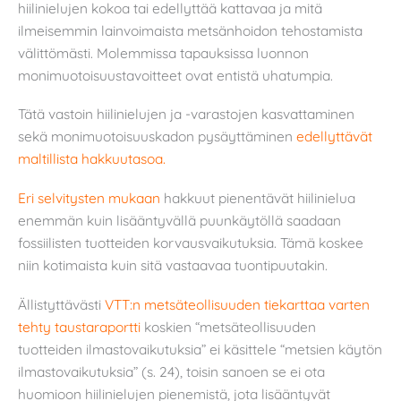
hiilinielujen kokoa tai edellyttää kattavaa ja mitä
ilmeisemmin lainvoimaista metsänhoidon tehostamista
välittömästi. Molemmissa tapauksissa luonnon
monimuotoisuustavoitteet ovat entistä uhatumpia.
Tätä vastoin hiilinielujen ja -varastojen kasvattaminen
sekä monimuotoisuuskadon pysäyttäminen
edellyttävät
maltillista hakkuutasoa.
Eri selvitysten mukaan
hakkuut pienentävät hiilinielua
enemmän kuin lisääntyvällä puunkäytöllä saadaan
fossiilisten tuotteiden korvausvaikutuksia. Tämä koskee
niin kotimaista kuin sitä vastaavaa tuontipuutakin.
Ällistyttävästi
VTT:n metsäteollisuuden tiekarttaa varten
tehty taustaraportti
koskien “metsäteollisuuden
tuotteiden ilmastovaikutuksia” ei käsittele “metsien käytön
ilmastovaikutuksia” (s. 24), toisin sanoen se ei ota
huomioon hiilinielujen pienemistä, jota lisääntyvät