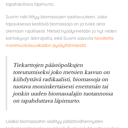
tapahduttava läpimurto.
Suorin riski liittyy biomassojen saatavuuteen. Joka
tapauksessa kestäviä biomassoja on ja tulee aina
olemaan rajallisesti. Metsiä hyödynnetään jo nyt niiden
kantokyvyn äärirajoilla, eikä Suomi saavuta
tavoitetta
monimuotoisuuskadon pysäyttämisestä.
Tiekarttojen päästöpolkujen
toteutumiseksi joko metsien kasvun on
kiihdyttävä radikaalisti, biomassoja on
tuotava moninkertaisesti enemmän tai
jonkin uuden biomassalajin tuotannossa
on tapahduttava läpimurto.
Lisäksi biomassoihin sisältyy päästövähennysten