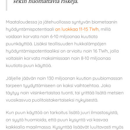
sekin huomattavia riskejä.
Maataloudessa ja jätehuollossa syntyvän biometaanin
hyödyntämispotentiaali
on luokkaa 11-15 TWh
, millä
voidaan korvata noin 6-10 miljoonaa kuutiota
puunkäyttöä. Lisäksi teollisuuden hukkalämpöjen
hyödyntämispotentiaaliksi on arvioitu noin 16 TWh, jolla
voitaisiin korvata maksimissaan noin 8-10 miljoonaa
kuutiota puun käyttöä.
Jäljelle jäävän noin 130 miljoonan kuution puubiomassan
tarpeen tyydyttämiseen on kaksi vaihtoehtoa. Joko
täytyy noin viisinkertaistaa tuonti, tai yrittää lisätä metsien
vuosikasvua puolitoistakertaiseksi nykyisestä.
Kun puun käyttöä on tarkoitus lisätä juuri ilmastosyistä,
on syytä huomioida, että puun kysyntä voi kasvaa
kaikkialla maailmassa. Kysyntää lisäävät luultavasti myös