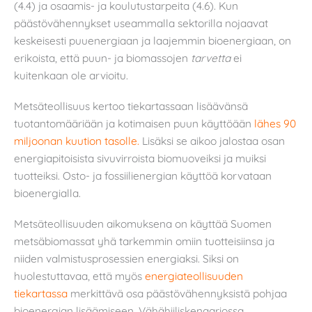
(4.4) ja osaamis- ja koulutustarpeita (4.6). Kun
päästövähennykset useammalla sektorilla nojaavat
keskeisesti puuenergiaan ja laajemmin bioenergiaan, on
erikoista, että puun- ja biomassojen
tarvetta
ei
kuitenkaan ole arvioitu.
Metsäteollisuus kertoo tiekartassaan lisäävänsä
tuotantomääriään ja kotimaisen puun käyttöään
lähes 90
miljoonan kuution tasolle.
Lisäksi se aikoo jalostaa osan
energiapitoisista sivuvirroista biomuoveiksi ja muiksi
tuotteiksi. Osto- ja fossiilienergian käyttöä korvataan
bioenergialla.
Metsäteollisuuden aikomuksena on käyttää Suomen
metsäbiomassat yhä tarkemmin omiin tuotteisiinsa ja
niiden valmistusprosessien energiaksi. Siksi on
huolestuttavaa, että myös
energiateollisuuden
tiekartassa
merkittävä osa päästövähennyksistä pohjaa
bioenergian lisäämiseen. Vähähiiliskenaariossa