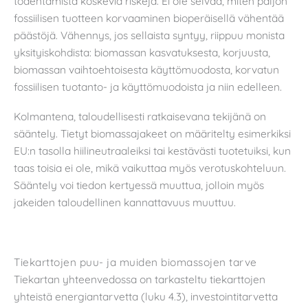
todentamista koskevia riskejä. Ei ole selvää, miten paljon
fossiilisen tuotteen korvaaminen bioperäisellä vähentää
päästöjä. Vähennys, jos sellaista syntyy, riippuu monista
yksityiskohdista: biomassan kasvatuksesta, korjuusta,
biomassan vaihtoehtoisesta käyttömuodosta, korvatun
fossiilisen tuotanto- ja käyttömuodoista ja niin edelleen.
Kolmantena, taloudellisesti ratkaisevana tekijänä on
sääntely. Tietyt biomassajakeet on määritelty esimerkiksi
EU:n tasolla hiilineutraaleiksi tai kestävästi tuotetuiksi, kun
taas toisia ei ole, mikä vaikuttaa myös verotuskohteluun.
Sääntely voi tiedon kertyessä muuttua, jolloin myös
jakeiden taloudellinen kannattavuus muuttuu.
Tiekarttojen puu- ja muiden biomassojen tarve
Tiekartan yhteenvedossa on tarkasteltu tiekarttojen
yhteistä energiantarvetta (luku 4.3), investointitarvetta