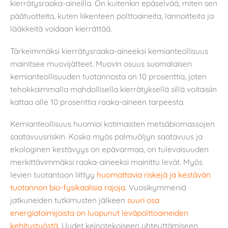
kierrätysraaka-aineilla. On kuitenkin epäselvää, miten sen
päätuotteita, kuten liikenteen polttoaineita, lannoitteita ja
lääkkeitä voidaan kierrättää.
Tärkeimmäksi kierrätysraaka-aineeksi kemianteollisuus
mainitsee muovijätteet. Muovin osuus suomalaisen
kemianteollisuuden tuotannosta on 10 prosenttia, joten
tehokkaimmalla mahdollisella kierrätyksellä sillä voitaisiin
kattaa alle 10 prosenttia raaka-aineen tarpeesta.
Kemianteollisuus huomioi kotimaisten metsäbiomassojen
saatavuusriskin. Koska myös palmuöljyn saatavuus ja
ekologinen kestävyys on epävarmaa, on tulevaisuuden
merkittävimmäksi raaka-aineeksi mainittu levät. Myös
levien tuotantoon liittyy
huomattavia riskejä ja kestävän
tuotannon bio-fysikaalisia rajoja
. Vuosikymmeniä
jatkuneiden tutkimusten jälkeen
suuri osa
energiatoimijoista on luopunut leväpolttoaineiden
kehitystyöstä.
Uudet keinotekoiseen yhteyttämiseen