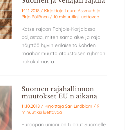
Suomen ja Venäjän rajalla
14.11.2018
/ Kirjoittaja
Laura Assmuth
ja
Pirjo Pöllänen
/
10 minuutiksi luettavaa
Katse rajaan Pohjois-Karjalassa
paljastaa, miten sama alue ja raja
näyttää hyvin erilaiselta kahden
maahanmuuttajataustaisen ryhmän
näkökulmasta.
Suomen rajahallinnon
muutokset EU:n aikana
11.10.2018
/ Kirjoittaja
Sari Lindblom
/
9
minuutiksi luettavaa
Euroopan unioni on tuonut Suomelle