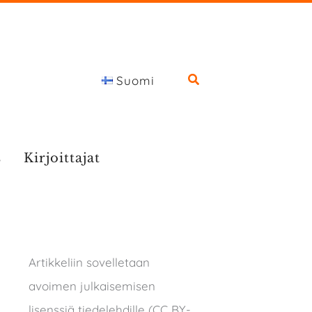
Suomi
s
Kirjoittajat
Artikkeliin sovelletaan
avoimen julkaisemisen
lisenssiä tiedelehdille (CC BY-