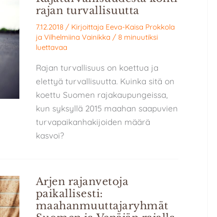
rajan turvallisuutta
7.12.2018
/ Kirjoittaja
Eeva-Kaisa Prokkola
ja
Vilhelmiina Vainikka
/
8 minuutiksi
luettavaa
Rajan turvallisuus on koettua ja
elettyä turvallisuutta. Kuinka sitä on
koettu Suomen rajakaupungeissa,
kun syksyllä 2015 maahan saapuvien
turvapaikanhakijoiden määrä
kasvoi?
Arjen rajanvetoja
paikallisesti:
maahanmuuttajaryhmät