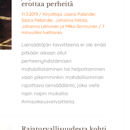
erottaa perheitä
11.3.2019
/ Kirjoittaja
Jaana Palander
,
Saara Pellander
,
Johanna Hiitola
,
Johanna Leinonen
ja
Milka Sormunen
/
7
minuutiksi luettavaa
Lainsäätäjän tavoitteena ei ole enää
pitkään aikaan ollut
perheenyhdistämisen
mahdollistaminen tai helpottaminen
vaan pikemminkin mahdollisimman
rajoittava lainsäädäntö, joka vielä
nipin napin mukailisi
ihmisoikeusvelvoitteita.
Rajaturvallisuudesta kohti