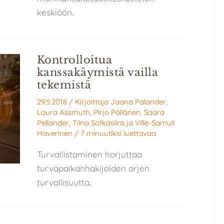
keskiöön.
Kontrolloitua
kanssakäymistä vailla
tekemistä
29.5.2018
/ Kirjoittaja
Jaana Palander
,
Laura Assmuth
,
Pirjo Pöllänen
,
Saara
Pellander
,
Tiina Sotkasiira
ja
Ville-Samuli
Haverinen
/
7 minuutiksi luettavaa
Turvallistaminen horjuttaa
turvapaikanhakijoiden arjen
turvallisuutta.