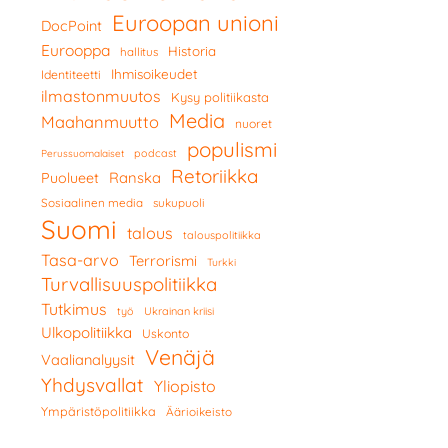
Euroopan unioni
DocPoint
Eurooppa
Historia
hallitus
Ihmisoikeudet
Identiteetti
ilmastonmuutos
Kysy politiikasta
Media
Maahanmuutto
nuoret
populismi
podcast
Perussuomalaiset
Retoriikka
Ranska
Puolueet
Sosiaalinen media
sukupuoli
Suomi
talous
talouspolitiikka
Tasa-arvo
Terrorismi
Turkki
Turvallisuuspolitiikka
Tutkimus
työ
Ukrainan kriisi
Ulkopolitiikka
Uskonto
Venäjä
Vaalianalyysit
Yhdysvallat
Yliopisto
Ympäristöpolitiikka
Äärioikeisto