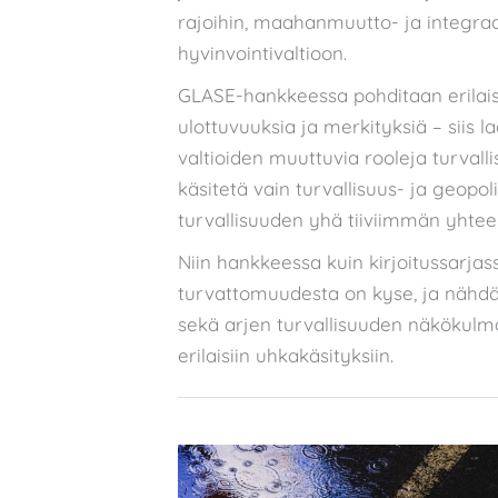
rajoihin, maahanmuutto- ja integraa
hyvinvointivaltioon.
GLASE-hankkeessa pohditaan erilaisia
ulottuvuuksia ja merkityksiä – siis l
valtioiden muuttuvia rooleja turvall
käsitetä vain turvallisuus- ja geopol
turvallisuuden yhä tiiviimmän yhte
Niin hankkeessa kuin kirjoitussarjas
turvattomuudesta on kyse, ja nähdä
sekä arjen turvallisuuden näkökulma
erilaisiin uhkakäsityksiin.