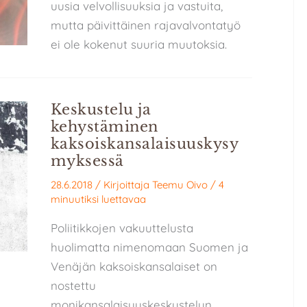
uusia velvollisuuksia ja vastuita,
mutta päivittäinen rajavalvontatyö
ei ole kokenut suuria muutoksia.
Keskustelu ja
kehystäminen
kaksoiskansalaisuuskysy
myksessä
28.6.2018
/ Kirjoittaja
Teemu Oivo
/
4
minuutiksi luettavaa
Poliitikkojen vakuuttelusta
huolimatta nimenomaan Suomen ja
Venäjän kaksoiskansalaiset on
nostettu
monikansalaisuuskeskustelun