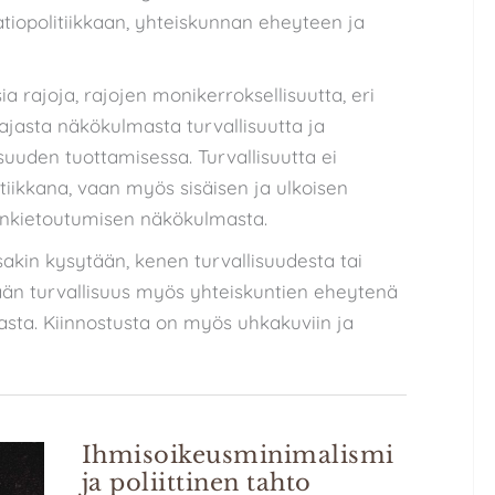
tiopolitiikkaan, yhteiskunnan eheyteen ja
 rajoja, rajojen monikerroksellisuutta, eri
aajasta näkökulmasta turvallisuutta ja
isuuden tuottamisessa. Turvallisuutta ei
itiikkana, vaan myös sisäisen ja ulkoisen
enkietoutumisen näkökulmasta.
sakin kysytään, kenen turvallisuudesta tai
än turvallisuus myös yhteiskuntien eheytenä
sta. Kiinnostusta on myös uhkakuviin ja
Ihmisoikeusminimalismi
ja poliittinen tahto