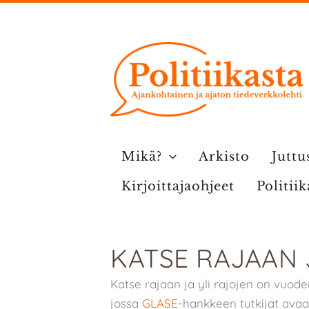
Siirry
sisältöön
Mikä?
Arkisto
Juttu
Kirjoittajaohjeet
Politii
KATSE RAJAAN 
Katse rajaan ja yli rajojen on vuoden
jossa
GLASE
-hankkeen tutkijat avaa