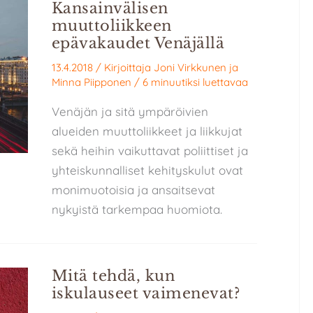
Kansainvälisen
muuttoliikkeen
epävakaudet Venäjällä
13.4.2018
/ Kirjoittaja
Joni Virkkunen
ja
Minna Piipponen
/
6 minuutiksi luettavaa
Venäjän ja sitä ympäröivien
alueiden muuttoliikkeet ja liikkujat
sekä heihin vaikuttavat poliittiset ja
yhteiskunnalliset kehityskulut ovat
monimuotoisia ja ansaitsevat
nykyistä tarkempaa huomiota.
Mitä tehdä, kun
iskulauseet vaimenevat?