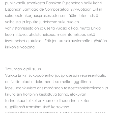
pyhiinvaellusmatkasta Ranskan Pyreneiden halki kohti
Espanjan Santiago de Compostelaa. 27-vuotiaan Erikin
sukupuolenkorjausprosessista, sen lääketieteellisistä
vaiheista ja lopulta juridisesta sukupuolen
vahvistamisesta on jo useita vuosia aikaa, mutta Erikiä
kuormittavat ahdistuneisuus, masentuneisuus sekä
itsetuhoiset ajatukset. Erik joutuu sairauslomalle työstään
kirkon siivoojana.
Trauman ajallisuus
Vaikka Erikin sukupuolenkorjausprosessin representaatio
on Nettelbladtin dokumentissa melko tyypillinen,
lapsuudenkuvista ensimmäiseen testosteronipistokseen ja
kirurgisiin hoitoihin keskittyvä tarina, elokuvan
tarinankaari ei kuitenkaan ole lineaarinen, kuten
tyypillisissä transihmisistä kertovissa
valtamediarepresentaatioissa. Nettelbladtin ohjauksessa