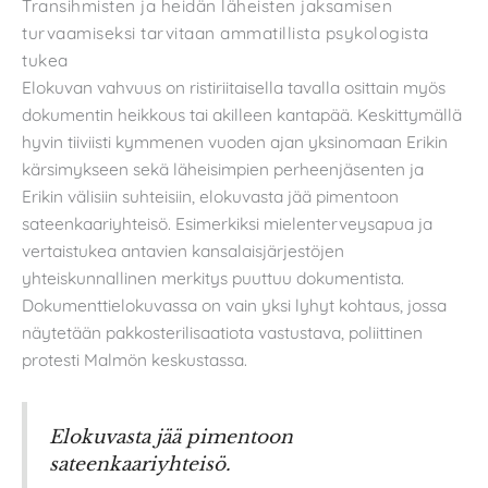
Transihmisten ja heidän läheisten jaksamisen
turvaamiseksi tarvitaan ammatillista psykologista
tukea
Elokuvan vahvuus on ristiriitaisella tavalla osittain myös
dokumentin heikkous tai akilleen kantapää. Keskittymällä
hyvin tiiviisti kymmenen vuoden ajan yksinomaan Erikin
kärsimykseen sekä läheisimpien perheenjäsenten ja
Erikin välisiin suhteisiin, elokuvasta jää pimentoon
sateenkaariyhteisö. Esimerkiksi mielenterveysapua ja
vertaistukea antavien kansalaisjärjestöjen
yhteiskunnallinen merkitys puuttuu dokumentista.
Dokumenttielokuvassa on vain yksi lyhyt kohtaus, jossa
näytetään pakkosterilisaatiota vastustava, poliittinen
protesti Malmön keskustassa.
Elokuvasta jää pimentoon
sateenkaariyhteisö.