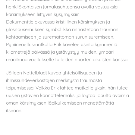
henkilökohtaisen jumalasuhteensa avulla vastauksia
kärsimykseen liittyviin kysymyksiin.
Dokumenttielokuvassa kristillinen kärsimyksen ja
ylösnousemuksen symboliikka rinnastetaan trauman
kohtaamiseen ja suremattoman surun suremiseen.
Pyhiinvaellusmatkalla Erik kävelee useita kymmeniä
kilometrejä päivässä ja ystävystyy muiden, ympäri
maailmaa vaellukselle tulleiden nuorten aikuisten kanssa.
Jälleen Nettelbladt kuvaa yhteisöllisyyden ja
ihmissuhdeverkostojen merkitystä traumasta
toipumisessa. Vaikka Erik lähtee matkalle yksin, hän tulee
uusien ystävien kannattelemaksi ja löytää lopulta avaimia
oman kärsimyksen läpikulkemiseen menettämättä
itseään.