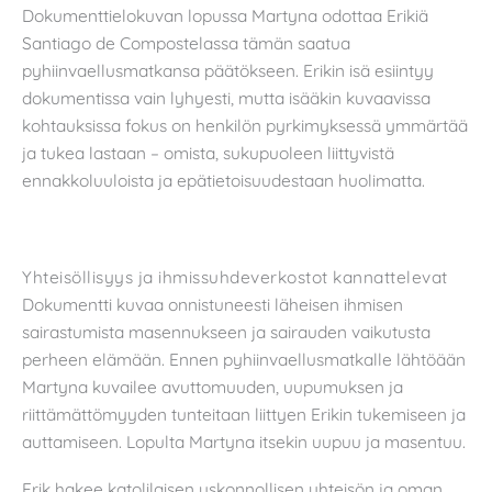
Dokumenttielokuvan lopussa Martyna odottaa Erikiä
Santiago de Compostelassa tämän saatua
pyhiinvaellusmatkansa päätökseen. Erikin isä esiintyy
dokumentissa vain lyhyesti, mutta isääkin kuvaavissa
kohtauksissa fokus on henkilön pyrkimyksessä ymmärtää
ja tukea lastaan – omista, sukupuoleen liittyvistä
ennakkoluuloista ja epätietoisuudestaan huolimatta.
Yhteisöllisyys ja ihmissuhdeverkostot kannattelevat
Dokumentti kuvaa onnistuneesti läheisen ihmisen
sairastumista masennukseen ja sairauden vaikutusta
perheen elämään. Ennen pyhiinvaellusmatkalle lähtöään
Martyna kuvailee avuttomuuden, uupumuksen ja
riittämättömyyden tunteitaan liittyen Erikin tukemiseen ja
auttamiseen. Lopulta Martyna itsekin uupuu ja masentuu.
Erik hakee katolilaisen uskonnollisen yhteisön ja oman