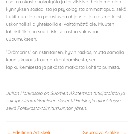
usein raskasta hoivatyötä ja tarvitsisivat hekin matalan
kynnyksen sosiaalista ja psykologista ammattiapua, sekä
tutkittuun tietoon perustuvaa ohjausta, jota esimerkiksi
uskonnollisilla yhteisöillä ei välttämättä ole. Muuten
läheisilläkin on suuri riski sairastua vakavaan
uupumukseen.
”Drömprins” on ristiriitainen, hyvin raskas, mutta samalla
kaunis kuvaus trauman kohtaamisesta, sen
läpikulkemisesta ja pitkästä matkasta kohti toipumista.
Julian Honkasalo on Suomen Akatemian tutkijatohtori ja
sukupuolentutkimuksen dosentti Helsingin yliopistossa
sekä Politiikasta-toimituskunnan jäsen.
←
Edellinen Artikkeli
Seuraava Artikkeli
→