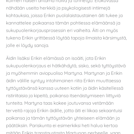
kolmen naisen antama hoiva ja tunnetyö. Elokuvassa
nähdään useita herkkiä ja psykologisesti intiimejä
kohtauksia, joissa Erikin puolalaistaustainen äiti tukee ja
kannattelee poikaansa tämän pohtiessa elämäänsä ja
sukupuolenkorjausprosessin eri vaiheita. Äiti on myös
tukena Erikin yrittäessä löytää tapoja ilmaista kärsimystä,
jolle ei löydy sanoja.
Äidin lisäksi Erikin elämässä on isoäiti, jota Erikin
sukupuolenkorjaus ei hätkähdytä, sisko, sekä tyttöystävä
ja myöhemmin aviopuoliso Martyna. Martynan ja Erikin
äidin välille syntyy intohimoinen riita Erikin muuttaessa
tyttöystävänsä kanssa uuteen kotiin ja äidin käsitellessä
ristiriitaisia ja kipeitä, poikansa itsenäistymiseen liittyviä
tunteita. Martyna taas kokee joutuvansa vetämään
terveitä rajoja Erikin äidille, jotta äiti ei liikaa sekaantuisi
poikansa ja tämän tyttöystävän yhteiseen elämään ja
päätöksiin. Pariskunta ei esimerkiksi heti halua kertoa
mitään Erikin transtaustasta Martynan perheelle, vaan