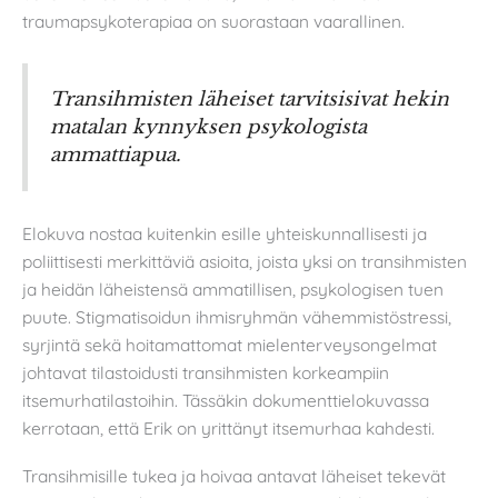
traumapsykoterapiaa on suorastaan vaarallinen.
Transihmisten läheiset tarvitsisivat hekin
matalan kynnyksen psykologista
ammattiapua.
Elokuva nostaa kuitenkin esille yhteiskunnallisesti ja
poliittisesti merkittäviä asioita, joista yksi on transihmisten
ja heidän läheistensä ammatillisen, psykologisen tuen
puute. Stigmatisoidun ihmisryhmän vähemmistöstressi,
syrjintä sekä hoitamattomat mielenterveysongelmat
johtavat tilastoidusti transihmisten korkeampiin
itsemurhatilastoihin. Tässäkin dokumenttielokuvassa
kerrotaan, että Erik on yrittänyt itsemurhaa kahdesti.
Transihmisille tukea ja hoivaa antavat läheiset tekevät