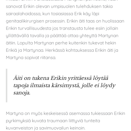
sanovat Erikin olevan umpisuolen tulehduksen takia
sairaalahoidossa, kun tosiasiassa Erik käy läpi
genitaalikirurgisen prosessin. Erikin äiti taas on huolissaan
Erikin turvallisuudesta jos transtausta tulee esiin jollain
yllättävällä tavalla ja päättää ottaa yhteyttä Martynan
äitiin. Lopulta Martynan perhe kuitenkin tukevat hekin
Erikiä ja Martynaa. Herkässä kohtauksessa Erikin äiti ja
Martyna sopivat riitansa.
Äiti on tukena Erikin yrittäessä löytää
tapoja ilmaista kärsimystä, jolle ei löydy
sanoja.
Martyna on myös keskeisessä asemassa tukiessaan Erikin
pyrkimyksiä kuvata traumaan liittyviä tunteita
kuvanveiston ja savimuovailun keinoin.