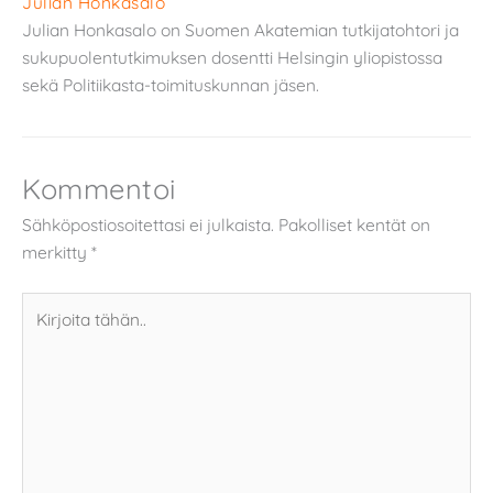
Julian Honkasalo
Julian Honkasalo on Suomen Akatemian tutkijatohtori ja
sukupuolentutkimuksen dosentti Helsingin yliopistossa
sekä Politiikasta-toimituskunnan jäsen.
Kommentoi
Sähköpostiosoitettasi ei julkaista.
Pakolliset kentät on
merkitty
*
Kirjoita
tähän..