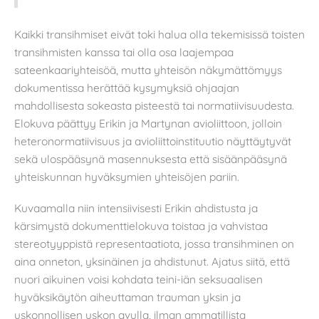
Kaikki transihmiset eivät toki halua olla tekemisissä toisten
transihmisten kanssa tai olla osa laajempaa
sateenkaariyhteisöä, mutta yhteisön näkymättömyys
dokumentissa herättää kysymyksiä ohjaajan
mahdollisesta sokeasta pisteestä tai normatiivisuudesta.
Elokuva päättyy Erikin ja Martynan avioliittoon, jolloin
heteronormatiivisuus ja avioliittoinstituutio näyttäytyvät
sekä ulospääsynä masennuksesta että sisäänpääsynä
yhteiskunnan hyväksymien yhteisöjen pariin.
Kuvaamalla niin intensiivisesti Erikin ahdistusta ja
kärsimystä dokumenttielokuva toistaa ja vahvistaa
stereotyyppistä representaatiota, jossa transihminen on
aina onneton, yksinäinen ja ahdistunut. Ajatus siitä, että
nuori aikuinen voisi kohdata teini-iän seksuaalisen
hyväksikäytön aiheuttaman trauman yksin ja
uskonnollisen uskon avulla, ilman ammatillista