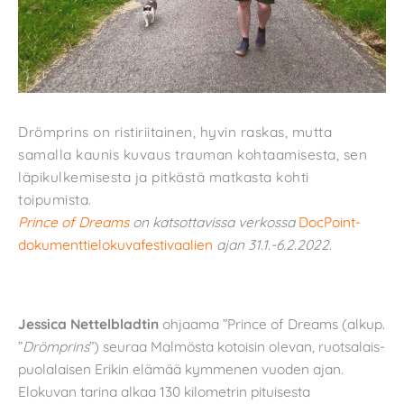
Drömprins on ristiriitainen, hyvin raskas, mutta
samalla kaunis kuvaus trauman kohtaamisesta, sen
läpikulkemisesta ja pitkästä matkasta kohti
toipumista.
Prince of Dreams
on katsottavissa verkossa
DocPoint-
dokumenttielokuvafestivaalien
ajan 31.1.-6.2.2022.
Jessica Nettelbladtin
ohjaama ”Prince of Dreams (alkup.
”
Drömprins
”) seuraa Malmösta kotoisin olevan, ruotsalais-
puolalaisen Erikin elämää kymmenen vuoden ajan.
Elokuvan tarina alkaa 130 kilometrin pituisesta