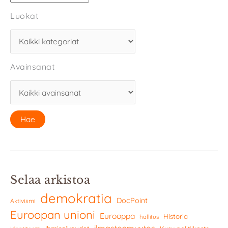
Luokat
Avainsanat
Selaa arkistoa
demokratia
DocPoint
Aktivismi
Euroopan unioni
Eurooppa
Historia
hallitus
ilmastonmuutos