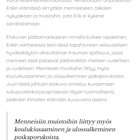
Erikin elämässä siirrytään menneeseen, takaisin
nykyaikaan ja muistoihin, joita Erik ei kykene
sanallistamaan.
Elokuvan päätarinankaaren rinnalla kulkee repaleinen,
Erikin varhaisessa teini-iässä tapahtuneen seksuaalisen
hyväksikäytön aiheuttaman trauman ajallisuus, jossa
menneet asiat palaavat päähenkilön mieleen uudelleen
ja uudelleen. Menneisiin muistoihin liittyy myös
koulukiusaaminen ja ulossulkeminen poikaporukoista.
Juuri tästä johtuen elokuva onnistuu kuvaamaan
sukupuolenkorjausprosessin täysin luonnollisena,
joidenkin ihmisten elämään kuuluvana asiana.
Menneisiin muistoihin liittyy myös
koulukiusaaminen ja ulossulkeminen
poikaporukoista.