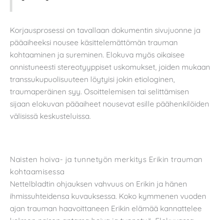
Korjausprosessi on tavallaan dokumentin sivujuonne ja
pääaiheeksi nousee käsittelemättömän trauman
kohtaaminen ja sureminen. Elokuva myös oikaisee
onnistuneesti stereotyyppiset uskomukset, joiden mukaan
transsukupuolisuuteen löytyisi jokin etiologinen,
traumaperäinen syy. Osoittelemisen tai selittämisen
sijaan elokuvan pääaiheet nousevat esille päähenkilöiden
välisissä keskusteluissa.
Naisten hoiva- ja tunnetyön merkitys Erikin trauman
kohtaamisessa
Nettelbladtin ohjauksen vahvuus on Erikin ja hänen
ihmissuhteidensa kuvauksessa. Koko kymmenen vuoden
ajan trauman haavoittaneen Erikin elämää kannattelee