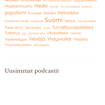
Ihmisoikeudet
Kysy politiikasta
Identiteetti
Media
Maahanmuutto
nuoret
podcast
Perussuomalaiset
populismi
Retoriikka
Ranska
Puolueet
Suomi
talous
Sosiaalinen media
sukupuoli
talouspolitiikka
Turvallisuuspolitiikka
Tasa-arvo
Terrorismi
Turkki
Tutkimus
Ulkopolitiikka
Uskonto
työ
Ukrainan kriisi
Venäjä
Yhdysvallat
Yliopisto
Vaalianalyysit
Ympäristöpolitiikka
Äärioikeisto
Uusimmat podcastit