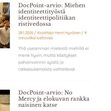
DocPoint-arvio: Miehen
identiteettityöstä
identiteettipolitiikan
ristivedossa
28.1.2026
/ Kirjoittaja
Henri Hyvönen
/
4
minuutiksi luettavaa
Yhä useamman mielestä miehillä ei
mene hyvin, mutta käsitykset
pahoinvoinnin syistä ja
ratkaisukeinoista vaihtelevat.
DocPoint-arvio: No
Mercy ja elokuvan rankka
naisinen katse