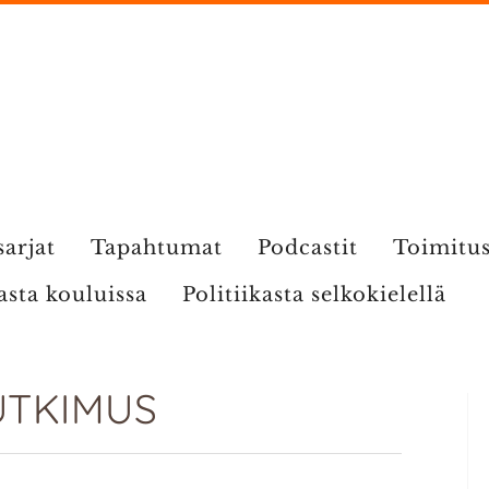
sarjat
Tapahtumat
Podcastit
Toimitu
kasta kouluissa
Politiikasta selkokielellä
TKIMUS