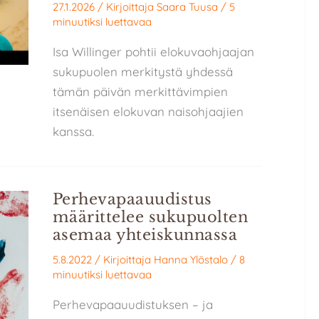
27.1.2026
/ Kirjoittaja
Saara Tuusa
/
5
minuutiksi luettavaa
Isa Willinger pohtii elokuvaohjaajan
sukupuolen merkitystä yhdessä
tämän päivän merkittävimpien
itsenäisen elokuvan naisohjaajien
kanssa.
Perhevapaauudistus
määrittelee sukupuolten
asemaa yhteiskunnassa
5.8.2022
/ Kirjoittaja
Hanna Ylöstalo
/
8
minuutiksi luettavaa
Perhevapaauudistuksen – ja