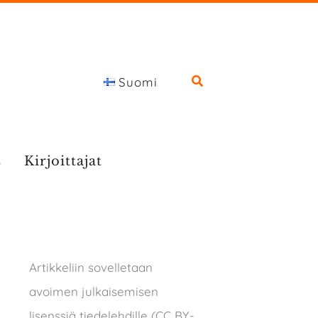
Suomi
s
Kirjoittajat
Artikkeliin sovelletaan
avoimen julkaisemisen
lisenssiä tiedelehdille (CC BY-