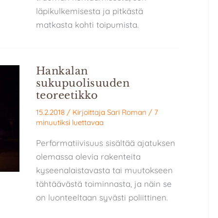
läpikulkemisesta ja pitkästä
matkasta kohti toipumista.
Hankalan
sukupuolisuuden
teoreetikko
15.2.2018
/ Kirjoittaja
Sari Roman
/
7
minuutiksi luettavaa
Performatiivisuus sisältää ajatuksen
olemassa olevia rakenteita
kyseenalaistavasta tai muutokseen
tähtäävästä toiminnasta, ja näin se
on luonteeltaan syvästi poliittinen.