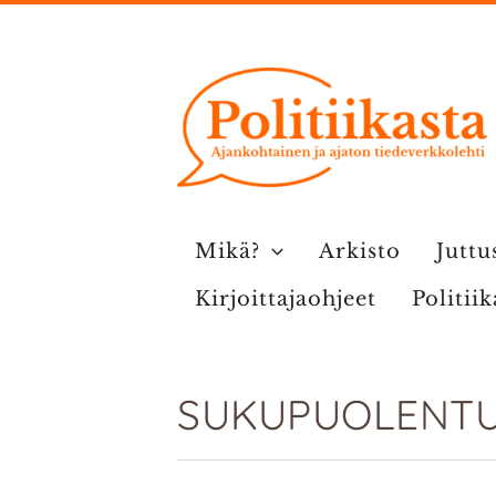
Siirry
sisältöön
Mikä?
Arkisto
Juttu
Kirjoittajaohjeet
Politii
SUKUPUOLENTU