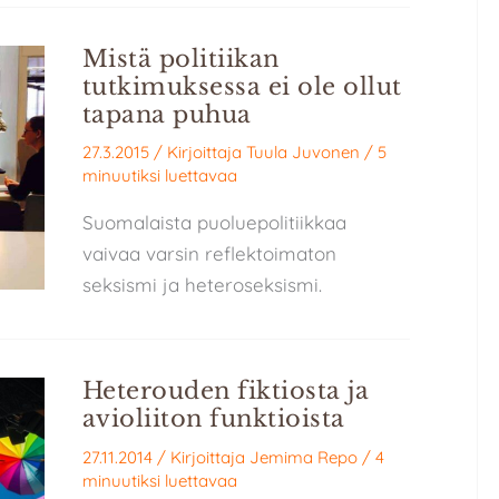
Mistä politiikan
tutkimuksessa ei ole ollut
tapana puhua
27.3.2015
/ Kirjoittaja
Tuula Juvonen
/
5
minuutiksi luettavaa
Suomalaista puoluepolitiikkaa
vaivaa varsin reflektoimaton
seksismi ja heteroseksismi.
Heterouden fiktiosta ja
avioliiton funktioista
27.11.2014
/ Kirjoittaja
Jemima Repo
/
4
minuutiksi luettavaa