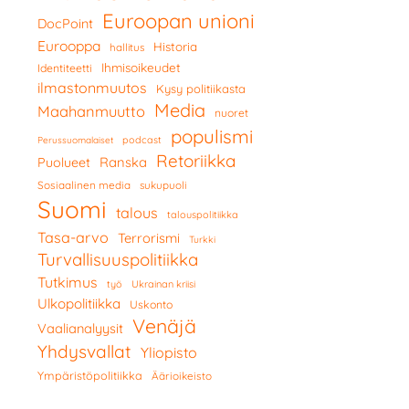
Euroopan unioni
DocPoint
Eurooppa
Historia
hallitus
Ihmisoikeudet
Identiteetti
ilmastonmuutos
Kysy politiikasta
Media
Maahanmuutto
nuoret
populismi
podcast
Perussuomalaiset
Retoriikka
Ranska
Puolueet
Sosiaalinen media
sukupuoli
Suomi
talous
talouspolitiikka
Tasa-arvo
Terrorismi
Turkki
Turvallisuuspolitiikka
Tutkimus
työ
Ukrainan kriisi
Ulkopolitiikka
Uskonto
Venäjä
Vaalianalyysit
Yhdysvallat
Yliopisto
Ympäristöpolitiikka
Äärioikeisto