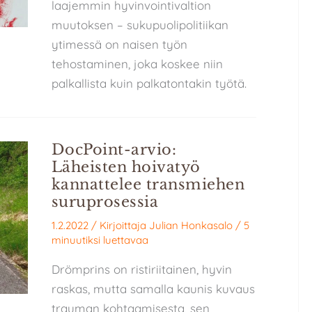
laajemmin hyvinvointivaltion
muutoksen – sukupuolipolitiikan
ytimessä on naisen työn
tehostaminen, joka koskee niin
palkallista kuin palkatontakin työtä.
DocPoint-arvio:
Läheisten hoivatyö
kannattelee transmiehen
suruprosessia
1.2.2022
/ Kirjoittaja
Julian Honkasalo
/
5
minuutiksi luettavaa
Drömprins on ristiriitainen, hyvin
raskas, mutta samalla kaunis kuvaus
trauman kohtaamisesta, sen