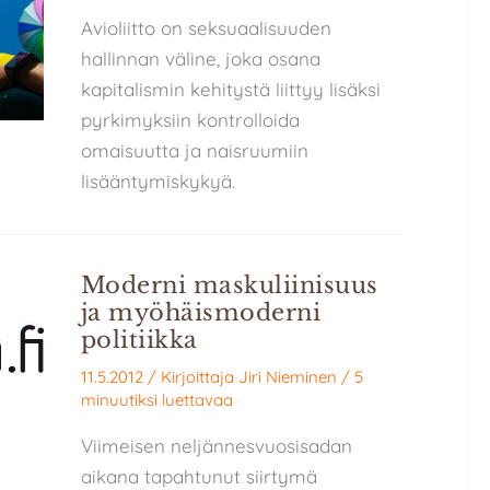
Avioliitto on seksuaalisuuden
hallinnan väline, joka osana
kapitalismin kehitystä liittyy lisäksi
pyrkimyksiin kontrolloida
omaisuutta ja naisruumiin
lisääntymiskykyä.
Moderni maskuliinisuus
ja myöhäismoderni
politiikka
11.5.2012
/ Kirjoittaja
Jiri Nieminen
/
5
minuutiksi luettavaa
Viimeisen neljännesvuosisadan
aikana tapahtunut siirtymä