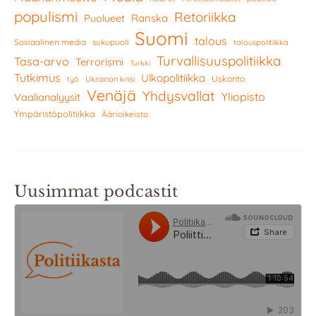
populismi
Retoriikka
Ranska
Puolueet
Suomi
talous
Sosiaalinen media
sukupuoli
talouspolitiikka
Turvallisuuspolitiikka
Tasa-arvo
Terrorismi
Turkki
Tutkimus
Ulkopolitiikka
Uskonto
työ
Ukrainan kriisi
Venäjä
Yhdysvallat
Yliopisto
Vaalianalyysit
Ympäristöpolitiikka
Äärioikeisto
Uusimmat podcastit