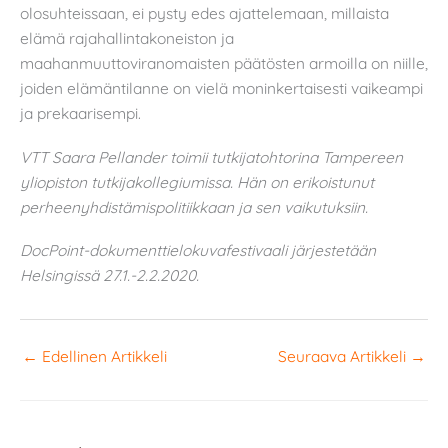
olosuhteissaan, ei pysty edes ajattelemaan, millaista
elämä rajahallintakoneiston ja
maahanmuuttoviranomaisten päätösten armoilla on niille,
joiden elämäntilanne on vielä moninkertaisesti vaikeampi
ja prekaarisempi.
VTT Saara Pellander toimii tutkijatohtorina Tampereen
yliopiston tutkijakollegiumissa. Hän on erikoistunut
perheenyhdistämispolitiikkaan ja sen vaikutuksiin.
DocPoint-dokumenttielokuvafestivaali järjestetään
Helsingissä 27.1.-2.2.2020.
←
Edellinen Artikkeli
Seuraava Artikkeli
→