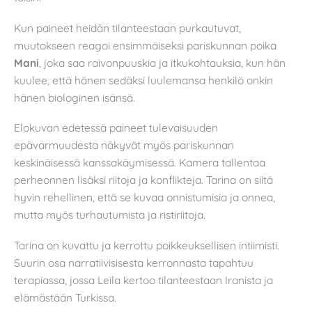
Kun paineet heidän tilanteestaan purkautuvat,
muutokseen reagoi ensimmäiseksi pariskunnan poika
Mani
, joka saa raivonpuuskia ja itkukohtauksia, kun hän
kuulee, että hänen sedäksi luulemansa henkilö onkin
hänen biologinen isänsä.
Elokuvan edetessä paineet tulevaisuuden
epävarmuudesta näkyvät myös pariskunnan
keskinäisessä kanssakäymisessä. Kamera tallentaa
perheonnen lisäksi riitoja ja konflikteja. Tarina on siitä
hyvin rehellinen, että se kuvaa onnistumisia ja onnea,
mutta myös turhautumista ja ristiriitoja.
Tarina on kuvattu ja kerrottu poikkeuksellisen intiimisti.
Suurin osa narratiivisisesta kerronnasta tapahtuu
terapiassa, jossa Leila kertoo tilanteestaan Iranista ja
elämästään Turkissa.