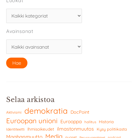
Luokat
Avainsanat
Selaa arkistoa
demokratia
DocPoint
Aktivismi
Euroopan unioni
Eurooppa
Historia
hallitus
ilmastonmuutos
Ihmisoikeudet
Kysy politiikasta
Identiteetti
Media
Maahanmuutto
nuoret
podcast
Perussuomalaiset