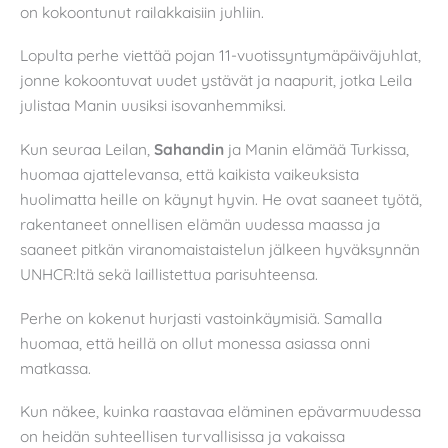
on kokoontunut railakkaisiin juhliin.
Lopulta perhe viettää pojan 11-vuotissyntymäpäiväjuhlat,
jonne kokoontuvat uudet ystävät ja naapurit, jotka Leila
julistaa Manin uusiksi isovanhemmiksi.
Kun seuraa Leilan,
Sahandin
ja Manin elämää Turkissa,
huomaa ajattelevansa, että kaikista vaikeuksista
huolimatta heille on käynyt hyvin. He ovat saaneet työtä,
rakentaneet onnellisen elämän uudessa maassa ja
saaneet pitkän viranomaistaistelun jälkeen hyväksynnän
UNHCR:ltä sekä laillistettua parisuhteensa.
Perhe on kokenut hurjasti vastoinkäymisiä. Samalla
huomaa, että heillä on ollut monessa asiassa onni
matkassa.
Kun näkee, kuinka raastavaa eläminen epävarmuudessa
on heidän suhteellisen turvallisissa ja vakaissa