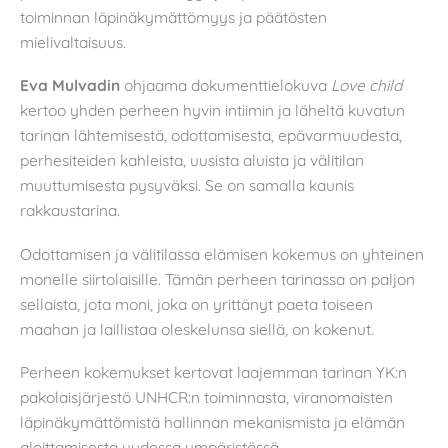
toiminnan läpinäkymättömyys ja päätösten
mielivaltaisuus.
Eva Mulvadin
ohjaama dokumenttielokuva
Love child
kertoo yhden perheen hyvin intiimin ja läheltä kuvatun
tarinan lähtemisestä, odottamisesta, epävarmuudesta,
perhesiteiden kahleista, uusista aluista ja välitilan
muuttumisesta pysyväksi. Se on samalla kaunis
rakkaustarina.
Odottamisen ja välitilassa elämisen kokemus on yhteinen
monelle siirtolaisille. Tämän perheen tarinassa on paljon
sellaista, jota moni, joka on yrittänyt paeta toiseen
maahan ja laillistaa oleskelunsa siellä, on kokenut.
Perheen kokemukset kertovat laajemman tarinan YK:n
pakolaisjärjestö UNHCR:n toiminnasta, viranomaisten
läpinäkymättömistä hallinnan mekanismista ja elämän
aloittamisesta uudessa ympäristössä.