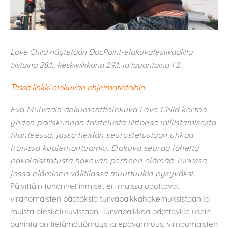
Love Child näytetään DocPoint-elokuvafestivaalilla
tiistaina 28.1., keskiviikkona 29.1. ja lauantaina 1.2.
Tässä linkki elokuvan ohjelmatietoihin.
Eva Mulvadin dokumenttielokuva Love Child kertoo
yhden pariskunnan taistelusta liittonsa laillistamisesta
tilanteessa, jossa heidän seurustelustaan uhkaa
Iranissa kuolemantuomio. Elokuva seuraa läheltä
pakolaisstatusta hakevan perheen elämää Turkissa,
jossa eläminen välitilassa muuttuukin pysyväksi.
Päivittäin tuhannet ihmiset eri maissa odottavat
viranomaisten päätöksiä turvapaikkahakemuksistaan ja
muista oleskeluluvistaan. Turvapaikkaa odottaville usein
pahinta on tietämättömyys ja epävarmuus, virnaomaisten