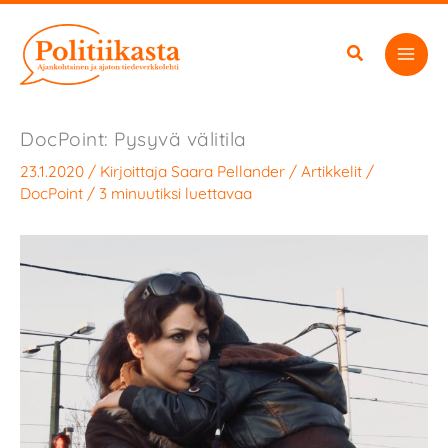
Siirry
sisältöön
DocPoint: Pysyvä välitila
23.1.2020
/ Kirjoittaja
Saara Pellander
/
Artikkelit
/
DocPoint
/
3 minuutiksi luettavaa