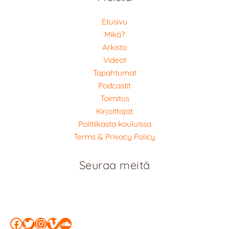
Etusivu
Mikä?
Arkisto
Videot
Tapahtumat
Podcastit
Toimitus
Kirjoittajat
Politiikasta kouluissa
Terms & Privacy Policy
Seuraa meitä
Facebook
Twitter
Instagram
Vimeo
SoundCloud