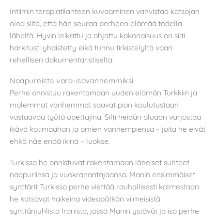
Intiimin terapiatilanteen kuvaaminen vahvistaa katsojan
oloa siitä, että hän seuraa perheen elämää todella
läheltä. Hyvin leikattu ja ohjattu kokonaisuus on silti
harkitusti yhdistetty eikä tunnu tirkistelyltä vaan
rehellisen dokumentaristiselta.
Naapureista vara-isovanhemmiksi
Perhe onnistuu rakentamaan uuden elämän Turkkiin ja
molemmat vanhemmat saavat pian koulutustaan
vastaavaa työtä opettajina. Silti heidän oloaan varjostaa
ikävä kotimaahan ja omien vanhempiensa – joita he eivät
ehkä näe enää ikinä – luokse.
Turkissa he onnistuvat rakentamaan läheiset suhteet
naapuriinsa ja vuokranantajaansa. Manin ensimmäiset
synttärit Turkissa perhe viettää rauhallisesti kolmestaan:
he katsovat haikeina videopätkän viimeisistä
synttärijuhlista Iranista, jossa Manin ystävät ja iso perhe