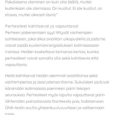
Pakolaisena oleminen on kuin olisi täällä, muttei
kuitenkaan ole olemassa. On kuollut. Ei ole kuollut, on
elossa, muttei oikeasti läsnä.”
Perhesiteet kahlitsevat ja vapauttavat
Perheen pakenemisen syyt liittyvät vanhempien
suhteeseen, joka alkoi avioliiton ulkopuolella ja josta he
voivat saada kuolemanrangaistuksen kotimaassaan
Iranissa. Heidän koskettava tarinansa kertoo, kuinka
perhesiteet voivat samalla olla sekä kahlitsevia että
vapauttavia.
Heitä kahlitsevat heidän aiemmat avioliittonsa sekä
vanhempiensa ja sisarustensa tilanne. Sukulaiset joutuvat
kärsimään kotimaassa paenneen parin tekojen
seurauksia. Perhesiteet myös lopulta vapauttavat parin
lähtemään painostavasta tilanteesta pois, todistamaan
DNA-testin avulla yhteenkuuluvuuttaan ja valitsemaan
toisin.