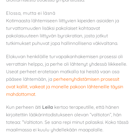
Elossa, mutta ei läsnä
Kotimaasta lähtemiseen liittyvien kipeiden asioiden ja
turvattomuuden lisäksi pakolaiset kohtaavat
pakolaisuuteen liittyvän byrokratian, josta jotkut
tutkimukset puhuvat jopa hallinnollisena väkivaltana.
Elokuvan henkilöille turvapaikanhakemisen prosessi oli
verrattain helppo, ja perhe oli lähtenyt yhdessä liikkeelle.
Useat perheet erotetaan matkalla tai heistä vaan osa
pääsee lähtemään, ja
perheenyhdistämisen prosessit
ovat kalliit, vaikeat ja monelle pakoon lähteneille täysin
mahdottomat
.
Kun perheen äiti
Leila
kertoo terapeutille, että hänen
kirjoitettiin lääkärintodistukseen olevan ”valtioton”, hän
toteaa: ”Valtioton. Se sana repi minut palasiksi. Koko tässä
maailmassa ei kuulu yhdellekään maapalalle.