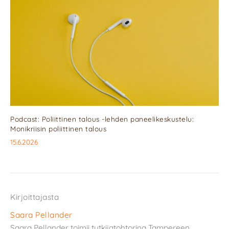
Podcast: Poliittinen talous -lehden paneelikeskustelu:
Monikriisin poliittinen talous
15.6.2026
Kirjoittajasta
Saara Pellander
Saara Pellander toimii tutkijatohtorina Tampereen