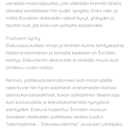
vieraisille motoristijoukkio, jota väitetään Kremliä lähellä
olevaksi venäläiseksi Yön sudet -jengiksi. Onko näin, ja
mitkä Slovakian alokkaiden oikeat kyvyt, yhteydet ja
taustat ovat, jää elokuvan pohjalta epäselväksi.
Puolueen synty
Elokuvassa kulkee rinnan ja limittäin kolme kehityskaarta.
Näistä ensimmäinen ja tarinalle keskeisin on Švrčekin
kehitys. Dokumentin aikana hän ei niinkään muutu kuin
omaksuu uusia rooleja.
Rennon, politiikasta kiinnostuneen koti-minän päälle
rakentuvat niin hyvin asiallisesti viranomaisten kanssa
asioiva kansalaisaktivisti, tiukan sotilaallinen äkseeraaja
kuin koululuokille ja televisiokameroille hymyilevä
esiintyjäkin. Elokuva huipentuu Švrčekin nousuun
Slovakian alokkaiden poliittiseksi siiveksi luodun
”Isänmaamme – Tulevaisuutemme” -puolueen johtajaksi.