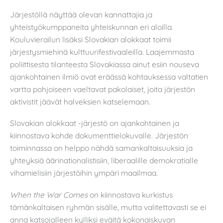
Järjestöllä näyttää olevan kannattajia ja
yhteistyökumppaneita yhteiskunnan eri aloilla.
Kouluvierailun lisäksi Slovakian alokkaat toimii
järjestysmiehinä kulttuurifestivaaleilla. Laajemmasta
poliittisesta tilanteesta Slovakiassa ainut esiin nouseva
ajankohtainen ilmiö ovat eräässä kohtauksessa valtatien
vartta pohjoiseen vaeltavat pakolaiset, joita järjestön
aktivistit jäävät halveksien katselemaan.
Slovakian alokkaat -järjestö on ajankohtainen ja
kiinnostava kohde dokumenttielokuvalle. Järjestön
toiminnassa on helppo nähdä samankaltaisuuksia ja
yhteyksiä äärinationalistisiin, liberaalille demokratialle
vihamielisiin järjestöihin ympäri maailmaa.
When the War Comes
on kiinnostava kurkistus
tämänkaltaisen ryhmän sisälle, mutta valitettavasti se ei
anna katsojalleen kylliksi eväitä kokonaiskuvan