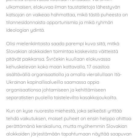
ulkomaisen, elokuvaa ilman taustatietoja lähestyvän
katsojan on vaikeaa hahmottaa, mikä tästä puheesta on
tilannesidonnaista opportunismia ja mikä ryhmän
ideologian ydintä.
Olisi mielenkiintoista saada parempi kuva siitä, mitkä
Slovakian alokkaiden toimintaa koskevista väitteistä
pitävät paikkansa. Švrčekin kuullaan elokuvassa
kehuskelevan koko maan kattavalla, 17 osastoa
sisältävällä organisaatiolla ja omalla vierailullaan Itä-
Ukrainan kapinallisalueilla saamassa oppia
organisaationsa johtamiseen ja kehittämiseen
separatistien puolella taistelevilta kasakkajoukoilta.
Kun on kyse nuoresta miehestä, joka selkeästi yrittää
tehdä vaikutuksen, moiset puheet on ensin helppo ohittaa
perättömänä kerskailuna, mutta myöhemmin Slovakian
alokkaiden järjestämään tapahtumaan näyttää saapuvan