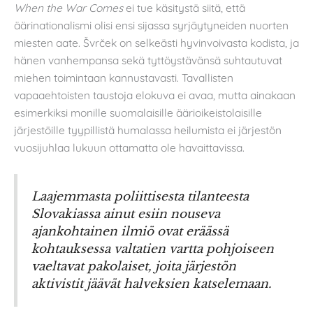
When the War Comes
ei tue käsitystä siitä, että
äärinationalismi olisi ensi sijassa syrjäytyneiden nuorten
miesten aate. Švrček on selkeästi hyvinvoivasta kodista, ja
hänen vanhempansa sekä tyttöystävänsä suhtautuvat
miehen toimintaan kannustavasti. Tavallisten
vapaaehtoisten taustoja elokuva ei avaa, mutta ainakaan
esimerkiksi monille suomalaisille äärioikeistolaisille
järjestöille tyypillistä humalassa heilumista ei järjestön
vuosijuhlaa lukuun ottamatta ole havaittavissa.
Laajemmasta poliittisesta tilanteesta
Slovakiassa ainut esiin nouseva
ajankohtainen ilmiö ovat eräässä
kohtauksessa valtatien vartta pohjoiseen
vaeltavat pakolaiset, joita järjestön
aktivistit jäävät halveksien katselemaan.