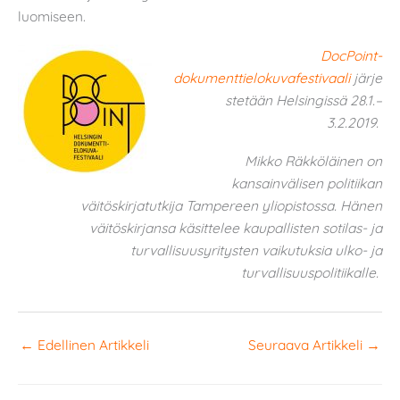
luomiseen.
DocPoint-
dokumenttielokuvafestivaali
järje
stetään Helsingissä 28.1.–
3.2.2019.
Mikko Räkköläinen on
kansainvälisen politiikan
väitöskirjatutkija Tampereen yliopistossa. Hänen
väitöskirjansa käsittelee kaupallisten sotilas- ja
turvallisuusyritysten vaikutuksia ulko- ja
turvallisuuspolitiikalle.
←
Edellinen Artikkeli
Seuraava Artikkeli
→