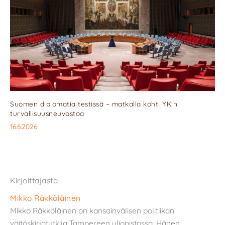
Suomen diplomatia testissä – matkalla kohti YK:n
turvallisuusneuvostoa
16.6.2026
Kirjoittajasta
Mikko Räkköläinen
Mikko Räkköläinen on kansainvälisen politiikan
väitöskirjatutkija Tampereen yliopistossa. Hänen