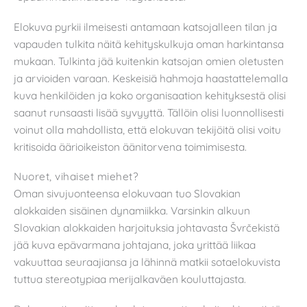
Elokuva pyrkii ilmeisesti antamaan katsojalleen tilan ja
vapauden tulkita näitä kehityskulkuja oman harkintansa
mukaan. Tulkinta jää kuitenkin katsojan omien oletusten
ja arvioiden varaan. Keskeisiä hahmoja haastattelemalla
kuva henkilöiden ja koko organisaation kehityksestä olisi
saanut runsaasti lisää syvyyttä. Tällöin olisi luonnollisesti
voinut olla mahdollista, että elokuvan tekijöitä olisi voitu
kritisoida äärioikeiston äänitorvena toimimisesta.
Nuoret, vihaiset miehet?
Oman sivujuonteensa elokuvaan tuo Slovakian
alokkaiden sisäinen dynamiikka. Varsinkin alkuun
Slovakian alokkaiden harjoituksia johtavasta Švrčekistä
jää kuva epävarmana johtajana, joka yrittää liikaa
vakuuttaa seuraajiansa ja lähinnä matkii sotaelokuvista
tuttua stereotypiaa merijalkaväen kouluttajasta.