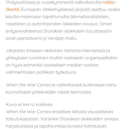
Yhdysvalloissa jo vuosikymmeniä vaikuttanutta
militia-
liikettä
. Euroopan viitekehyksessä järjestö asettuu osaksi
kautta maanosan tapahtunutta äärinationalististen,
rasististen ja autoritaaristen liikkeiden nousua. Oman
erityisvivahteensa Slovakian alokkaisiin tuo järjestön
avoin panslavismi ja Venäjän ihailu.
Järjestön ilmeisen aktiivinen toiminta internetissä ja
yhteyksien luominen muihin vastaaviin organisaatioihin
on hyvä esimerkki sosiaalisen median roolista
vaihtoehtoisen politiikan työkaluna.
When the War Comes
ei valitettavasti kuitenkaan tartu
kunnollisesti yhteenkään näistä teemoista.
Kuva ei kerro kaikkea
When the War Comes
ansaitsee kiitosta visuaalisesta
toteutuksestaan. Varsinkin Slovakian alokkaiden omissa
harjoituksissa ja tapahtumissa kuvatut kohtaukset