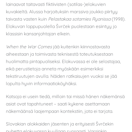
lainaavat taitavasti fiktiivisten (sotilas-)elokuvien
kuvakieltä. Alussa harjoituksiin marssiva joukko piirtyy
taivasta vasten kuin
Pelastakaa sotamies Ryanissa
(1998).
Elokuvan loppupuolella Švrček puolestaan esiintyy jo
klassisin kansanjohtajan elkein.
When the War Comes
jää kuitenkin kiinnostavasta
aiheestaan ja toimivasta teknisestä toteutuksestaan
huolimatta pintapuoliseksi. Elokuvassa ei ole selostajaa,
eikä perustietoja anneta myöskään esimerkiksi
tekstiruutujen avulla. Näiden ratkaisujen vuoksi se jää
lopulta hyvin informaatioköyhäksi.
Katsoja ei usein tiedä, milloin tai missä hänen näkemänsä
asiat ovat tapahtuneet – saati kykene asettamaan
näkemäänsä laajempaan kontekstiin, jota ei tarjota.
Slovakian alokkaiden jäsenten ja erityisesti Švrčekin
puhetta elokuvassa kuullaan runsaasti. Varsinkin