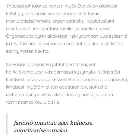
Yhdessä johtajansa kanssa myös Slovakian alokkaat
kehittyy, tai ainakin sen esitetään kehittyvän,
moniulotteisemmaksi organisaatioksi. Koulutusleirit
muuttuvat suurisuuntaisemmiksi ja vaativimmiksi.
Organisaatio pyrkii aktiivisesti rekrytoimaan uusia jäseniä
ja levittämään sanomaansa haastatteluiden ja julkisten
esiintymisten kautta.
Slovakian alokkaiden johtohahmot käyvät
henkilökohtaisesti vastaamassa kysymyksiin järjestöä
kriittisesti arvioivassa keskustelutilaisuudessa ja pääsevät,
ilmeisesti myötämielisen opettajan avustuksella,
esittelemään panslavistista ideologiaansa ja omaa
toimintaansa koululaisille.
Järjestö muuttuu ajan kuluessa
autoritaarisemmaksi.