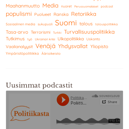
Media
Maahanmuutto
nuoret
podcast
Perussuomalaiset
populismi
Retoriikka
Ranska
Puolueet
Suomi
talous
Sosiaalinen media
sukupuoli
talouspolitiikka
Turvallisuuspolitiikka
Tasa-arvo
Terrorismi
Turkki
Tutkimus
Ulkopolitiikka
Uskonto
työ
Ukrainan kriisi
Venäjä
Yhdysvallat
Yliopisto
Vaalianalyysit
Ympäristöpolitiikka
Äärioikeisto
Uusimmat podcastit