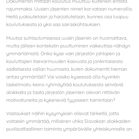
Dokumentin mittaan koulutus muuttuu kuitenkin entistä
rajummaksi. Uusien jäsenten nimet korvataan numeroilla.
Heitä juoksutetaan ja harjoitutetaan, kunnes osa luopuu
koulutuksesta ja yksi saa sairaskohtauksen.
Muutos suhtautumisessa uusiin jäseniin on huomattava,
mutta jälleen kontekstin puuttuminen vaikeuttaa nähdyn
ymmärtämistä. Onko kyse vain järjestön johtajien ja
kouluttajien itsevarmuuden kasvusta ja jonkinlaisesta
sadistisesta vallan huumasta, kuten dokumentti hieman
antaa ymmärtää? Vai voisiko kyseessä olla hyvinkin
laskelmoitu keino ryhmäyttää koulutuksesta selviäviä
alokkaita ja taata järjestön jäsenten olevan riittävän
motivoituneita ja kykeneviä fyysiseen toimintaan?
Vastaukset näihin kysymyksiin olisivat tärkeitä, jotta
voitaisiin ymmärtää, millainen uhka Slovakian alokkaiden
puolisotilaallinen toiminta ympäröivälle yhteiskunnalle on.