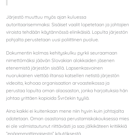
Järjestö muuttuu myös ajan kuluessa
autoritaarisemmaksi. Sisäiset vaalit lopetetaan ja johtajien
viroista tehdään käytännössä elinikäisiä. Lopulta järjestön
pohjalta perustetaan uusi poliittinen puolue.
Dokumentin kolmas kehityskulku pyrkii seuraamaan
nimettömäksi jäävän Slovakian alokkaiden jäsenen
etenemistä järjestön sisällä. Lapsenkasvoinen
nuorukainen viettää iltansa katsellen netistä järjestön
videoita, kohoaa organisaation arvoasteikossa ja
perustaa lopulta oman alaosaston, jonka harjoituksia hän
johtaa yrittäen kopioida Švrčekin tyyliä.
Aina kaikki ei kuitenkaan mene niin hyvin kuin johtajalta
odotetaan. Oman osastonsa perustamiskokouksessa mies
ei ole valmistautunut riittävästi ja saa jälkikäteen kritiikkiä
”epäammattimaisesta” käytöksestä.