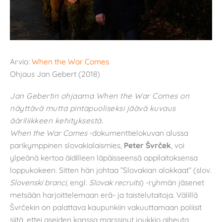
Arvio:
When the War Comes
Ohjaus Jan Gebert (2018)
Jan Gebertin ohjaama When the War Comes on
näyttävä mutta pintapuoliseksi jäävä kuvaus
ääriliikkeen kehityksestä.
When the War Comes
-dokumenttielokuvan alussa
parikymppinen slovakialaismies,
Peter Švrček
, voi
ylpeänä kertoa äidilleen läpäisseensä oppilaitoksensa
loppukokeen. Sitten hän johtaa ”Slovakian alokkaat” (slov.
Slovenskí branci
, engl.
Slovak recruits
) -ryhmän jäsenet
metsään harjoittelemaan erä- ja taistelutaitoja. Välillä
Švrčekin on palattava kaupunkiin vakuuttamaan poliisit
siitä, ettei aseiden kanssa marssinut joukkio aiheuta