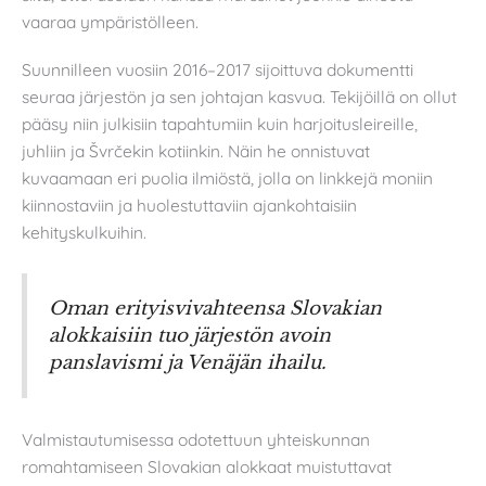
vaaraa ympäristölleen.
Suunnilleen vuosiin 2016–2017 sijoittuva dokumentti
seuraa järjestön ja sen johtajan kasvua. Tekijöillä on ollut
pääsy niin julkisiin tapahtumiin kuin harjoitusleireille,
juhliin ja Švrčekin kotiinkin. Näin he onnistuvat
kuvaamaan eri puolia ilmiöstä, jolla on linkkejä moniin
kiinnostaviin ja huolestuttaviin ajankohtaisiin
kehityskulkuihin.
Oman erityisvivahteensa Slovakian
alokkaisiin tuo järjestön avoin
panslavismi ja Venäjän ihailu.
Valmistautumisessa odotettuun yhteiskunnan
romahtamiseen Slovakian alokkaat muistuttavat