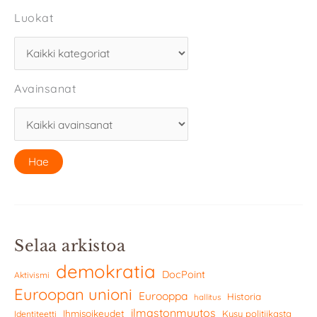
Luokat
Avainsanat
Selaa arkistoa
demokratia
DocPoint
Aktivismi
Euroopan unioni
Eurooppa
Historia
hallitus
ilmastonmuutos
Ihmisoikeudet
Kysy politiikasta
Identiteetti