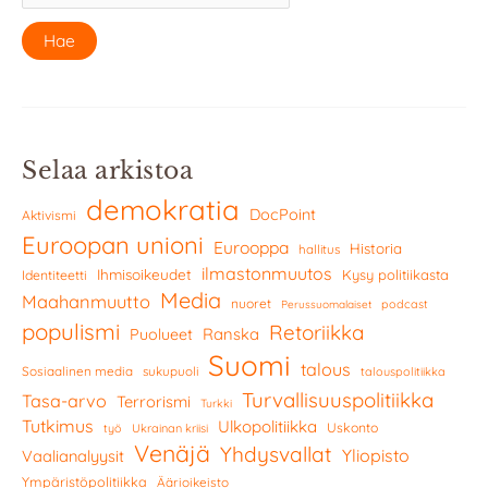
Selaa arkistoa
demokratia
DocPoint
Aktivismi
Euroopan unioni
Eurooppa
Historia
hallitus
ilmastonmuutos
Ihmisoikeudet
Kysy politiikasta
Identiteetti
Media
Maahanmuutto
nuoret
podcast
Perussuomalaiset
populismi
Retoriikka
Ranska
Puolueet
Suomi
talous
Sosiaalinen media
sukupuoli
talouspolitiikka
Turvallisuuspolitiikka
Tasa-arvo
Terrorismi
Turkki
Tutkimus
Ulkopolitiikka
Uskonto
työ
Ukrainan kriisi
Venäjä
Yhdysvallat
Yliopisto
Vaalianalyysit
Ympäristöpolitiikka
Äärioikeisto