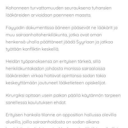
Kohonneen turvattomuuden seurauksena tuhansien
lääkäreiden arvioidaan paenneen maasta.
Fayyadin dokumentissa ääneen pääsevät ne lääkärit ja
muu sairaanhoitohenkilökunta, jotka ovat oman
henkensä uhalla päättäneet jäädä Syyriaan ja jatkaa
työtään konfliktin keskellä.
Heidän työpanoksensa on erityisen tärkeä, sillä
henkilökuntakadon johdosta monissa sairaaloissa
lääkäreiden virkaa hoitavat opintonsa sodan takia
keskeyttämään joutuneet lääketieteen opiskelijat.
Kirurgiksi opitaan usein paikan päällä käytännön tarpeen
sanellessa koulutuksen ehdot.
Erityisen hankala tilanne on opposition hallussa olevilla
alueilla, joilla sairaanhoidosta on sodan aikana