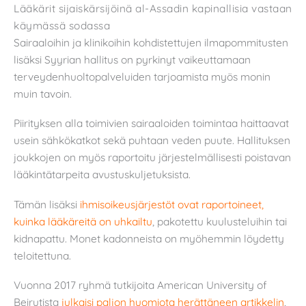
Lääkärit sijaiskärsijöinä al-Assadin kapinallisia vastaan
käymässä sodassa
Sairaaloihin ja klinikoihin kohdistettujen ilmapommitusten
lisäksi Syyrian hallitus on pyrkinyt vaikeuttamaan
terveydenhuoltopalveluiden tarjoamista myös monin
muin tavoin.
Piirityksen alla toimivien sairaaloiden toimintaa haittaavat
usein sähkökatkot sekä puhtaan veden puute. Hallituksen
joukkojen on myös raportoitu järjestelmällisesti poistavan
lääkintätarpeita avustuskuljetuksista.
Tämän lisäksi
ihmisoikeusjärjestöt ovat raportoineet,
kuinka lääkäreitä on uhkailtu
, pakotettu kuulusteluihin tai
kidnapattu. Monet kadonneista on myöhemmin löydetty
teloitettuna.
Vuonna 2017 ryhmä tutkijoita American University of
Beirutista
julkaisi paljon huomiota herättäneen artikkelin
,