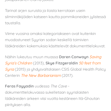
Tarinat arjen suruista ja iloista kerrotaan usein
silminnäkijöiden katseen kautta pommikoneiden jylistessä
taustalla.
Viime vuosina omaksi kategoriakseen ovat kuitenkin
muodostuneet Syyrian sodan keskellä toimivien
lääkäreiden kokemuksia käsittelevät dokumenttielokuvat.
Näihin lukeutuu muun muassa
Daren Conwayn
Saving
Syria’s Children
(2013),
Skye Fitzgeraldin
50 feet from
Syria
(2015) ja yhdysvaltalaisen CSIS Global Health Policy
Centerin
The New Barbarianism
(2017).
Feras Fayyadin
uudessa
The Cave
-
dokumenttielokuvassa sukelletaan syyrialaisten
lääkäreiden arkeen viisi vuotta kestäneen Itä-Ghoutan
piirityksen alla.