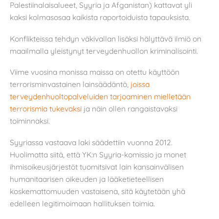
Palestiinalaisalueet, Syyria ja Afganistan) kattavat yli
kaksi kolmasosaa kaikista raportoiduista tapauksista.
Konflikteissa tehdyn väkivallan lisäksi hälyttävä ilmiö on
maailmalla yleistynyt terveydenhuollon kriminalisointi.
Viime vuosina monissa maissa on otettu käyttöön
terrorisminvastainen lainsäädäntö,
joissa
terveydenhuoltopalveluiden tarjoaminen mielletään
terrorismia tukevaksi
ja näin ollen rangaistavaksi
toiminnaksi.
Syyriassa vastaava laki säädettiin vuonna 2012.
Huolimatta siitä, että YK:n Syyria-komissio ja monet
ihmisoikeusjärjestöt tuomitsivat lain kansainvälisen
humanitaarisen oikeuden ja lääketieteellisen
koskemattomuuden vastaisena, sitä käytetään yhä
edelleen legitimoimaan hallituksen toimia.