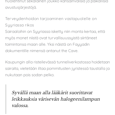
huolehtinut sekalainen joukko kansainvälisiä ja paikallisia
avustusjärjestöjä.
Terveydenhoidon tarjoaminen vastapuolelle on
Syyriassa rikos
Sairaaloihin on Syyriassa isketty niin monta kertaa, että
myös monet niistä ovat turvallisuussyistä siirtäneet
toimintonsa maan alle. Yksi näistä on Fayyadin
dokumentille nimensä antanut the Cave.
Kaupungin alla risteilevässä tunneliverkostossa hoidetaan
sairaita, vietetään iltaa pommitusten jyristessä taustalla ja
nukutaan pois sodan pelko.
Syvällä maan alla lääkärit suorittavat
leikkauksia värisevän halogeenilampun
valossa.