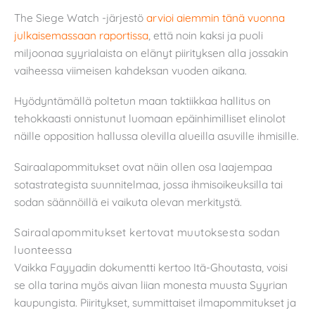
The Siege Watch -järjestö
arvioi aiemmin tänä vuonna
julkaisemassaan raportissa
, että noin kaksi ja puoli
miljoonaa syyrialaista on elänyt piirityksen alla jossakin
vaiheessa viimeisen kahdeksan vuoden aikana.
Hyödyntämällä poltetun maan taktiikkaa hallitus on
tehokkaasti onnistunut luomaan epäinhimilliset elinolot
näille opposition hallussa olevilla alueilla asuville ihmisille.
Sairaalapommitukset ovat näin ollen osa laajempaa
sotastrategista suunnitelmaa, jossa ihmisoikeuksilla tai
sodan säännöillä ei vaikuta olevan merkitystä.
Sairaalapommitukset kertovat muutoksesta sodan
luonteessa
Vaikka Fayyadin dokumentti kertoo Itä-Ghoutasta, voisi
se olla tarina myös aivan liian monesta muusta Syyrian
kaupungista. Piiritykset, summittaiset ilmapommitukset ja