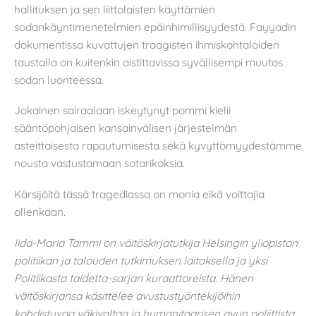
hallituksen ja sen liittolaisten käyttämien
sodankäyntimenetelmien epäinhimillisyydestä. Fayyadin
dokumentissa kuvattujen traagisten ihmiskohtaloiden
taustalla on kuitenkin aistittavissa syvällisempi muutos
sodan luonteessa.
Jokainen sairaalaan iskeytynyt pommi kielii
sääntöpohjaisen kansainvälisen järjestelmän
asteittaisesta rapautumisesta sekä kyvyttömyydestämme
nousta vastustamaan sotarikoksia.
Kärsijöitä tässä tragediassa on monia eikä voittajia
ollenkaan.
Iida-Maria Tammi on väitöskirjatutkija Helsingin yliopiston
politiikan ja talouden tutkimuksen laitoksella ja yksi
Politiikasta taidetta-sarjan kuraattoreista. Hänen
väitöskirjansa käsittelee avustustyöntekijöihin
kohdistuvaa väkivaltaa ja humanitaarisen avun poliittista