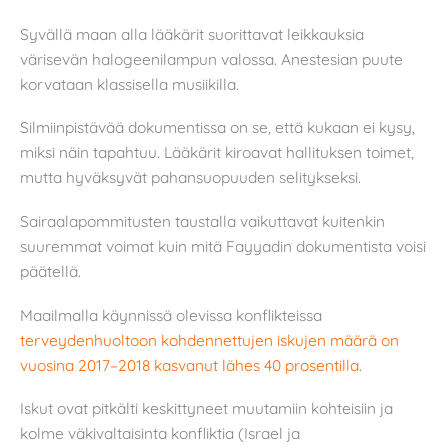
Syvällä maan alla lääkärit suorittavat leikkauksia
värisevän halogeenilampun valossa. Anestesian puute
korvataan klassisella musiikilla.
Silmiinpistävää dokumentissa on se, että kukaan ei kysy,
miksi näin tapahtuu. Lääkärit kiroavat hallituksen toimet,
mutta hyväksyvät pahansuopuuden selitykseksi.
Sairaalapommitusten taustalla vaikuttavat kuitenkin
suuremmat voimat kuin mitä Fayyadin dokumentista voisi
päätellä.
Maailmalla käynnissä olevissa konflikteissa
terveydenhuoltoon kohdennettujen iskujen määrä on
vuosina 2017–2018 kasvanut lähes 40 prosentilla
.
Iskut ovat pitkälti keskittyneet muutamiin kohteisiin ja
kolme väkivaltaisinta konfliktia (Israel ja