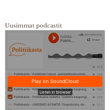
Uusimmat podcastit