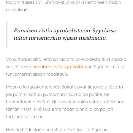
laajamittaiset siviiliuhrit ovat jo vuosia kestäneen sodan
arkipäivää.
Punaisen ristin symbolista on Syyriassa
tullut turvamerkin sijaan maalitaulu.
Vaikuttaakin siltä, että sairaaloita jo vuodesta 1864 saakka
suojelleesta
punaisen ristin symbolista
on Syyriassa tullut
turvamerkin sijaan maalitaulu.
Maan alla työskentelevät lääkärit ovat tietoisia siitä, että
jos pommi sattuu putoamaan sairaalan päälle, he
hautautuvat elävältä. He ovat kuitenkin valmiit ottamaan
tämän riskin, sillä kuolema maan pinnalla on paljon
todennäköisempi.
Heidän hädästään on tullut elävä todiste Syyrian