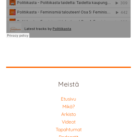
Meistä
Etusivu
Mikä?
Arkisto
Videot
Tapahtumat