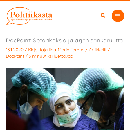
Siirry
sisältöön
DocPoint: Sotarikoksia ja arjen sankaruutta
13.1.2020
/ Kirjoittaja
Iida-Maria Tammi
/
Artikkelit
/
DocPoint
/
5 minuutiksi luettavaa