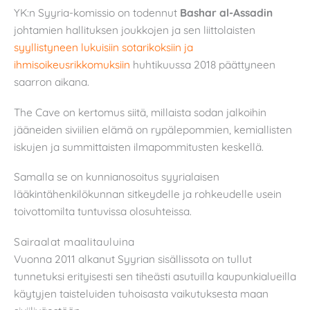
YK:n Syyria-komissio on todennut
Bashar al-Assadin
johtamien hallituksen joukkojen ja sen liittolaisten
syyllistyneen lukuisiin sotarikoksiin ja
ihmisoikeusrikkomuksiin
huhtikuussa 2018 päättyneen
saarron aikana.
The Cave on kertomus siitä, millaista sodan jalkoihin
jääneiden siviilien elämä on rypälepommien, kemiallisten
iskujen ja summittaisten ilmapommitusten keskellä.
Samalla se on kunnianosoitus syyrialaisen
lääkintähenkilökunnan sitkeydelle ja rohkeudelle usein
toivottomilta tuntuvissa olosuhteissa.
Sairaalat maalitauluina
Vuonna 2011 alkanut Syyrian sisällissota on tullut
tunnetuksi erityisesti sen tiheästi asutuilla kaupunkialueilla
käytyjen taisteluiden tuhoisasta vaikutuksesta maan