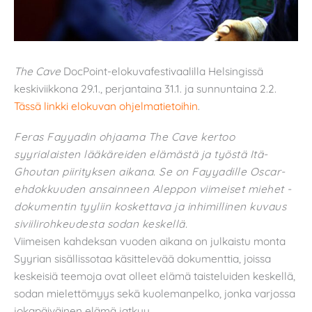
The Cave
DocPoint-elokuvafestivaalilla Helsingissä
keskiviikkona 29.1., perjantaina 31.1. ja sunnuntaina 2.2.
Tässä linkki elokuvan ohjelmatietoihin
.
Feras Fayyadin ohjaama The Cave kertoo
syyrialaisten lääkäreiden elämästä ja työstä Itä-
Ghoutan piirityksen aikana. Se on Fayyadille Oscar-
ehdokkuuden ansainneen Aleppon viimeiset miehet -
dokumentin tyyliin koskettava ja inhimillinen kuvaus
siviilirohkeudesta sodan keskellä.
Viimeisen kahdeksan vuoden aikana on julkaistu monta
Syyrian sisällissotaa käsittelevää dokumenttia, joissa
keskeisiä teemoja ovat olleet elämä taisteluiden keskellä,
sodan mielettömyys sekä kuolemanpelko, jonka varjossa
jokapäiväinen elämä jatkuu.