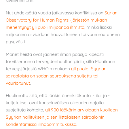
siviiliväestöön.
Nyt yhdeksättä vuotta jatkuvassa konfliktissa on
Syrian
Observatory for Human Rights -järjestön mukaan
menehtynyt yli puoli miljoonaa ihmistä
, minkä lisäksi
miljoonien arvioidaan haavoittuneen tai vammautuneen
pysyvästi.
Monet heistä ovat jääneet ilman pääsyä kipeästi
tarvitsemansa terveydenhuollon piiriin, sillä Maailman
terveysjärjestö WHO:n mukaan
yli puolet Syyrian
sairaaloista on sodan seurauksena suljettu tai
vaurioitunut
.
Huolimatta siitä, että lääkintähenkilökunta, -tilat ja -
kuljetukset ovat kansainvälisen oikeuden nojalla
suojeltuja kohteita,
yli 900 lääkärin arvioidaan kuolleen
Syyrian hallituksen ja sen liittolaisten sairaaloihin
kohdentamissa ilmapommituksissa.