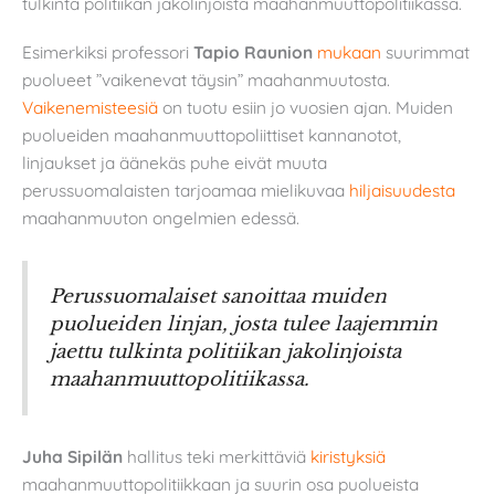
tulkinta politiikan jakolinjoista maahanmuuttopolitiikassa.
Esimerkiksi professori
Tapio Raunion
mukaan
suurimmat
puolueet ”vaikenevat täysin” maahanmuutosta.
Vaikenemisteesiä
on tuotu esiin jo vuosien ajan. Muiden
puolueiden maahanmuuttopoliittiset kannanotot,
linjaukset ja äänekäs puhe eivät muuta
perussuomalaisten tarjoamaa mielikuvaa
hiljaisuudesta
maahanmuuton ongelmien edessä.
Perussuomalaiset sanoittaa muiden
puolueiden linjan, josta tulee laajemmin
jaettu tulkinta politiikan jakolinjoista
maahanmuuttopolitiikassa.
Juha Sipilän
hallitus teki merkittäviä
kiristyksiä
maahanmuuttopolitiikkaan ja suurin osa puolueista