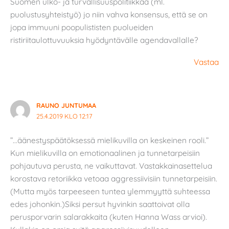
Suomen ulko- ja turvallisuuspolitiikkaa (ml.
puolustusyhteistyö) jo niin vahva konsensus, että se on
jopa immuuni poopulististen puolueiden
ristiriitaulottuvuuksia hyödyntävälle agendavallalle?
Vastaa
RAUNO JUNTUMAA
25.4.2019 KLO 12:17
”…äänestyspäätöksessä mielikuvilla on keskeinen rooli.”
Kun mielikuvilla on emotionaalinen ja tunnetarpeisiin
pohjautuva perusta, ne vaikuttavat. Vastakkainasettelua
korostava retoriikka vetoaa aggressiivisiin tunnetarpeisiin.
(Mutta myös tarpeeseen tuntea ylemmyyttä suhteessa
edes johonkin.)Siksi persut hyvinkin saattoivat olla
perusporvarin salarakkaita (kuten Hanna Wass arvioi).