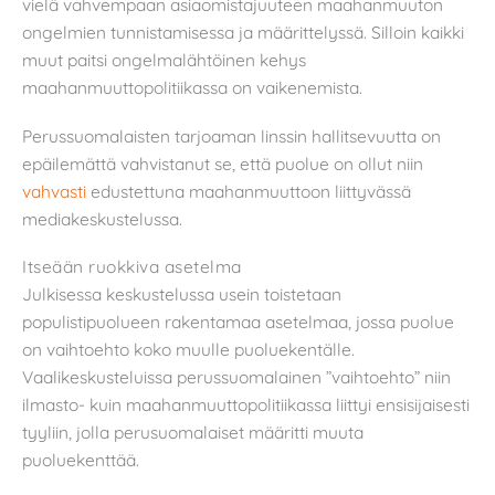
vielä vahvempaan asiaomistajuuteen maahanmuuton
ongelmien tunnistamisessa ja määrittelyssä. Silloin kaikki
muut paitsi ongelmalähtöinen kehys
maahanmuuttopolitiikassa on vaikenemista.
Perussuomalaisten tarjoaman linssin hallitsevuutta on
epäilemättä vahvistanut se, että puolue on ollut niin
vahvasti
edustettuna maahanmuuttoon liittyvässä
mediakeskustelussa.
Itseään ruokkiva asetelma
Julkisessa keskustelussa usein toistetaan
populistipuolueen rakentamaa asetelmaa, jossa puolue
on vaihtoehto koko muulle puoluekentälle.
Vaalikeskusteluissa perussuomalainen ”vaihtoehto” niin
ilmasto- kuin maahanmuuttopolitiikassa liittyi ensisijaisesti
tyyliin, jolla perusuomalaiset määritti muuta
puoluekenttää.