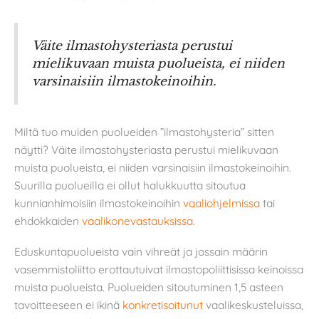
Väite ilmastohysteriasta perustui
mielikuvaan muista puolueista, ei niiden
varsinaisiin ilmastokeinoihin.
Miltä tuo muiden puolueiden ”ilmastohysteria” sitten
näytti? Väite ilmastohysteriasta perustui mielikuvaan
muista puolueista, ei niiden varsinaisiin ilmastokeinoihin.
Suurilla puolueilla ei ollut halukkuutta sitoutua
kunnianhimoisiin ilmastokeinoihin
vaaliohjelmissa
tai
ehdokkaiden
vaalikonevastauksissa
.
Eduskuntapuolueista vain vihreät ja jossain määrin
vasemmistoliitto erottautuivat ilmastopoliittisissa keinoissa
muista puolueista. Puolueiden sitoutuminen 1,5 asteen
tavoitteeseen ei ikinä
konkretisoitunut
vaalikeskusteluissa,