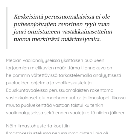
Keskeisintä perussuomalaisissa ei ole
puheenjohtajien retorinen tyyli vaan
juuri onnistuneen vastakkainasettelun
tuoma merkittävä määrittelyvalta.
Median vaalianalyyseissa yksittäisen puolueen
tarjoamien mielikuvien määrittämä tilannekuva on
helpommin vältettävissä tarkastelemalla analyyttisesti
puolueiden ohjelmia ja vaalikeskusteluja.
Eduskuntavaaleissa perussuomalaisten rakentama
vastakkainasettelu maahanmuutto- ja ilmastopolitiikassa
muuta puoluekenttää vastaan toistui kuitenkin
vaalianalyyseissa sekä ennen vaaleja että niiden jälkeen.
Näin ilmastohysteria koettiin
Ilmastokeskustelussa perussuomalaisten linja oli