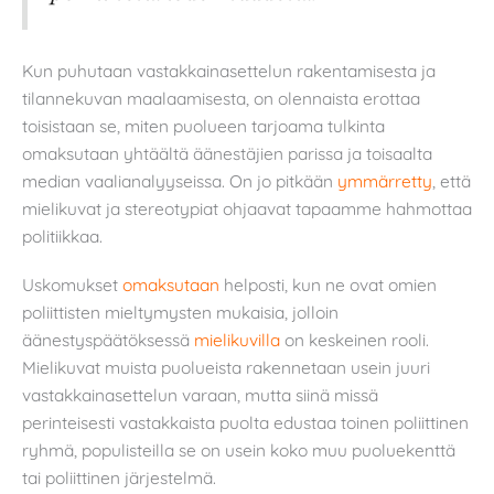
Kun puhutaan vastakkainasettelun rakentamisesta ja
tilannekuvan maalaamisesta, on olennaista erottaa
toisistaan se, miten puolueen tarjoama tulkinta
omaksutaan yhtäältä äänestäjien parissa ja toisaalta
median vaalianalyyseissa. On jo pitkään
ymmärretty
, että
mielikuvat ja stereotypiat ohjaavat tapaamme hahmottaa
politiikkaa.
Uskomukset
omaksutaan
helposti, kun ne ovat omien
poliittisten mieltymysten mukaisia, jolloin
äänestyspäätöksessä
mielikuvilla
on keskeinen rooli.
Mielikuvat muista puolueista rakennetaan usein juuri
vastakkainasettelun varaan, mutta siinä missä
perinteisesti vastakkaista puolta edustaa toinen poliittinen
ryhmä, populisteilla se on usein koko muu puoluekenttä
tai poliittinen järjestelmä.