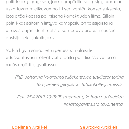
politiikkakysymyksen, jonka ympärille se pystyy luomaan
uskottavan mielikuvan poliittisen kentän konsensuksesta,
jota pitää koossa poliittisena korrektiuden liima. Silloin
politiikkasisältöihin liittyvä kamppailu on toissijaista ja
altavastaajan identiteetistä kumpuava protesti nousee
ensisijaiseksi jakolinjaksi.
Voikin hyvin sanoa, että perussuomalaisille
eduskuntavaalit olivat voitto paitsi poliittisessa vallassa
myös määrittelyvallassa.
PhD Johanna Vuorelma työskentelee tutkijatohtorina
Tampereen yliopiston Tutkijakollegiumissa.
Edit. 25.4.2019 23:13: Täsmennetty kohtaa puolueiden
ilmastopoliittisista tavoitteista.
←
Edellinen Artikkeli
Seuraava Artikkeli
→