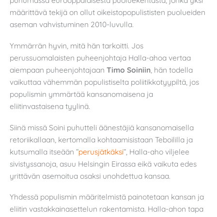
puhumassa eurooppalaisesta puoluekentästä, jonka yksi
määrittävä tekijä on ollut oikeistopopulististen puolueiden
aseman vahvistuminen 2010-luvulla.
Ymmärrän hyvin, mitä hän tarkoitti. Jos
perussuomalaisten puheenjohtaja Halla-ahoa vertaa
aiempaan puheenjohtajaan
Timo Soiniin
, hän todella
vaikuttaa vähemmän populistiselta poliitikkotyypiltä, jos
populismin ymmärtää kansanomaisena ja
eliitinvastaisena tyylinä.
Siinä missä Soini puhutteli äänestäjiä kansanomaisella
retoriikallaan, kertomalla kohtaamisistaan Teboililla ja
kutsumalla itseään ”
perusjätkäksi
”, Halla-aho viljelee
sivistyssanoja, asuu Helsingin Eirassa eikä vaikuta edes
yrittävän asemoitua osaksi unohdettua kansaa.
Yhdessä populismin määritelmistä painotetaan kansan ja
eliitin vastakkainasettelun rakentamista. Halla-ahon tapa