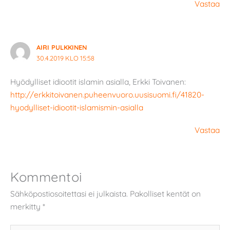
Vastaa
AIRI PULKKINEN
30.4.2019 KLO 15:58
Hyödylliset idiootit islamin asialla, Erkki Toivanen:
http://erkkitoivanen.puheenvuoro.uusisuomi.fi/41820-
hyodylliset-idiootit-islamismin-asialla
Vastaa
Kommentoi
Sähköpostiosoitettasi ei julkaista.
Pakolliset kentät on
merkitty
*