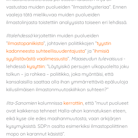
vastustaa muiden puolueiden ”ilmastohysteriaa”. Ennen
vaaleja tätä mielikuvaa muiden puolueiden
ilmastolinjasta toistettiin analyysista toiseen eri lehdissä.
Iltalehdessä
kirjoitettiin muiden puolueiden
”
ilmastopaniikista
”, johtavien poliitikkojen ”
tyystin
kadonneesta suhteellisuudentajusta
” ja ”
ihmisiä
syyllistävästä vaalimessusta
”.
Maaseudun tulevaisuus
-
lehdessä
kysyttiin
: ”Löytyisikö persujen ulkopuolelta joku
tolkun – ja rohkea – poliitikko, joka myöntäisi, että
kansalaisilla saattaa olla ihan ymmärrettäviä epäluuloja
kiilusilmäisen ilmastonmuutoskiihkon suhteen?”
Ilta-Sanomien
kolumnissa
kerrottiin
, että ”muut puolueet
ovat kaikkensa tehneet Halla-ahon kannatuksen eteen,
eikä kyse ole edes maahanmuutosta, vaan arkijärjen
kysymyksistä. SDP:n osalta esimerkiksi ilmastopoliittinen
mopo on karannut käsistä”.