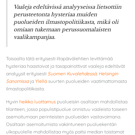
Vaaleja edeltävissä analyyseissa lietsottiin
perusteetonta hysteriaa muiden
puolueiden ilmastopolitiikasta, mikä oli
omiaan tukemaan perussuomalaisten
vaalikampanjaa.
Toisaalta tätä erityisesti iltapäivälehtien levittämää
hysteriaa haastoivat ja tasapainottivat vaaleja edeltävät
analyysit erityisesti
Suomen
Kuvalehdessä
,
Helsingin
Sanomissa
ja
Ylellä
suurten puolueiden vaatimattomasta
ilmastopolitiikasta.
Hyvin
heikko luottamus
puolueisiin osaltaan mahdollistaa
tilanteen, jossa populistipuolue onnistuu vaaleista toiseen
asemoitumaan perinteisten puolueiden vastavoimana.
Osaltaan asemoitumista vakiintuneen puoluekentän
ulkopuolelle mahdollistaa myös paitsi median toistamat