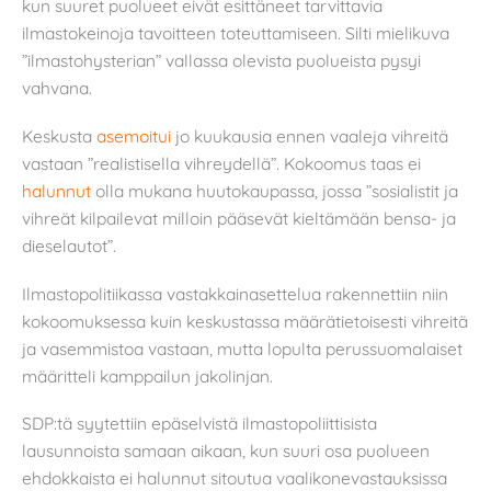
kun suuret puolueet eivät esittäneet tarvittavia
ilmastokeinoja tavoitteen toteuttamiseen. Silti mielikuva
”ilmastohysterian” vallassa olevista puolueista pysyi
vahvana.
Keskusta
asemoitui
jo kuukausia ennen vaaleja vihreitä
vastaan ”realistisella vihreydellä”. Kokoomus taas ei
halunnut
olla mukana huutokaupassa, jossa ”sosialistit ja
vihreät kilpailevat milloin pääsevät kieltämään bensa- ja
dieselautot”.
Ilmastopolitiikassa vastakkainasettelua rakennettiin niin
kokoomuksessa kuin keskustassa määrätietoisesti vihreitä
ja vasemmistoa vastaan, mutta lopulta perussuomalaiset
määritteli kamppailun jakolinjan.
SDP:tä syytettiin epäselvistä ilmastopoliittisista
lausunnoista samaan aikaan, kun suuri osa puolueen
ehdokkaista ei halunnut sitoutua vaalikonevastauksissa