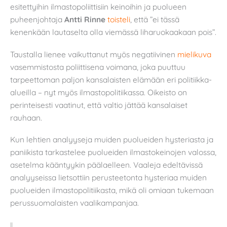
esitettyihin ilmastopoliittisiin keinoihin ja puolueen
puheenjohtaja
Antti Rinne
toisteli
, että ”ei tässä
kenenkään lautaselta olla viemässä liharuokaakaan pois”.
Taustalla lienee vaikuttanut myös negatiivinen
mielikuva
vasemmistosta poliittisena voimana, joka puuttuu
tarpeettoman paljon kansalaisten elämään eri politiikka-
alueilla – nyt myös ilmastopolitiikassa. Oikeisto on
perinteisesti vaatinut, että valtio jättää kansalaiset
rauhaan.
Kun lehtien analyyseja muiden puolueiden hysteriasta ja
paniikista tarkastelee puolueiden ilmastokeinojen valossa,
asetelma kääntyykin päälaelleen. Vaaleja edeltävissä
analyyseissa lietsottiin perusteetonta hysteriaa muiden
puolueiden ilmastopolitiikasta, mikä oli omiaan tukemaan
perussuomalaisten vaalikampanjaa.