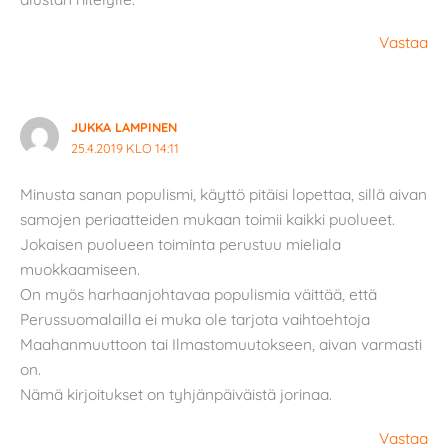
Vastaa
JUKKA LAMPINEN
25.4.2019 KLO 14:11
Minusta sanan populismi, käyttö pitäisi lopettaa, sillä aivan
samojen periaatteiden mukaan toimii kaikki puolueet.
Jokaisen puolueen toiminta perustuu mieliala
muokkaamiseen.
On myös harhaanjohtavaa populismia väittää, että
Perussuomalailla ei muka ole tarjota vaihtoehtoja
Maahanmuuttoon tai Ilmastomuutokseen, aivan varmasti
on.
Nämä kirjoitukset on tyhjänpäiväistä jorinaa.
Vastaa