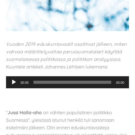
Vuoden 2019 eduskuntavaalit osoittivat jälleen, miten
vahvaa määrittelyvaltaa perussuomalaiset käyttää
suomalaisessa politiikassa ja politiikan analyysissa.
Kuuntele artikkeli Johannes Lehtisen lukemana:
Äänitoistin
00:00
00:00
”
Jussi Halla-aho
on vähiten populistinen poliitikko
Suomessa”, yleisössä istunut henkilö tuli sanomaan
esitelmäni jälkeen. Olin ennen eduskuntavaaleja