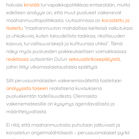
haluaisi
kiristää
turvapaikkapolitiikkaa entisestään, mutta
edelleen analyysi on, että muut puolueet vaikenevat
maahanmuuttopolitiikasta. Uutisoinnissa on
korostettu ja
liioiteltu
”maahanmuuton mahdollisia kielteisiä vaikutuksia
ja uhkakuvia, kuten taloudellista taakkaa, rikollisuuden
kasvua, turvallisuusriskejä ja kulttuurisia uhkia”. Tämä
näkyi myös puolueiden poikkeuksellisen voimakkaassa
reaktiossa
uutisointiin Oulun
seksuaalirikosepäilyistä
,
joihin liittyi ulkomaalaistaustaisia epäiltyjä.
Silti perussuomalaisten vaikenemisväitettä toistetaan
analyysista
toiseen
realistisena kuvauksena
puoluekentän todellisuudesta. Olennaista
vaikenemisteesille on kysymys agendavallasta ja
määrittelyvallasta.
Ei riitä, että maahanmuutosta puhutaan jatkuvasti ja
korostetun ongelmalähtöisesti – perussuomalaiset pyrkii