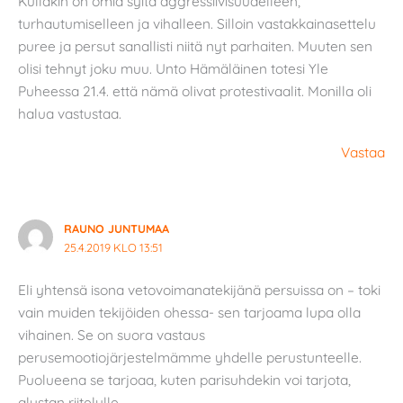
Kullakin on omia syitä aggressiivisuudelleen,
turhautumiselleen ja vihalleen. Silloin vastakkainasettelu
puree ja persut sanallisti niitä nyt parhaiten. Muuten sen
olisi tehnyt joku muu. Unto Hämäläinen totesi Yle
Puheessa 21.4. että nämä olivat protestivaalit. Monilla oli
halua vastustaa.
Vastaa
RAUNO JUNTUMAA
25.4.2019 KLO 13:51
Eli yhtensä isona vetovoimanatekijänä persuissa on – toki
vain muiden tekijöiden ohessa- sen tarjoama lupa olla
vihainen. Se on suora vastaus
perusemootiojärjestelmämme yhdelle perustunteelle.
Puolueena se tarjoaa, kuten parisuhdekin voi tarjota,
alustan riitelylle.