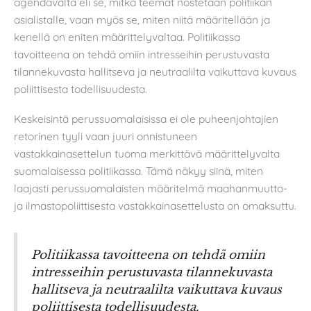
agendavalta eli se, mitkä teemat nostetaan politiikan
asialistalle, vaan myös se, miten niitä määritellään ja
kenellä on eniten määrittelyvaltaa. Politiikassa
tavoitteena on tehdä omiin intresseihin perustuvasta
tilannekuvasta hallitseva ja neutraalilta vaikuttava kuvaus
poliittisesta todellisuudesta.
Keskeisintä perussuomalaisissa ei ole puheenjohtajien
retorinen tyyli vaan juuri onnistuneen
vastakkainasettelun tuoma merkittävä määrittelyvalta
suomalaisessa politiikassa. Tämä näkyy siinä, miten
laajasti perussuomalaisten määritelmä maahanmuutto-
ja ilmastopoliittisesta vastakkainasettelusta on omaksuttu.
Politiikassa tavoitteena on tehdä omiin
intresseihin perustuvasta tilannekuvasta
hallitseva ja neutraalilta vaikuttava kuvaus
poliittisesta todellisuudesta.