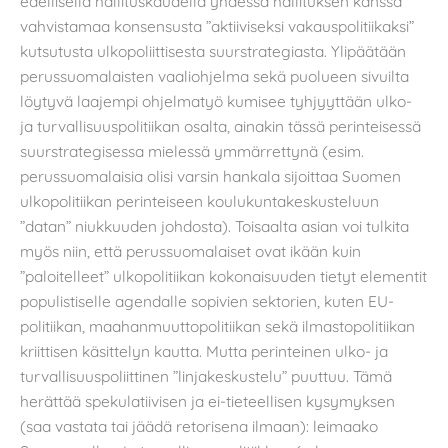
edellisellä hallituskaudella yhdessä hallituksen kanssa
vahvistamaa konsensusta ”aktiiviseksi vakauspolitiikaksi”
kutsutusta ulkopoliittisesta suurstrategiasta. Ylipäätään
perussuomalaisten vaaliohjelma sekä puolueen sivuilta
löytyvä laajempi ohjelmatyö kumisee tyhjyyttään ulko-
ja turvallisuuspolitiikan osalta, ainakin tässä perinteisessä
suurstrategisessa mielessä ymmärrettynä (esim.
perussuomalaisia olisi varsin hankala sijoittaa Suomen
ulkopolitiikan perinteiseen koulukuntakeskusteluun
”datan” niukkuuden johdosta). Toisaalta asian voi tulkita
myös niin, että perussuomalaiset ovat ikään kuin
”paloitelleet” ulkopolitiikan kokonaisuuden tietyt elementit
populistiselle agendalle sopivien sektorien, kuten EU-
politiikan, maahanmuuttopolitiikan sekä ilmastopolitiikan
kriittisen käsittelyn kautta. Mutta perinteinen ulko- ja
turvallisuuspoliittinen ”linjakeskustelu” puuttuu. Tämä
herättää spekulatiivisen ja ei-tieteellisen kysymyksen
(saa vastata tai jäädä retorisena ilmaan): leimaako