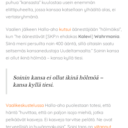
puhua ”kansasta” kuulostaa usein enemmän
eliittipuheelta, jossa kansaa katsellaan ylhäältä alas, ei
vertaisryhmänä.
Vaalien jälkeen Halla-aho
kutsui
äänestäjiään ”hölmöiksi”,
kun ”he äänestävät [SKP:n ehdokas
Kalevi
]
Wahrmania
.
Siinä meni persuilta noin 400 ääntä, sillä oltaisiin saatu
seitsemäs kansanedustaja Uudeltamaalta.” Soinin kansa
ei ollut ikinä hölmöä – kansa kyllä tiesi.
Soinin kansa ei ollut ikinä hölmöä –
kansa kyllä tiesi.
Vaalikeskustelussa
Halla-aho puolestaan totesi, että
häntä ”huvittaa, että on paljon isoja miehiä, jotka
pelkäävät kasveja. Ei kasveja tarvitse pelätä. Ne ovat
terveellisiä ja hyvänmakuisia”. Soini taas on
viitannut