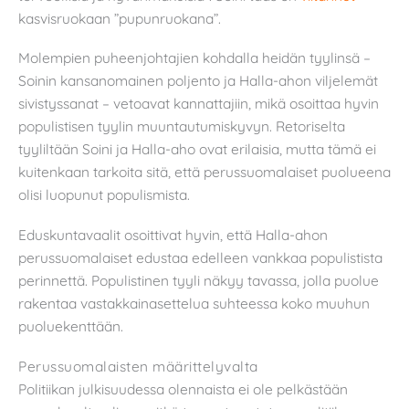
kasvisruokaan ”pupunruokana”.
Molempien puheenjohtajien kohdalla heidän tyylinsä –
Soinin kansanomainen poljento ja Halla-ahon viljelemät
sivistyssanat – vetoavat kannattajiin, mikä osoittaa hyvin
populistisen tyylin muuntautumiskyvyn. Retoriselta
tyyliltään Soini ja Halla-aho ovat erilaisia, mutta tämä ei
kuitenkaan tarkoita sitä, että perussuomalaiset puolueena
olisi luopunut populismista.
Eduskuntavaalit osoittivat hyvin, että Halla-ahon
perussuomalaiset edustaa edelleen vankkaa populistista
perinnettä. Populistinen tyyli näkyy tavassa, jolla puolue
rakentaa vastakkainasettelua suhteessa koko muuhun
puoluekenttään.
Perussuomalaisten määrittelyvalta
Politiikan julkisuudessa olennaista ei ole pelkästään