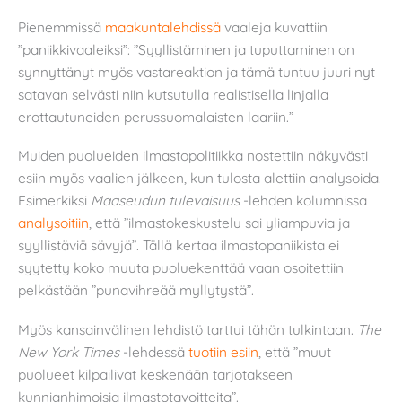
Pienemmissä
maakuntalehdissä
vaaleja kuvattiin
”paniikkivaaleiksi”: ”Syyllistäminen ja tuputtaminen on
synnyttänyt myös vastareaktion ja tämä tuntuu juuri nyt
satavan selvästi niin kutsutulla realistisella linjalla
erottautuneiden perussuomalaisten laariin.”
Muiden puolueiden ilmastopolitiikka nostettiin näkyvästi
esiin myös vaalien jälkeen, kun tulosta alettiin analysoida.
Esimerkiksi
Maaseudun tulevaisuus
-lehden kolumnissa
analysoitiin
, että ”ilmastokeskustelu sai yliampuvia ja
syyllistäviä sävyjä”. Tällä kertaa ilmastopaniikista ei
syytetty koko muuta puoluekenttää vaan osoitettiin
pelkästään ”punavihreää myllytystä”.
Myös kansainvälinen lehdistö tarttui tähän tulkintaan.
The
New York Times
-lehdessä
tuotiin esiin
, että ”muut
puolueet kilpailivat keskenään tarjotakseen
kunnianhimoisia ilmastotavoitteita”.