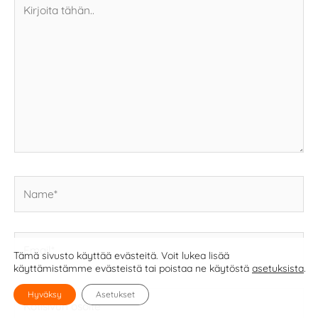
Kirjoita
tähän..
Name*
Email*
Tämä sivusto käyttää evästeitä. Voit lukea lisää
käyttämistämme evästeistä tai poistaa ne käytöstä
asetuksista
.
Kotisivun
Hyväksy
Asetukset
osoite