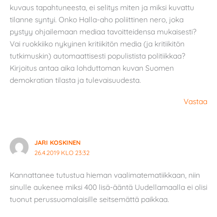
kuvaus tapahtuneesta, ei selitys miten ja miksi kuvattu
tilanne syntyi. Onko Halla-aho poliittinen nero, joka
pystyy ohjailemaan mediaa tavoitteidensa mukaisesti?
Vai ruokkiiko nykyinen kritiikitön media (ja kritiikitön
tutkimuskin) automaattisesti populistista politiikkaa?
Kirjoitus antaa aika lohduttoman kuvan Suomen
demokratian tilasta ja tulevaisuudesta.
Vastaa
JARI KOSKINEN
26.4.2019 KLO 23:32
Kannattanee tutustua hieman vaalimatematiikkaan, niin
sinulle aukenee miksi 400 lisä-ääntä Uudellamaalla ei olisi
tuonut perussuomalaisille seitsemättä paikkaa.