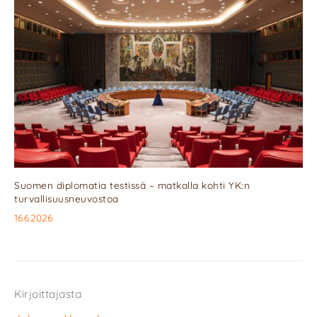
Suomen diplomatia testissä – matkalla kohti YK:n
turvallisuusneuvostoa
16.6.2026
Kirjoittajasta