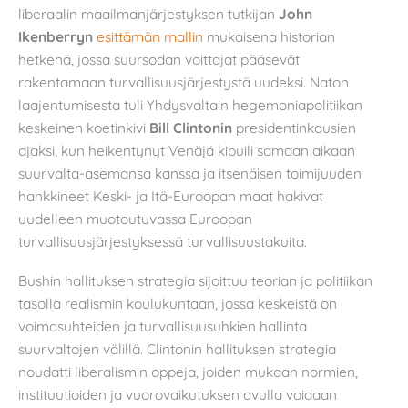
liberaalin maailmanjärjestyksen tutkijan
John
Ikenberryn
esittämän mallin
mukaisena historian
hetkenä, jossa suursodan voittajat pääsevät
rakentamaan turvallisuusjärjestystä uudeksi. Naton
laajentumisesta tuli Yhdysvaltain hegemoniapolitiikan
keskeinen koetinkivi
Bill Clintonin
presidentinkausien
ajaksi, kun heikentynyt Venäjä kipuili samaan aikaan
suurvalta-asemansa kanssa ja itsenäisen toimijuuden
hankkineet Keski- ja Itä-Euroopan maat hakivat
uudelleen muotoutuvassa Euroopan
turvallisuusjärjestyksessä turvallisuustakuita.
Bushin hallituksen strategia sijoittuu teorian ja politiikan
tasolla realismin koulukuntaan, jossa keskeistä on
voimasuhteiden ja turvallisuusuhkien hallinta
suurvaltojen välillä. Clintonin hallituksen strategia
noudatti liberalismin oppeja, joiden mukaan normien,
instituutioiden ja vuorovaikutuksen avulla voidaan