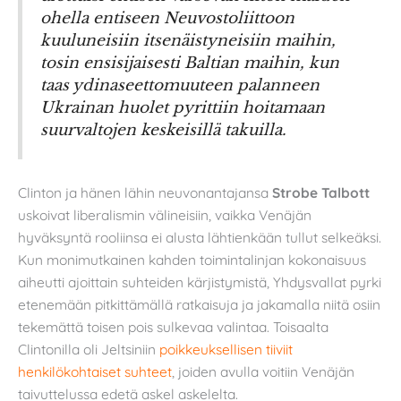
ohella entiseen Neuvostoliittoon
kuuluneisiin itsenäistyneisiin maihin,
tosin ensisijaisesti Baltian maihin, kun
taas ydinaseettomuuteen palanneen
Ukrainan huolet pyrittiin hoitamaan
suurvaltojen keskeisillä takuilla.
Clinton ja hänen lähin neuvonantajansa
Strobe Talbott
uskoivat liberalismin välineisiin, vaikka Venäjän
hyväksyntä rooliinsa ei alusta lähtienkään tullut selkeäksi.
Kun monimutkainen kahden toimintalinjan kokonaisuus
aiheutti ajoittain suhteiden kärjistymistä, Yhdysvallat pyrki
etenemään pitkittämällä ratkaisuja ja jakamalla niitä osiin
tekemättä toisen pois sulkevaa valintaa. Toisaalta
Clintonilla oli Jeltsiniin
poikkeuksellisen tiiviit
henkilökohtaiset suhteet
, joiden avulla voitiin Venäjän
taivuttelussa edetä askel askelelta.