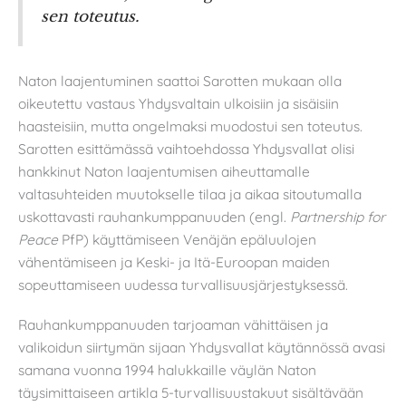
sen toteutus.
Naton laajentuminen saattoi Sarotten mukaan olla
oikeutettu vastaus Yhdysvaltain ulkoisiin ja sisäisiin
haasteisiin, mutta ongelmaksi muodostui sen toteutus.
Sarotten esittämässä vaihtoehdossa Yhdysvallat olisi
hankkinut Naton laajentumisen aiheuttamalle
valtasuhteiden muutokselle tilaa ja aikaa sitoutumalla
uskottavasti rauhankumppanuuden (engl.
Partnership for
Peace
PfP) käyttämiseen Venäjän epäluulojen
vähentämiseen ja Keski- ja Itä-Euroopan maiden
sopeuttamiseen uudessa turvallisuusjärjestyksessä.
Rauhankumppanuuden tarjoaman vähittäisen ja
valikoidun siirtymän sijaan Yhdysvallat käytännössä avasi
samana vuonna 1994 halukkaille väylän Naton
täysimittaiseen artikla 5-turvallisuustakuut sisältävään