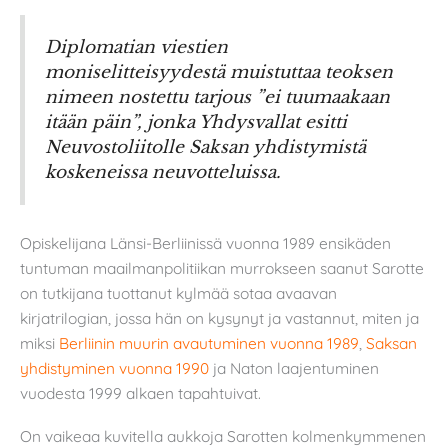
Diplomatian viestien
moniselitteisyydestä muistuttaa teoksen
nimeen nostettu tarjous ”ei tuumaakaan
itään päin”, jonka Yhdysvallat esitti
Neuvostoliitolle Saksan yhdistymistä
koskeneissa neuvotteluissa.
Opiskelijana Länsi-Berliinissä vuonna 1989 ensikäden
tuntuman maailmanpolitiikan murrokseen saanut Sarotte
on tutkijana tuottanut kylmää sotaa avaavan
kirjatrilogian, jossa hän on kysynyt ja vastannut, miten ja
miksi
Berliinin muurin avautuminen vuonna 1989
,
Saksan
yhdistyminen vuonna 1990
ja Naton laajentuminen
vuodesta 1999 alkaen tapahtuivat.
On vaikeaa kuvitella aukkoja Sarotten kolmenkymmenen