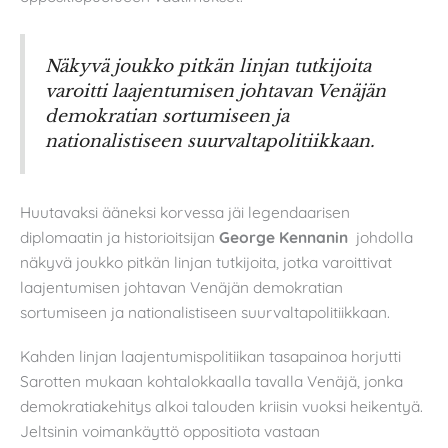
Näkyvä joukko pitkän linjan tutkijoita
varoitti laajentumisen johtavan Venäjän
demokratian sortumiseen ja
nationalistiseen suurvaltapolitiikkaan.
Huutavaksi ääneksi korvessa jäi legendaarisen
diplomaatin ja historioitsijan
George Kennanin
johdolla
näkyvä joukko pitkän linjan tutkijoita, jotka varoittivat
laajentumisen johtavan Venäjän demokratian
sortumiseen ja nationalistiseen suurvaltapolitiikkaan.
Kahden linjan laajentumispolitiikan tasapainoa horjutti
Sarotten mukaan kohtalokkaalla tavalla Venäjä, jonka
demokratiakehitys alkoi talouden kriisin vuoksi heikentyä.
Jeltsinin voimankäyttö oppositiota vastaan