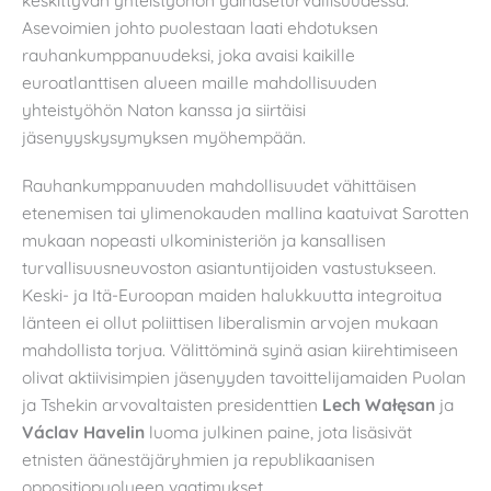
keskittyvän yhteistyöhön ydinaseturvallisuudessa.
Asevoimien johto puolestaan laati ehdotuksen
rauhankumppanuudeksi, joka avaisi kaikille
euroatlanttisen alueen maille mahdollisuuden
yhteistyöhön Naton kanssa ja siirtäisi
jäsenyyskysymyksen myöhempään.
Rauhankumppanuuden mahdollisuudet vähittäisen
etenemisen tai ylimenokauden mallina kaatuivat Sarotten
mukaan nopeasti ulkoministeriön ja kansallisen
turvallisuusneuvoston asiantuntijoiden vastustukseen.
Keski- ja Itä-Euroopan maiden halukkuutta integroitua
länteen ei ollut poliittisen liberalismin arvojen mukaan
mahdollista torjua. Välittöminä syinä asian kiirehtimiseen
olivat aktiivisimpien jäsenyyden tavoittelijamaiden Puolan
ja Tshekin arvovaltaisten presidenttien
Lech Wałęsan
ja
Václav Havelin
luoma julkinen paine, jota lisäsivät
etnisten äänestäjäryhmien ja republikaanisen
oppositiopuolueen vaatimukset.