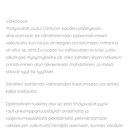
Jälkilause
Yhdysvallat joutui Clintonin kauden päättyessä
aliarvioimaan tai vähättelemään epäonnistumisen
vaikutusta, kun tai jos strategian onnistumisen mittarina
oli ollut se, että Euroopan turvallisuuteen ei tulisi uutta
jakolinjaa. Kysymykseksi jäi, oliko kahden linjan ratkaisun
onnistuminen alun alkaenkaan mahdollinen, ja missä
olisivat syyt tai syylliset.
Sarotten esittämän vaihtoehdon kaatumiseen voi antaa
kaksi vastausta.
Optimistinen tulkinta olisi se, että Yhdysvallat pyrki
rauhankumppanuusväylän avaamalla ja
laajentumispäätöstä pitkittämällä pehmentämään
ratkaisujen vaikutusta Venäjän asemaan, kunnes Venäjän