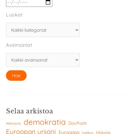
Luokat
Avainsanat
Selaa arkistoa
demokratia
DocPoint
Aktivismi
Euroopan unioni
Eurooppa
Historia
hallitus