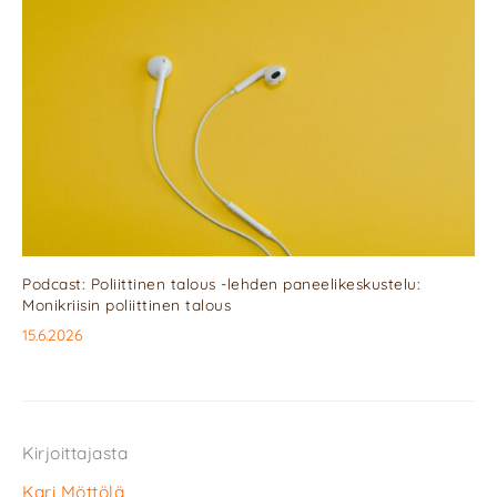
Podcast: Poliittinen talous -lehden paneelikeskustelu:
Monikriisin poliittinen talous
15.6.2026
Kirjoittajasta
Kari Möttölä