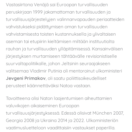
Vastasiirtona Venäjä sai Euroopan turvallisuuden
peruskirjaan 1999 jakamattoman turvallisuuden ja
turvallisuusjärjestelyjen valinnanvapauden periaatteiden
vahvistukseksi pidättymisen oman turvallisuuden
vahvistamisesta toisten kustannuksella ja ylivaltaisen
aseman tai etupiirin kieltämisen miltään instituutiolta
rauhan ja turvallisuuden ylläpitämisessä. Kansainvälisen
järjestyksen murtamiseen tähtäävälle revisionistiselle
suurvaltapolitiikalle, johon Jeltsinin seuraajakseen
valitsemaa Vladimir Putinia oli mentoroinut ulkoministeri
Jevgeni Primakov
, oli saatu poliittisoikeudelliset
perusteet käännettäväksi Natoa vastaan.
Tavoitteena olisi Naton laajentumisen aiheuttamien
valuvikojen oikaiseminen Euroopan
turvallisuusjärjestyksessä. Edessä olisivat München 2007,
Georgia 2008 ja Ukraina 2014 ja 2022. Ulkoministeriön
vaatimusluetteloon vaadittaisiin vastaukset paperilla.