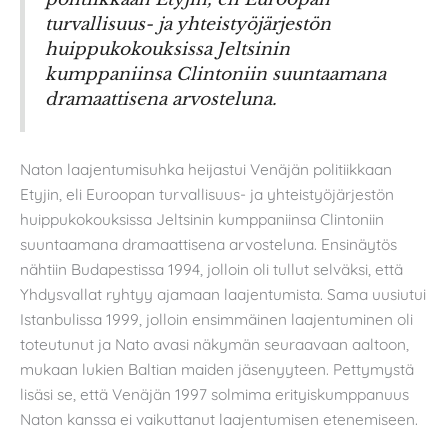
turvallisuus- ja yhteistyöjärjestön
huippukokouksissa Jeltsinin
kumppaniinsa Clintoniin suuntaamana
dramaattisena arvosteluna.
Naton laajentumisuhka heijastui Venäjän politiikkaan
Etyjin, eli Euroopan turvallisuus- ja yhteistyöjärjestön
huippukokouksissa Jeltsinin kumppaniinsa Clintoniin
suuntaamana dramaattisena arvosteluna. Ensinäytös
nähtiin Budapestissa 1994, jolloin oli tullut selväksi, että
Yhdysvallat ryhtyy ajamaan laajentumista. Sama uusiutui
Istanbulissa 1999, jolloin ensimmäinen laajentuminen oli
toteutunut ja Nato avasi näkymän seuraavaan aaltoon,
mukaan lukien Baltian maiden jäsenyyteen. Pettymystä
lisäsi se, että Venäjän 1997 solmima erityiskumppanuus
Naton kanssa ei vaikuttanut laajentumisen etenemiseen.