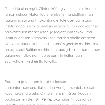
Talbott ja pian myös Clinton kääntyivät kuitenkin kannalle,
jonka mukaan Naton laajenemiselle mahdollisimman
laajana ja syvänä liittokuntana ei tule asettaa mitään
institutionaalisia tai alueellisia esteitä. ”Ei tuumaakaan” sai
päinvastaisen merkityksen, ja laajentumisnäkökulma
ulottuisi entisen Varsovan liiton maiden ohella entiseen
Neuvostoliittoon kuuluneisiin itsenäistyneisiin maihin, tosin
ensisijaisesti Baltian maihin, kun taas ydinaseettomuuteen
palanneen Ukrainan huolet pyrittiin hoitamaan
suurvaltojen keskeisillä takuilla.
Puolesta ja vastaan kohti ratkaisua
Laajentumisen ensisijaisuuden Venäjän-suhteissa asetti
kysymyksenalaiseksi Clintonin ensimmäisen kauden
puolustusministeri
Bill Perry
, joka halusi Yhdysvaltain