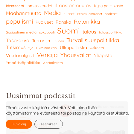
ilmastonmuutos
Ihmisoikeudet
Kysy politiikasta
Identiteetti
Media
Maahanmuutto
nuoret
podcast
Perussuomalaiset
populismi
Retoriikka
Ranska
Puolueet
Suomi
talous
Sosiaalinen media
sukupuoli
talouspolitiikka
Turvallisuuspolitiikka
Tasa-arvo
Terrorismi
Turkki
Tutkimus
Ulkopolitiikka
Uskonto
työ
Ukrainan kriisi
Venäjä
Yhdysvallat
Yliopisto
Vaalianalyysit
Ympäristöpolitiikka
Äärioikeisto
Uusimmat podcastit
Tämä sivusto käyttää evästeitä. Voit lukea lisää
käyttämistämme evästeistä tai poistaa ne käytöstä
asetuksista
.
Hyväksy
Asetukset