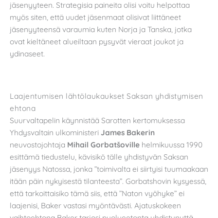
jäsenyyteen. Strategisia paineita olisi voitu helpottaa
myös siten, että uudet jäsenmaat olisivat liittäneet
jäsenyyteensä varaumia kuten Norja ja Tanska, jotka
ovat kieltäneet alueiltaan pysyvät vieraat joukot ja
ydinaseet.
Laajentumisen lähtölaukaukset Saksan yhdistymisen
ehtona
Suurvaltapelin käynnistää Sarotten kertomuksessa
Yhdysvaltain ulkoministeri
James Bakerin
neuvostojohtaja
Mihail Gorbatšoville
helmikuussa 1990
esittämä tiedustelu, kävisikö tälle yhdistyvän Saksan
jäsenyys Natossa, jonka ”toimivalta ei siirtyisi tuumaakaan
itään päin nykyisestä tilanteesta”. Gorbatshovin kysyessä,
että tarkoittaisiko tämä siis, että ”Naton vyöhyke” ei
laajenisi, Baker vastasi myöntävästi. Ajatuskokeen
vaihtoehtona Baker tarjosi puolueetonta yhdistynyttä