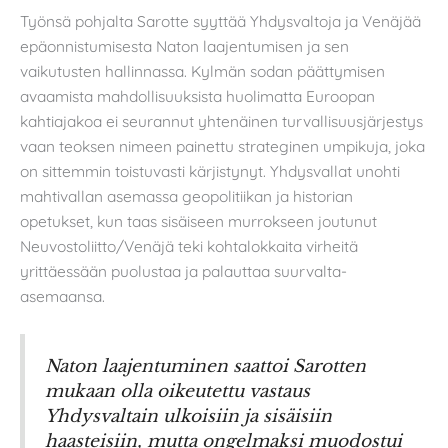
Työnsä pohjalta Sarotte syyttää Yhdysvaltoja ja Venäjää
epäonnistumisesta Naton laajentumisen ja sen
vaikutusten hallinnassa. Kylmän sodan päättymisen
avaamista mahdollisuuksista huolimatta Euroopan
kahtiajakoa ei seurannut yhtenäinen turvallisuusjärjestys
vaan teoksen nimeen painettu strateginen umpikuja, joka
on sittemmin toistuvasti kärjistynyt. Yhdysvallat unohti
mahtivallan asemassa geopolitiikan ja historian
opetukset, kun taas sisäiseen murrokseen joutunut
Neuvostoliitto/Venäjä teki kohtalokkaita virheitä
yrittäessään puolustaa ja palauttaa suurvalta-
asemaansa.
Naton laajentuminen saattoi Sarotten
mukaan olla oikeutettu vastaus
Yhdysvaltain ulkoisiin ja sisäisiin
haasteisiin, mutta ongelmaksi muodostui