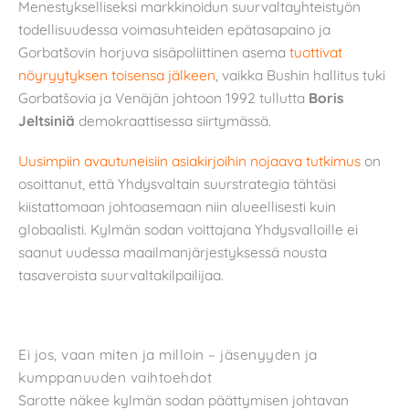
Menestykselliseksi markkinoidun suurvaltayhteistyön
todellisuudessa voimasuhteiden epätasapaino ja
Gorbatšovin horjuva sisäpoliittinen asema
tuottivat
nöyryytyksen toisensa jälkeen
, vaikka Bushin hallitus tuki
Gorbatšovia ja Venäjän johtoon 1992 tullutta
Boris
Jeltsiniä
demokraattisessa siirtymässä.
Uusimpiin avautuneisiin asiakirjoihin nojaava tutkimus
on
osoittanut, että Yhdysvaltain suurstrategia tähtäsi
kiistattomaan johtoasemaan niin alueellisesti kuin
globaalisti. Kylmän sodan voittajana Yhdysvalloille ei
saanut uudessa maailmanjärjestyksessä nousta
tasaveroista suurvaltakilpailijaa.
Ei jos, vaan miten ja milloin – jäsenyyden ja
kumppanuuden vaihtoehdot
Sarotte näkee kylmän sodan päättymisen johtavan