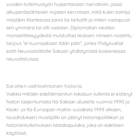
vuoden tutkimustyön huipentavaan narratiiviin, jossa
alkuperäislähteisiin nojaten kerrotaan, mitä kukin toimija
missäkin tilanteessa sanoi tai tarkoitti ja miten vastapuoli
sen ymmärsi tai otti vastaan. Diplomatian viestien
moniselitteisyydestä muistuttaa teoksen nimeen nostettu
tarjous ”ei tuumaakaan itään päin”, jonka Yhdysvallat
esitti Neuvostoliitolle Saksan yhdistymistä koskeneissa
neuvotteluissa.
Sarotten vaihtoehtoinen historia
Vaikka mikään edellämainitun tokaisun tulkinta ei estänyt
Naton laajentumista Itä-Saksan alueelle vuonna 1990 ja
Keski- ja Itä-Euroopan maihin vuodesta 1999 alkaen,
lausahduksen muistijälki on jäänyt historiapolitiikan ja
historiantutkimuksen kiistakapulaksi, joka on edelleen
käytössä.