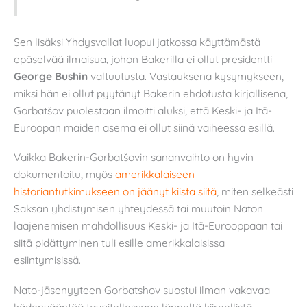
Sen lisäksi Yhdysvallat luopui jatkossa käyttämästä
epäselvää ilmaisua, johon Bakerilla ei ollut presidentti
George Bushin
valtuutusta. Vastauksena kysymykseen,
miksi hän ei ollut pyytänyt Bakerin ehdotusta kirjallisena,
Gorbatšov puolestaan ilmoitti aluksi, että Keski- ja Itä-
Euroopan maiden asema ei ollut siinä vaiheessa esillä.
Vaikka Bakerin-Gorbatšovin sananvaihto on hyvin
dokumentoitu, myös
amerikkalaiseen
historiantutkimukseen on jäänyt kiista siitä
, miten selkeästi
Saksan yhdistymisen yhteydessä tai muutoin Naton
laajenemisen mahdollisuus Keski- ja Itä-Eurooppaan tai
siitä pidättyminen tuli esille amerikkalaisissa
esiintymisissä.
Nato-jäsenyyteen Gorbatshov suostui ilman vakavaa
kädenvääntöä tavoitellessaan länneltä kiireellistä