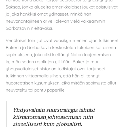
Saksaa, jonka alueelta amerikkalaiset joukot poistuisivat
ja joka hankkisi omat ydinaseet, minkä hän
neuvonantajineen arveli olevan vielä vaikeammin
Gorbatšovin nieltäväksi.
Venäläiset toimijat ovat vuosikymmenien ajan tulkinneet
Bakerin ja Gorbatšovin keskustelun takuiden kaltaisena
sopimuksena, joka olisi kieltänyt Naton laajenemisen
kylmän sodan rajalinjan yli itään. Baker ja muut
yhdysvaltalaiset historian todistajat ovat torjuneet
tulkinnan viittaamalla siihen, että hän oli tehnyt
hypoteettisen kysymyksen, eikä mitään sopimusta ollut
neuvoteltu tai pantu paperille.
Yhdysvaltain suurstrategia tähtäsi
kiistattomaan johtoasemaan niin
alueellisesti kuin globaalisti.