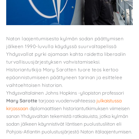
Naton laajentumisesta kylmän sodan päättymisen
jälkeen 1990-luvulla käydyssä suurvaltapelissä
Yhdysvallat pyrki ajamaan kahta raidetta liberaalin
turvallisuusjärjestyksen vahvistamiseksi.
Historiantutkija Mary Sarotten tuore teos kertoo
epäonnistumiseen päättyneen tarinan ja esittelee
vaihtoehtoisen historian.
Yhdysvaltalainen Johns Hopkins -yliopiston professori
Mary Sarotte
tarjoaa vuodenvaihteessa
julkaistussa
kirjassaan
diplomaattisen historiantutkimuksen viimeisen
sanan Yhdysvaltain tekemistä ratkaisuista, jotka kylmän
sodan jälkeen käynnistivät läntisen puolustusliiton eli
Pohjois-Atlantin puolustusjärjestö Naton itälaajentumisen.