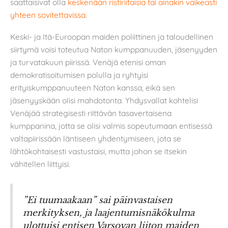
saattaisivat olla
keskenään ristiriitaisia tai ainakin vaikeasti
yhteen sovitettavissa
.
Keski- ja Itä-Euroopan maiden poliittinen ja taloudellinen
siirtymä voisi toteutua Naton kumppanuuden, jäsenyyden
ja turvatakuun piirissä. Venäjä etenisi oman
demokratisoitumisen polulla ja ryhtyisi
erityiskumppanuuteen Naton kanssa, eikä sen
jäsenyyskään olisi mahdotonta. Yhdysvallat kohtelisi
Venäjää strategisesti riittävän tasavertaisena
kumppanina, jotta se olisi valmis sopeutumaan entisessä
valtapiirissään läntiseen yhdentymiseen, jota se
lähtökohtaisesti vastustaisi, mutta johon se itsekin
vähitellen liittyisi.
”Ei tuumaakaan” sai päinvastaisen
merkityksen, ja laajentumisnäkökulma
ulottuisi entisen Varsovan liiton maiden