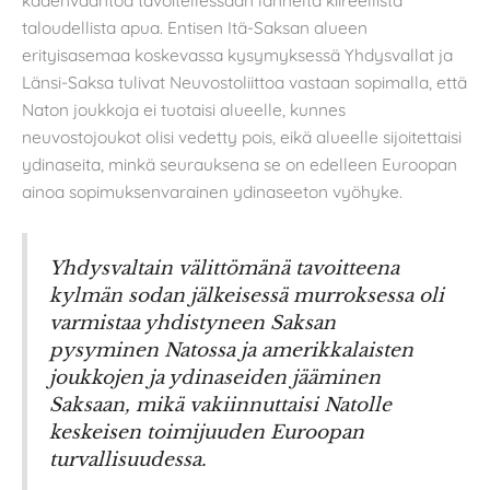
taloudellista apua. Entisen Itä-Saksan alueen
erityisasemaa koskevassa kysymyksessä Yhdysvallat ja
Länsi-Saksa tulivat Neuvostoliittoa vastaan sopimalla, että
Naton joukkoja ei tuotaisi alueelle, kunnes
neuvostojoukot olisi vedetty pois, eikä alueelle sijoitettaisi
ydinaseita, minkä seurauksena se on edelleen Euroopan
ainoa sopimuksenvarainen ydinaseeton vyöhyke.
Yhdysvaltain välittömänä tavoitteena
kylmän sodan jälkeisessä murroksessa oli
varmistaa yhdistyneen Saksan
pysyminen Natossa ja amerikkalaisten
joukkojen ja ydinaseiden jääminen
Saksaan, mikä vakiinnuttaisi Natolle
keskeisen toimijuuden Euroopan
turvallisuudessa.