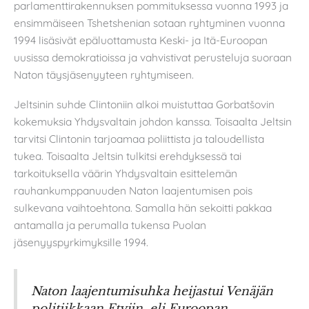
parlamenttirakennuksen pommituksessa vuonna 1993 ja
ensimmäiseen Tshetshenian sotaan ryhtyminen vuonna
1994 lisäsivät epäluottamusta Keski- ja Itä-Euroopan
uusissa demokratioissa ja vahvistivat perusteluja suoraan
Naton täysjäsenyyteen ryhtymiseen.
Jeltsinin suhde Clintoniin alkoi muistuttaa Gorbatšovin
kokemuksia Yhdysvaltain johdon kanssa. Toisaalta Jeltsin
tarvitsi Clintonin tarjoamaa poliittista ja taloudellista
tukea. Toisaalta Jeltsin tulkitsi erehdyksessä tai
tarkoituksella väärin Yhdysvaltain esittelemän
rauhankumppanuuden Naton laajentumisen pois
sulkevana vaihtoehtona. Samalla hän sekoitti pakkaa
antamalla ja perumalla tukensa Puolan
jäsenyyspyrkimyksille 1994.
Naton laajentumisuhka heijastui Venäjän
politiikkaan Etyjin, eli Euroopan