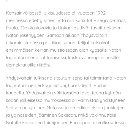
Kansainvälisessä julkisuudessa oli vuoteen 1992
mennessä edetty siihen, että niin kutsutut Visegrad-maat,
Puola, Tšekkoslovakia ja Unkari, esittivät tavoitteekseen
Naton jäsenyyden. Samaan aikaan Yhdysvaltain
ulkoministeriössä politiikan suunnittelijat katsoivat
ensimmäisen kerran muistioissaan ajan kypsäksi Naton
laajentumiseen ryhtymiseksi, koska vähempi ei uusille
demokratioille riittäisi.
Yhdysvaltain julkisena sitoutumisena tai toimintana Naton
laajentuminen ei käynnistänyt presidentti Bushin
kaudella. Yhdysvaltain välittömänä tavoitteena kylmän
sodan jälkeisessä murroksessa oli varmistaa yhdistyneen
Saksan pysyminen Natossa ja amerikkalaisten joukkojen
ja ydinaseiden jääminen Saksaan, mikä vakiinnuttaisi
Natolle keskeisen toimijuuden Euroopan turvallisuudessa.