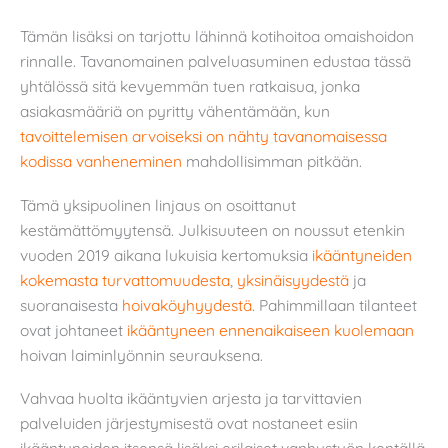
Tämän lisäksi on tarjottu lähinnä kotihoitoa omaishoidon
rinnalle. Tavanomainen palveluasuminen edustaa tässä
yhtälössä sitä kevyemmän tuen ratkaisua, jonka
asiakasmääriä on pyritty vähentämään, kun
tavoittelemisen arvoiseksi on nähty tavanomaisessa
kodissa vanheneminen
mahdollisimman pitkään.
Tämä yksipuolinen linjaus on osoittanut
kestämättömyytensä. Julkisuuteen on noussut etenkin
vuoden 2019 aikana lukuisia kertomuksia
ikääntyneiden
kokemasta turvattomuudesta
,
yksinäisyydestä
ja
suoranaisesta
hoivaköyhyydestä
. Pahimmillaan tilanteet
ovat johtaneet
ikääntyneen ennenaikaiseen kuolemaan
hoivan laiminlyönnin seurauksena.
Vahvaa huolta ikääntyvien arjesta ja tarvittavien
palveluiden järjestymisestä ovat nostaneet esiin