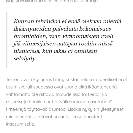
ikäystävällisiä tai edes esteettömiä asuntoja.
Kunnan tehtävänä ei enää olekaan miettiä
ikääntyneiden palveluita kokonaisuus
huomioiden, vaan viranomaisten rooli
jää viimesijaisen auttajan rooliin niissä
tilanteissa, kun iäkäs ei omillaan
selviydy.
Toinen avoin kysymys liittyy kustannuksiin: alueelliset erot
asumisvarallisuudessa ovat suuria eikä ikääntyneellä
välttämättä ole riittäviä taloudellisia tai tiedollisia
resursseja hankkia uutta ”välimuotoisen asumisen”
kriteerejä täyttävää asuntoa. Lisäksi nykyisin yleistyneet
miniasunnot asettavat omanlaisensa haasteet
ikäasumiselle.