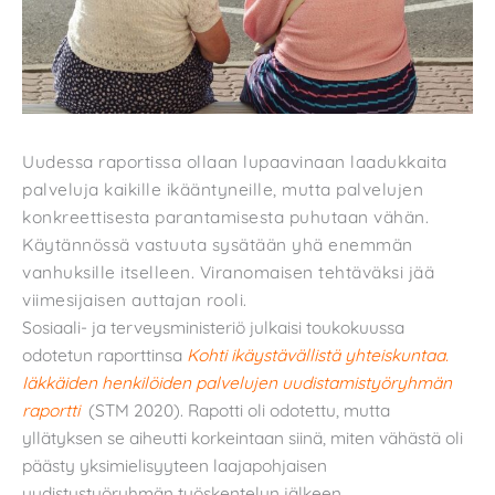
Uudessa raportissa ollaan lupaavinaan laadukkaita
palveluja kaikille ikääntyneille, mutta palvelujen
konkreettisesta parantamisesta puhutaan vähän.
Käytännössä vastuuta sysätään yhä enemmän
vanhuksille itselleen. Viranomaisen tehtäväksi jää
viimesijaisen auttajan rooli.
Sosiaali- ja terveysministeriö julkaisi toukokuussa
odotetun raporttinsa
Kohti ikäystävällistä yhteiskuntaa.
Iäkkäiden henkilöiden palvelujen uudistamistyöryhmän
raportti
(STM 2020). Rapotti oli odotettu, mutta
yllätyksen se aiheutti korkeintaan siinä, miten vähästä oli
päästy yksimielisyyteen laajapohjaisen
uudistustyöryhmän työskentelyn jälkeen.