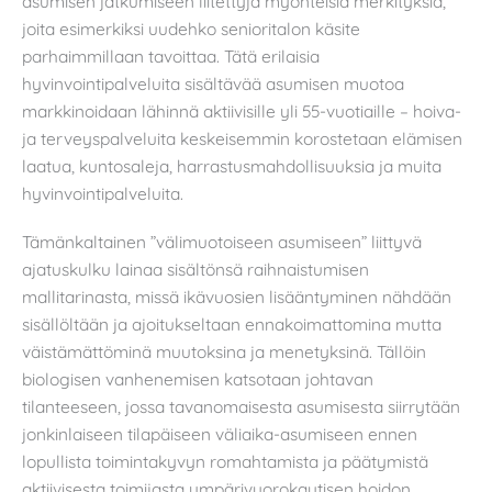
asumisen jatkumiseen liitettyjä myönteisiä merkityksiä,
joita esimerkiksi uudehko senioritalon käsite
parhaimmillaan tavoittaa. Tätä erilaisia
hyvinvointipalveluita sisältävää asumisen muotoa
markkinoidaan lähinnä aktiivisille yli 55-vuotiaille – hoiva-
ja terveyspalveluita keskeisemmin korostetaan elämisen
laatua, kuntosaleja, harrastusmahdollisuuksia ja muita
hyvinvointipalveluita.
Tämänkaltainen ”välimuotoiseen asumiseen” liittyvä
ajatuskulku lainaa sisältönsä raihnaistumisen
mallitarinasta, missä ikävuosien lisääntyminen nähdään
sisällöltään ja ajoitukseltaan ennakoimattomina mutta
väistämättöminä muutoksina ja menetyksinä. Tällöin
biologisen vanhenemisen katsotaan johtavan
tilanteeseen, jossa tavanomaisesta asumisesta siirrytään
jonkinlaiseen tilapäiseen väliaika-asumiseen ennen
lopullista toimintakyvyn romahtamista ja päätymistä
aktiivisesta toimijasta ympärivuorokautisen hoidon