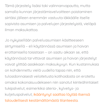
Tämä järjestely lisäisi toki valinnanvapautta, mutta
samalla kunnan järjestämisvelvoitteen poistaminen
siirtäisi jälleen enemmän vastuuta iäkkäälle itselle
sopivista asumisen ja palvelujen järjestelyistä, vieläpä
ilman maksukattoa.
Jo nykyisellään palveluasumisen käsitteeseen
siirtymisellä – eli käytännössä asumisen ja hoivan
erottamisella toisistaan – on saatu aikaan se, että
käytännössä tarvittavat asumisen ja hoivan järjestelyt
voivat ylittää asiakkaan maksukyvyn. Kun kustannuksia
on kohdennettu vielä uudella tapaa niin, että
tulosidonnaisesti veloitetusta kotihoidosta on erotettu
omaksi kokonaisuudekseen niin sanotut kiinteähintaiset
tukipalvelut, esimerkiksi ateria-, kylvetys- ja
kuljetuspalvelut,
ikääntynyt saattaa löytää itsensä
taloudellisesti kestämättömästä tilanteesta
.