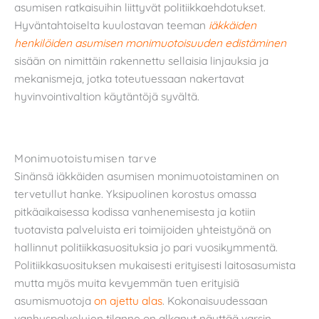
asumisen ratkaisuihin liittyvät politiikkaehdotukset.
Hyväntahtoiselta kuulostavan teeman
iäkkäiden
henkilöiden asumisen monimuotoisuuden edistäminen
sisään on nimittäin rakennettu sellaisia linjauksia ja
mekanismeja, jotka toteutuessaan nakertavat
hyvinvointivaltion käytäntöjä syvältä.
Monimuotoistumisen tarve
Sinänsä iäkkäiden asumisen monimuotoistaminen on
tervetullut hanke. Yksipuolinen korostus omassa
pitkäaikaisessa kodissa vanhenemisesta ja kotiin
tuotavista palveluista eri toimijoiden yhteistyönä on
hallinnut politiikkasuosituksia jo pari vuosikymmentä.
Politiikkasuosituksen mukaisesti erityisesti laitosasumista
mutta myös muita kevyemmän tuen erityisiä
asumismuotoja
on ajettu alas
. Kokonaisuudessaan
vanhuspalvelujen tilanne on alkanut näyttää varsin