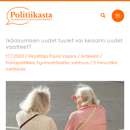
Siirry
sisältöön
Ikäasumisen uudet tuulet vai keisarin uudet
vaatteet?
17.7.2020
/ Kirjoittaja
Paula Vasara
/
Artikkelit
/
hoivapolitiikka
,
hyvinvointivaltio
,
vanhuus
/
5 minuutiksi
luettavaa