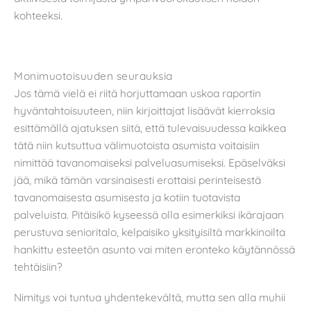
kohteeksi.
Monimuotoisuuden seurauksia
Jos tämä vielä ei riitä horjuttamaan uskoa raportin
hyväntahtoisuuteen, niin kirjoittajat lisäävät kierroksia
esittämällä ajatuksen siitä, että tulevaisuudessa kaikkea
tätä niin kutsuttua välimuotoista asumista voitaisiin
nimittää tavanomaiseksi palveluasumiseksi. Epäselväksi
jää, mikä tämän varsinaisesti erottaisi perinteisestä
tavanomaisesta asumisesta ja kotiin tuotavista
palveluista. Pitäisikö kyseessä olla esimerkiksi ikärajaan
perustuva senioritalo, kelpaisiko yksityisiltä markkinoilta
hankittu esteetön asunto vai miten eronteko käytännössä
tehtäisiin?
Nimitys voi tuntua yhdentekevältä, mutta sen alla muhii