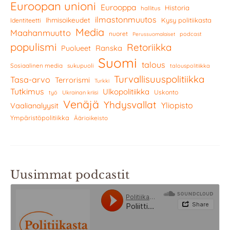
Euroopan unioni
Eurooppa
Historia
hallitus
ilmastonmuutos
Ihmisoikeudet
Kysy politiikasta
Identiteetti
Media
Maahanmuutto
nuoret
podcast
Perussuomalaiset
populismi
Retoriikka
Ranska
Puolueet
Suomi
talous
Sosiaalinen media
sukupuoli
talouspolitiikka
Turvallisuuspolitiikka
Tasa-arvo
Terrorismi
Turkki
Tutkimus
Ulkopolitiikka
Uskonto
työ
Ukrainan kriisi
Venäjä
Yhdysvallat
Yliopisto
Vaalianalyysit
Ympäristöpolitiikka
Äärioikeisto
Uusimmat podcastit