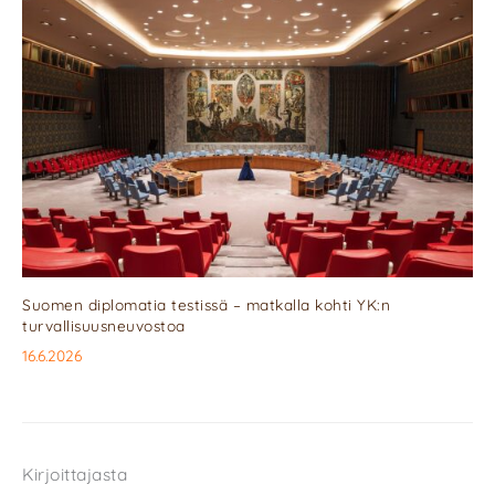
Suomen diplomatia testissä – matkalla kohti YK:n
turvallisuusneuvostoa
16.6.2026
Kirjoittajasta