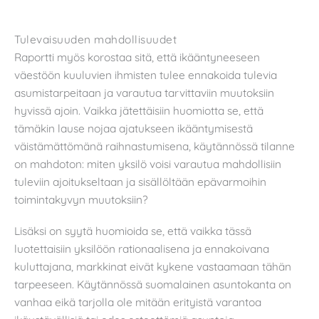
Tulevaisuuden mahdollisuudet
Raportti myös korostaa sitä, että ikääntyneeseen
väestöön kuuluvien ihmisten tulee ennakoida tulevia
asumistarpeitaan ja varautua tarvittaviin muutoksiin
hyvissä ajoin. Vaikka jätettäisiin huomiotta se, että
tämäkin lause nojaa ajatukseen ikääntymisestä
väistämättömänä raihnastumisena, käytännössä tilanne
on mahdoton: miten yksilö voisi varautua mahdollisiin
tuleviin ajoitukseltaan ja sisällöltään epävarmoihin
toimintakyvyn muutoksiin?
Lisäksi on syytä huomioida se, että vaikka tässä
luotettaisiin yksilöön rationaalisena ja ennakoivana
kuluttajana, markkinat eivät kykene vastaamaan tähän
tarpeeseen. Käytännössä suomalainen asuntokanta on
vanhaa eikä tarjolla ole mitään erityistä varantoa