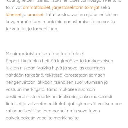
ikääntyneiden itsensä lisäksi erilaiset vanhustyön kentällä
toimivat
ammattilaiset
,
järjestösektorin toimijat
sekä
läheiset
ja
omaiset
. Tätä taustaa vasten ajatus erilaisten
kevyemmän tuen muotoihin panostamisesta on varsin
tervetullut ja tarpeellinen.
Monimuotoistumisen taustaoletukset
Raportti kuitenkin heittää kylmää vettä tarkkaavaisen
lukijan niskaan. Vaikka hyvä ja sovelias asuminen
nähdään tärkeänä, tekstissä korostetaan samaan
hengenvetoon iäkkään itsenäisen suoriutumisen ja
vastuun merkitystä. Tämä mukailee suoraan
uusliberalistista markkinaidealismia, jonka mukaisesti
tietoiset ja valveutuneet kuluttajat kykenevät valitsemaan
rationaalisesti itselleen parhaimmin soveltuvan
palvelupaketin vapailta markkinoilta.