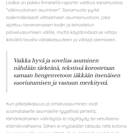
Lisäksi on pakko ihmetellä raportin valittua sanamuotoa
”välimuotoinen asuminen”. Sanamuoto pyrkii
todennäköisesti viittaamaan asumismuotoon, joka
sijoittuu tavanomaisen kodin ja tehostetun
palveluasumisen välille, mutta käytännössä se viittaa
ikävällä tavalla väliaikaisuuteen ja välissä olemiseen.
Vaikka hyvä ja sovelias asuminen
nähdään tärkeänä, tekstissä korostetaan
samaan hengenvetoon iäkkään itsenäisen
suoriutumisen ja vastuun merkitystä.
Kun pitkäaikaisuus ja omistusasuminen ovat
suomalaiselle asumiselle tyypillisiä piirteitä,
tämänkaltainen välinäytös ei näyttäydy tervetulleena
elämänvaiheena. Siihen ei myöskään lataudu niitä kotona