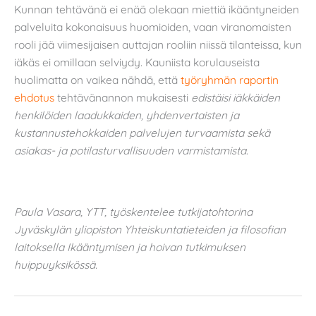
Kunnan tehtävänä ei enää olekaan miettiä ikääntyneiden
palveluita kokonaisuus huomioiden, vaan viranomaisten
rooli jää viimesijaisen auttajan rooliin niissä tilanteissa, kun
iäkäs ei omillaan selviydy. Kauniista korulauseista
huolimatta on vaikea nähdä, että
työryhmän raportin
ehdotus
tehtävänannon mukaisesti
edistäisi iäkkäiden
henkilöiden laadukkaiden, yhdenvertaisten ja
kustannustehokkaiden palvelujen turvaamista sekä
asiakas- ja potilasturvallisuuden varmistamista
.
Paula Vasara, YTT, työskentelee tutkijatohtorina
Jyväskylän yliopiston Yhteiskuntatieteiden ja filosofian
laitoksella Ikääntymisen ja hoivan tutkimuksen
huippuyksikössä.