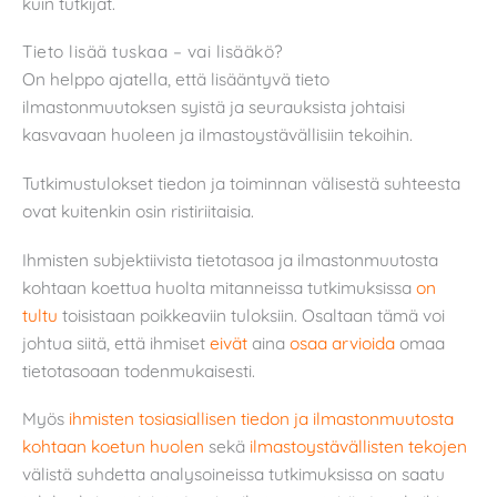
kuin tutkijat.
Tieto lisää tuskaa – vai lisääkö?
On helppo ajatella, että lisääntyvä tieto
ilmastonmuutoksen syistä ja seurauksista johtaisi
kasvavaan huoleen ja ilmastoystävällisiin tekoihin.
Tutkimustulokset tiedon ja toiminnan välisestä suhteesta
ovat kuitenkin osin ristiriitaisia.
Ihmisten subjektiivista tietotasoa ja ilmastonmuutosta
kohtaan koettua huolta mitanneissa tutkimuksissa
on
tultu
toisistaan poikkeaviin tuloksiin. Osaltaan tämä voi
johtua siitä, että ihmiset
eivät
aina
osaa arvioida
omaa
tietotasoaan todenmukaisesti.
Myös
ihmisten tosiasiallisen tiedon ja ilmastonmuutosta
kohtaan koetun huolen
sekä
ilmastoystävällisten tekojen
välistä suhdetta analysoineissa tutkimuksissa on saatu