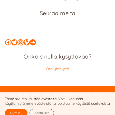
Seuraa meitä
Facebook
Twitter
Instagram
Vimeo
SoundCloud
Onko sinulla kysyttävää?
Ota yhteyttä
Copyright © 2026 Politiikasta
ISSN 2323-7090
:
Terms &
Tämä sivusto käyttää evästeitä. Voit lukea lisää
Privacy Policy
käyttämistämme evästeistä tai poistaa ne käytöstä
asetuksista
.
Website by Cobalt Studio
Hyväksy
Asetukset