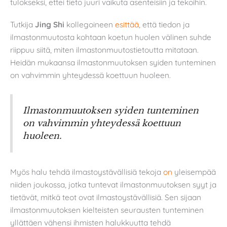
tulokseksi, ettei tieto juuri vaikuta asenteisiin ja tekoihin.
Tutkija
Jing Shi
kollegoineen
esittää
, että tiedon ja
ilmastonmuutosta kohtaan koetun huolen välinen suhde
riippuu siitä, miten ilmastonmuutostietoutta mitataan.
Heidän mukaansa ilmastonmuutoksen syiden tunteminen
on vahvimmin yhteydessä koettuun huoleen.
Ilmastonmuutoksen syiden tunteminen
on vahvimmin yhteydessä koettuun
huoleen.
Myös halu tehdä ilmastoystävällisiä tekoja
on
yleisempää
niiden joukossa, jotka tuntevat ilmastonmuutoksen syyt ja
tietävät, mitkä teot ovat ilmastoystävällisiä. Sen sijaan
ilmastonmuutoksen kielteisten seurausten tunteminen
yllättäen vähensi ihmisten halukkuutta tehdä