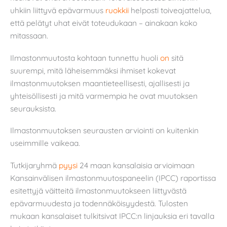
uhkiin liittyvä epävarmuus
ruokkii
helposti toiveajattelua,
että pelätyt uhat eivät toteudukaan – ainakaan koko
mitassaan.
Ilmastonmuutosta kohtaan tunnettu huoli
on
sitä
suurempi, mitä läheisemmäksi ihmiset kokevat
ilmastonmuutoksen maantieteellisesti, ajallisesti ja
yhteisöllisesti ja mitä varmempia he ovat muutoksen
seurauksista.
Ilmastonmuutoksen seurausten arviointi on kuitenkin
useimmille vaikeaa.
Tutkijaryhmä
pyysi
24 maan kansalaisia arvioimaan
Kansainvälisen ilmastonmuutospaneelin (IPCC) raportissa
esitettyjä väitteitä ilmastonmuutokseen liittyvästä
epävarmuudesta ja todennäköisyydestä. Tulosten
mukaan kansalaiset tulkitsivat IPCC:n linjauksia eri tavalla