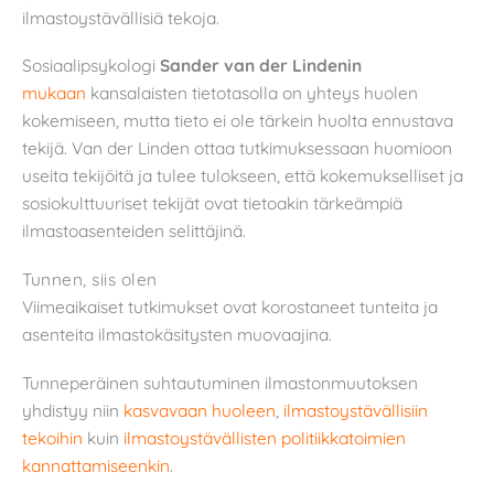
ilmastoystävällisiä tekoja.
Sosiaalipsykologi
Sander van der Lindenin
mukaan
kansalaisten tietotasolla on yhteys huolen
kokemiseen, mutta tieto ei ole tärkein huolta ennustava
tekijä. Van der Linden ottaa tutkimuksessaan huomioon
useita tekijöitä ja tulee tulokseen, että kokemukselliset ja
sosiokulttuuriset tekijät ovat tietoakin tärkeämpiä
ilmastoasenteiden selittäjinä.
Tunnen, siis olen
Viimeaikaiset tutkimukset ovat korostaneet tunteita ja
asenteita ilmastokäsitysten muovaajina.
Tunneperäinen suhtautuminen ilmastonmuutoksen
yhdistyy niin
kasvavaan huoleen
,
ilmastoystävällisiin
tekoihin
kuin
ilmastoystävällisten politiikkatoimien
kannattamiseenkin
.