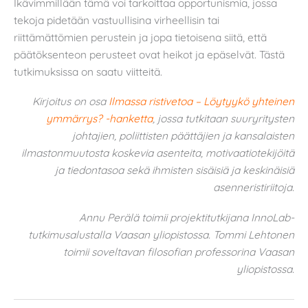
Ikävimmillään tämä voi tarkoittaa opportunismia, jossa
tekoja pidetään vastuullisina virheellisin tai
riittämättömien perustein ja jopa tietoisena siitä, että
päätöksenteon perusteet ovat heikot ja epäselvät. Tästä
tutkimuksissa on saatu viitteitä.
Kirjoitus on osa
Ilmassa ristivetoa – Löytyykö yhteinen
ymmärrys? -hanketta
, jossa tutkitaan suuryritysten
johtajien, poliittisten päättäjien ja kansalaisten
ilmastonmuutosta koskevia asenteita, motivaatiotekijöitä
ja tiedontasoa sekä ihmisten sisäisiä ja keskinäisiä
asenneristiriitoja.
Annu Perälä toimii projektitutkijana InnoLab-
tutkimusalustalla Vaasan yliopistossa.
Tommi Lehtonen
toimii soveltavan filosofian professorina Vaasan
yliopistossa.