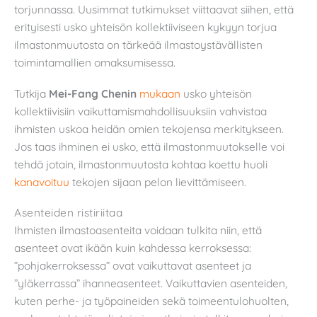
torjunnassa. Uusimmat tutkimukset viittaavat siihen, että
erityisesti usko yhteisön kollektiiviseen kykyyn torjua
ilmastonmuutosta on tärkeää ilmastoystävällisten
toimintamallien omaksumisessa.
Tutkija
Mei-Fang Chenin
mukaan
usko yhteisön
kollektiivisiin vaikuttamismahdollisuuksiin vahvistaa
ihmisten uskoa heidän omien tekojensa merkitykseen.
Jos taas ihminen ei usko, että ilmastonmuutokselle voi
tehdä jotain, ilmastonmuutosta kohtaa koettu huoli
kanavoituu
tekojen sijaan pelon lievittämiseen.
Asenteiden ristiriitaa
Ihmisten ilmastoasenteita voidaan tulkita niin, että
asenteet ovat ikään kuin kahdessa kerroksessa:
”pohjakerroksessa” ovat vaikuttavat asenteet ja
”yläkerrassa” ihanneasenteet. Vaikuttavien asenteiden,
kuten perhe- ja työpaineiden sekä toimeentulohuolten,