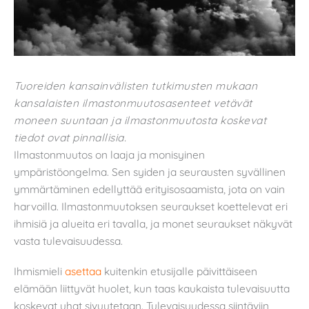
Tuoreiden kansainvälisten tutkimusten mukaan
kansalaisten ilmastonmuutosasenteet vetävät
moneen suuntaan ja ilmastonmuutosta koskevat
tiedot ovat pinnallisia.
Ilmastonmuutos on laaja ja monisyinen
ympäristöongelma. Sen syiden ja seurausten syvällinen
ymmärtäminen edellyttää erityisosaamista, jota on vain
harvoilla. Ilmastonmuutoksen seuraukset koettelevat eri
ihmisiä ja alueita eri tavalla, ja monet seuraukset näkyvät
vasta tulevaisuudessa.
Ihmismieli
asettaa
kuitenkin etusijalle päivittäiseen
elämään liittyvät huolet, kun taas kaukaista tulevaisuutta
koskevat uhat sivuutetaan. Tulevaisuudessa siintäviin