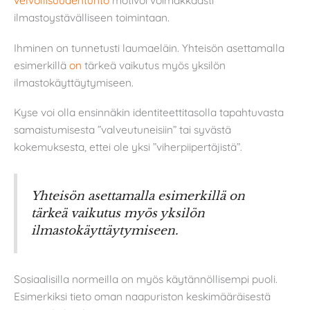
velvollisuudentunto
motivoi voimakkaasti
ilmastoystävälliseen toimintaan.
Ihminen on tunnetusti laumaeläin. Yhteisön asettamalla
esimerkillä
on
tärkeä vaikutus myös yksilön
ilmastokäyttäytymiseen.
Kyse voi olla ensinnäkin identiteettitasolla tapahtuvasta
samaistumisesta ”valveutuneisiin” tai syvästä
kokemuksesta, ettei ole yksi ”viherpiipertäjistä”.
Yhteisön asettamalla esimerkillä on
tärkeä vaikutus myös yksilön
ilmastokäyttäytymiseen.
Sosiaalisilla normeilla on myös käytännöllisempi puoli.
Esimerkiksi tieto oman naapuriston keskimääräisestä