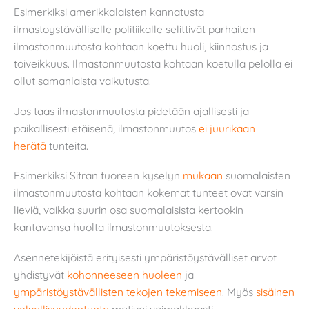
Esimerkiksi amerikkalaisten kannatusta
ilmastoystävälliselle politiikalle selittivät parhaiten
ilmastonmuutosta kohtaan koettu huoli, kiinnostus ja
toiveikkuus. Ilmastonmuutosta kohtaan koetulla pelolla ei
ollut samanlaista vaikutusta.
Jos taas ilmastonmuutosta pidetään ajallisesti ja
paikallisesti etäisenä, ilmastonmuutos
ei juurikaan
herätä
tunteita.
Esimerkiksi Sitran tuoreen kyselyn
mukaan
suomalaisten
ilmastonmuutosta kohtaan kokemat tunteet ovat varsin
lieviä, vaikka suurin osa suomalaisista kertookin
kantavansa huolta ilmastonmuutoksesta.
Asennetekijöistä erityisesti ympäristöystävälliset arvot
yhdistyvät
kohonneeseen huoleen
ja
ympäristöystävällisten tekojen tekemiseen
. Myös
sisäinen