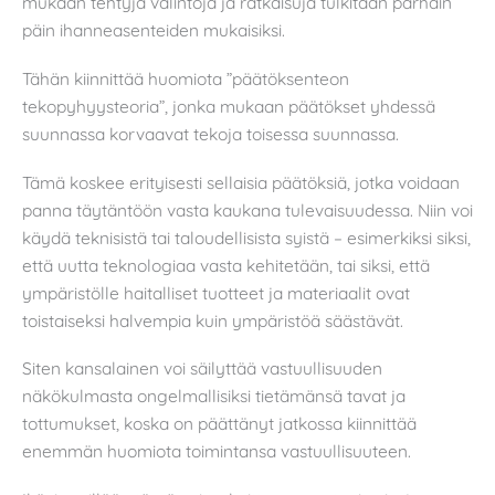
mukaan tehtyjä valintoja ja ratkaisuja tulkitaan parhain
päin ihanneasenteiden mukaisiksi.
Tähän kiinnittää huomiota ”päätöksenteon
tekopyhyysteoria”, jonka mukaan päätökset yhdessä
suunnassa korvaavat tekoja toisessa suunnassa.
Tämä koskee erityisesti sellaisia päätöksiä, jotka voidaan
panna täytäntöön vasta kaukana tulevaisuudessa. Niin voi
käydä teknisistä tai taloudellisista syistä – esimerkiksi siksi,
että uutta teknologiaa vasta kehitetään, tai siksi, että
ympäristölle haitalliset tuotteet ja materiaalit ovat
toistaiseksi halvempia kuin ympäristöä säästävät.
Siten kansalainen voi säilyttää vastuullisuuden
näkökulmasta ongelmallisiksi tietämänsä tavat ja
tottumukset, koska on päättänyt jatkossa kiinnittää
enemmän huomiota toimintansa vastuullisuuteen.