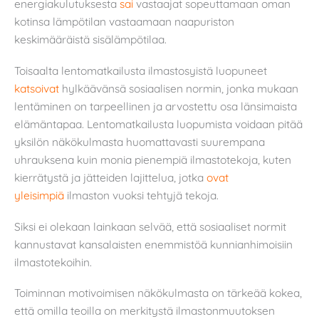
energiakulutuksesta
sai
vastaajat sopeuttamaan oman
kotinsa lämpötilan vastaamaan naapuriston
keskimääräistä sisälämpötilaa.
Toisaalta lentomatkailusta ilmastosyistä luopuneet
katsoivat
hylkäävänsä sosiaalisen normin, jonka mukaan
lentäminen on tarpeellinen ja arvostettu osa länsimaista
elämäntapaa. Lentomatkailusta luopumista voidaan pitää
yksilön näkökulmasta huomattavasti suurempana
uhrauksena kuin monia pienempiä ilmastotekoja, kuten
kierrätystä ja jätteiden lajittelua, jotka
ovat
yleisimpiä
ilmaston vuoksi tehtyjä tekoja.
Siksi ei olekaan lainkaan selvää, että sosiaaliset normit
kannustavat kansalaisten enemmistöä kunnianhimoisiin
ilmastotekoihin.
Toiminnan motivoimisen näkökulmasta on tärkeää kokea,
että omilla teoilla on merkitystä ilmastonmuutoksen