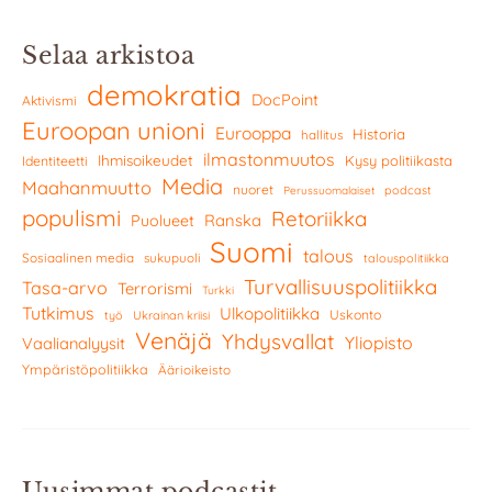
Selaa arkistoa
demokratia
DocPoint
Aktivismi
Euroopan unioni
Eurooppa
Historia
hallitus
ilmastonmuutos
Ihmisoikeudet
Kysy politiikasta
Identiteetti
Media
Maahanmuutto
nuoret
podcast
Perussuomalaiset
populismi
Retoriikka
Ranska
Puolueet
Suomi
talous
Sosiaalinen media
sukupuoli
talouspolitiikka
Turvallisuuspolitiikka
Tasa-arvo
Terrorismi
Turkki
Tutkimus
Ulkopolitiikka
Uskonto
työ
Ukrainan kriisi
Venäjä
Yhdysvallat
Yliopisto
Vaalianalyysit
Ympäristöpolitiikka
Äärioikeisto
Uusimmat podcastit