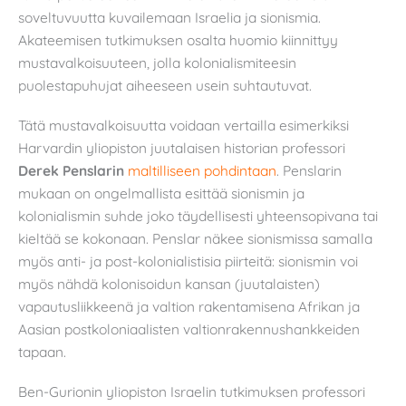
soveltuvuutta kuvailemaan Israelia ja sionismia.
Akateemisen tutkimuksen osalta huomio kiinnittyy
mustavalkoisuuteen, jolla kolonialismiteesin
puolestapuhujat aiheeseen usein suhtautuvat.
Tätä mustavalkoisuutta voidaan vertailla esimerkiksi
Harvardin yliopiston juutalaisen historian professori
Derek Penslarin
maltilliseen pohdintaan
. Penslarin
mukaan on ongelmallista esittää sionismin ja
kolonialismin suhde joko täydellisesti yhteensopivana tai
kieltää se kokonaan. Penslar näkee sionismissa samalla
myös anti- ja post-kolonialistisia piirteitä: sionismin voi
myös nähdä kolonisoidun kansan (juutalaisten)
vapautusliikkeenä ja valtion rakentamisena Afrikan ja
Aasian postkoloniaalisten valtionrakennushankkeiden
tapaan.
Ben-Gurionin yliopiston Israelin tutkimuksen professori