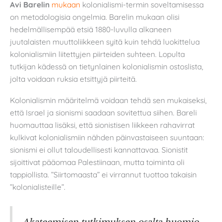
Avi Barelin
mukaan
kolonialismi-termin soveltamisessa
on metodologisia ongelmia. Barelin mukaan olisi
hedelmällisempää etsiä 1880-luvulla alkaneen
juutalaisten muuttoliikkeen syitä kuin tehdä luokittelua
kolonialismiin liitettyjen piirteiden suhteen. Lopulta
tutkijan kädessä on tietynlainen kolonialismin ostoslista,
jolta voidaan ruksia etsittyjä piirteitä.
Kolonialismin määritelmä voidaan tehdä sen mukaiseksi,
että Israel ja sionismi saadaan sovitettua siihen. Bareli
huomauttaa lisäksi, että sionistisen liikkeen rahavirrat
kulkivat kolonialismiin nähden päinvastaiseen suuntaan:
sionismi ei ollut taloudellisesti kannattavaa. Sionistit
sijoittivat pääomaa Palestiinaan, mutta toiminta oli
tappiollista. ”Siirtomaasta” ei virrannut tuottoa takaisin
”kolonialisteille”.
Akateemisen tutkimuksen osalta huomio