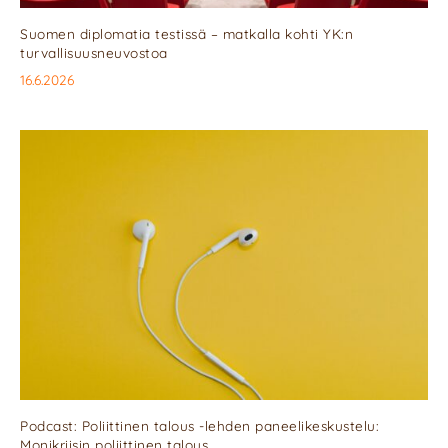
Suomen diplomatia testissä – matkalla kohti YK:n
turvallisuusneuvostoa
16.6.2026
Podcast: Poliittinen talous -lehden paneelikeskustelu:
Monikriisin poliittinen talous