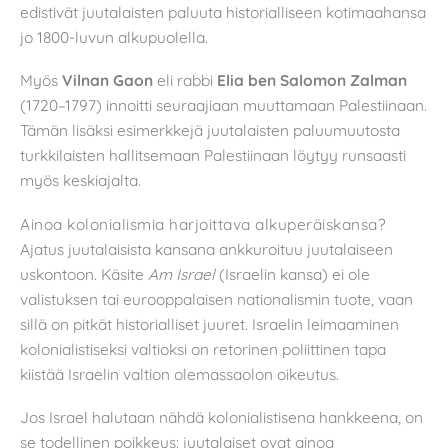
edistivät juutalaisten paluuta historialliseen kotimaahansa
jo 1800-luvun alkupuolella.
Myös
Vilnan Gaon
eli rabbi
Elia ben Salomon Zalman
(1720–1797) innoitti seuraajiaan muuttamaan Palestiinaan.
Tämän lisäksi esimerkkejä juutalaisten paluumuutosta
turkkilaisten hallitsemaan Palestiinaan löytyy runsaasti
myös keskiajalta.
Ainoa kolonialismia harjoittava alkuperäiskansa?
Ajatus juutalaisista kansana ankkuroituu juutalaiseen
uskontoon. Käsite
Am Israel
(Israelin kansa) ei ole
valistuksen tai eurooppalaisen nationalismin tuote, vaan
sillä on pitkät historialliset juuret. Israelin leimaaminen
kolonialistiseksi valtioksi on retorinen poliittinen tapa
kiistää Israelin valtion olemassaolon oikeutus.
Jos Israel halutaan nähdä kolonialistisena hankkeena, on
se todellinen poikkeus: juutalaiset ovat ainoa