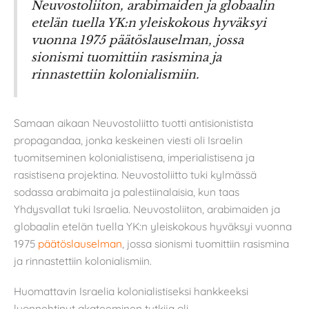
Neuvostoliiton, arabimaiden ja globaalin
etelän tuella YK:n yleiskokous hyväksyi
vuonna 1975 päätöslauselman, jossa
sionismi tuomittiin rasismina ja
rinnastettiin kolonialismiin.
Samaan aikaan Neuvostoliitto tuotti antisionistista
propagandaa, jonka keskeinen viesti oli Israelin
tuomitseminen kolonialistisena, imperialistisena ja
rasistisena projektina. Neuvostoliitto tuki kylmässä
sodassa arabimaita ja palestiinalaisia, kun taas
Yhdysvallat tuki Israelia. Neuvostoliiton, arabimaiden ja
globaalin etelän tuella YK:n yleiskokous hyväksyi vuonna
1975
päätöslauselman
, jossa sionismi tuomittiin rasismina
ja rinnastettiin kolonialismiin.
Huomattavin Israelia kolonialistiseksi hankkeeksi
luonnehtinut akateeminen tutkija oli