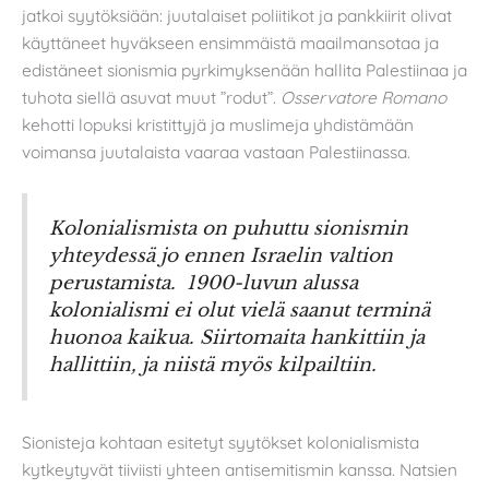
jatkoi syytöksiään: juutalaiset poliitikot ja pankkiirit olivat
käyttäneet hyväkseen ensimmäistä maailmansotaa ja
edistäneet sionismia pyrkimyksenään hallita Palestiinaa ja
tuhota siellä asuvat muut ”rodut”.
Osservatore Romano
kehotti lopuksi kristittyjä ja muslimeja yhdistämään
voimansa juutalaista vaaraa vastaan Palestiinassa.
Kolonialismista on puhuttu sionismin
yhteydessä jo ennen Israelin valtion
perustamista. 1900-luvun alussa
kolonialismi ei olut vielä saanut terminä
huonoa kaikua. Siirtomaita hankittiin ja
hallittiin, ja niistä myös kilpailtiin.
Sionisteja kohtaan esitetyt syytökset kolonialismista
kytkeytyvät tiiviisti yhteen antisemitismin kanssa. Natsien