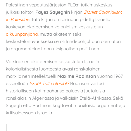
Palestiinan vapautusjärjestön PLO:n tutkimuskeskus
julkaisi tohtori
Fayez Sayeghin
kirjan
Zionist Colonialism
in Palestin
e
.
Tätä kirjaa on toisinaan pidetty Israelia
koskevan akateemisen kolonialismikeskustelun
alkuunpanijana
, mutta akateemiseksi
keskustelunavaukseksi se oli lähdepohjaltaan olematon
ja argumentoinniltaan yksipuolisen poliittinen.
Varsinaisen akateemisen keskustelun Israelin
kolonialistisesta luonteesta avasi ranskalainen
marxilainen intellektuelli
Maxime Rodinson
vuonna 1967
esseellään
Israël, fait colonial?
Rodinson vertasi
historialliseen kotimaahansa palaavia juutalaisia
ranskalaisiin Algeriassa ja valkoisiin Etelä-Afrikassa. Sekä
Sayegh että Rodinson käyttävät marxilaisia argumentteja
kritisoidessaan Israelia.