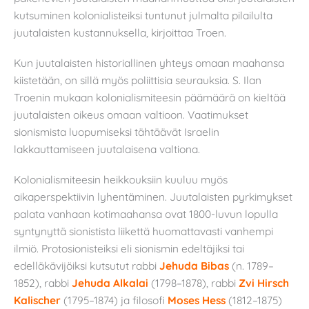
kutsuminen kolonialisteiksi tuntunut julmalta pilailulta
juutalaisten kustannuksella, kirjoittaa Troen.
Kun juutalaisten historiallinen yhteys omaan maahansa
kiistetään, on sillä myös poliittisia seurauksia. S. Ilan
Troenin mukaan kolonialismiteesin päämäärä on kieltää
juutalaisten oikeus omaan valtioon. Vaatimukset
sionismista luopumiseksi tähtäävät Israelin
lakkauttamiseen juutalaisena valtiona.
Kolonialismiteesin heikkouksiin kuuluu myös
aikaperspektiivin lyhentäminen. Juutalaisten pyrkimykset
palata vanhaan kotimaahansa ovat 1800-luvun lopulla
syntynyttä sionistista liikettä huomattavasti vanhempi
ilmiö. Protosionisteiksi eli sionismin edeltäjiksi tai
edelläkävijöiksi kutsutut rabbi
Jehuda Bib
as
(n. 1789–
1852), rabbi
Jehuda Alkala
i
(1798–1878), rabbi
Zvi Hirsch
Kalischer
(1795–1874) ja filosofi
Moses Hess
(1812–1875)