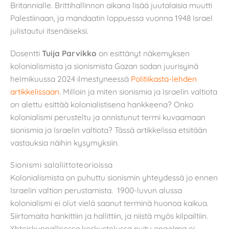
Britannialle. Brittihallinnon aikana lisää juutalaisia muutti
Palestiinaan, ja mandaatin loppuessa vuonna 1948 Israel
julistautui itsenäiseksi.
Dosentti
Tuija Parvikko
on esittänyt näkemyksen
kolonialismista ja sionismista Gazan sodan juurisyinä
helmikuussa 2024 ilmestyneessä
Politiikasta-lehden
artikkelissaan
. Milloin ja miten sionismia ja Israelin valtiota
on alettu esittää kolonialistisena hankkeena? Onko
kolonialismi perusteltu ja onnistunut termi kuvaamaan
sionismia ja Israelin valtiota? Tässä artikkelissa etsitään
vastauksia näihin kysymyksiin.
Sionismi salaliittoteorioissa
Kolonialismista on puhuttu sionismin yhteydessä jo ennen
Israelin valtion perustamista. 1900-luvun alussa
kolonialismi ei olut vielä saanut terminä huonoa kaikua.
Siirtomaita hankittiin ja hallittiin, ja niistä myös kilpailtiin.
Yhteiskunnallisessa keskustelussa puitu ongelma ei