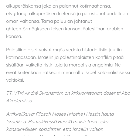
alkuperäiskansa joka on palannut kotimaahansa,
elvyttänyt alkuperäisen kielensä ja perustanut uudelleen
oman valtionsa. Tämä paluu on johtanut
yhteentörmäykseen toisen kansan, Palestiinan arabien
kanssa.
Palestiinalaiset voivat myös vedota historiallisiin juuriin
kotimaassaan. Israelin ja palestiinalaisten konflikti pitää
sisällään vaikeita ristiriitoja ja moraalisia ongelmia. Ne
eivät kuitenkaan ratkea nimeämällä Israel kolonialistiseksi
valtioksi.
TT, VTM André Swanström on kirkkohistorian dosentti Åbo
Akademissa.
Artikkelikuva: Filosofi Moses (Moshe) Hessin hauta
Israelissa. Hautakivessä Hessiä muistetaan sekä
kansainvälisen sosialismin että Israelin valtion