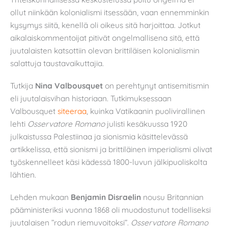
ollut niinkään kolonialismi itsessään, vaan ennemminkin
kysymys siitä, kenellä oli oikeus sitä harjoittaa. Jotkut
aikalaiskommentoijat pitivät ongelmallisena sitä, että
juutalaisten katsottiin olevan brittiläisen kolonialismin
salattuja taustavaikuttajia.
Tutkija
Nina Valbousquet
on perehtynyt antisemitismin
eli juutalaisvihan historiaan. Tutkimuksessaan
Valbousquet
siteeraa
, kuinka Vatikaanin puolivirallinen
lehti
Osservatore Romano
julisti kesäkuussa 1920
julkaistussa Palestiinaa ja sionismia käsittelevässä
artikkelissa, että sionismi ja brittiläinen imperialismi olivat
työskennelleet käsi kädessä 1800-luvun jälkipuoliskolta
lähtien.
Lehden mukaan
Benjamin Disraelin
nousu Britannian
pääministeriksi vuonna 1868 oli muodostunut todelliseksi
juutalaisen ”rodun riemuvoitoksi”.
Osservatore Romano