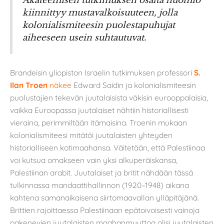
kiinnittyy mustavalkoisuuteen, jolla
kolonialismiteesin puolestapuhujat
aiheeseen usein suhtautuvat.
Brandeisin yliopiston Israelin tutkimuksen professori
S.
Ilan Troen
näkee
Edward Saidin ja kolonialismiteesin
puolustajien tekevän juutalaisista väkisin eurooppalaisia,
vaikka Euroopassa juutalaiset nähtiin historiallisesti
vieraina, perimmiltään itämaisina. Troenin mukaan
kolonialismiteesi mitätöi juutalaisten yhteyden
historialliseen kotimaahansa. Väitetään, että Palestiinaa
voi kutsua omakseen vain yksi alkuperäiskansa,
Palestiinan arabit. Juutalaiset ja britit nähdään tässä
tulkinnassa mandaattihallinnon (1920–1948) aikana
kahtena samanaikaisena siirtomaavallan ylläpitäjänä.
Brittien rajoittaessa Palestiinaan epätoivoisesti vainoja
pakenevien juutalaisten maahanmuuttoa olisi juutalaisten