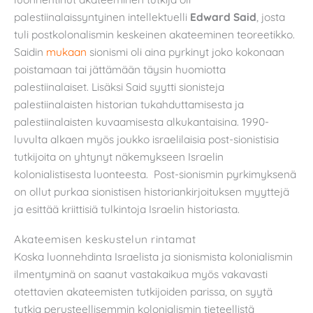
palestiinalaissyntyinen intellektuelli
Edward Said
, josta
tuli postkolonalismin keskeinen akateeminen teoreetikko.
Saidin
mukaan
sionismi oli aina pyrkinyt joko kokonaan
poistamaan tai jättämään täysin huomiotta
palestiinalaiset. Lisäksi Said syytti sionisteja
palestiinalaisten historian tukahduttamisesta ja
palestiinalaisten kuvaamisesta alkukantaisina. 1990-
luvulta alkaen myös joukko israelilaisia post-sionistisia
tutkijoita on yhtynyt näkemykseen Israelin
kolonialistisesta luonteesta. Post-sionismin pyrkimyksenä
on ollut purkaa sionistisen historiankirjoituksen myyttejä
ja esittää kriittisiä tulkintoja Israelin historiasta.
Akateemisen keskustelun rintamat
Koska luonnehdinta Israelista ja sionismista kolonialismin
ilmentyminä on saanut vastakaikua myös vakavasti
otettavien akateemisten tutkijoiden parissa, on syytä
tutkia perusteellisemmin kolonialismin tieteellistä