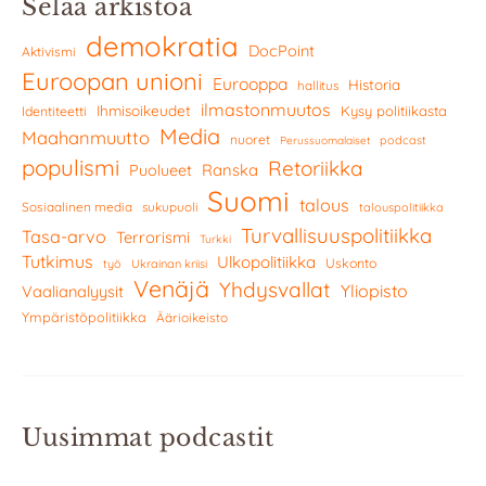
Selaa arkistoa
demokratia
DocPoint
Aktivismi
Euroopan unioni
Eurooppa
Historia
hallitus
ilmastonmuutos
Ihmisoikeudet
Kysy politiikasta
Identiteetti
Media
Maahanmuutto
nuoret
podcast
Perussuomalaiset
populismi
Retoriikka
Ranska
Puolueet
Suomi
talous
Sosiaalinen media
sukupuoli
talouspolitiikka
Turvallisuuspolitiikka
Tasa-arvo
Terrorismi
Turkki
Tutkimus
Ulkopolitiikka
Uskonto
työ
Ukrainan kriisi
Venäjä
Yhdysvallat
Yliopisto
Vaalianalyysit
Ympäristöpolitiikka
Äärioikeisto
Uusimmat podcastit