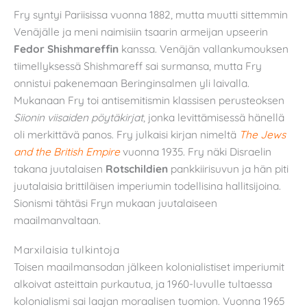
Fry syntyi Pariisissa vuonna 1882, mutta muutti sittemmin
Venäjälle ja meni naimisiin tsaarin armeijan upseerin
Fedor Shishmareffin
kanssa. Venäjän vallankumouksen
tiimellyksessä Shishmareff sai surmansa, mutta Fry
onnistui pakenemaan Beringinsalmen yli laivalla.
Mukanaan Fry toi antisemitismin klassisen perusteoksen
Siionin viisaiden pöytäkirjat
, jonka levittämisessä hänellä
oli merkittävä panos. Fry julkaisi kirjan nimeltä
The Jews
and the British Empire
vuonna 1935. Fry näki Disraelin
takana juutalaisen
Rotschildien
pankkiirisuvun ja hän piti
juutalaisia brittiläisen imperiumin todellisina hallitsijoina.
Sionismi tähtäsi Fryn mukaan juutalaiseen
maailmanvaltaan.
Marxilaisia tulkintoja
Toisen maailmansodan jälkeen kolonialistiset imperiumit
alkoivat asteittain purkautua, ja 1960-luvulle tultaessa
kolonialismi sai laajan moraalisen tuomion. Vuonna 1965