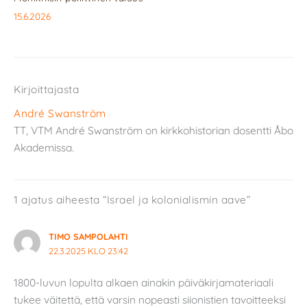
15.6.2026
Kirjoittajasta
André Swanström
TT, VTM André Swanström on kirkkohistorian dosentti Åbo
Akademissa.
1 ajatus aiheesta “Israel ja kolonialismin aave”
TIMO SAMPOLAHTI
22.3.2025 KLO 23:42
1800-luvun lopulta alkaen ainakin päiväkirjamateriaali
tukee väitettä, että varsin nopeasti siionistien tavoitteeksi