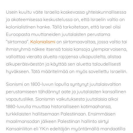
Usein kuultu väite Israelia koskevassa yhteiskunnallisessa
ja akateemisessa keskustelussa on, että Israelin valtio on
kolonialistinen hanke. Tällä tarkoitetaan, että Israel olisi
Euroopasta muuttaneiden juutalaisten perustama
”siirtomaa”.
Kolonialismi
on siirtomaavaltaa, jossa valtio tai
ihmisryhmä näkee itsensä toisia kansoja ylempiarvoisena,
valloittaa vieraita alueita rajojensa ulkopuolelta, alistaa
alkuperäisväestön ja käyttää sen aluetta taloudellisesti
hyväkseen. Tätä määritelmää on myös sovellettu Israeliin.
Sionismi on 1800-luvun lopulla syntynyt juutalaisvaltion
perustamiseen tähdännyt aate ja juutalaisten kansallinen
vapautusliike. Sionismin vaikutuksesta juutalaisia alkoi
1880-luvulla muuttaa historialliseen kotimaahansa,
turkkilaisten hallitsemaan Palestiinaan. Ensimmäisen
maailmansodan jälkeen Palestiinan hallinto siirtyi
Kansainliiton eli YK:n edeltäjän myöntämällä mandaatilla