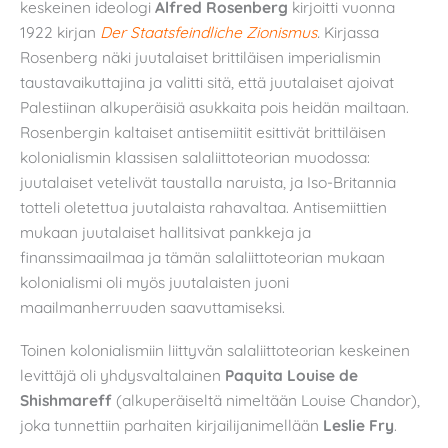
keskeinen ideologi
Alfred Rosenberg
kirjoitti vuonna
1922 kirjan
Der Staatsfeindliche Zionismus
.
Kirjassa
Rosenberg näki juutalaiset brittiläisen imperialismin
taustavaikuttajina ja valitti sitä, että juutalaiset ajoivat
Palestiinan alkuperäisiä asukkaita pois heidän mailtaan.
Rosenbergin kaltaiset antisemiitit esittivät brittiläisen
kolonialismin klassisen salaliittoteorian muodossa:
juutalaiset vetelivät taustalla naruista, ja Iso-Britannia
totteli oletettua juutalaista rahavaltaa. Antisemiittien
mukaan juutalaiset hallitsivat pankkeja ja
finanssimaailmaa ja tämän salaliittoteorian mukaan
kolonialismi oli myös juutalaisten juoni
maailmanherruuden saavuttamiseksi.
Toinen kolonialismiin liittyvän salaliittoteorian keskeinen
levittäjä oli yhdysvaltalainen
Paquita Louise de
Shishmareff
(alkuperäiseltä nimeltään Louise Chandor),
joka tunnettiin parhaiten kirjailijanimellään
Leslie Fry
.