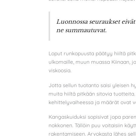
Luonnossa seuraukset eivät
ne summautuvat.
Loput runkopuusta päätyy hiiltä pitk
ulkomaille, muun muassa Kiinaan, jos
viskoosia.
Jotta sellun tuotanto saisi yleisen h
muita hiiltä pitkään sitovia tuotteit
kehittelyvaiheessa ja määrät ovat v
Kangaskuiduksi sopisivat jopa pare
nokkonen. Tällöin puu voitaisiin käyt
rakentamiseen. Arvokasta lähes sel