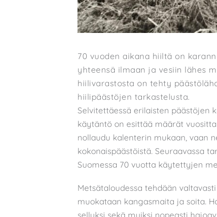
70 vuoden aikana hiiltä on karan
yhteensä ilmaan ja vesiin lähes m
hiilivarastosta on tehty päästöläh
hiilipäästöjen tarkastelusta.
Selvitettäessä erilaisten päästöjen 
käytäntö on esittää määrät vuositta
nollaudu kalenterin mukaan, vaan n
kokonaispäästöistä. Seuraavassa tark
Suomessa 70 vuotta käytettyjen me
Metsätaloudessa tehdään valtavasti 
muokataan kangasmaita ja soita. Ha
selluksi sekä muiksi nopeasti hajoavi