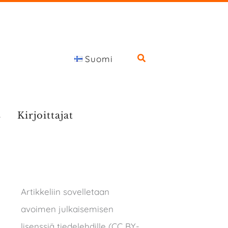
Suomi
s
Kirjoittajat
Artikkeliin sovelletaan
avoimen julkaisemisen
lisenssiä tiedelehdille (CC BY-