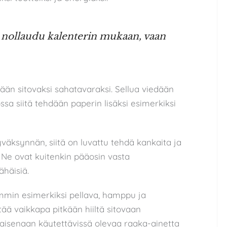
 nollaudu kalenterin mukaan, vaan
ään sitovaksi sahatavaraksi. Sellua viedään
sa siitä tehdään paperin lisäksi esimerkiksi
yväksynnän, siitä on luvattu tehdä kankaita ja
a. Ne ovat kuitenkin pääosin vasta
ähäisiä.
mmin esimerkiksi pellava, hamppu ja
tää vaikkapa pitkään hiiltä sitovaan
laisenaan käytettävissä olevaa raaka-ainetta