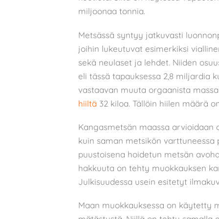
miljoonaa tonnia.
Metsässä syntyy jatkuvasti luonno
joihin lukeutuvat esimerkiksi viallin
sekä neulaset ja lehdet. Niiden osu
eli tässä tapauksessa 2,8 miljardia
vastaavan muuta orgaanista massaa
hiiltä
32 kiloa. Tällöin hiilen määrä o
Kangasmetsän maassa arvioidaan ol
kuin saman metsikön varttuneessa p
puustoisena hoidetun metsän avohak
hakkuuta on tehty muokkauksen kan
Julkisuudessa usein esitetyt ilmakuv
Maan muokkauksessa on käytetty m
mätästystä. Niillä on tehty samalla e