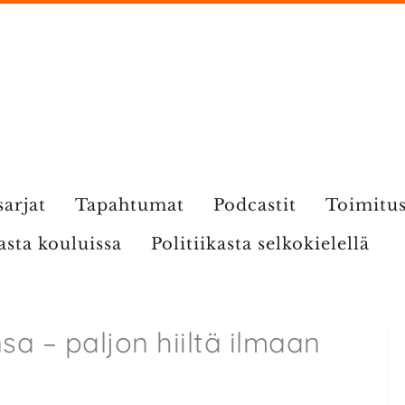
sarjat
Tapahtumat
Podcastit
Toimitu
kasta kouluissa
Politiikasta selkokielellä
a – paljon hiiltä ilmaan