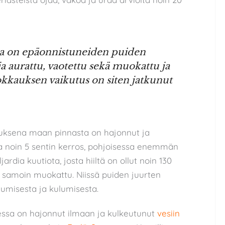
sa on epäonnistuneiden puiden
ja aurattu, vaotettu sekä muokattu ja
okkauksen vaikutus on siten jatkunut
ksena maan pinnasta on hajonnut ja
sta noin 5 sentin kerros, pohjoisessa enemmän
jardia kuutiota, josta hiiltä on ollut noin 130
 samoin muokattu. Niissä puiden juurten
umisesta ja kulumisesta.
sa on hajonnut ilmaan ja kulkeutunut
vesiin