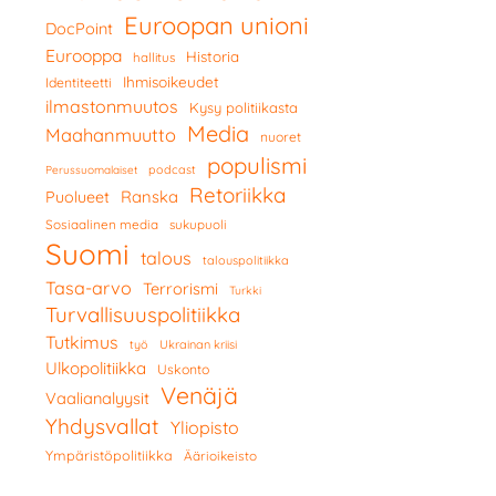
Euroopan unioni
DocPoint
Eurooppa
Historia
hallitus
Ihmisoikeudet
Identiteetti
ilmastonmuutos
Kysy politiikasta
Media
Maahanmuutto
nuoret
populismi
podcast
Perussuomalaiset
Retoriikka
Ranska
Puolueet
Sosiaalinen media
sukupuoli
Suomi
talous
talouspolitiikka
Tasa-arvo
Terrorismi
Turkki
Turvallisuuspolitiikka
Tutkimus
työ
Ukrainan kriisi
Ulkopolitiikka
Uskonto
Venäjä
Vaalianalyysit
Yhdysvallat
Yliopisto
Ympäristöpolitiikka
Äärioikeisto