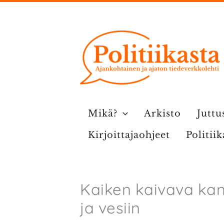
Siirry
sisältöön
Mikä?
Arkisto
Juttu
Kirjoittajaohjeet
Politii
Kaiken kaivava kans
ja vesiin