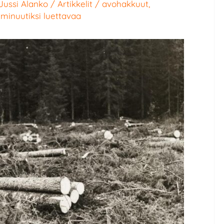
Jussi Alanko
/
Artikkelit
/
avohakkuut
,
 minuutiksi luettavaa