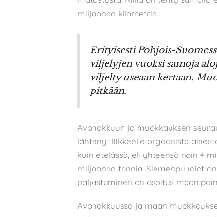
miljoonaa kilometriä.
Erityisesti Pohjois-Suomes
viljelyjen vuoksi samoja alo
viljelty useaan kertaan. Mu
pitkään.
Avohakkuun ja muokkauksen seurau
lähtenyt liikkeelle orgaanista aine
kuin etelässä, eli yhteensä noin 4 mil
miljoonaa tonnia. Siemenpuualat on
paljastuminen on osoitus maan pain
Avohakkuussa ja maan muokkaukses