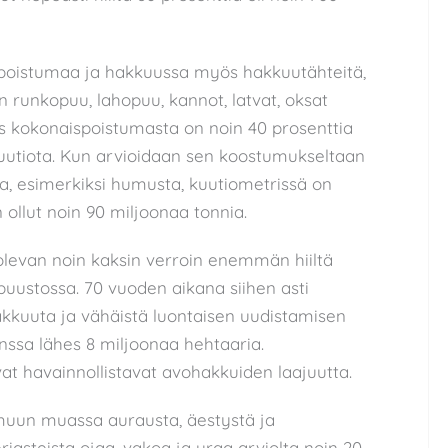
npoistumaa ja hakkuussa myös hakkuutähteitä,
en runkopuu, lahopuu, kannot, latvat, oksat
us kokonaispoistumasta on noin 40 prosenttia
 kuutiota. Kun arvioidaan sen koostumukseltaan
, esimerkiksi humusta, kuutiometrissä on
n ollut noin 90 miljoonaa tonnia.
evan noin kaksin verroin enemmän hiiltä
uustossa. 70 vuoden aikana siihen asti
kuuta ja vähäistä luontaisen uudistamisen
ssa lähes 8 miljoonaa hehtaaria.
at havainnollistavat avohakkuiden laajuutta.
uun muassa aurausta, äestystä ja
riasteista ojaa, vakoa ja uraa arviolta noin 20