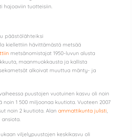
i hajoaviin tuotteisiin.
u päästölähteiksi
la kiellettiin hävittämästä metsää
tiin
metsänomistajat 1950-luvun alusta
kkuuta, maanmuokkausta ja kallista
 sekametsät alkoivat muuttua mänty- ja
aiheessa puustojen vuotuinen kasvu oli noin
rä noin 1 500 miljoonaa kuutiota. Vuoteen 2007
ut noin 2 kuutiota. Alan
ammattikunta julisti
,
 ansiota.
kaan viljelypuustojen keskikasvu oli