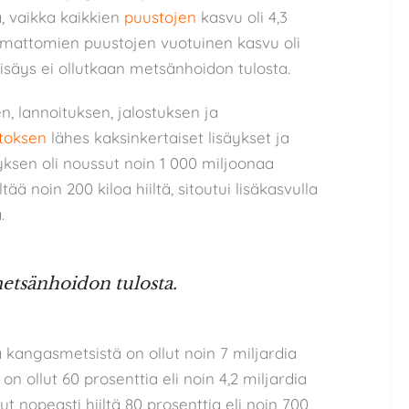
a, vaikka kaikkien
puustojen
kasvu oli 4,3
amattomien puustojen vuotuinen kasvu oli
lisäys ei ollutkaan metsänhoidon tulosta.
, lannoituksen, jalostuksen ja
toksen
lähes kaksinkertaiset lisäykset ja
sen oli noussut noin 1 000 miljoonaa
ää noin 200 kiloa hiiltä, sitoutui lisäkasvulla
.
metsänhoidon tulosta.
kangasmetsistä on ollut noin 7 miljardia
on ollut 60 prosenttia eli noin 4,2 miljardia
t nopeasti hiiltä 80 prosenttia eli noin 700