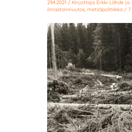
29.4.2021
/ Kirjoittaja
Erkki Lähde
ja
ilmastonmuutos
,
metsäpolitiikka
/
7