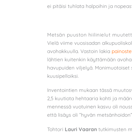
ei pitäisi tuhlata halpoihin ja nopeast
Metsän puuston hiilinielut muutett
Vielä viime vuosisadan alkupuoliskol
avohakkuulla. Vastoin lakia
painostet
lähtien kuitenkin käyttämään avoha
havupuiden viljelyä. Monimuotoiset
kuusipelloiksi.
Inventointien mukaan tässä muutosv
2,5 kuutiota hehtaaria kohti ja mää
mennessä vuotuinen kasvu oli nouss
että lisäys oli ”hyvän metsänhoidon”
Tohtori
Lauri Vaaran
tutkimusten mu