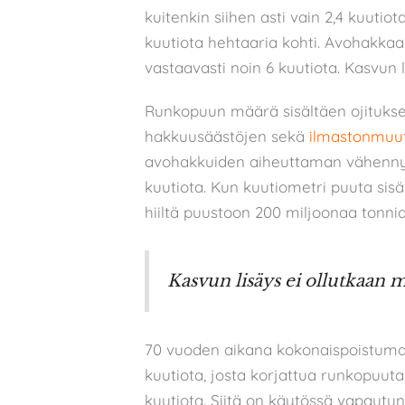
kuitenkin siihen asti vain 2,4 kuutiot
kuutiota hehtaaria kohti. Avohakka
vastaavasti noin 6 kuutiota. Kasvun 
Runkopuun määrä sisältäen ojituksen
hakkuusäästöjen sekä
ilmastonmuu
avohakkuiden aiheuttaman vähennyk
kuutiota. Kun kuutiometri puuta sisält
hiiltä puustoon 200 miljoonaa tonnia
Kasvun lisäys ei ollutkaan 
70 vuoden aikana kokonaispoistuma 
kuutiota, josta korjattua runkopuuta 
kuutiota. Siitä on käytössä vapautunu