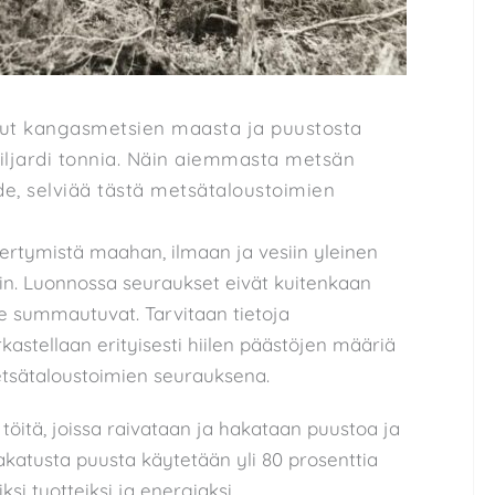
nut kangasmetsien maasta ja puustosta
iljardi tonnia. Näin aiemmasta metsän
de, selviää tästä metsätaloustoimien
kertymistä maahan, ilmaan ja vesiin yleinen
in. Luonnossa seuraukset eivät kuitenkaan
e summautuvat. Tarvitaan tietoja
astellaan erityisesti hiilen päästöjen määriä
tsätaloustoimien seurauksena.
töitä, joissa raivataan ja hakataan puustoa ja
katusta puusta käytetään yli 80 prosenttia
ksi tuotteiksi ja energiaksi.