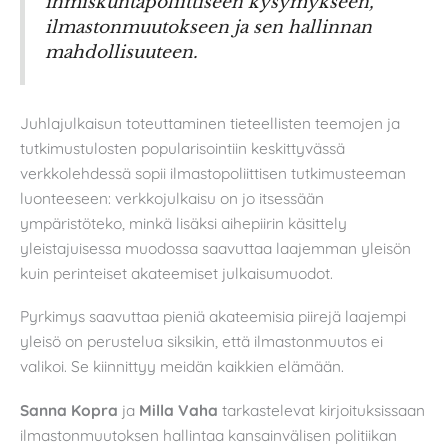
ihmiskuntapoliittiseen kysymykseen,
ilmastonmuutokseen ja sen hallinnan
mahdollisuuteen.
Juhlajulkaisun toteuttaminen tieteellisten teemojen ja
tutkimustulosten popularisointiin keskittyvässä
verkkolehdessä sopii ilmastopoliittisen tutkimusteeman
luonteeseen: verkkojulkaisu on jo itsessään
ympäristöteko, minkä lisäksi aihepiirin käsittely
yleistajuisessa muodossa saavuttaa laajemman yleisön
kuin perinteiset akateemiset julkaisumuodot.
Pyrkimys saavuttaa pieniä akateemisia piirejä laajempi
yleisö on perustelua siksikin, että ilmastonmuutos ei
valikoi. Se kiinnittyy meidän kaikkien elämään.
Sanna Kopra
ja
Milla Vaha
tarkastelevat kirjoituksissaan
ilmastonmuutoksen hallintaa kansainvälisen politiikan