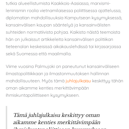
tutkia alueellistumista Kaakkois-Aasiassa, marxismi-
leninismin roolia vietnamilaisessa poliittisessa ajattelussa,
diplomatian mahdollisuuksia Kamputsean kysymyksessä,
kansainvälisen kaupan sääntelyä ja kansainvälisten
suhteiden normatiivista pohjaa. Kaikista näistä teemoista
hän on julkaissut artikkeleita kansainvälisen politiikan
tieteenalan keskeisissä aikakauslehdissä tai kirjasarjoissa
sekä Suomessa että maailmalla.
Viime vuosina Palmujoki on paneutunut kansainväliseen
ilmastopolitiikkaan ja ilmastonmuutoksen hallinnan
mahdollisuuteen. Myös tämä
juhlajulkaisu
keskittyy tähän
oman aikamme kenties merkittävimpään
ihmiskuntapoliittiseen kysymykseen.
Tämä juhlajulkaisu keskittyy oman
aikamme kenties merkittävimpään