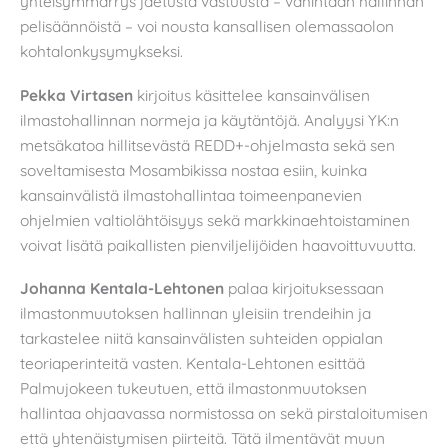
yhteisymmärrys jaetusta vastuusta – vähintään hallinnan
pelisäännöistä – voi nousta kansallisen olemassaolon
kohtalonkysymykseksi.
Pekka Virtasen
kirjoitus käsittelee kansainvälisen
ilmastohallinnan normeja ja käytäntöjä. Analyysi YK:n
metsäkatoa hillitsevästä REDD+-ohjelmasta sekä sen
soveltamisesta Mosambikissa nostaa esiin, kuinka
kansainvälistä ilmastohallintaa toimeenpanevien
ohjelmien valtiolähtöisyys sekä markkinaehtoistaminen
voivat lisätä paikallisten pienviljelijöiden haavoittuvuutta.
Johanna Kentala-Lehtonen
palaa kirjoituksessaan
ilmastonmuutoksen hallinnan yleisiin trendeihin ja
tarkastelee niitä kansainvälisten suhteiden oppialan
teoriaperinteitä vasten. Kentala-Lehtonen esittää
Palmujokeen tukeutuen, että ilmastonmuutoksen
hallintaa ohjaavassa normistossa on sekä pirstaloitumisen
että yhtenäistymisen piirteitä. Tätä ilmentävät muun