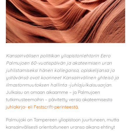
Kansainvälisen politiikan yliopistonlehtorin Eero
Palmujoen 60-vuotispäivän ja akateemisen uran
juhlistamiseksi hänen kollegansa, opiskelijansa ja
ystävänsä ovat koonneet Kansainvälinen yhteisö ja
ilmastonmuutoksen hallinta -juhlajulkaisusarjan
.
Julkaisu on omaan aikaamme – ja Palmujoen
tutkimusteemoihin – päivitetty versio akateemisesta
juhlakirja- eli Festscrift-perinteestä
.
Palmujoki on Tampereen yliopistoon juurtuneen, mutta
kansainvälisesti orientoituneen uransa aikana ehtinyt