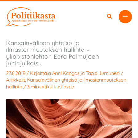
Siirry
sisältöön
Kansainvälinen yhteisö ja
ilmastonmuutoksen hallinta –
yliopistonlehtori Eero Palmujoen
juhlajulkaisu
27.8.2018
/ Kirjoittaja
Anni Kangas
ja
Tapio Juntunen
/
Artikkelit
,
Kansainvälinen yhteisö ja ilmastonmuutoksen
hallinta
/
3 minuutiksi luettavaa