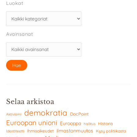
Luokat
Avainsanat
Selaa arkistoa
demokratia
DocPoint
Aktivismi
Euroopan unioni
Eurooppa
Historia
hallitus
ilmastonmuutos
Ihmisoikeudet
Kysy politiikasta
Identiteetti