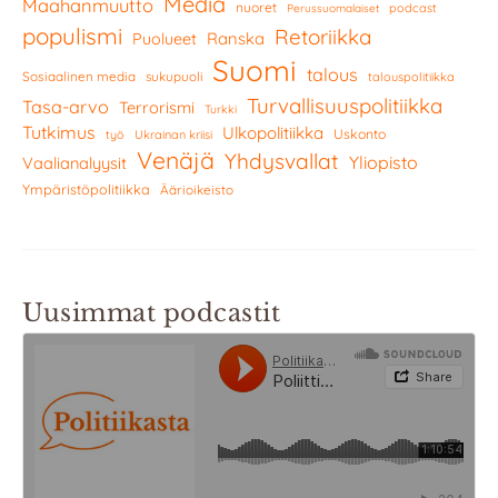
Media
Maahanmuutto
nuoret
podcast
Perussuomalaiset
populismi
Retoriikka
Ranska
Puolueet
Suomi
talous
Sosiaalinen media
sukupuoli
talouspolitiikka
Turvallisuuspolitiikka
Tasa-arvo
Terrorismi
Turkki
Tutkimus
Ulkopolitiikka
Uskonto
työ
Ukrainan kriisi
Venäjä
Yhdysvallat
Yliopisto
Vaalianalyysit
Ympäristöpolitiikka
Äärioikeisto
Uusimmat podcastit