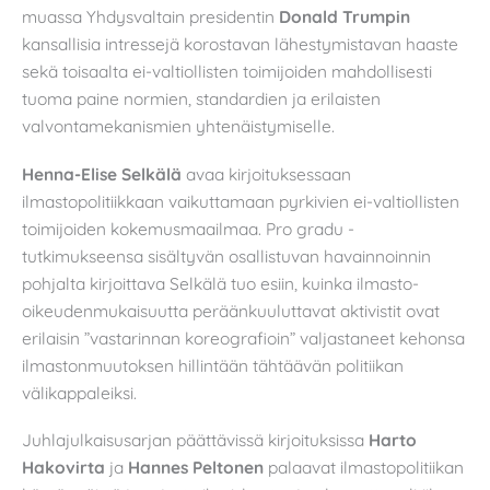
muassa Yhdysvaltain presidentin
Donald Trumpin
kansallisia intressejä korostavan lähestymistavan haaste
sekä toisaalta ei-valtiollisten toimijoiden mahdollisesti
tuoma paine normien, standardien ja erilaisten
valvontamekanismien yhtenäistymiselle.
Henna-Elise Selkälä
avaa kirjoituksessaan
ilmastopolitiikkaan vaikuttamaan pyrkivien ei-valtiollisten
toimijoiden kokemusmaailmaa. Pro gradu -
tutkimukseensa sisältyvän osallistuvan havainnoinnin
pohjalta kirjoittava Selkälä tuo esiin, kuinka ilmasto-
oikeudenmukaisuutta peräänkuuluttavat aktivistit ovat
erilaisin ”vastarinnan koreografioin” valjastaneet kehonsa
ilmastonmuutoksen hillintään tähtäävän politiikan
välikappaleiksi.
Juhlajulkaisusarjan päättävissä kirjoituksissa
Harto
Hakovirta
ja
Hannes Peltonen
palaavat ilmastopolitiikan