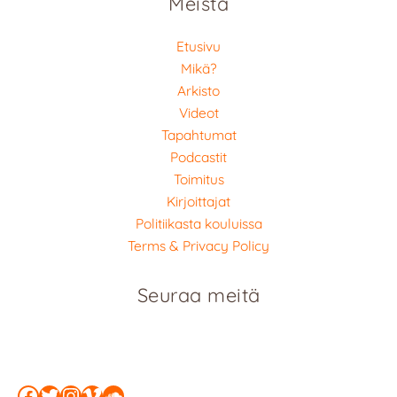
Meistä
Etusivu
Mikä?
Arkisto
Videot
Tapahtumat
Podcastit
Toimitus
Kirjoittajat
Politiikasta kouluissa
Terms & Privacy Policy
Seuraa meitä
Facebook
Twitter
Instagram
Vimeo
SoundCloud