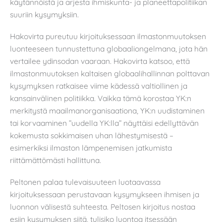
käytännöistä ja arjesta ihmiskunta- ja planeettapolitiikan
suuriin kysymyksiin.
Hakovirta pureutuu kirjoituksessaan ilmastonmuutoksen
luonteeseen tunnustettuna globaaliongelmana, jota hän
vertailee ydinsodan vaaraan. Hakovirta katsoo, että
ilmastonmuutoksen kaltaisen globaalihallinnan polttavan
kysymyksen ratkaisee viime kädessä valtiollinen ja
kansainvälinen politiikka. Vaikka tämä korostaa YK:n
merkitystä maailmanorganisaationa, YK:n uudistaminen
tai korvaaminen ”uudella YK:lla” näyttäisi edellyttävän
kokemusta sokkimaisen uhan lähestymisestä –
esimerkiksi ilmaston lämpenemisen jatkumista
riittämättömästi hallittuna.
Peltonen palaa tulevaisuuteen luotaavassa
kirjoituksessaan perustavaan kysymykseen ihmisen ja
luonnon välisestä suhteesta. Peltosen kirjoitus nostaa
esiin kysymyksen siitä, tulisiko luontoa itsessään