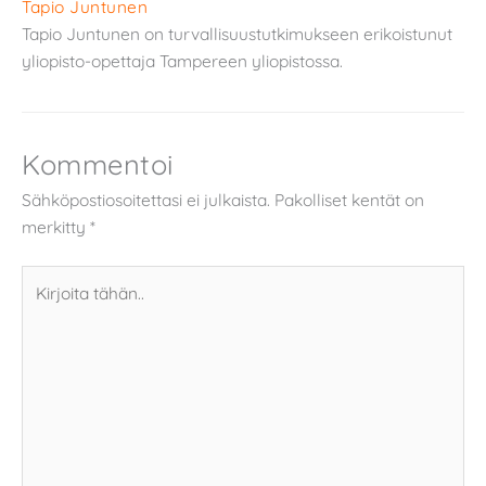
Tapio Juntunen
Tapio Juntunen on turvallisuustutkimukseen erikoistunut
yliopisto-opettaja Tampereen yliopistossa.
Kommentoi
Sähköpostiosoitettasi ei julkaista.
Pakolliset kentät on
merkitty
*
Kirjoita
tähän..