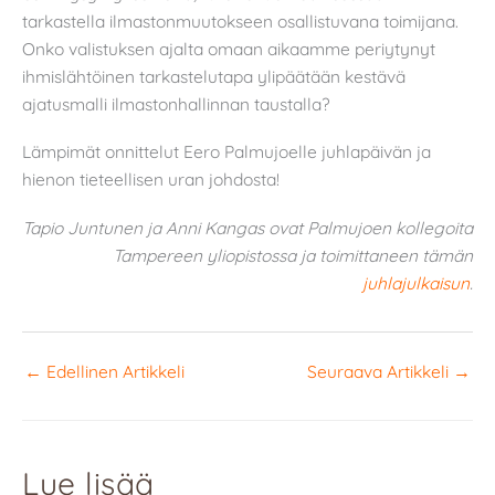
tarkastella ilmastonmuutokseen osallistuvana toimijana.
Onko valistuksen ajalta omaan aikaamme periytynyt
ihmislähtöinen tarkastelutapa ylipäätään kestävä
ajatusmalli ilmastonhallinnan taustalla?
Lämpimät onnittelut Eero Palmujoelle juhlapäivän ja
hienon tieteellisen uran johdosta!
Tapio Juntunen ja Anni Kangas ovat Palmujoen kollegoita
Tampereen yliopistossa ja toimittaneen tämän
juhlajulkaisun
.
←
Edellinen Artikkeli
Seuraava Artikkeli
→
Lue lisää