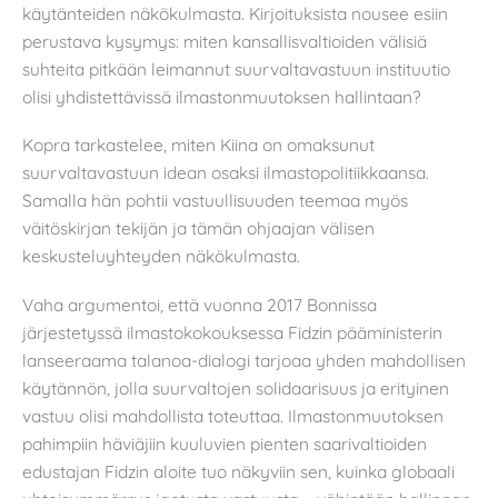
käytänteiden näkökulmasta. Kirjoituksista nousee esiin
perustava kysymys: miten kansallisvaltioiden välisiä
suhteita pitkään leimannut suurvaltavastuun instituutio
olisi yhdistettävissä ilmastonmuutoksen hallintaan?
Kopra tarkastelee, miten Kiina on omaksunut
suurvaltavastuun idean osaksi ilmastopolitiikkaansa.
Samalla hän pohtii vastuullisuuden teemaa myös
väitöskirjan tekijän ja tämän ohjaajan välisen
keskusteluyhteyden näkökulmasta.
Vaha argumentoi, että vuonna 2017 Bonnissa
järjestetyssä ilmastokokouksessa Fidzin pääministerin
lanseeraama talanoa-dialogi tarjoaa yhden mahdollisen
käytännön, jolla suurvaltojen solidaarisuus ja erityinen
vastuu olisi mahdollista toteuttaa. Ilmastonmuutoksen
pahimpiin häviäjiin kuuluvien pienten saarivaltioiden
edustajan Fidzin aloite tuo näkyviin sen, kuinka globaali