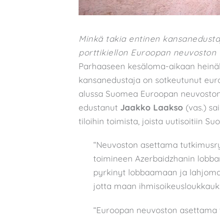
Minkä takia entinen kansanedustaj
porttikiellon Euroopan neuvoston til
Parhaaseen kesäloma-aikaan heinäk
kansanedustaja on sotkeutunut euro
alussa Suomea Euroopan neuvoston
edustanut
Jaakko Laakso
(vas.) sa
tiloihin toimista, joista uutisoitiin S
“Neuvoston asettama tutkimus
toimineen Azerbaidzhanin lobba
pyrkinyt lobbaamaan ja lahjoma
jotta maan ihmisoikeusloukkauksi
“Euroopan neuvoston asettama