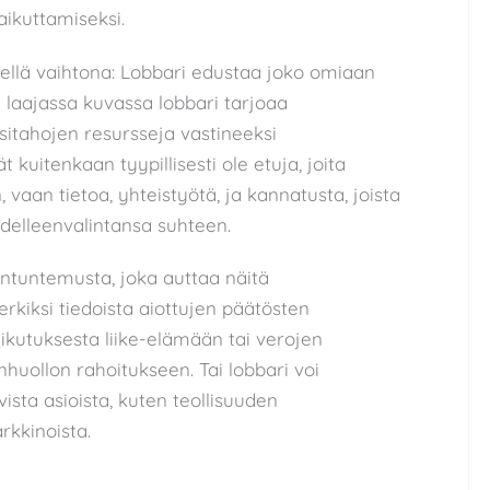
ikuttamiseksi.
ellä vaihtona: Lobbari edustaa joko omiaan
a laajassa kuvassa lobbari tarjoaa
ssitahojen resursseja vastineeksi
 kuitenkaan tyypillisesti ole etuja, joita
n, vaan tietoa, yhteistyötä, ja kannatusta, joista
uudelleenvalintansa suhteen.
iantuntemusta, joka auttaa näitä
rkiksi tiedoista aiottujen päätösten
ikutuksesta liike-elämään tai verojen
huollon rahoitukseen. Tai lobbari voi
ista asioista, kuten teollisuuden
rkkinoista.