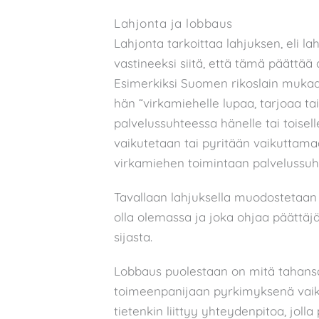
Lahjonta ja lobbaus
Lahjonta tarkoittaa lahjuksen, eli l
vastineeksi siitä, että tämä päättää 
Esimerkiksi Suomen rikoslain mukaan
hän “virkamiehelle lupaa, tarjoaa t
palvelussuhteessa hänelle tai toisell
vaikutetaan tai pyritään vaikuttam
virkamiehen toimintaan palvelussuh
Tavallaan lahjuksella muodostetaan ty
olla olemassa ja joka ohjaa päättäj
sijasta.
Lobbaus puolestaan on mitä tahansa
toimeenpanijaan pyrkimyksenä vaik
tietenkin liittyy yhteydenpitoa, jol