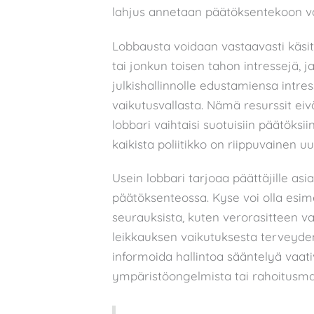
lahjus annetaan päätöksentekoon va
Lobbausta voidaan vastaavasti käsit
tai jonkun toisen tahon intressejä, j
julkishallinnolle edustamiensa intre
vaikutusvallasta. Nämä resurssit eivät
lobbari vaihtaisi suotuisiin päätöksii
kaikista poliitikko on riippuvainen 
Usein lobbari tarjoaa päättäjille as
päätöksenteossa. Kyse voi olla esime
seurauksista, kuten verorasitteen va
leikkauksen vaikutuksesta terveyden
informoida hallintoa sääntelyä vaativ
ympäristöongelmista tai rahoitusma