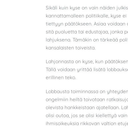
Sikäli kuin kyse on vain näiden julk
kannattamalleen politiikalle, kyse e
tiettyyn päätökseen. Asiaa voidaan 
sitä puoluetta tai edustajaa, jonka
lahjuksena. Tämäkin on tärkeää polit
kansalaisten toiveista.
Lahjonnasta on kyse, kun päätöksent
Tällä voidaan yrittää lisätä lobbauk
erillinen teko.
Lobbausta toiminnassa on yhteydenpit
ongelmiin heiltä toivotaan ratkaisuj
olevista hankkeistaan ajatellaan. La
olisi outoa, jos se olisi kiellettyä v
ihmisoikeuksia rikkovan valtion etuj