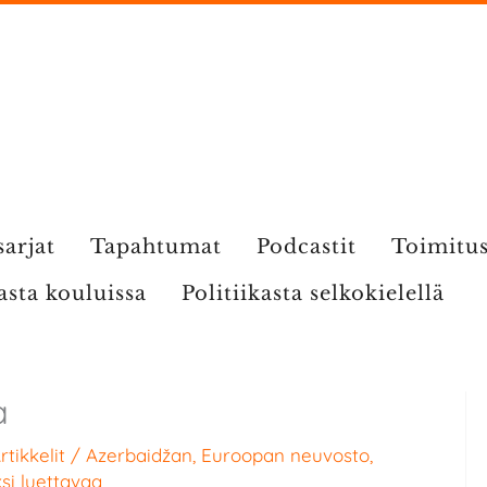
sarjat
Tapahtumat
Podcastit
Toimitu
kasta kouluissa
Politiikasta selkokielellä
a
rtikkelit
/
Azerbaidžan
,
Euroopan neuvosto
,
si luettavaa