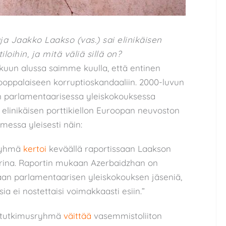
a Jaakko Laakso (vas.) sai elinikäisen
oihin, ja mitä väliä sillä on?
uun alussa saimme kuulla, että entinen
oppalaiseen korruptioskandaaliin. 2000-luvun
 parlamentaarisessa yleiskokouksessa
i elinikäisen porttikiellon Euroopan neuvoston
uomessa yleisesti näin:
ryhmä
kertoi
keväällä raportissaan Laakson
rina. Raportin mukaan Azerbaidzhan on
an parlamentaarisen yleiskokouksen jäseniä,
a ei nostettaisi voimakkaasti esiin.”
 tutkimusryhmä
väittää
vasemmistoliiton