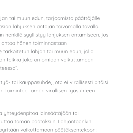
ahjan tai muun edun, tarjoamista päättäjälle
asian lahjuksen antajan toivomalla tavalla.
 henkilö syyllistyy lahjuksen antamiseen, jos
ai antaa hänen toiminnastaan
e tarkoitetun lahjan tai muun edun, jolla
aan taikka joka on omiaan vaikuttamaan
teessa”.
ö- tai kauppasuhde, jota ei virallisesti pitäisi
än toimintaa tämän virallisen työsuhteen
 yhteydenpitoa lainsäätäjään tai
uttaa tämän päätöksiin. Lahjontaankin
la pyritään vaikuttamaan päätöksentekoon: