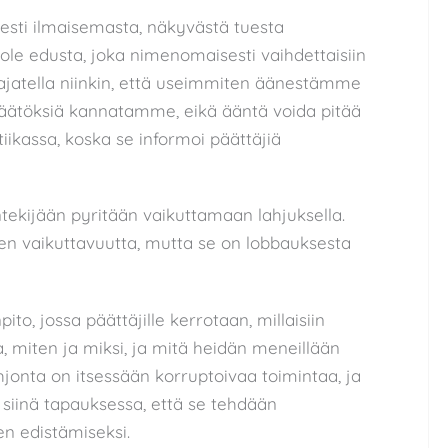
isesti ilmaisemasta, näkyvästä tuesta
i ole edusta, joka nimenomaisesti vaihdettaisiin
ajatella niinkin, että useimmiten äänestämme
 päätöksiä kannatamme, eikä ääntä voida pitää
iikassa, koska se informoi päättäjiä
ekijään pyritään vaikuttamaan lahjuksella.
sen vaikuttavuutta, mutta se on lobbauksesta
o, jossa päättäjille kerrotaan, millaisiin
a, miten ja miksi, ja mitä heidän meneillään
hjonta on itsessään korruptoivaa toimintaa, ja
ain siinä tapauksessa, että se tehdään
en edistämiseksi.