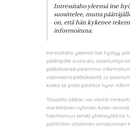
Intressitaho yleensä itse hyöt
suosittelee, mutta päättäjäl
on, että hän kykenee teke
informoituna.
Intressitaho yleensä itse hyötyy polit
päättäjälle suora etu asiantuntija
päätöksensä paremmin informoituna
vastineena päätöksestä, ja asiantunt
koska se pitää poliitikot hyvin inform
Toisaalta lobbari voi viestiä intressi
merkittävien ryhmien kuten ammatt
haluttomuus tehdä yhteistyötä tai t
poliittisten ohjelmien onnistumisen 