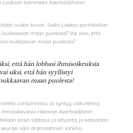
o Laakson toimineen Azerbaidzhanin
eltään oudon kuvan. Saiko Laakso porttikiellon
ia loukkaavan maan puolesta? Vai siksi, että
uksia loukkaavan maan puolesta?
iksi, että hän lobbasi ihmisoikeuksia
 siksi, että hän syyllistyi
loukkaavan maan puolesta?
rotella uutisoinnissa, ja syntyy vaikutelma,
n ihmisoikeuksia rikkovan Azerbaidžanin
tellaan ensin lobbaus ja lahjonta, ja katsotaan
tä seurasi näin dramaattinen sanktio.