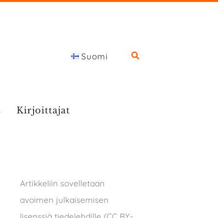
Suomi
s
Kirjoittajat
Artikkeliin sovelletaan
avoimen julkaisemisen
lisenssiä tiedelehdille (CC BY-