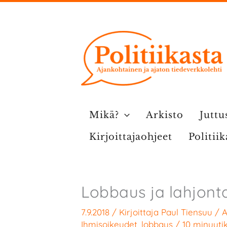
Siirry
sisältöön
Mikä?
Arkisto
Juttu
Kirjoittajaohjeet
Politii
Lobbaus ja lahjont
7.9.2018
/ Kirjoittaja
Paul Tiensuu
/
A
Ihmisoikeudet
,
lobbaus
/
10 minuutik