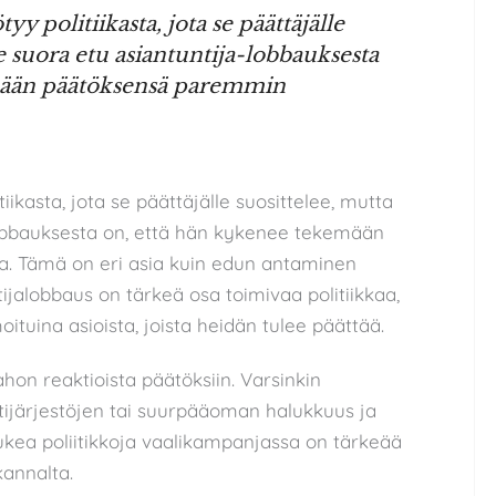
yy politiikasta, jota se päättäjälle
le suora etu asiantuntija-lobbauksesta
mään päätöksensä paremmin
iikasta, jota se päättäjälle suosittelee, mutta
-lobbauksesta on, että hän kykenee tekemään
. Tämä on eri asia kuin edun antaminen
ijalobbaus on tärkeä osa toimivaa politiikkaa,
oituina asioista, joista heidän tulee päättää.
tahon reaktioista päätöksiin. Varsinkin
ijärjestöjen tai suurpääoman halukkuus ja
ukea poliitikkoja vaalikampanjassa on tärkeää
kannalta.