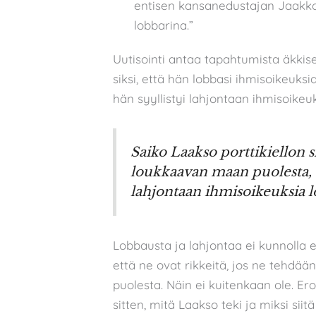
entisen kansanedustajan Jaakk
lobbarina.”
Uutisointi antaa tapahtumista äkkis
siksi, että hän lobbasi ihmisoikeuks
hän syyllistyi lahjontaan ihmisoike
Saiko Laakso porttikiellon s
loukkaavan maan puolesta, vai
lahjontaan ihmisoikeuksia 
Lobbausta ja lahjontaa ei kunnolla e
että ne ovat rikkeitä, jos ne tehdää
puolesta. Näin ei kuitenkaan ole. Ero
sitten, mitä Laakso teki ja miksi sii