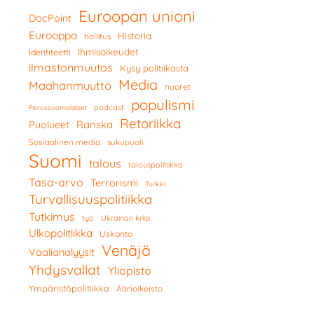
Euroopan unioni
DocPoint
Eurooppa
Historia
hallitus
Ihmisoikeudet
Identiteetti
ilmastonmuutos
Kysy politiikasta
Media
Maahanmuutto
nuoret
populismi
podcast
Perussuomalaiset
Retoriikka
Ranska
Puolueet
Sosiaalinen media
sukupuoli
Suomi
talous
talouspolitiikka
Tasa-arvo
Terrorismi
Turkki
Turvallisuuspolitiikka
Tutkimus
työ
Ukrainan kriisi
Ulkopolitiikka
Uskonto
Venäjä
Vaalianalyysit
Yhdysvallat
Yliopisto
Ympäristöpolitiikka
Äärioikeisto