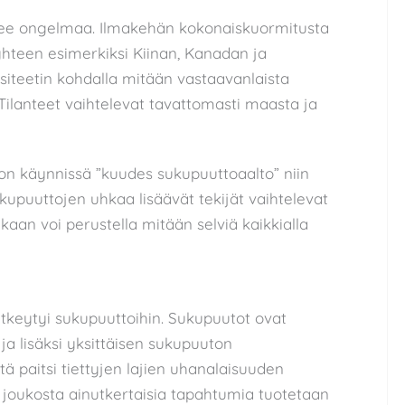
see ongelmaa. Ilmakehän kokonaiskuormitusta
yhteen esimerkiksi Kiinan, Kanadan ja
iteetin kohdalla mitään vastaavanlaista
Tilanteet vaihtelevat tavattomasti maasta ja
 on käynnissä ”kuudes sukupuuttoaalto” niin
kupuuttojen uhkaa lisäävät tekijät vaihtelevat
tenkaan voi perustella mitään selviä kaikkialla
kytkeytyi sukupuuttoihin. Sukupuutot ovat
 ja lisäksi yksittäisen sukupuuton
tä paitsi tiettyjen lajien uhanalaisuuden
n joukosta ainutkertaisia tapahtumia tuotetaan