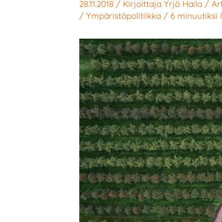
28.11.2018
/ Kirjoittaja
Yrjö Haila
/
Art
/
Ympäristöpolitiikka
/
6 minuutiksi 