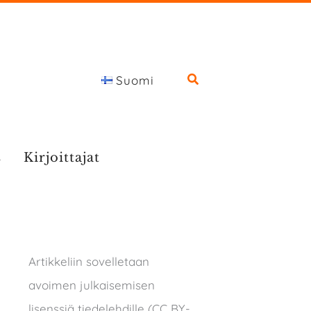
Suomi
s
Kirjoittajat
Artikkeliin sovelletaan
avoimen julkaisemisen
lisenssiä tiedelehdille (CC BY-