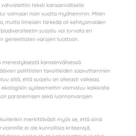
ahvistettiin teksti kansainväliselle
 astui voimaan noin vuotta myöhemmin. Miten
na, mutta ilmeisen tärkeää oli kehitysmaiden
biodiversiteetin suojelu voi turvata eri
n geneettisten varojen tuottoon.
en menestyksestä kansainvälisessä
äävien poliittisten tavoitteiden saavuttaminen
uu siitä, että suojelu on oikeasti vaikeaa.
ekologisiin systeemeihin voimistuu kaikkialla
tason paranemisen sekä luonnonvarojen
 kuitenkin merkittävästi myös se, että siinä
oinnille ei ole kunnollisia kriteerejä.