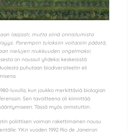
aan laajasti, mutta siinä onnistumista
yys. Parempiin tuloksiin voitaisiin päästä,
jaan nielujen niukkuuden ongelmaksi.
sesta on noussut yhdeksi keskeisistä
uolesta puhutaan biodiversiteetin eli
misena.
 1980-luvulla, kun joukko merkittäviä biologian
erenssin. Sen tavoitteena oli kiinnittää
isääntymiseen. Tässä myös onnistuttiin.
eetin poliittisen voiman rakettimainen nousu
entälle: YK:n vuoden 1992 Rio de Janeiron