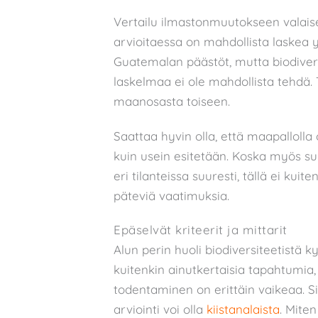
Vertailu ilmastonmuutokseen valai
arvioitaessa on mahdollista laskea 
Guatemalan päästöt, mutta biodivers
laskelmaa ei ole mahdollista tehdä. 
maanosasta toiseen.
Saattaa hyvin olla, että maapallolla
kuin usein esitetään. Koska myös su
eri tilanteissa suuresti, tällä ei kui
päteviä vaatimuksia.
Epäselvät kriteerit ja mittarit
Alun perin huoli biodiversiteetistä 
kuitenkin ainutkertaisia tapahtumia,
todentaminen on erittäin vaikeaa. Si
arviointi voi olla
kiistanalaista
. Mite