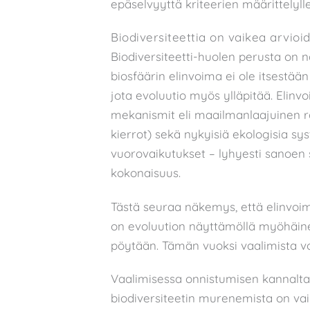
epäselvyyttä kriteerien määrittelylle
Biodiversiteettia on vaikea arvioi
Biodiversiteetti-huolen perusta on 
biosfäärin elinvoima ei ole itsestään
jota evoluutio myös ylläpitää. Elinv
mekanismit eli maailmanlaajuinen ra
kierrot) sekä nykyisiä ekologisia s
vuorovaikutukset – lyhyesti sanoen 
kokonaisuus.
Tästä seuraa näkemys, että elinvoima
on evoluution näyttämöllä myöhäine
pöytään. Tämän vuoksi vaalimista voi
Vaalimisessa onnistumisen kannalta 
biodiversiteetin murenemista on vaik