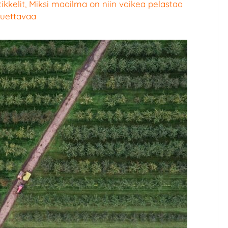
ikkelit
,
Miksi maailma on niin vaikea pelastaa
luettavaa