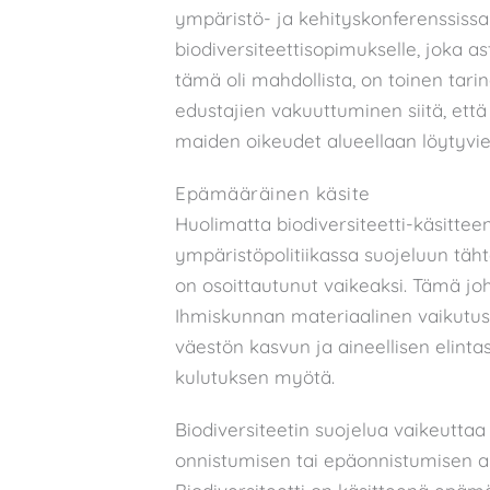
ympäristö- ja kehityskonferenssissa v
biodiversiteettisopimukselle, joka
tämä oli mahdollista, on toinen tari
edustajien vakuuttuminen siitä, että 
maiden oikeudet alueellaan löytyvie
Epämääräinen käsite
Huolimatta biodiversiteetti-käsitte
ympäristöpolitiikassa suojeluun täht
on osoittautunut vaikeaksi. Tämä joht
Ihmiskunnan materiaalinen vaikutus 
väestön kasvun ja aineellisen elin
kulutuksen myötä.
Biodiversiteetin suojelua vaikeuttaa
onnistumisen tai epäonnistumisen arvi