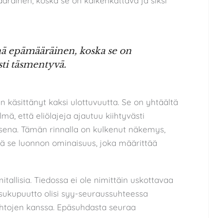
äräinen, koska se on kaikenkattava ja siksi
enä epämääräinen, koska se on
sti täsmentyvä.
en käsittänyt kaksi ulottuvuutta. Se on yhtäältä
lmä, että eliölajeja ajautuu kiihtyvästi
sena. Tämän rinnalla on kulkenut näkemys,
ssä se luonnon ominaisuus, joka määrittää
tallisia. Tiedossa ei ole nimittäin uskottavaa
n sukupuutto olisi syy-seuraussuhteessa
 ehtojen kanssa. Epäsuhdasta seuraa