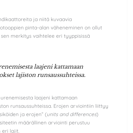
dikaattoreita ja niitä kuvaavia
 biotooppien pinta-alan väheneminen on ollut
a sen merkitys vaihtelee eri tyyppisissä
renemisesta laajeni kattamaan
kset lajiston runsaussuhteissa.
 murenemisesta laajeni kattamaan
ton runsaussuhteissa. Erojen arviointiin liittyy
siköiden ja erojen” (
units and differences
)
siteetin määrällinen arviointi perustuu
eri lajit.