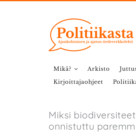
Siirry
sisältöön
Mikä?
Arkisto
Juttu
Kirjoittajaohjeet
Politii
Miksi biodiversiteet
onnistuttu paremm