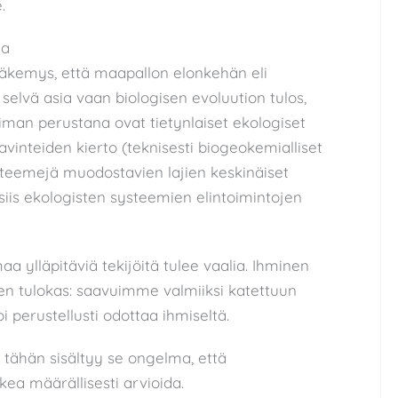
.
da
näkemys, että maapallon elonkehän eli
 selvä asia vaan biologisen evoluution tulos,
oiman perustana ovat tietynlaiset ekologiset
vinteiden kierto (teknisesti biogeokemialliset
ysteemejä muodostavien lajien keskinäiset
siis ekologisten systeemien elintoimintojen
a ylläpitäviä tekijöitä tulee vaalia. Ihminen
n tulokas: saavuimme valmiiksi katettuun
 perustellusti odottaa ihmiseltä.
tähän sisältyy se ongelma, että
ea määrällisesti arvioida.