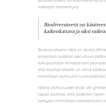
Biodiversiteetti on käsitteenä epämä
vaikeasti täsmentyvä.
Biodiversiteetti on käsitte
kaikenkattava ja siksi vaikea
Biodiversiteetin idea on alusta lähti
empiirisiin tuloksiin perustuva pääte
sukupuuttoon ihmistoimien seurauk
että biodiversiteetti on viime käde
inhimillisen kulttuurin luonnonehdot.
Nämä ulottuvuudet eivät ole yhteismi
tapaa osoittaa, että joidenkin lajie
tiettyjen inhimillisen toimeentulon