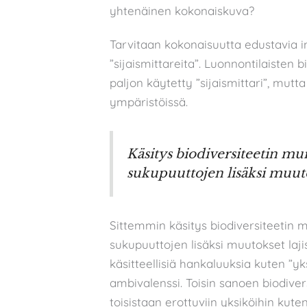
yhtenäinen kokonaiskuva?
Tarvitaan kokonaisuutta edustavia in
”sijaismittareita”. Luonnontilaisten
paljon käytetty ”sijaismittari”, mutt
ympäristöissä.
Käsitys biodiversiteetin mu
sukupuuttojen lisäksi muuto
Sittemmin käsitys biodiversiteetin
sukupuuttojen lisäksi muutokset lajis
käsitteellisiä hankaluuksia kuten ”yk
ambivalenssi. Toisin sanoen biodiver
toisistaan erottuviin yksiköihin kuten 