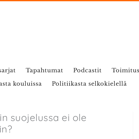
sarjat
Tapahtumat
Podcastit
Toimitu
kasta kouluissa
Politiikasta selkokielellä
in suojelussa ei ole
in?