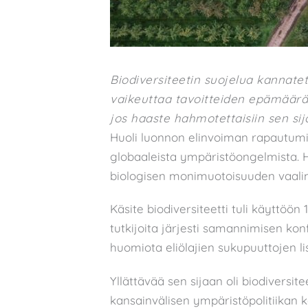
Biodiversiteetin suojelua kannatet
vaikeuttaa tavoitteiden epämääräis
jos haaste hahmotettaisiin sen si
Huoli luonnon elinvoiman rapautumi
globaaleista ympäristöongelmista. H
biologisen monimuotoisuuden vaali
Käsite biodiversiteetti tuli käyttöön
tutkijoita järjesti samannimisen konf
huomiota eliölajien sukupuuttojen l
Yllättävää sen sijaan oli biodiversit
kansainvälisen ympäristöpolitiikan k