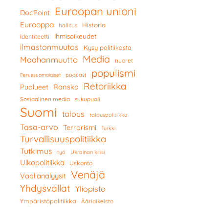
Euroopan unioni
DocPoint
Eurooppa
Historia
hallitus
Ihmisoikeudet
Identiteetti
ilmastonmuutos
Kysy politiikasta
Media
Maahanmuutto
nuoret
populismi
podcast
Perussuomalaiset
Retoriikka
Ranska
Puolueet
Sosiaalinen media
sukupuoli
Suomi
talous
talouspolitiikka
Tasa-arvo
Terrorismi
Turkki
Turvallisuuspolitiikka
Tutkimus
työ
Ukrainan kriisi
Ulkopolitiikka
Uskonto
Venäjä
Vaalianalyysit
Yhdysvallat
Yliopisto
Ympäristöpolitiikka
Äärioikeisto