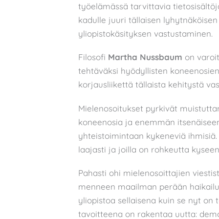
työelämässä tarvittavia tietosisältöj
kadulle juuri tällaisen lyhytnäköise
yliopistokäsityksen vastustaminen.
Filosofi
Martha Nussbaum
on varoit
tehtäväksi hyödyllisten koneenosien 
korjausliikettä tällaista kehitystä va
Mielenosoitukset pyrkivät muistutt
koneenosia ja enemmän itsenäiseen a
yhteistoimintaan kykeneviä ihmisiä.
laajasti ja joilla on rohkeutta kyseen
Pahasti ohi mielenosoittajien viesti
menneen maailman perään haikailusta
yliopistoa sellaisena kuin se nyt on
tavoitteena on rakentaa uutta: demok