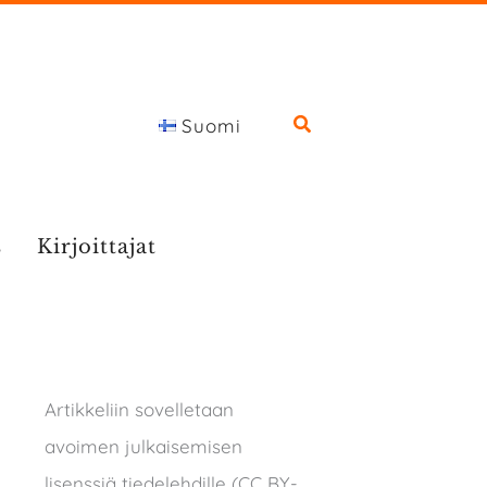
Suomi
s
Kirjoittajat
Artikkeliin sovelletaan
avoimen julkaisemisen
lisenssiä tiedelehdille (CC BY-