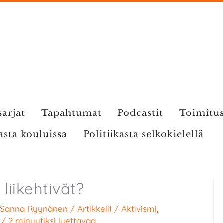
sarjat
Tapahtumat
Podcastit
Toimitu
kasta kouluissa
Politiikasta selkokielellä
 liikehtivät?
Sanna Ryynänen
/
Artikkelit
/
Aktivismi
,
/
2 minuutiksi luettavaa