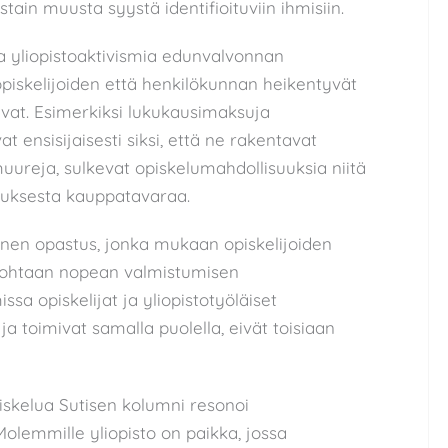
stain muusta syystä identifioituviin ihmisiin.
 yliopistoaktivismia edunvalvonnan
opiskelijoiden että henkilökunnan heikentyvät
vat. Esimerkiksi lukukausimaksuja
at ensisijaisesti siksi, että ne rakentavat
ureja, sulkevat opiskelumahdollisuuksia niitä
utuksesta kauppatavaraa.
ainen opastus, jonka mukaan opiskelijoiden
a kohtaan nopean valmistumisen
ssa opiskelijat ja yliopistotyöläiset
ja toimivat samalla puolella, eivät toisiaan
skelua Sutisen kolumni resonoi
Molemmille yliopisto on paikka, jossa