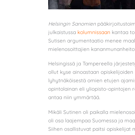
Helsingin Sanomien
pääkirjoitustoi
julkaistussa
kolumnissaan
kantaa tou
Sutisen argumentaatio menee maali
mielenosoittajien kananmunanheitot, 
Helsingissä ja Tampereella järjestet
ollut kyse ainoastaan opiskelijoiden
lyhytnäköisestä omien etujen ajamis
opintolainan eli yliopisto-opintoje
antaa niin ymmärtää.
Mikäli Sutinen oli paikalla mielenoso
oli osa laajempaa Suomessa ja maai
Siihen osallistuvat paitsi opiskelija