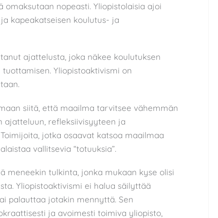
ä omaksutaan nopeasti. Yliopistolaisia ajoi
n ja kapeakatseisen koulutus- ja
tanut ajattelusta, joka näkee koulutuksen
tuottamisen. Yliopistoaktivismi on
staan.
amaan siitä, että maailma tarvitsee vähemmän
jatteluun, refleksiivisyyteen ja
 Toimijoita, jotka osaavat katsoa maailmaa
alaistaa vallitsevia “totuuksia”.
stä meneekin tulkinta, jonka mukaan kyse olisi
. Yliopistoaktivismi ei halua säilyttää
 tai palauttaa jotakin mennyttä. Sen
raattisesti ja avoimesti toimiva yliopisto,