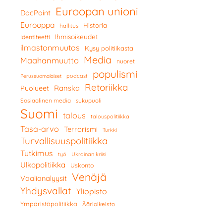
Euroopan unioni
DocPoint
Eurooppa
Historia
hallitus
Ihmisoikeudet
Identiteetti
ilmastonmuutos
Kysy politiikasta
Media
Maahanmuutto
nuoret
populismi
podcast
Perussuomalaiset
Retoriikka
Ranska
Puolueet
Sosiaalinen media
sukupuoli
Suomi
talous
talouspolitiikka
Tasa-arvo
Terrorismi
Turkki
Turvallisuuspolitiikka
Tutkimus
työ
Ukrainan kriisi
Ulkopolitiikka
Uskonto
Venäjä
Vaalianalyysit
Yhdysvallat
Yliopisto
Ympäristöpolitiikka
Äärioikeisto