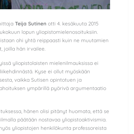
mittaja
Teija Sutinen
otti 4. kesäkuuta 2015
kokuun lopun yliopistomielenosoituksiin.
staan ohi yhtä reippaasti kuin ne muutamien
joilla hän irvailee.
yissä yliopistolaisten mielenilmauksissa ei
 liikehdinnästä. Kyse ei ollut myöskään
esta, vaikka Sutisen opintotuen ja
n rahoituksen ympärillä pyörivä argumentaatio
ituksessa, hänen olisi pitänyt huomata, että se
lmalla päätään nostavaa yliopistoaktivismia.
t myös yliopistojen henkilökunta professoreista