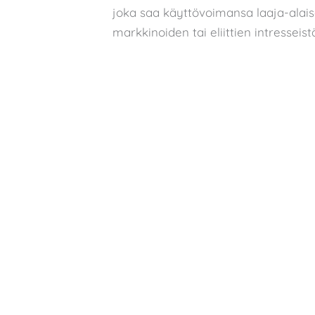
joka saa käyttövoimansa laaja-alaise
markkinoiden tai eliittien intresseist