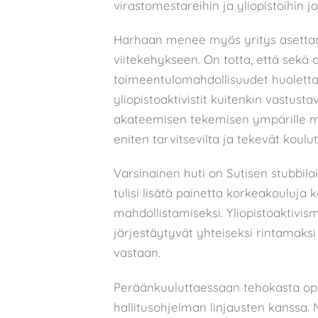
virastomestareihin ja yliopistoihin jo
Harhaan menee myös yritys asettaa
viitekehykseen. On totta, että sekä 
toimeentulomahdollisuudet huoletta
yliopistoaktivistit kuitenkin vastustav
akateemisen tekemisen ympärille mu
eniten tarvitsevilta ja tekevät koul
Varsinainen huti on Sutisen stubbil
tulisi lisätä painetta korkeakouluj
mahdollistamiseksi. Yliopistoaktivismi
järjestäytyvät yhteiseksi rintamaksi 
vastaan.
Peräänkuuluttaessaan tehokasta opi
hallitusohjelman linjausten kanssa. 