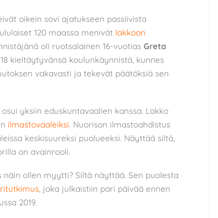
vät oikein sovi ajatukseen passiivista
oululaiset 120 maassa menivät
lakkoon
nistäjänä oli ruotsalainen 16-vuotias
Greta
2018 kieltäytyvänsä koulunkäynnistä, kunnes
muutoksen vakavasti ja tekevät päätöksiä sen
 osui yksiin eduskuntavaalien kanssa. Lakko
iin
ilmastovaaleiksi
. Nuorison ilmastoahdistus
aaleissa keskisuureksi puolueeksi. Näyttää siltä,
illa on avainrooli.
s näin ollen myytti? Siltä näyttää. Sen puolesta
ritutkimus
, joka julkaistiin pari päivää ennen
ussa 2019.