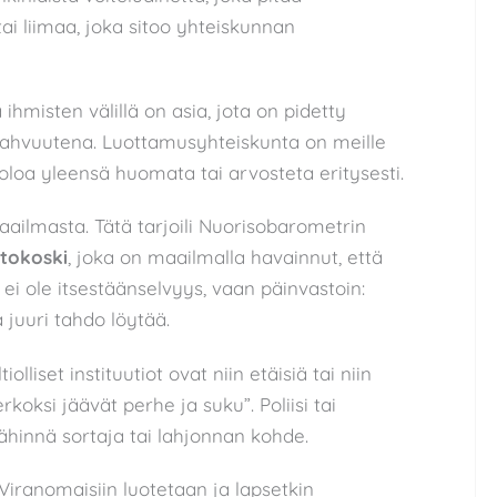
ai liimaa, joka sitoo yhteiskunnan
hmisten välillä on asia, jota on pidetty
ahvuutena. Luottamusyhteiskunta on meille
oloa yleensä huomata tai arvosteta eritysesti.
ailmasta. Tätä tarjoili Nuorisobarometrin
ttokoski
, joka on maailmalla havainnut, että
ei ole itsestäänselvyys, vaan päinvastoin:
 juuri tahdo löytää.
liset instituutiot ovat niin etäisiä tai niin
koksi jäävät perhe ja suku”. Poliisi tai
lähinnä sortaja tai lahjonnan kohde.
Viranomaisiin luotetaan ja lapsetkin