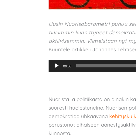
Uusin Nuorisobarometri puhuu sen 
tiiviimmin kiinnittyneet demokratia
aktiivisemmin. Viimeistään nyt myyt
Kuuntele artikkeli Johannes Lehtis
Äänitoistin
00:00
Nuorista ja politiikasta on ainaki
suuresti huolestuneina. Nuorison poli
demokratiaa uhkaavana
kehityskul
perustunut alhaiseen äänestysaktiivis
kiinnosta.