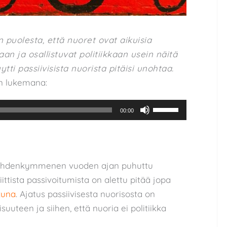
puolesta, että nuoret ovat aikuisia
an ja osallistuvat politiikkaan usein näitä
ti passiivisista nuorista pitäisi unohtaa.
en lukemana:
Nuolinäppäimillä
00:00
ylös
ja
alas
säädät
n kahdenkymmenen vuoden ajan puhuttu
äänenvoimakkuutta
ittista passivoitumista on alettu pitää jopa
suuremmaksi
kuna
. Ajatus passiivisesta nuorisosta on
ja
uuteen ja siihen, että nuoria ei politiikka
pienemmäksi.