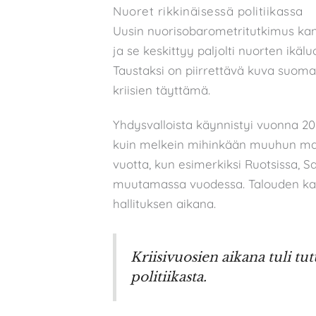
Nuoret rikkinäisessä politiikassa
Uusin nuorisobarometritutkimus k
ja se keskittyy paljolti nuorten ikäluo
Taustaksi on piirrettävä kuva suomal
kriisien täyttämä.
Yhdysvalloista käynnistyi vuonna 2008
kuin melkein mihinkään muuhun m
vuotta, kun esimerkiksi Ruotsissa, Sa
muutamassa vuodessa. Talouden kas
hallituksen aikana.
Kriisivuosien aikana tuli tu
politiikasta.