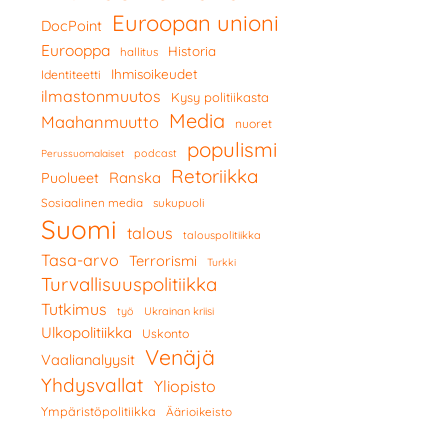
Euroopan unioni
DocPoint
Eurooppa
Historia
hallitus
Ihmisoikeudet
Identiteetti
ilmastonmuutos
Kysy politiikasta
Media
Maahanmuutto
nuoret
populismi
podcast
Perussuomalaiset
Retoriikka
Ranska
Puolueet
Sosiaalinen media
sukupuoli
Suomi
talous
talouspolitiikka
Tasa-arvo
Terrorismi
Turkki
Turvallisuuspolitiikka
Tutkimus
työ
Ukrainan kriisi
Ulkopolitiikka
Uskonto
Venäjä
Vaalianalyysit
Yhdysvallat
Yliopisto
Ympäristöpolitiikka
Äärioikeisto