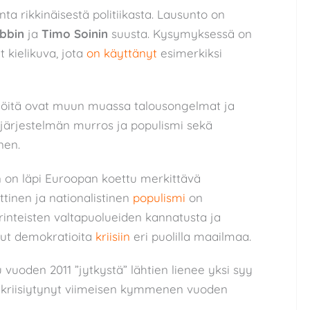
nta rikkinäisestä politiikasta. Lausunto on
bbin
ja
Timo Soinin
suusta. Kysymyksessä on
t kielikuva, jota
on käyttänyt
esimerkiksi
ilmiöitä ovat muun muassa talousongelmat ja
järjestelmän murros ja populismi sekä
nen.
tyen on läpi Euroopan koettu merkittävä
ittinen ja nationalistinen
populismi
on
rinteisten valtapuolueiden kannatusta ja
anut demokratioita
kriisiin
eri puolilla maailmaa.
uoden 2011 ”jytkystä” lähtien lienee yksi syy
i kriisiytynyt viimeisen kymmenen vuoden