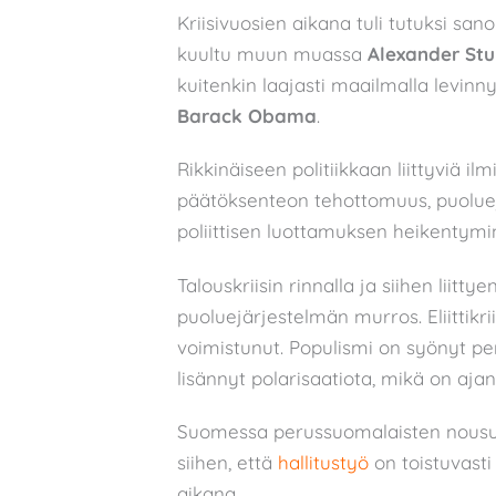
Kriisivuosien aikana tuli tutuksi sano
kuultu muun muassa
Alexander Stu
kuitenkin laajasti maailmalla levinny
Barack Obama
.
Rikkinäiseen politiikkaan liittyviä 
päätöksenteon tehottomuus, puolue
poliittisen luottamuksen heikentymi
Talouskriisin rinnalla ja siihen liit
puoluejärjestelmän murros. Eliittikri
voimistunut. Populismi on syönyt pe
lisännyt polarisaatiota, mikä on aj
Suomessa perussuomalaisten nousu v
siihen, että
hallitustyö
on toistuvast
aikana.