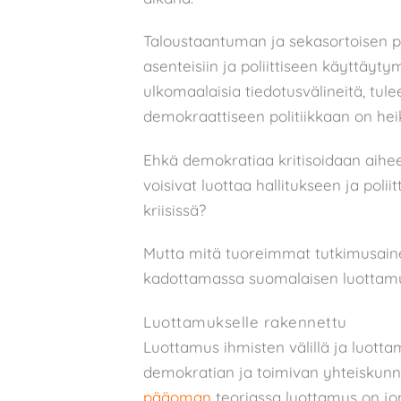
Taloustaantuman ja sekasortoisen pol
asenteisiin ja poliittiseen käyttäyt
ulkomaalaisia tiedotusvälineitä, tul
demokraattiseen politiikkaan on hei
Ehkä demokratiaa kritisoidaan aihee
voisivat luottaa hallitukseen ja poliitt
kriisissä?
Mutta mitä tuoreimmat tutkimusaine
kadottamassa suomalaisen luottam
Luottamukselle rakennettu
Luottamus ihmisten välillä ja luottam
demokratian ja toimivan yhteiskun
pääoman
teoriassa luottamus on jonk