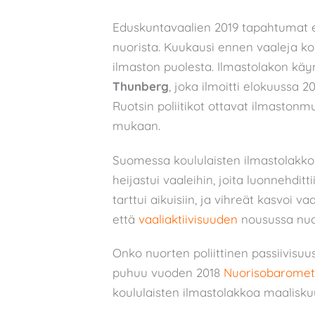
Eduskuntavaalien 2019 tapahtumat ei
nuorista. Kuukausi ennen vaaleja k
ilmaston puolesta. Ilmastolakon käyn
Thunberg
, joka ilmoitti elokuussa 
Ruotsin poliitikot ottavat ilmaston
mukaan.
Suomessa koululaisten ilmastolakko
heijastui vaaleihin, joita luonnehditt
tarttui aikuisiin, ja vihreät kasvoi v
että
vaaliaktiivisuuden
nousussa nuor
Onko nuorten poliittinen passiivisuu
puhuu vuoden 2018
Nuorisobaromet
koululaisten ilmastolakkoa maalisku