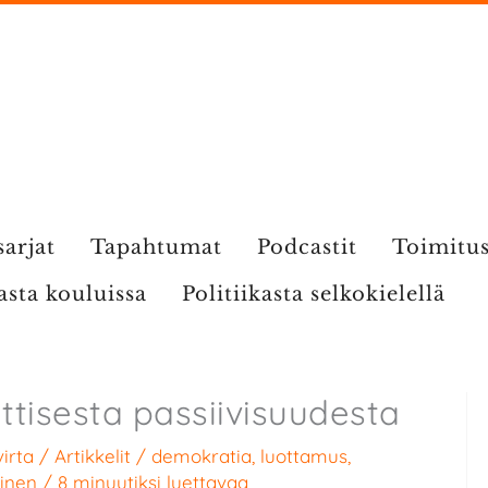
sarjat
Tapahtumat
Podcastit
Toimitu
kasta kouluissa
Politiikasta selkokielellä
ittisesta passiivisuudesta
irta
/
Artikkelit
/
demokratia
,
luottamus
,
minen
/
8 minuutiksi luettavaa