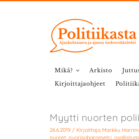
Siirry
sisältöön
Mikä?
Arkisto
Juttu
Kirjoittajaohjeet
Politii
Myytti nuorten poli
26.6.2019
/ Kirjoittaja
Markku Harrinv
nuoret
,
nuorisobarometri
,
osallistu