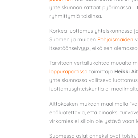
yhteiskunnan rattaat pyörimässä – t
ryhmittymiä toisiinsa.
Korkea luottamus yhteiskunnassa ja i
Suomen ja muiden
Pohjoismaiden
v
itsestäänselvyys, eikä sen olemassa
Tarvitaan vertailukohtaa muualta ma
loppuraportissa
toimittaja
Heikki Ai
yhteiskunnassa vallitseva luottamus 
luottamusyhteiskuntia ei maailmalta
Aittokosken mukaan maailmalla ”valtiol
epäluotettavia, että ainoaksi turvaver
virkamies ei silloin ole ystävä vaan 
Suomessa asiat onneksi ovat toisin. 