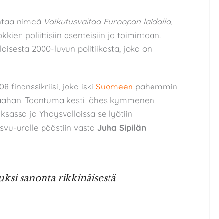
antaa nimeä
Vaikutusvaltaa Euroopan laidalla
,
kkien poliittisiin asenteisiin ja toimintaan.
aisesta 2000-luvun politiikasta, joka on
 finanssikriisi, joka iski
Suomeen
pahemmin
aahan. Taantuma kesti lähes kymmenen
ksassa ja Yhdysvalloissa se lyötiin
vu-uralle päästiin vasta
Juha Sipilän
tuksi sanonta rikkinäisestä