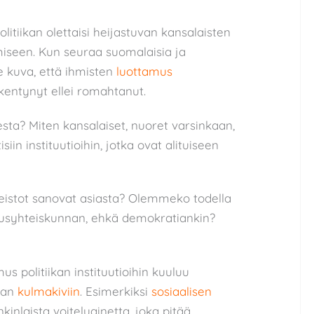
itiikan olettaisi heijastuvan kansalaisten
ymiseen. Kun seuraa suomalaisia ja
ee kuva, että ihmisten
luottamus
kentynyt ellei romahtanut.
sta? Miten kansalaiset, nuoret varsinkaan,
isiin instituutioihin, jotka ovat alituiseen
istot sanovat asiasta? Olemmeko todella
usyhteiskunnan, ehkä demokratiankin?
us politiikan instituutioihin kuuluu
nan
kulmakiviin
. Esimerkiksi
sosiaalisen
inlaista voiteluainetta, joka pitää