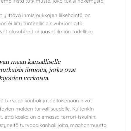
 empiiristä tutkimusta, joka tukisi näkemystä.
ylittävä ihmisjoukkojen liikehdintä, on
on ei liity tunteellisia sivuhuomioita.
ät olosuhteet ohjaavat ilmiön todellisia
avan maan kansalliselle
tkaisia ilmiöitä, jotka ovat
ijöiden verkoista.
ttä turvapaikanhakijat sellaisenaan eivät
tavien maiden turvallisuudelle. Kuitenkin
 että koska on olemassa terrori-iskuihin,
llistyneitä turvapaikanhakijoita, maahanmuutto