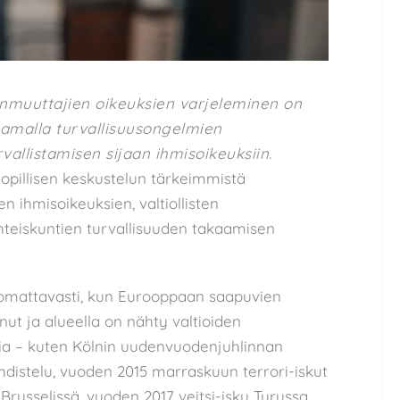
nmuuttajien oikeuksien varjeleminen on
aamalla turvallisuusongelmien
llistamisen sijaan ihmisoikeuksiin.
inopillisen keskustelun tärkeimmistä
ihmisoikeuksien, valtiollisten
hteiskuntien turvallisuuden takaamisen
uomattavasti, kun Eurooppaan saapuvien
 ja alueella on nähty valtioiden
sia – kuten Kölnin uudenvuodenjuhlinnan
hdistelu, vuoden 2015 marraskuun terrori-iskut
Brysselissä, vuoden 2017 veitsi-isku Turussa