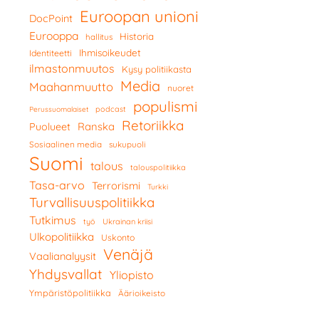
Euroopan unioni
DocPoint
Eurooppa
Historia
hallitus
Ihmisoikeudet
Identiteetti
ilmastonmuutos
Kysy politiikasta
Media
Maahanmuutto
nuoret
populismi
podcast
Perussuomalaiset
Retoriikka
Ranska
Puolueet
Sosiaalinen media
sukupuoli
Suomi
talous
talouspolitiikka
Tasa-arvo
Terrorismi
Turkki
Turvallisuuspolitiikka
Tutkimus
työ
Ukrainan kriisi
Ulkopolitiikka
Uskonto
Venäjä
Vaalianalyysit
Yhdysvallat
Yliopisto
Ympäristöpolitiikka
Äärioikeisto