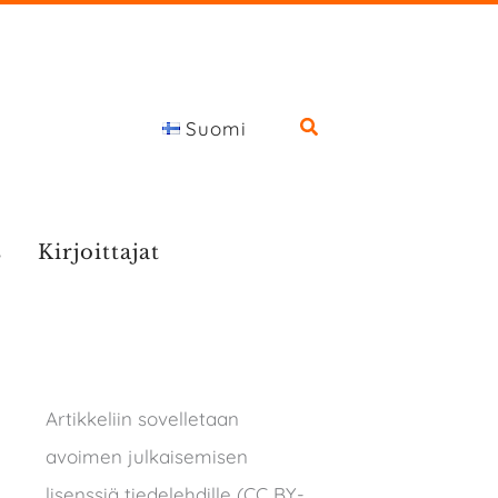
Suomi
s
Kirjoittajat
Artikkeliin sovelletaan
avoimen julkaisemisen
lisenssiä tiedelehdille (CC BY-