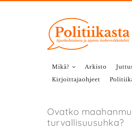
Siirry
sisältöön
Mikä?
Arkisto
Juttu
Kirjoittajaohjeet
Politii
Ovatko maahanmuu
turvallisuusuhka?