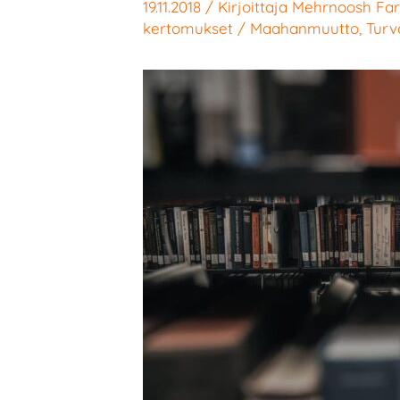
19.11.2018
/ Kirjoittaja
Mehrnoosh Fa
kertomukset
/
Maahanmuutto
,
Turva