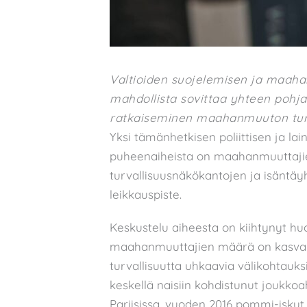
Valtioiden suojelemisen ja maaha
mahdollista sovittaa yhteen pohj
ratkaiseminen maahanmuuton turva
Yksi tämänhetkisen poliittisen ja la
puheenaiheista on maahanmuuttajien 
turvallisuusnäkökantojen ja isäntäy
leikkauspiste.
Keskustelu aiheesta on kiihtynyt h
maahanmuuttajien määrä on kasvanut
turvallisuutta uhkaavia välikohtauk
keskellä naisiin kohdistunut joukkoa
Pariisissa, vuoden 2016 pommi-iskut 