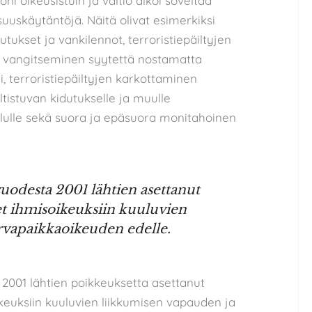
ni oikeusistuin ja valtio alkoi soveltaa
suuskäytäntöjä. Näitä olivat esimerkiksi
utukset ja vankilennot, terroristiepäiltyjen
 vangitseminen syytettä nostamatta
 terroristiepäiltyjen karkottaminen
ltistuvan kidutukselle ja muulle
telulle sekä suora ja epäsuora monitahoinen
uodesta 2001 lähtien asettanut
et ihmisoikeuksiin kuuluvien
rvapaikkaoikeuden edelle.
2001 lähtien poikkeuksetta asettanut
ikeuksiin kuuluvien liikkumisen vapauden ja