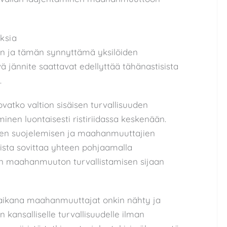
ksia
nen ja tämän synnyttämä yksilöiden
ä jännite saattavat edellyttää tähänastisista
.
 ovatko valtion sisäisen turvallisuuden
nen luontaisesti ristiriidassa keskenään.
oiden suojelemisen ja maahanmuuttajien
ista sovittaa yhteen pohjaamalla
en maahanmuuton turvallistamisen sijaan
ikana maahanmuuttajat onkin nähty ja
kansalliselle turvallisuudelle ilman