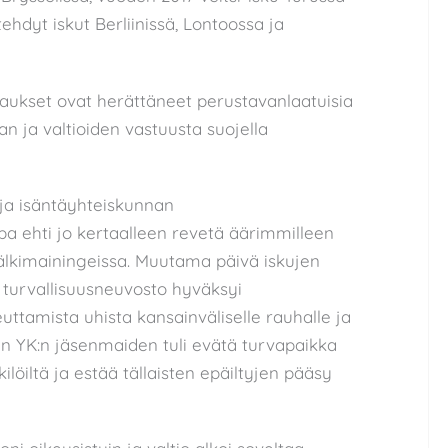
hdyt iskut Berliinissä, Lontoossa ja
apaukset ovat herättäneet perustavanlaatuisia
 ja valtioiden vastuusta suojella
ja isäntäyhteiskunnan
pa ehti jo kertaalleen revetä äärimmilleen
älkimainingeissa. Muutama päivä iskujen
 turvallisuusneuvosto hyväksyi
ttamista uhista kansainväliselle rauhalle ja
en YK:n jäsenmaiden tuli evätä turvapaikka
ilöiltä ja estää tällaisten epäiltyjen pääsy