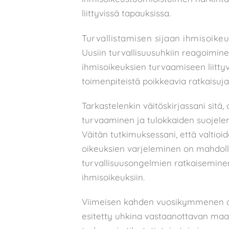
liittyvissä tapauksissa.
Turvallistamisen sijaan ihmisoikeu
Uusiin turvallisuusuhkiin reagoimi
ihmisoikeuksien turvaamiseen liittyv
toimenpiteistä poikkeavia ratkaisuja
Tarkastelenkin väitöskirjassani sitä,
turvaaminen ja tulokkaiden suojelemi
Väitän tutkimuksessani, että valti
oikeuksien varjeleminen on mahdoll
turvallisuusongelmien ratkaisemin
ihmisoikeuksiin.
Viimeisen kahden vuosikymmenen a
esitetty uhkina vastaanottavan maan 