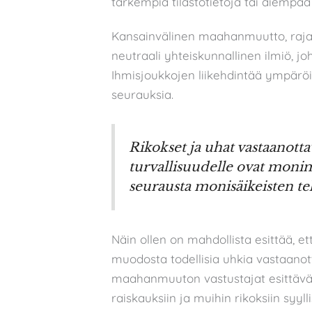
tarkempia tilastotietoja tai aiempaa
Kansainvälinen maahanmuutto, rajat 
neutraali yhteiskunnallinen ilmiö, joh
Ihmisjoukkojen liikehdintää ympäröiv
seurauksia.
Rikokset ja uhat vastaanott
turvallisuudelle ovat monimu
seurausta monisäikeisten tek
Näin ollen on mahdollista esittää, e
muodosta todellisia uhkia vastaanot
maahanmuuton vastustajat esittävät,
raiskauksiin ja muihin rikoksiin syy