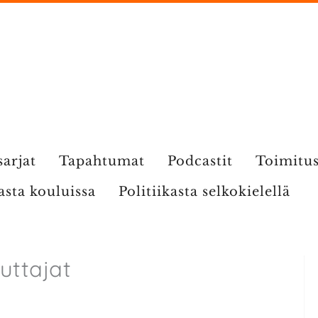
sarjat
Tapahtumat
Podcastit
Toimitu
kasta kouluissa
Politiikasta selkokielellä
ttajat