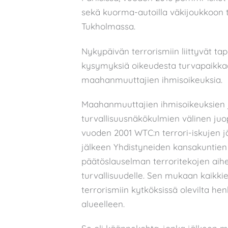
sekä kuorma-autoilla väkijoukkoon te
Tukholmassa.
Nykypäivän terrorismiin liittyvät t
kysymyksiä oikeudesta turvapaikkaan
maahanmuuttajien ihmisoikeuksia.
Maahanmuuttajien ihmisoikeuksien 
turvallisuusnäkökulmien välinen juo
vuoden 2001 WTC:n terrori-iskujen j
jälkeen Yhdistyneiden kansakuntien
päätöslauselman terroritekojen aiheu
turvallisuudelle. Sen mukaan kaikki
terrorismiin kytköksissä olevilta henk
alueelleen.