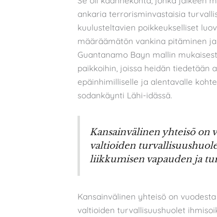
Se oli käännekohta, jonka jälkeen mo
ankaria terrorisminvastaisia turvalli
kuulusteltavien poikkeukselliset luov
määräämätön vankina pitäminen ja
Guantanamo Bayn mallin mukaisesti,
paikkoihin, joissa heidän tiedetään a
epäinhimilliselle ja alentavalle koh
sodankäynti Lähi-idässä.
Kansainvälinen yhteisö on v
valtioiden turvallisuushuol
liikkumisen vapauden ja tu
Kansainvälinen yhteisö on vuodesta 
valtioiden turvallisuushuolet ihmiso