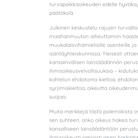
turvapaikkaoikeuden edelle hyväksy
päätöksiä.
Julkinen keskustelu rajujen turvall
maahanmuuton aiheuttamiin haasteisi
muukalaisvihamielisille asenteille ja
isäntäyhteiskunnissa. Yleisesti ott
kansainvälisen lainsäädännön perus
ihmisoikeusvelvollisuuksia – kidutu
kohtelun ehdotonta kieltoa, ehdoton
syrjimiskieltoa, oikeutta oikeudenm
suojaa.
Muita merkkejä tästä polemiikista o
sen suhteen, onko oikeus hakea tur
kansalliseen lainsäädäntöön perust
ihmisoikeustuomioistuimen harkin