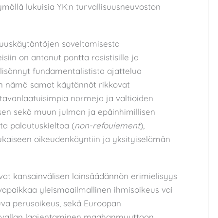
mällä lukuisia YK:n turvallisuusneuvoston
isuuskäytäntöjen soveltamisesta
in on antanut pontta rasistisille ja
 lisännyt fundamentalistista ajattelua
aen nämä samat käytännöt rikkovat
tavanlaatuisimpia normeja ja valtioiden
ksen sekä muun julman ja epäinhimillisen
ta palautuskieltoa (
non-refoulement
),
ukaiseen oikeudenkäyntiin ja yksityiselämän
vat kansainvälisen lainsäädännön erimielisyys
vapaikkaa yleismaailmallinen ihmisoikeus vai
uva perusoikeus, sekä Euroopan
tavallan laajentaminen maahanmuuttoon