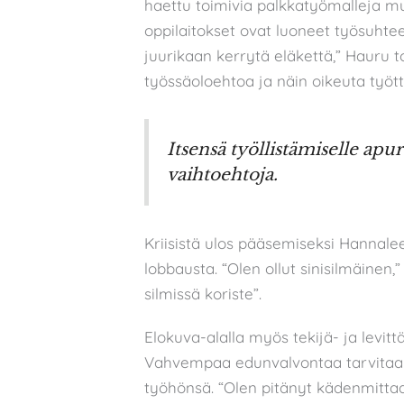
haettu toimivia palkkatyömalleja m
oppilaitokset ovat luoneet työsuhtee
juurikaan kerrytä eläkettä,” Hauru 
työssäoloehtoa ja näin oikeuta työ
Itsensä työllistämiselle apur
vaihtoehtoja.
Kriisistä ulos pääsemiseksi Hannale
lobbausta. “Olen ollut sinisilmäinen
silmissä koriste”.
Elokuva-alalla myös tekijä- ja levittä
Vahvempaa edunvalvontaa tarvitaan,
työhönsä. “Olen pitänyt kädenmittaa 