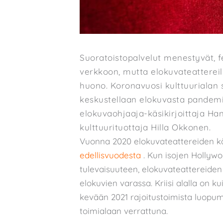
Suoratoistopalvelut menestyvät, fes
verkkoon, mutta elokuvateattereille
huono. Koronavuosi kulttuurialan s
keskustellaan elokuvasta pandemi
elokuvaohjaaja-käsikirjoittaja Ha
kulttuurituottaja Hilla Okkonen.
Vuonna 2020 elokuvateattereiden 
edellisvuodesta
. Kun isojen Hollywo
tulevaisuuteen, elokuvateattereiden
elokuvien varassa. Kriisi alalla on k
kevään 2021 rajoitustoimista luopu
toimialaan verrattuna.