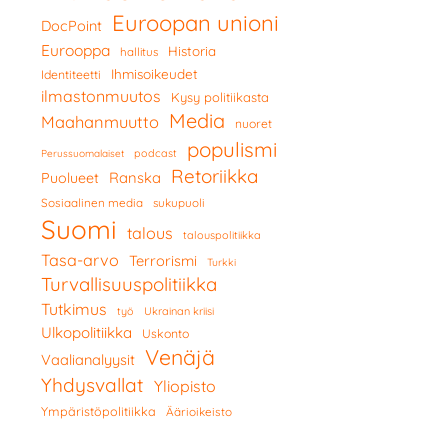
Euroopan unioni
DocPoint
Eurooppa
Historia
hallitus
Ihmisoikeudet
Identiteetti
ilmastonmuutos
Kysy politiikasta
Media
Maahanmuutto
nuoret
populismi
podcast
Perussuomalaiset
Retoriikka
Ranska
Puolueet
Sosiaalinen media
sukupuoli
Suomi
talous
talouspolitiikka
Tasa-arvo
Terrorismi
Turkki
Turvallisuuspolitiikka
Tutkimus
työ
Ukrainan kriisi
Ulkopolitiikka
Uskonto
Venäjä
Vaalianalyysit
Yhdysvallat
Yliopisto
Ympäristöpolitiikka
Äärioikeisto