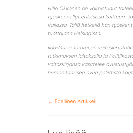
Hilla Okkonen on valmistunut taiteen
työskennellyt erilaisissa kulttuuri- 
Italiassa. Tällä hetkellä hän työske
tuottajana Helsingissä.
Iida-Maria Tammi on väitöskirjatutkij
tutkimuksen laitoksella ja Politiikas
väitöskirjansa käsittelee avustustyö
humanitaarisen avun poliittista käytt
←
Edellinen Artikkeli