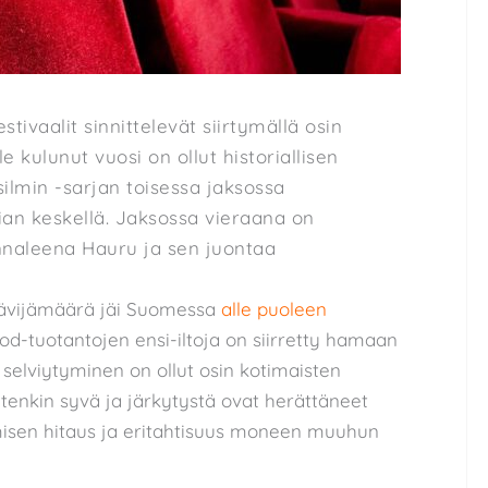
tivaalit sinnittelevät siirtymällä osin
 kulunut vuosi on ollut historiallisen
ilmin -sarjan toisessa jaksossa
an keskellä. Jaksossa vieraana on
nnaleena Hauru ja sen juontaa
kävijämäärä jäi Suomessa
alle puoleen
od-tuotantojen ensi-iltoja on siirretty hamaan
 selviytyminen on ollut osin kotimaisten
uitenkin syvä ja järkytystä ovat herättäneet
misen hitaus ja eritahtisuus moneen muuhun