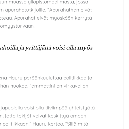
uun muassa yliopistomaailmasta, jossa
n apurahatutkijoille. “Apurahathan eivät
toteaa. Apurahat eivät myöskään kerrytä
ttömyysturvaan.
ahoilla ja yrittäjänä voisi olla myös
ena Hauru peräänkuuluttaa politiikkaa ja
,” hän huokaa, “ammattini on virkavallan
jäpuolella voisi olla tiiviimpää yhteistyötä.
 jotta tekijät voivat keskittyä omaan
politiikkaan,” Hauru kertoo. “Sillä mitä