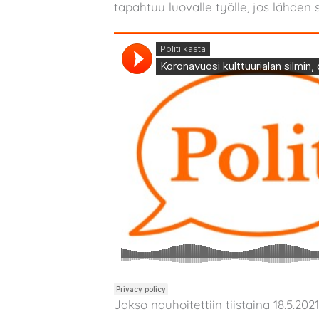
tapahtuu luovalle työlle, jos lähden
Jakso nauhoitettiin tiistaina 18.5.20