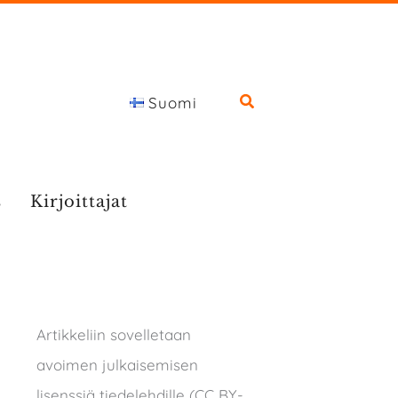
Suomi
s
Kirjoittajat
Artikkeliin sovelletaan
avoimen julkaisemisen
lisenssiä tiedelehdille (CC BY-