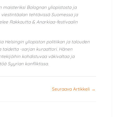
 maisteriksi Bolognan yliopistosta ja
ja viestintäalan tehtävissä Suomessa ja
ntelee Rakkautta & Anarkiaa-festivaalin
a Helsingin yliopiston politiikan ja talouden
ta taidetta -sarjan kuraattori. Hänen
ntekijöihin kohdistuvaa väkivaltaa ja
öä Syyrian konfliktissa.
Seuraava Artikkeli
→