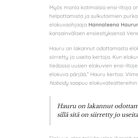
Myös monia kotimaisia ensi-iltoja o
helpottamista ja sulkutoimien purkam
elokuvaohjaaja
Hannaleena Hauru
kansainvälisen ensiesityksensä Vene
Hauru on lakannut odottamasta elokuv
siirretty jo useita kertoja. Kun elok
tiedossa uusien elokuvien ensi-iltoj
elokuva pärjää,” Hauru kertoo. Vi
Nobody
saapuu elokuvateattereihin
Hauru on lakannut odottamas
sillä sitä on siirretty jo useit