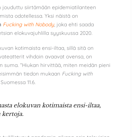
n jouduttu siirtämään epidemiatilanteen
ista odotellessa. Yksi näistä on
n
Fucking with Nobody
, joka ehti saada
tsian elokuvajuhlilla syyskuussa 2020.
an kotimaista ensi-iltaa, sillä sitä on
uvateatterit vihdoin avaavat ovensa, on
en suma. “Hiukan hirvittää, miten meidän pieni
imeisimmän tiedon mukaan
Fucking with
 Suomessa 11.6.
ta elokuvan kotimaista ensi-iltaa,
a kertoja.