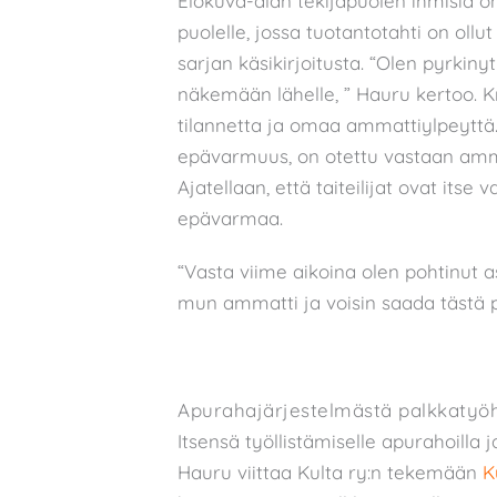
Elokuva-alan tekijäpuolen ihmisiä on
puolelle, jossa tuotantotahti on oll
sarjan käsikirjoitusta. “Olen pyrkiny
näkemään lähelle, ” Hauru kertoo. K
tilannetta ja omaa ammattiylpeyttä.
epävarmuus, on otettu vastaan am
Ajatellaan, että taiteilijat ovat itse
epävarmaa.
“Vasta viime aikoina olen pohtinut a
mun ammatti ja voisin saada tästä p
Apurahajärjestelmästä palkkatyö
Itsensä työllistämiselle apurahoilla j
Hauru viittaa Kulta ry:n tekemään
K