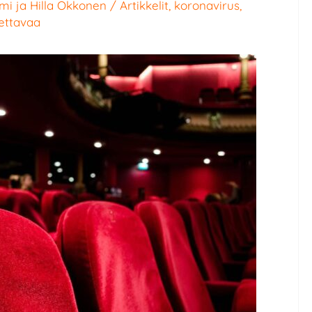
mmi
ja
Hilla Okkonen
/
Artikkelit
,
koronavirus
,
uettavaa