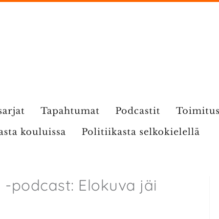
sarjat
Tapahtumat
Podcastit
Toimitu
kasta kouluissa
Politiikasta selkokielellä
a -podcast: Elokuva jäi