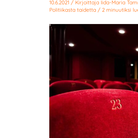
10.6.2021
/ Kirjoittaja
Iida-Maria Ta
Politiikasta taidetta
/
2 minuutiksi l