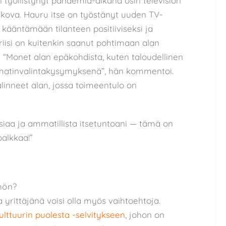
 työllistynyt pandemia-aikana osin television
ut kova. Hauru itse on työstänyt uuden TV-
t kääntämään tilanteen positiiviseksi ja
riisi on kuitenkin saanut pohtimaan alan
 “Monet alan epäkohdista, kuten taloudellinen
matinvalintakysymyksenä”, hän kommentoi.
 valinneet alan, jossa toimeentulo on
siaa ja ammatillista itsetuntoani — tämä on
alkkaa!”
hön?
a yrittäjänä voisi olla myös vaihtoehtoja.
ulttuurin puolesta -selvitykseen
, johon on