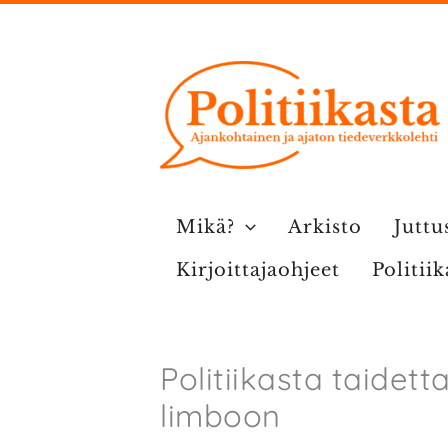
Siirry
sisältöön
Mikä?
Arkisto
Juttu
Kirjoittajaohjeet
Politii
Politiikasta taidett
limboon