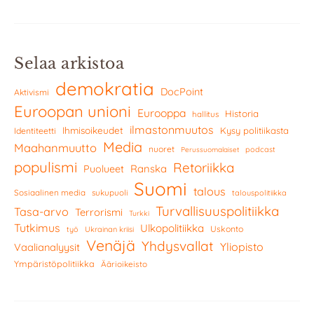
Selaa arkistoa
demokratia
DocPoint
Aktivismi
Euroopan unioni
Eurooppa
Historia
hallitus
ilmastonmuutos
Ihmisoikeudet
Kysy politiikasta
Identiteetti
Media
Maahanmuutto
nuoret
podcast
Perussuomalaiset
populismi
Retoriikka
Ranska
Puolueet
Suomi
talous
Sosiaalinen media
sukupuoli
talouspolitiikka
Turvallisuuspolitiikka
Tasa-arvo
Terrorismi
Turkki
Tutkimus
Ulkopolitiikka
Uskonto
työ
Ukrainan kriisi
Venäjä
Yhdysvallat
Yliopisto
Vaalianalyysit
Ympäristöpolitiikka
Äärioikeisto