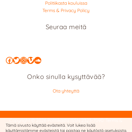
Politiikasta kouluissa
Terms & Privacy Policy
Seuraa meitä
Facebook
Twitter
Instagram
Vimeo
SoundCloud
Onko sinulla kysyttävää?
Ota yhteyttä
Copyright © 2026 Politiikasta
ISSN 2323-7090
:
Terms &
Tämä sivusto käyttää evästeitä. Voit lukea lisää
Privacy Policy
käyttämistämme evästeistä tai poistaa ne käytöstä
asetuksista
.