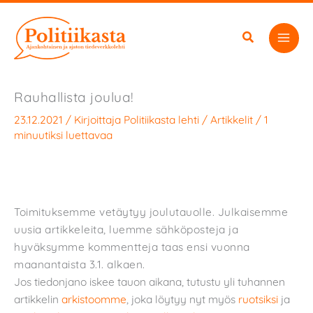
Siirry
sisältöön
Rauhallista joulua!
23.12.2021
/ Kirjoittaja
Politiikasta lehti
/
Artikkelit
/
1
minuutiksi luettavaa
Toimituksemme vetäytyy joulutauolle. Julkaisemme
uusia artikkeleita, luemme sähköposteja ja
hyväksymme kommentteja taas ensi vuonna
maanantaista 3.1. alkaen.
Jos tiedonjano iskee tauon aikana, tutustu yli tuhannen
artikkelin
arkistoomme
, joka löytyy nyt myös
ruotsiksi
ja