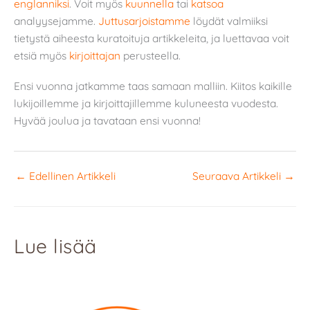
englanniksi
. Voit myös
kuunnella
tai
katsoa
analyysejamme.
Juttusarjoistamme
löydät valmiiksi
tietystä aiheesta kuratoituja artikkeleita, ja luettavaa voit
etsiä myös
kirjoittajan
perusteella.
Ensi vuonna jatkamme taas samaan malliin. Kiitos kaikille
lukijoillemme ja kirjoittajillemme kuluneesta vuodesta.
Hyvää joulua ja tavataan ensi vuonna!
←
Edellinen Artikkeli
Seuraava Artikkeli
→
Lue lisää