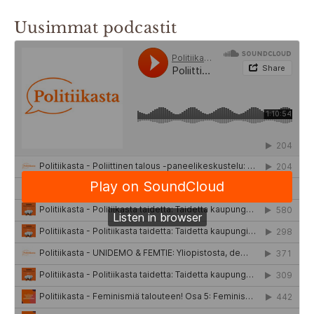
Uusimmat podcastit