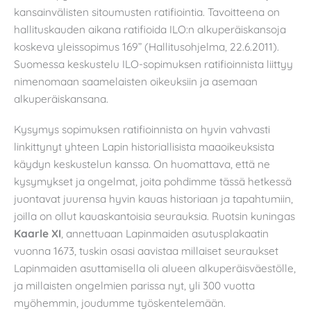
kansainvälisten sitoumusten ratifiointia. Tavoitteena on
hallituskauden aikana ratifioida ILO:n alkuperäiskansoja
koskeva yleissopimus 169” (Hallitusohjelma, 22.6.2011).
Suomessa keskustelu ILO-sopimuksen ratifioinnista liittyy
nimenomaan saamelaisten oikeuksiin ja asemaan
alkuperäiskansana.
Kysymys sopimuksen ratifioinnista on hyvin vahvasti
linkittynyt yhteen Lapin historiallisista maaoikeuksista
käydyn keskustelun kanssa. On huomattava, että ne
kysymykset ja ongelmat, joita pohdimme tässä hetkessä
juontavat juurensa hyvin kauas historiaan ja tapahtumiin,
joilla on ollut kauaskantoisia seurauksia. Ruotsin kuningas
Kaarle XI
, annettuaan Lapinmaiden asutusplakaatin
vuonna 1673, tuskin osasi aavistaa millaiset seuraukset
Lapinmaiden asuttamisella oli alueen alkuperäisväestölle,
ja millaisten ongelmien parissa nyt, yli 300 vuotta
myöhemmin, joudumme työskentelemään.