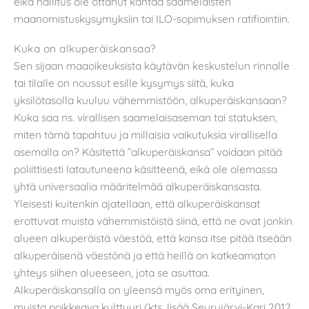
eikä hallitus ole ottanut kantaa saamelaisten
maanomistuskysymyksiin tai ILO-sopimuksen ratifiointiin.
Kuka on alkuperäiskansaa?
Sen sijaan maaoikeuksista käytävän keskustelun rinnalle
tai tilalle on noussut esille kysymys siitä, kuka
yksilötasolla kuuluu vähemmistöön, alkuperäiskansaan?
Kuka saa ns. virallisen saamelaisaseman tai statuksen,
miten tämä tapahtuu ja millaisia vaikutuksia virallisella
asemalla on? Käsitettä ”alkuperäiskansa” voidaan pitää
poliittisesti latautuneena käsitteenä, eikä ole olemassa
yhtä universaalia määritelmää alkuperäiskansasta.
Yleisesti kuitenkin ajatellaan, että alkuperäiskansat
erottuvat muista vähemmistöistä siinä, että ne ovat jonkin
alueen alkuperäistä väestöä, että kansa itse pitää itseään
alkuperäisenä väestönä ja että heillä on katkeamaton
yhteys siihen alueeseen, jota se asuttaa.
Alkuperäiskansalla on yleensä myös oma erityinen,
muista poikkeava kulttuuri (kts. lisää Seurujärvi-Kari 2012,