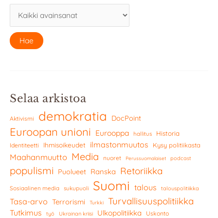
Selaa arkistoa
demokratia
DocPoint
Aktivismi
Euroopan unioni
Eurooppa
Historia
hallitus
ilmastonmuutos
Ihmisoikeudet
Kysy politiikasta
Identiteetti
Media
Maahanmuutto
nuoret
podcast
Perussuomalaiset
populismi
Retoriikka
Ranska
Puolueet
Suomi
talous
Sosiaalinen media
sukupuoli
talouspolitiikka
Turvallisuuspolitiikka
Tasa-arvo
Terrorismi
Turkki
Tutkimus
Ulkopolitiikka
Uskonto
työ
Ukrainan kriisi