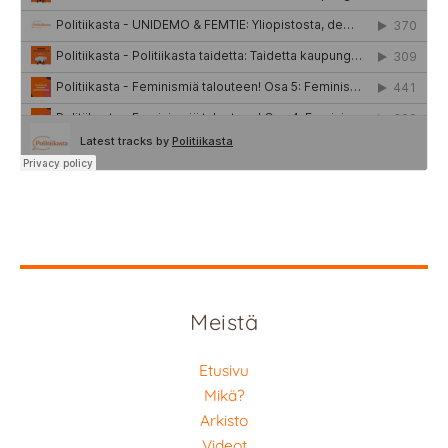
Meistä
Etusivu
Mikä?
Arkisto
Videot