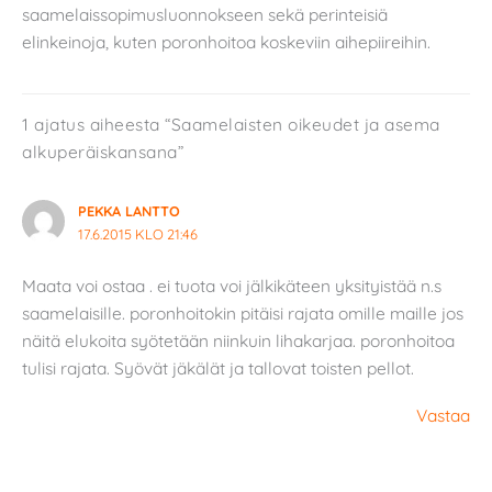
saamelaissopimusluonnokseen sekä perinteisiä
elinkeinoja, kuten poronhoitoa koskeviin aihepiireihin.
1 ajatus aiheesta “Saamelaisten oikeudet ja asema
alkuperäiskansana”
PEKKA LANTTO
17.6.2015 KLO 21:46
Maata voi ostaa . ei tuota voi jälkikäteen yksityistää n.s
saamelaisille. poronhoitokin pitäisi rajata omille maille jos
näitä elukoita syötetään niinkuin lihakarjaa. poronhoitoa
tulisi rajata. Syövät jäkälät ja tallovat toisten pellot.
Vastaa