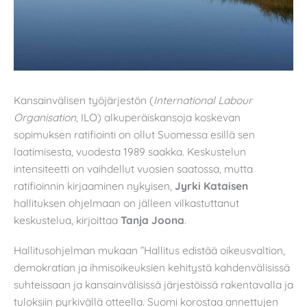
Kansainvälisen työjärjestön (
International Labour
Organisation
, ILO) alkuperäiskansoja koskevan
sopimuksen ratifiointi on ollut Suomessa esillä sen
laatimisesta, vuodesta 1989 saakka. Keskustelun
intensiteetti on vaihdellut vuosien saatossa, mutta
ratifioinnin kirjaaminen nykyisen,
Jyrki Kataisen
hallituksen ohjelmaan on jälleen vilkastuttanut
keskustelua, kirjoittaa
Tanja Joona
.
Hallitusohjelman mukaan ”Hallitus edistää oikeusvaltion,
demokratian ja ihmisoikeuksien kehitystä kahdenvälisissä
suhteissaan ja kansainvälisissä järjestöissä rakentavalla ja
tuloksiin pyrkivällä otteella. Suomi korostaa annettujen