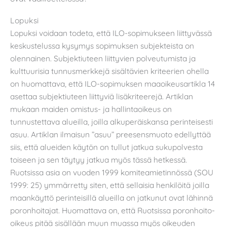
Lopuksi
Lopuksi voidaan todeta, että ILO-sopimukseen liittyvässä
keskustelussa kysymys sopimuksen subjekteista on
olennainen. Subjektiuteen liittyvien polveutumista ja
kulttuurisia tunnusmerkkejä sisältävien kriteerien ohella
on huomattava, että ILO-sopimuksen maaoikeusartikla 14
asettaa subjektiuteen liittyviä lisäkriteerejä. Artiklan
mukaan maiden omistus- ja hallintaoikeus on
tunnustettava alueilla, joilla alkuperäiskansa perinteisesti
asuu. Artiklan ilmaisun ”asuu” preesensmuoto edellyttää
siis, että alueiden käytön on tullut jatkua sukupolvesta
toiseen ja sen täytyy jatkua myös tässä hetkessä.
Ruotsissa asia on vuoden 1999 komiteamietinnössä (SOU
1999: 25) ymmärretty siten, että sellaisia henkilöitä joilla
maankäyttö perinteisillä alueilla on jatkunut ovat lähinnä
poronhoitajat. Huomattava on, että Ruotsissa poronhoito-
oikeus pitää sisällään muun muassa myös oikeuden