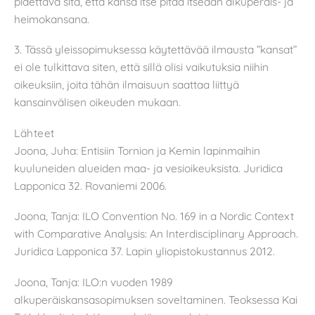
pidettävä sitä, että kansa itse pitää itseään alkuperäis- ja
heimokansana.
3. Tässä yleissopimuksessa käytettävää ilmausta ”kansat”
ei ole tulkittava siten, että sillä olisi vaikutuksia niihin
oikeuksiin, joita tähän ilmaisuun saattaa liittyä
kansainvälisen oikeuden mukaan.
Lähteet
Joona, Juha: Entisiin Tornion ja Kemin lapinmaihin
kuuluneiden alueiden maa- ja vesioikeuksista. Juridica
Lapponica 32. Rovaniemi 2006.
Joona, Tanja: ILO Convention No. 169 in a Nordic Context
with Comparative Analysis: An Interdisciplinary Approach.
Juridica Lapponica 37. Lapin yliopistokustannus 2012.
Joona, Tanja: ILO:n vuoden 1989
alkuperäiskansasopimuksen soveltaminen. Teoksessa Kai