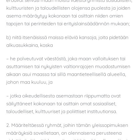
eroavat selväsi maan muista väestöryhmistä sosiaalisten,
kulttuuristen ja taloudellisten olojensa puolesta ja joiden
asema määräytyy kokonaan tai osittain niiden omien
tapojen tai perinteiden tai erityislainsäädännön mukaan;
b) niitä itsenäisissä maissa eläviä kansoja, joita pidetään
alkuasukkaina, koska
– he polveutuvat väestöstä, joka maan valloituksen tai
asuttamisen tai nykyisten valtionrajojen muodostumisen
aikaan asui maassa tai sillä maantieteellisellä alueella,
johon maa kuuluu, ja
– jotka oikeudellisesta asemastaan riippumatta ovat
säilyttäneet kokonaan tai osittain omat sosiaaliset,
taloudelliset, kulttuuriset ja poliittiset instituutionsa.
2. Määriteltäessä ryhmät, joihin tämän yleissopimuksen
määräyksiä sovelletaan, on olennaisena perusteena