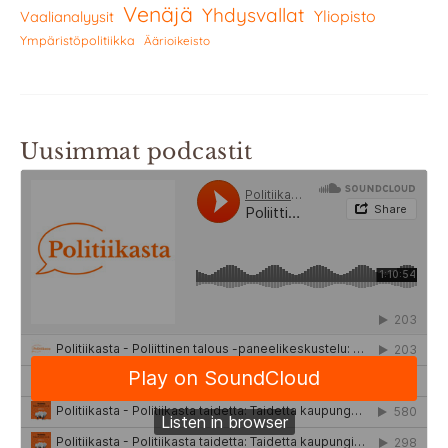
Venäjä
Yhdysvallat
Yliopisto
Vaalianalyysit
Ympäristöpolitiikka
Äärioikeisto
Uusimmat podcastit