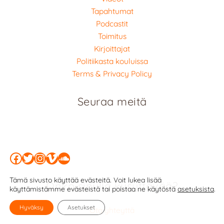
Tapahtumat
Podcastit
Toimitus
Kirjoittajat
Politiikasta kouluissa
Terms & Privacy Policy
Seuraa meitä
Facebook
Twitter
Instagram
Vimeo
SoundCloud
Tämä sivusto käyttää evästeitä. Voit lukea lisää
Onko sinulla kysyttävää?
käyttämistämme evästeistä tai poistaa ne käytöstä
asetuksista
.
Hyväksy
Asetukset
Ota yhteyttä