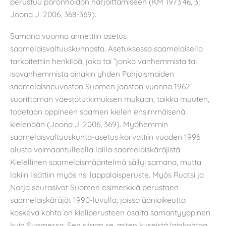
perustuu poronhoidon harjoittamiseen (KM 1973:46, 3;
Joona J. 2006, 368-369).
Samana vuonna annettiin asetus
saamelaisvaltuuskunnasta. Asetuksessa saamelaisella
tarkoitettiin henkilöä, joka tai ”jonka vanhemmista tai
isovanhemmista ainakin yhden Pohjoismaiden
saamelaisneuvoston Suomen jaoston vuonna 1962
suorittaman väestötutkimuksen mukaan, taikka muuten,
todetaan oppineen saamen kielen ensimmäisenä
kielenään (Joona J. 2006, 369). Myöhemmin
saamelaisvaltuuskunta-asetus korvattiin vuoden 1996
alusta voimaantulleella lailla saamelaiskäräjistä.
Kielellinen saamelaismääritelmä säilyi samana, mutta
lakiin lisättiin myös ns. lappalaisperuste. Myös Ruotsi ja
Norja seurasivat Suomen esimerkkiä perustaen
saamelaiskäräjät 1990-luvulla, joissa äänioikeutta
koskeva kohta on kieliperusteen osalta samantyyppinen
kuin Suomessa. Sen sijaan se, miten kyseistä lainkohtaa