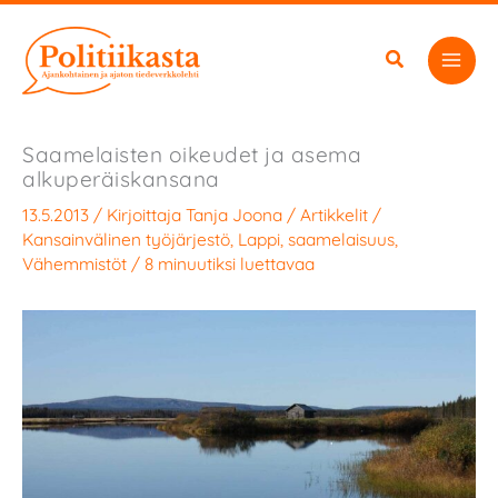
Siirry
sisältöön
Saamelaisten oikeudet ja asema
alkuperäiskansana
13.5.2013
/ Kirjoittaja
Tanja Joona
/
Artikkelit
/
Kansainvälinen työjärjestö
,
Lappi
,
saamelaisuus
,
Vähemmistöt
/
8 minuutiksi luettavaa