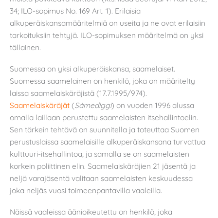
34; ILO-sopimus No. 169 Art. 1). Erilaisia
alkuperäiskansamääritelmiä on useita ja ne ovat erilaisiin
tarkoituksiin tehtyjä. ILO-sopimuksen määritelmä on yksi
tällainen.
Suomessa on yksi alkuperäiskansa, saamelaiset.
Suomessa saamelainen on henkilö, joka on määritelty
laissa saamelaiskäräjistä (17.7.1995/974).
Saamelaiskäräjät
(
Sámediggi
) on vuoden 1996 alussa
omalla laillaan perustettu saamelaisten itsehallintoelin.
Sen tärkein tehtävä on suunnitella ja toteuttaa Suomen
perustuslaissa saamelaisille alkuperäiskansana turvattua
kulttuuri-itsehallintoa, ja samalla se on saamelaisten
korkein poliittinen elin. Saamelaiskäräjien 21 jäsentä ja
neljä varajäsentä valitaan saamelaisten keskuudessa
joka neljäs vuosi toimeenpantavilla vaaleilla.
Näissä vaaleissa äänioikeutettu on henkilö, joka