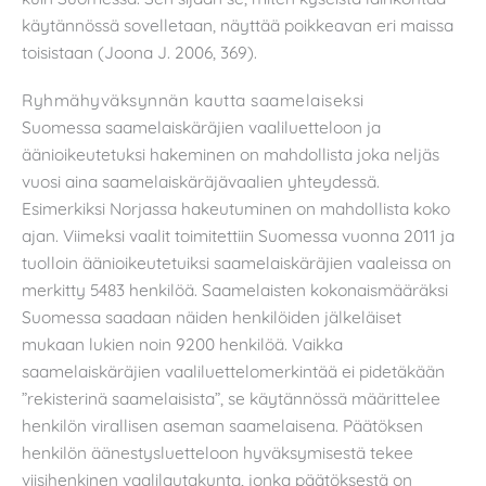
käytännössä sovelletaan, näyttää poikkeavan eri maissa
toisistaan (Joona J. 2006, 369).
Ryhmähyväksynnän kautta saamelaiseksi
Suomessa saamelaiskäräjien vaaliluetteloon ja
äänioikeutetuksi hakeminen on mahdollista joka neljäs
vuosi aina saamelaiskäräjävaalien yhteydessä.
Esimerkiksi Norjassa hakeutuminen on mahdollista koko
ajan. Viimeksi vaalit toimitettiin Suomessa vuonna 2011 ja
tuolloin äänioikeutetuiksi saamelaiskäräjien vaaleissa on
merkitty 5483 henkilöä. Saamelaisten kokonaismääräksi
Suomessa saadaan näiden henkilöiden jälkeläiset
mukaan lukien noin 9200 henkilöä. Vaikka
saamelaiskäräjien vaaliluettelomerkintää ei pidetäkään
”rekisterinä saamelaisista”, se käytännössä määrittelee
henkilön virallisen aseman saamelaisena. Päätöksen
henkilön äänestysluetteloon hyväksymisestä tekee
viisihenkinen vaalilautakunta, jonka päätöksestä on