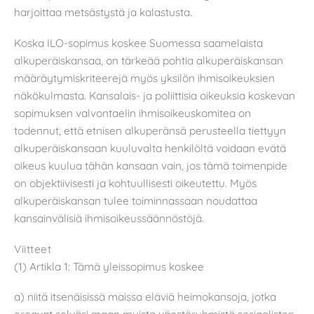
harjoittaa metsästystä ja kalastusta.
Koska ILO-sopimus koskee Suomessa saamelaista
alkuperäiskansaa, on tärkeää pohtia alkuperäiskansan
määräytymiskriteerejä myös yksilön ihmisoikeuksien
näkökulmasta. Kansalais- ja poliittisia oikeuksia koskevan
sopimuksen valvontaelin ihmisoikeuskomitea on
todennut, että etnisen alkuperänsä perusteella tiettyyn
alkuperäiskansaan kuuluvalta henkilöltä voidaan evätä
oikeus kuulua tähän kansaan vain, jos tämä toimenpide
on objektiivisesti ja kohtuullisesti oikeutettu. Myös
alkuperäiskansan tulee toiminnassaan noudattaa
kansainvälisiä ihmisoikeussäännöstöjä.
Viitteet
(1) Artikla 1: Tämä yleissopimus koskee
a) niitä itsenäisissä maissa eläviä heimokansoja, jotka