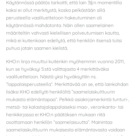
Käytännössä päätös tarkoitti, että lain 3§:n momentilla
kaksi ei ollut merkitystä, koska pelkästään sillä
perusteella vaaliluetteloon hakeutuminen oli
käytännössä mahdotonta. Näin ollen saamelainen
määriteltiin vahvasti kielellisen polveutumisen kautta,
mikä ei kuitenkaan edellytä, että henkilön itsensä tulisi
puhua jotain saamen kielistä.
KHO:n linja muuttui kuitenkin myöhemmin vuonna 2011,
kun se hyväksyi 5:stä valittajasta 4 merkittäväksi
vaaliluetteloon. Näistä yksi hyväksyttiin ns.
”lappalaisperusteella”. Merkittävää on se, että lainkohdan
lisäksi KHO edellytti henkilöltä ”saamelaiskulttuurin
mukaista elämäntapaa”. Pelkkä asiakirjamerkintä tunturi-,
metsä- tai kalastajalappalaiseksi maa-, veronkanto- tai
henkikirjassa ei KHO:n päätöksen mukaan riitä
osoittamaan henkilön ”saamelaisuutta”. Mainintaa
saamelaiskulttuurin mukaisesta elämäntavasta voidaan