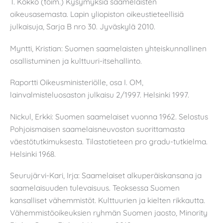
T. Kokko (toim.) Kysymyksiä saamelaisten
oikeusasemasta. Lapin yliopiston oikeustieteellisiä
julkaisuja, Sarja B nro 30. Jyväskylä 2010.
Myntti, Kristian: Suomen saamelaisten yhteiskunnallinen
osallistuminen ja kulttuuri-itsehallinto.
Raportti Oikeusministeriölle, osa I. OM,
lainvalmisteluosaston julkaisu 2/1997. Helsinki 1997.
Nickul, Erkki: Suomen saamelaiset vuonna 1962. Selostus
Pohjoismaisen saamelaisneuvoston suorittamasta
väestötutkimuksesta. Tilastotieteen pro gradu-tutkielma.
Helsinki 1968.
Seurujärvi-Kari, Irja: Saamelaiset alkuperäiskansana ja
saamelaisuuden tulevaisuus. Teoksessa Suomen
kansalliset vähemmistöt. Kulttuurien ja kielten rikkautta.
Vähemmistöoikeuksien ryhmän Suomen jaosto, Minority