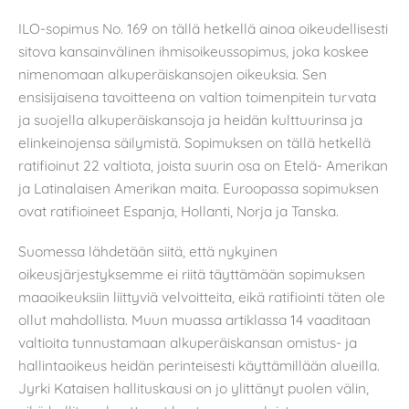
ILO-sopimus No. 169 on tällä hetkellä ainoa oikeudellisesti
sitova kansainvälinen ihmisoikeussopimus, joka koskee
nimenomaan alkuperäiskansojen oikeuksia. Sen
ensisijaisena tavoitteena on valtion toimenpitein turvata
ja suojella alkuperäiskansoja ja heidän kulttuurinsa ja
elinkeinojensa säilymistä. Sopimuksen on tällä hetkellä
ratifioinut 22 valtiota, joista suurin osa on Etelä- Amerikan
ja Latinalaisen Amerikan maita. Euroopassa sopimuksen
ovat ratifioineet Espanja, Hollanti, Norja ja Tanska.
Suomessa lähdetään siitä, että nykyinen
oikeusjärjestyksemme ei riitä täyttämään sopimuksen
maaoikeuksiin liittyviä velvoitteita, eikä ratifiointi täten ole
ollut mahdollista. Muun muassa artiklassa 14 vaaditaan
valtioita tunnustamaan alkuperäiskansan omistus- ja
hallintaoikeus heidän perinteisesti käyttämillään alueilla.
Jyrki Kataisen hallituskausi on jo ylittänyt puolen välin,