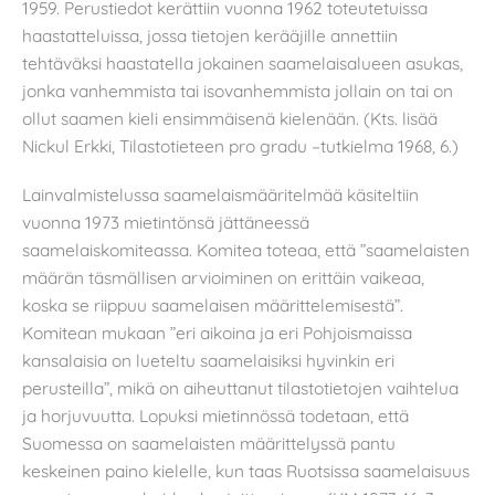
1959. Perustiedot kerättiin vuonna 1962 toteutetuissa
haastatteluissa, jossa tietojen kerääjille annettiin
tehtäväksi haastatella jokainen saamelaisalueen asukas,
jonka vanhemmista tai isovanhemmista jollain on tai on
ollut saamen kieli ensimmäisenä kielenään. (Kts. lisää
Nickul Erkki, Tilastotieteen pro gradu –tutkielma 1968, 6.)
Lainvalmistelussa saamelaismääritelmää käsiteltiin
vuonna 1973 mietintönsä jättäneessä
saamelaiskomiteassa. Komitea toteaa, että ”saamelaisten
määrän täsmällisen arvioiminen on erittäin vaikeaa,
koska se riippuu saamelaisen määrittelemisestä”.
Komitean mukaan ”eri aikoina ja eri Pohjoismaissa
kansalaisia on lueteltu saamelaisiksi hyvinkin eri
perusteilla”, mikä on aiheuttanut tilastotietojen vaihtelua
ja horjuvuutta. Lopuksi mietinnössä todetaan, että
Suomessa on saamelaisten määrittelyssä pantu
keskeinen paino kielelle, kun taas Ruotsissa saamelaisuus