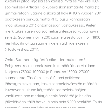
kuitenkin pitää linjassa sen kanssa, mitä esimerkiksi ILO-
sopimuksen Artiklan 1 alkuperäiskansamääritelmällä (1)
ymmärretään. Saamelaiskäräjät haki KHO:n vuoden 2011
päätökseen purkua, mutta KHO pysyi kannassaan
maaliskuussa 2013 antamassaan vastauksessa. Kielen
merkityksen asemaa saamelaisyhteisössä kuvaa hyvin
se, että Suomen noin 9200 saamelaisesta vain noin 1800
henkilöä ilmoittaa saamen kielen äidinkielekseen
(tilastokeskus, 2011).
Onko Suomen käytäntö oikeudenmukainen?
Pohjoismaissa saamelaisten lukumääräksi arvioidaan
Norjassa 75000–100000 ja Ruotsissa 15000–27000
saamelaista. Tässä mielessä Suomi poikkeaa
lähestymistavallaan, koska saamelaisväestön määrää
kuvaavana lukuna käytetään saamelaiskäräjien
vaaliluetteloon merkittyä henkilömäärää ja heidän
jälkeläisiään, tällä hetkellä noin noin 9200 henkilöä. Toisin
sanoen Suomessa luku ei perustu arvioon vaan