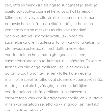
sen, että esimerkiksi Helsingissä syntyneet ja siellä jo
useita sukupolvia asuneet henkilöt ja kaikki heidän
jälkeläisensä voivat olla virallisen saamelaisaseman
omaavia henkilöitä, koska riittää, että yksi henkilön
vanhemmista on merkitty tai olisi voitu merkitä
äänioikeutetuksi saamelaisvaltuuskunnan tai
saamelaiskäräjien vaaleissa. Tällöin kaikilla jälkeläisillä
alenevassa polvessa on mahdollista hakeutua
vaaliluetteloon huolimatta yhteydestä kieleen,
saamelaisalueeseen tai kulttuuriin ylipäätään. Toisaalta
tilanne voi olla ongelmallinen useille esimerkiksi
poronhoitoa harjoittaville henkilöille, kuten edellä
mainituille suvuille, jotka ovat alueen alkuperäisväestöä,
mutta joita ei ole hyväksytty saamelaiskäräjien
vaaliluetteloon. Mikäli virallinen subjektiasema
saavutetaan vain vaaliluettelomerkinnällä, on kysyttävä
miten varmistetaan se, että kaikki mahdolliset henkilöt
ovat vaaliluettelossa?