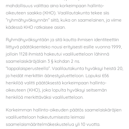
mahdollisuus valittaa aina korkeimpaan hallinto-
oikeuteen saakka (KHO). Vaalilautakunta tekee siis
”ryhmähyväksynnän” siitä, kuka on saamelainen, ja viime
kädessä KHO ratkaisee asian.
Ryhmähyväksyntään ja sitä kautta ihmisen identiteettiin
liittyvä päätöksenteko nousi erityisesti esille vuonna 1999,
jolloin 1128 ihmistä hakeutui vaaliluetteloon lähinnä
saamelaiskäräjälain 3 § kohdan 2 ns.
”lappalaisperusteella”. Vaalilautakunta hyväksyi heistä 20,
ja heidät merkittiin äänestysluetteloon. Lopuksi 656
henkilöä valitti päätöksestä korkeimpaan hallinto-
oikeuteen (KHO), joka lopulta hyväksyi seitsemän
henkilöä merkittäväksi vaaliluetteloon.
Korkeimman hallinto-oikeuden päätös saamelaiskäräjien
vaaliluetteloon hakeutumisesta leimasi
saamelaismääritelmäkeskustelua yli 10 vuotta.