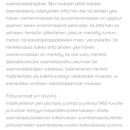
saamelaiskäräjälain 3§:n mukaan pitää itseään
saamelaisena, edellyttäen että hän itse tai ainakin yksi
hänen vanhemmistaan tai isovanhemmistaan on oppinut
saamen kielen ensimmäisenä kielenään; tai että hän on
sellaisen henkilön jälkeläinen, joka on merkitty tunturi-,
metsä- tai kalastajalappalaiseksi maa-, veronkanto- tai
henkikirjassa; taikka että ainakin yksi hänen
vanhemmistaan on merkitty tai olisi voitu merkitä
äänioikeutetuksi saamelaisvaltuuskunnan tai
saamelaiskäräjien vaaleissa. Saamelainen henkilö
määritellään siis edellä esitetyn lainkohdan mukaan, ei
esimerkiksi virallisen väestölaskennan mukaan.
Pohjoismaat eri linjoilla
Vaaliluettelon perusta taas juontaa juurensa 1960-luvulle
ja tuolloin tehtyyn haastattelututkimukseen. Aloite
saamelaisia koskevan tutkimuksen suorittamisesta tehtiin
pohjoismaisen saamelaisneuvoston kokouksessa vuonna