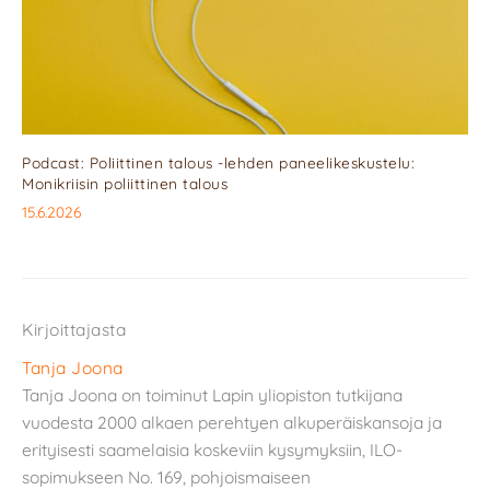
Podcast: Poliittinen talous -lehden paneelikeskustelu:
Monikriisin poliittinen talous
15.6.2026
Kirjoittajasta
Tanja Joona
Tanja Joona on toiminut Lapin yliopiston tutkijana
vuodesta 2000 alkaen perehtyen alkuperäiskansoja ja
erityisesti saamelaisia koskeviin kysymyksiin, ILO-
sopimukseen No. 169, pohjoismaiseen