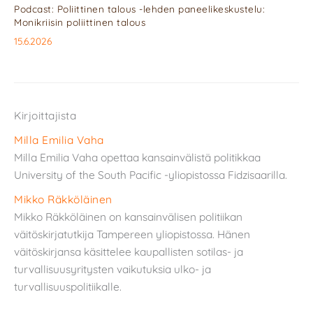
Podcast: Poliittinen talous -lehden paneelikeskustelu:
Monikriisin poliittinen talous
15.6.2026
Kirjoittajista
Milla Emilia Vaha
Milla Emilia Vaha opettaa kansainvälistä politikkaa
University of the South Pacific -yliopistossa Fidzisaarilla.
Mikko Räkköläinen
Mikko Räkköläinen on kansainvälisen politiikan
väitöskirjatutkija Tampereen yliopistossa. Hänen
väitöskirjansa käsittelee kaupallisten sotilas- ja
turvallisuusyritysten vaikutuksia ulko- ja
turvallisuuspolitiikalle.