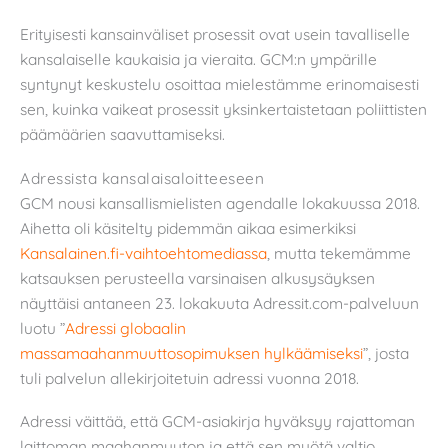
Erityisesti kansainväliset prosessit ovat usein tavalliselle
kansalaiselle kaukaisia ja vieraita. GCM:n ympärille
syntynyt keskustelu osoittaa mielestämme erinomaisesti
sen, kuinka vaikeat prosessit yksinkertaistetaan poliittisten
päämäärien saavuttamiseksi.
Adressista kansalaisaloitteeseen
GCM nousi kansallismielisten agendalle lokakuussa 2018.
Aihetta oli käsitelty pidemmän aikaa esimerkiksi
Kansalainen.fi-vaihtoehtomediassa
, mutta tekemämme
katsauksen perusteella varsinaisen alkusysäyksen
näyttäisi antaneen 23. lokakuuta Adressit.com-palveluun
luotu ”
Adressi globaalin
massamaahanmuuttosopimuksen hylkäämiseksi
”, josta
tuli palvelun allekirjoitetuin adressi vuonna 2018.
Adressi väittää, että GCM-asiakirja hyväksyy rajattoman
laittoman maahanmuuton ja että sen myötä valtio