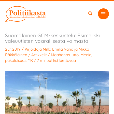
Siirry
sisältöön
Suomalainen GCM-keskustelu: Esimerkki
valeuutisten vaarallisesta voimasta
28.1.2019
/ Kirjoittaja
Milla Emilia Vaha
ja
Mikko
Räkköläinen
/
Artikkelit
/
Maahanmuutto
,
Media
,
pakolaisuus
,
YK
/
7 minuutiksi luettavaa