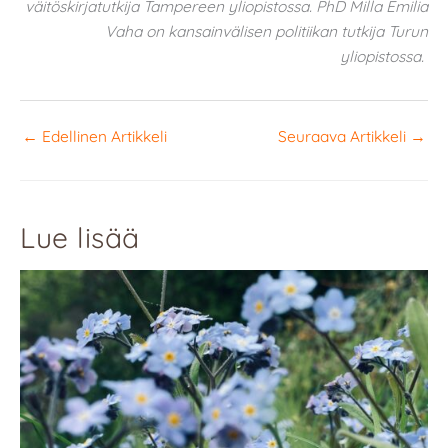
väitöskirjatutkija Tampereen yliopistossa. PhD Milla Emilia
Vaha on kansainvälisen politiikan tutkija Turun
yliopistossa.
←
Edellinen Artikkeli
Seuraava Artikkeli
→
Lue lisää