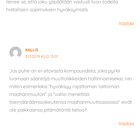
lienee se, että joku ylipäätään vastusti tuon todella
haitallisen sopimuksen hyväksymistä.
Vastaa
KALLIS
31.1.2019 KLO 15:01
Jos puhe on ei-sitovasta kompaundista, joka pyrkii
luomaan sääntöjä muuttoliikkeiden hallinnoimiseksi, niin
miten esimerkiksi ”hyväksyy rajattoman laittoman
maahanmuuton” ja ”valtio menettää
itsemääräämisoikeutensa maahanmuuttoasioissa” eivät
ole paikkaansa pitämätöntä tietoa?
Vastaa