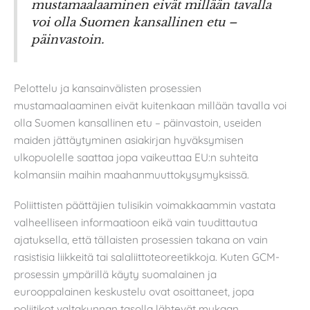
mustamaalaaminen eivät millään tavalla
voi olla Suomen kansallinen etu –
päinvastoin.
Pelottelu ja kansainvälisten prosessien
mustamaalaaminen eivät kuitenkaan millään tavalla voi
olla Suomen kansallinen etu – päinvastoin, useiden
maiden jättäytyminen asiakirjan hyväksymisen
ulkopuolelle saattaa jopa vaikeuttaa EU:n suhteita
kolmansiin maihin maahanmuuttokysymyksissä.
Poliittisten päättäjien tulisikin voimakkaammin vastata
valheelliseen informaatioon eikä vain tuudittautua
ajatuksella, että tällaisten prosessien takana on vain
rasistisia liikkeitä tai salaliittoteoreetikkoja. Kuten GCM-
prosessin ympärillä käyty suomalainen ja
eurooppalainen keskustelu ovat osoittaneet, jopa
poliitikot valtakunnan tasolla lähtevät mukaan