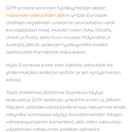
GCM-prosessi sai ennen hyväksymistään aikaan
massiivisen valeuutisten aallon
ympäri Euroopan.
Osaltaan negatiivisen uutisoinnin seurauksena useat
eurooppalaiset maat, mukaan lukien Italia, Itävalta,
Unkari ja Puola, sekä muun muassa Yhdysvallat ja
Australia jättivät asiakirjan hyväksymättä eivätkä
osallistuneet Marrakeshin kokoukseen.
Myös Suomessa tuotiin esiin väitteitä, jotka eivät ole
yhdenmukaisia asiakirjan sisällön ja sen syntyprosessin
kanssa.
Tässä artikkelissa jäljitämme Suomessa käytyä
keskustelua GCM-asiakirjan ympäriltä ennen ja jälkeen
Marokon valtioidenvälistä konferenssia. Haluamme tehdä
näkyväksi kotimaassa käydyn kansallismielisten tahojen
valhekampanjoinnin esimerkkinä siitä, miten valeuutisia
valjastetaan valtakunnan politiikan välineeksi.