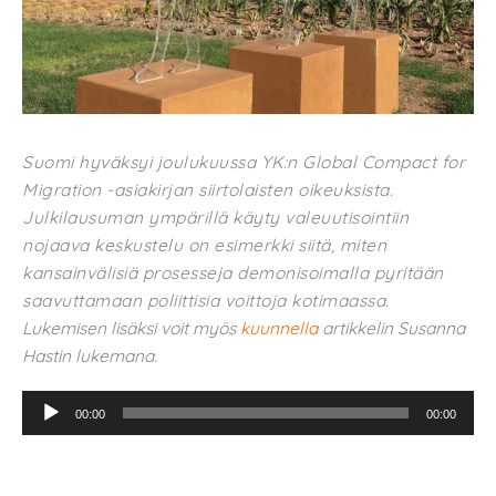
Suomi hyväksyi joulukuussa YK:n Global Compact for
Migration -asiakirjan siirtolaisten oikeuksista.
Julkilausuman ympärillä käyty valeuutisointiin
nojaava keskustelu on esimerkki siitä, miten
kansainvälisiä prosesseja demonisoimalla pyritään
saavuttamaan poliittisia voittoja kotimaassa.
Lukemisen lisäksi voit myös
kuunnella
artikkelin Susanna
Hastin lukemana.
Äänitoistin
00:00
00:00