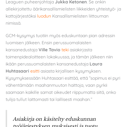
Leaguen puheenjohtaja
Jukka Ketonen
. Se onkin
allekirjoitettu äärikansallismielisten liikkeiden yhteistyö- ja
kattojärjestöksi
luodun
Kansallismielisten liittouman
nimissä.
GCM-kysymys tuotiin myös eduskuntaan pian adressin
luomisen jälkeen. Ensin perussuomalaisten
kansanedustaja
Ville
Tavio
teki
asiakirjasta
toimenpidealoitteen lokakuussa, ja tämän jälkeen niin
ikään perussuomalaisten kansanedustaja
Laura
Huhtasaari
esitti
asiasta kirjallisen kysymyksen.
Kysymyksessään Huhtasaari esittää, että ”sopimus ei pyri
vähentämään maahanmuuton haittoja, vaan pyrkii
saamaan kaikille samat oikeudet riippumatta siitä, onko
tulija tullut laittomasti tai laillisesti maahan.”
Asiakirja on käsitelty eduskunnan
työjärjestyksen mukaisesti ja tuotu