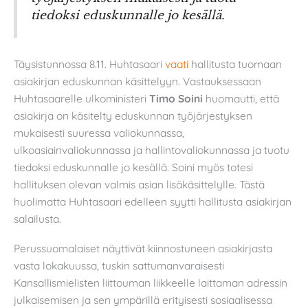
tiedoksi eduskunnalle jo kesällä.
Täysistunnossa 8.11. Huhtasaari
vaati
hallitusta tuomaan
asiakirjan eduskunnan käsittelyyn. Vastauksessaan
Huhtasaarelle ulkoministeri
Timo Soini
huomautti, että
asiakirja on käsitelty eduskunnan työjärjestyksen
mukaisesti suuressa valiokunnassa,
ulkoasiainvaliokunnassa ja hallintovaliokunnassa ja tuotu
tiedoksi eduskunnalle jo kesällä. Soini myös totesi
hallituksen olevan valmis asian lisäkäsittelylle. Tästä
huolimatta Huhtasaari edelleen syytti hallitusta asiakirjan
salailusta.
Perussuomalaiset näyttivät kiinnostuneen asiakirjasta
vasta lokakuussa, tuskin sattumanvaraisesti
Kansallismielisten liittouman liikkeelle laittaman adressin
julkaisemisen ja sen ympärillä erityisesti sosiaalisessa