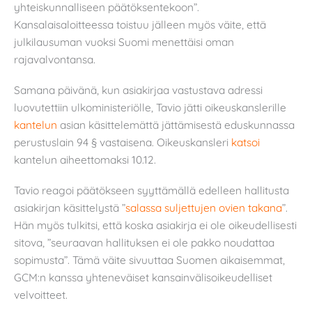
yhteiskunnalliseen päätöksentekoon”.
Kansalaisaloitteessa toistuu jälleen myös väite, että
julkilausuman vuoksi Suomi menettäisi oman
rajavalvontansa.
Samana päivänä, kun asiakirjaa vastustava adressi
luovutettiin ulkoministeriölle, Tavio jätti oikeuskanslerille
kantelun
asian käsittelemättä jättämisestä eduskunnassa
perustuslain 94 § vastaisena. Oikeuskansleri
katsoi
kantelun aiheettomaksi 10.12.
Tavio reagoi päätökseen syyttämällä edelleen hallitusta
asiakirjan käsittelystä ”
salassa suljettujen ovien takana
”.
Hän myös tulkitsi, että koska asiakirja ei ole oikeudellisesti
sitova, ”seuraavan hallituksen ei ole pakko noudattaa
sopimusta”. Tämä väite sivuuttaa Suomen aikaisemmat,
GCM:n kanssa yhteneväiset kansainvälisoikeudelliset
velvoitteet.