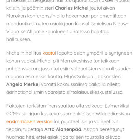
prosessista. Belgiassa hallitus ajautui sopimuksen vuoksi
kriisiin, ja pääministeri
Charles Michel
joutui aivan
Marokon konferenssin alla hakemaan parlamentiltaan
mandaatin sitoutua asiakirjaan kansallismielisen Nieuw-
Vlaamse Alliantie -puolueen uhatessa hajottaa
hallituksen.
Michelin hallitus
kaatui
lopulta asian ympärille syntyneen
kohun vuoksi. Michel piti Marrakeshissa tunteikkaan
puheenvuoron, jossa toi esiin valeuutisten vaarallisuuden
maansa esimerkin kautta. Myös Saksan liittokansleri
Angela Merkel
varoitti kokoussalissa paikalla olleita
äärinationalismin vaaroista siirtolaisuuskeskustelussa.
Faktojen tarkistaminen saattaa olla vaikeaa. Esimerkiksi
GCM-asiakirjaa koskeva suomenkielisen Wikipedia-sivun
ensimmäisen version
loi, puutteellisin ja valheellisin
tiedoin, tubettaja
Arto Alanenpää
. Asiaan perehtynyt
huomaa heti, ettei asiakirjaa tai sen taustalla olevaa