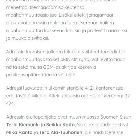
menettää itsemääräämisoikeutensa
maahanmuuttoasioissa. Lisäksi allekirjoittajamaat
sitoutuvat adressin mukaan tuomitsemaan kaiken
maahanmuuttoa koskevan kritiikin ja protestit rasismiksi
ja muukalaisvihaksi.
Adressin luomisen jälkeen lukuisat vaihtoehtomediat ja
maahanmuuttovastaiset aktivistit ryhtyivät levittämään
näitä sekä muita GCM-asiakirjaa koskevia
paikkansapitämättömiä väitteitä.
Adressi luovutettiin ulkoministeriölle 4.12., konferenssia
edeltävällä viikolla. Allekirjoituksia adressi oli kerännyt 37
424.
Adressin alullepanijoita ovat muun muassa Suomen Sisun
Terhi Kiemunki
ja
Seikku Kaita
, Soldiers of Odin -aktiivit
Mika Ranta
ja
Tero Ala-Tuuhonen
ja Finnish Defence