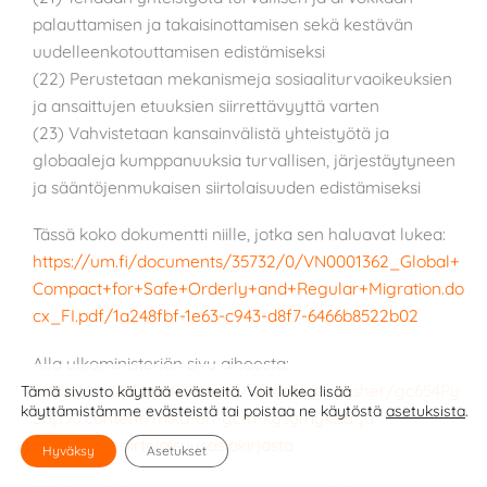
palauttamisen ja takaisinottamisen sekä kestävän
uudelleenkotouttamisen edistämiseksi
(22) Perustetaan mekanismeja sosiaaliturvaoikeuksien
ja ansaittujen etuuksien siirrettävyyttä varten
(23) Vahvistetaan kansainvälistä yhteistyötä ja
globaaleja kumppanuuksia turvallisen, järjestäytyneen
ja sääntöjenmukaisen siirtolaisuuden edistämiseksi
Tässä koko dokumentti niille, jotka sen haluavat lukea:
https://um.fi/documents/35732/0/VN0001362_Global+
Compact+for+Safe+Orderly+and+Regular+Migration.do
cx_FI.pdf/1a248fbf-1e63-c943-d8f7-6466b8522b02
Alla ulkoministeriön sivu aiheesta:
https://um.fi/ajankohtaista/-/asset_publisher/gc654Py
Tämä sivusto käyttää evästeitä. Voit lukea lisää
käyttämistämme evästeistä tai poistaa ne käytöstä
asetuksista
.
SnjTX/content/mika-on-gcm-kysymyksia-ja-
vastauksia-siirtolaisuusasiakirjasta
Hyväksy
Asetukset