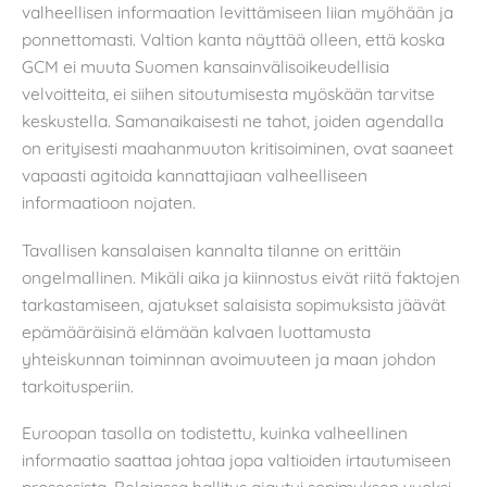
valheellisen informaation levittämiseen liian myöhään ja
ponnettomasti. Valtion kanta näyttää olleen, että koska
GCM ei muuta Suomen kansainvälisoikeudellisia
velvoitteita, ei siihen sitoutumisesta myöskään tarvitse
keskustella. Samanaikaisesti ne tahot, joiden agendalla
on erityisesti maahanmuuton kritisoiminen, ovat saaneet
vapaasti agitoida kannattajiaan valheelliseen
informaatioon nojaten.
Tavallisen kansalaisen kannalta tilanne on erittäin
ongelmallinen. Mikäli aika ja kiinnostus eivät riitä faktojen
tarkastamiseen, ajatukset salaisista sopimuksista jäävät
epämääräisinä elämään kalvaen luottamusta
yhteiskunnan toiminnan avoimuuteen ja maan johdon
tarkoitusperiin.
Euroopan tasolla on todistettu, kuinka valheellinen
informaatio saattaa johtaa jopa valtioiden irtautumiseen