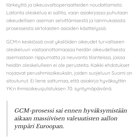
tärkeyttä ja oikeusvaltioperiaatteiden noudattamista.
Laitonta oleskelua ei sallita, vaan asiakirjassa puhutaan
oikeudellisen aseman selvittämisestä ja lainmukaisista
prosesseista siirtolaisten asioiden käsittelyssä.
GCM:n keskiössä ovat yksilöiden oikeudet turvalliseen
oleskeluun vastaanottomaassa heidän oikeudellisesta
asemastaan riippumatta ja neuvonta tilanteissa, joissa
heidän oleskelulleen ei ole perusteita. Kaikki ehdotukset
nojaavat perusihmisoikeuksiin, joiden suojeluun Suomi on
sitoutunut. Ei liene sattumaa, että asiakirja hyväksyttiin
YK:n ihmisoikeusjulistuksen 70. syntymäpäivänä.
GCM-prosessi sai ennen hyväksymistään
aikaan massiivisen valeuutisten aallon
ympäri Euroopan.