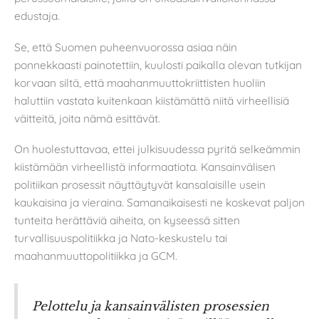
edustaja.
Se, että Suomen puheenvuorossa asiaa näin
ponnekkaasti painotettiin, kuulosti paikalla olevan tutkijan
korvaan siltä, että maahanmuuttokriittisten huoliin
haluttiin vastata kuitenkaan kiistämättä niitä virheellisiä
väitteitä, joita nämä esittävät.
On huolestuttavaa, ettei julkisuudessa pyritä selkeämmin
kiistämään virheellistä informaatiota. Kansainvälisen
politiikan prosessit näyttäytyvät kansalaisille usein
kaukaisina ja vieraina. Samanaikaisesti ne koskevat paljon
tunteita herättäviä aiheita, on kyseessä sitten
turvallisuuspolitiikka ja Nato-keskustelu tai
maahanmuuttopolitiikka ja GCM.
Pelottelu ja kansainvälisten prosessien