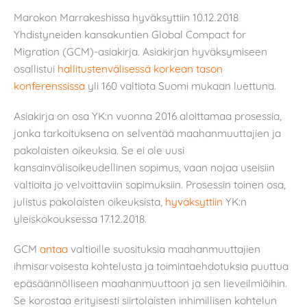
Marokon Marrakeshissa hyväksyttiin 10.12.2018
Yhdistyneiden kansakuntien Global Compact for
Migration (GCM)-asiakirja. Asiakirjan hyväksymiseen
osallistui
hallitustenvälisessä korkean tason
konferenssissa
yli 160 valtiota Suomi mukaan luettuna.
Asiakirja on osa YK:n vuonna 2016 aloittamaa prosessia,
jonka tarkoituksena on selventää maahanmuuttajien ja
pakolaisten oikeuksia. Se ei ole uusi
kansainvälisoikeudellinen sopimus, vaan nojaa useisiin
valtioita jo velvoittaviin sopimuksiin. Prosessin toinen osa,
julistus pakolaisten oikeuksista,
hyväksyttiin
YK:n
yleiskokouksessa 17.12.2018.
GCM
antaa
valtioille suosituksia maahanmuuttajien
ihmisarvoisesta kohtelusta ja toimintaehdotuksia puuttua
epäsäännölliseen maahanmuuttoon ja sen lieveilmiöihin.
Se korostaa erityisesti siirtolaisten inhimillisen kohtelun