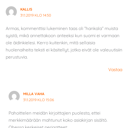
KALLIS
31.1.2019 KLO 14:50
Armas, kommenttisi lukeminen taas oli ”hankala” muista
syistä, mikä annettakoon anteeksi kun suomi ei varmaan
ole äidinkielesi. Kerro kuitenkin, mitä sellaisia
huolenaiheita teksti ei käsitellyt, jotka eivät ole valeuutisiin
perustuvia.
Vastaa
MILLA VAHA
31.1.2019 KLO 15:06
Pahoittelen meidän kirjoittajien puolesta, ettei
merkkimäärään mahtunut koko asiakirjan sisältö.
Ohessa keskeiset periaatteet: