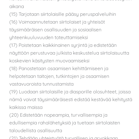
aikana
(15) Tarjotaan siirtolaisille pääsy peruspalveluihin
(16) Voimaannutetaan siirtolaiset ja yhteisöt
täysimääräisen osallisuuden ja sosiaalisen
yhteenkuuluvuuden toteuttamiseksi
(17) Poistetaan kaikkinainen syrjintä ja edistetään
näyttöön perustuvaa julkista keskustelua siirtolaisuutta
koskevien käsitysten muovaamiseksi
(18) Panostetaan osaamisen kehittämiseen ja
helpotetaan taitojen, tutkintojen ja osaamisen
vastavuoroista tunnustamista
(19) Luodaan siirtolaisille ja diasporille olosuhteet, joissa
nämä voivat täysimääräisesti edistää kestävää kehitystä
kaikissa maissa
(20) Edistetään nopeampia, turvallisempia ja
edullisempia rahalähetyksiä ja tuetaan siirtolaisten
taloudellista osallisuutta
(21) Tehdään yhteistyötä turvallisen ja arvokkaan