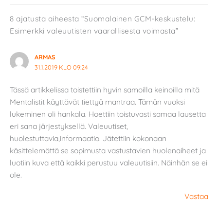
8 ajatusta aiheesta “Suomalainen GCM-keskustelu:
Esimerkki valeuutisten vaarallisesta voimasta”
ARMAS
31.1.2019 KLO 09:24
Tässä artikkelissa toistettiin hyvin samoilla keinoilla mitä
Mentalistit käyttävät tiettyä mantraa. Tämän vuoksi
lukeminen oli hankala. Hoettiin toistuvasti samaa lausetta
eri sana järjestyksellä. Valeuutiset,
huolestuttavia,informaatio. Jätettiin kokonaan
käsittelemättä se sopimusta vastustavien huolenaiheet ja
luotiin kuva että kaikki perustuu valeuutisiin. Näinhän se ei
ole.
Vastaa