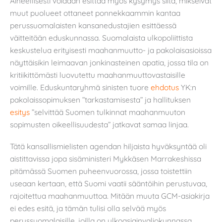
Aiheellisesti voidaan esittää myös kysymys siitä, mikseivät
muut puolueet ottaneet ponnekkaammin kantaa
perussuomalaisten kansanedustajien esittäessä
väitteitään eduskunnassa. Suomalaista ulkopoliittista
keskustelua erityisesti maahanmuutto- ja pakolaisasioissa
näyttäisikin leimaavan jonkinasteinen apatia, jossa tila on
kritiikittömästi luovutettu maahanmuuttovastaisille
voimille. Eduskuntaryhmä sinisten tuore
ehdotus
YK:n
pakolaissopimuksen ”tarkastamisesta” ja hallituksen
esitys
”selvittää Suomen tulkinnat maahanmuuton
sopimusten oikeellisuudesta” jatkavat samaa linjaa.
Tätä kansallismielisten agendan hiljaista hyväksyntää oli
aistittavissa jopa sisäministeri Mykkäsen Marrakeshissa
pitämässä Suomen puheenvuorossa, jossa toistettiin
useaan kertaan, että Suomi vaatii sääntöihin perustuvaa,
rajoitettua maahanmuuttoa. Mitään muuta GCM-asiakirja
ei edes esitä, ja tämän tulisi olla selvää myös
perussuomalaisille, joilla on ulkoasiainvaliokunnassa