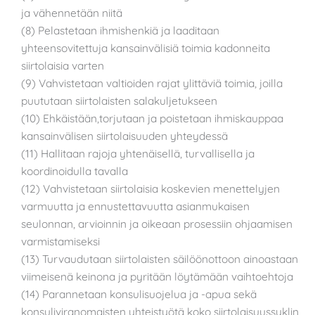
ja vähennetään niitä
(8) Pelastetaan ihmishenkiä ja laaditaan
yhteensovitettuja kansainvälisiä toimia kadonneita
siirtolaisia varten
(9) Vahvistetaan valtioiden rajat ylittäviä toimia, joilla
puututaan siirtolaisten salakuljetukseen
(10) Ehkäistään,torjutaan ja poistetaan ihmiskauppaa
kansainvälisen siirtolaisuuden yhteydessä
(11) Hallitaan rajoja yhtenäisellä, turvallisella ja
koordinoidulla tavalla
(12) Vahvistetaan siirtolaisia koskevien menettelyjen
varmuutta ja ennustettavuutta asianmukaisen
seulonnan, arvioinnin ja oikeaan prosessiin ohjaamisen
varmistamiseksi
(13) Turvaudutaan siirtolaisten säilöönottoon ainoastaan
viimeisenä keinona ja pyritään löytämään vaihtoehtoja
(14) Parannetaan konsulisuojelua ja -apua sekä
konsuliviranomaisten yhteistyötä koko siirtolaisuussyklin