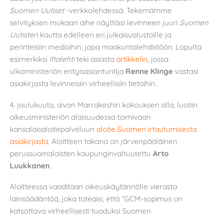
Suomen Uutiset
-verkkolehdessä. Tekemämme
selvityksen mukaan aihe näyttäisi levinneen juuri
Suomen
Uutisten
kautta edelleen eri julkaisualustoille ja
perinteisiin medioihin, jopa maakuntalehdistöön. Lopulta
esimerkiksi
Iltalehti
teki asiasta
artikkelin
, jossa
ulkoministeriön erityisasiantuntija
Renne Klinge
vastasi
asiakirjasta levinneisiin virheellisiin tietoihin.
4. joulukuuta, aivan Marrakeshin kokouksen alla, luotiin
oikeusministeriön alaisuudessa toimivaan
kansalaisaloitepalveluun
aloite Suomen irtautumisesta
asiakirjasta
. Aloitteen takana on järvenpääläinen
perussuomalaisten kaupunginvaltuutettu
Arto
Luukkanen
.
Aloitteessa vaaditaan oikeuskäytännölle vierasta
lainsäädäntöä, joka toteaisi, että ”GCM-sopimus on
katsottava virheellisesti tuoduksi Suomen