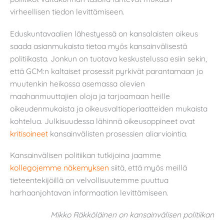
virheellisen tiedon levittämiseen.
Eduskuntavaalien lähestyessä on kansalaisten oikeus
saada asianmukaista tietoa myös kansainvälisestä
politiikasta. Jonkun on tuotava keskustelussa esiin sekin,
että GCM:n kaltaiset prosessit pyrkivät parantamaan jo
muutenkin heikossa asemassa olevien
maahanmuuttajien oloja ja tarjoamaan heille
oikeudenmukaista ja oikeusvaltioperiaatteiden mukaista
kohtelua. Julkisuudessa lähinnä oikeusoppineet ovat
kritisoineet
kansainvälisten prosessien aliarviointia.
Kansainvälisen politiikan tutkijoina jaamme
kollegojemme näkemyksen
siitä, että myös meillä
tieteentekijöillä on velvollisuutemme puuttua
harhaanjohtavan informaation levittämiseen.
Mikko Räkköläinen on kansainvälisen politiikan