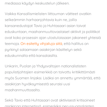
mediassa käydyn keskustelun jälkeen.
Vaikka Kansallismielisten liittouman väitteet ovatkin
selkeämmin harhaanjohtavia kuin ne, joilla
kansanedustajat Tavio ja Huhtasaari asian toivat
eduskuntaan, maahanmuuttovastaiset aktiivit ja poliitikot
ovat koko prosessin ajan ulostuloissaan jakaneet yhteisiä
teemoja.
On esitetty
vihjailuja siitä
, että hallitus on
pyrkinyt salaamaan asiakirjan käsittelyn sekä
eduskunnalta että kansalaisilta.
Unkarin, Puolan ja Yhdysvaltojen nationalististen
populistijohtajien esimerkkiä on toivottu kritiikittömästi
myös Suomen linjaksi. Lisäksi on annettu ymmärtää, että
asiakirjan hyväksymisestä seuraisi uusi
maahanmuuttoaalto.
Sekä Tavio että Huhtasaari ovat aktiivisesti kritisoineet
asiakirjaa internetissä, esimerkiksi perussuomalaisten