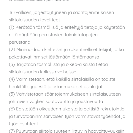
Turvallisen, järjestäytyneen ja sääntöjenmukaisen
siirtolaisuuden tavoitteet
(1) Kerätään täsmällisiä ja eriteltyjä tietoja ja käytetään
niitä näyttöön perustuvien toimintatapojen
perustana
(2) Minimoidaan kielteiset ja rakenteelliset tekijät, jotka
pakottavat ihmiset jättämään lähtömaansa
(3) Tarjotaan täsmällistä ja oikea-aikaista tietoa
siirtolaisuuden kaikissa vaiheissa
(4) Varmistetaan, että kaikilla siirtolaisilla on todiste
henkilöllisyydestä ja asianmukaiset asiakirjat
(5) Vahvistetaan sääntöjenmukaiseen siirtolaisuuteen
johtavien väylien saatavuutta ja joustavuutta
(6) Edistetään oikeudenmukaista ja eettistä rekrytointia
ja turvataanihmisarvoisen työn varmistavat työehdot ja
työolosuhteet
(7) Puututaan siirtolaisuuteen liittyviin haavoittuvuuksiin