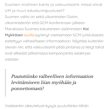
Suomen virallinen kanta ja valeuutisointi: missä olivat
UM ja muut eduskuntapuolueet?
Suomen valtio on sekä ulkoministeri Soinin,
ulkoministeriön että GCM-konferenssin jälkeen
Marokossa Suomea edustaneen sisäministeri
Kai
Mykkäsen
suulla
pyrkinyt vastaamaan GCM-julistuksesta
esitettyyn valheelliseen informaatioon. Näyttäisi kuitenkin
olevan niin, että valeuutisointi pitää pintansa ja tietyt tahot
ovat sitkeästi jatkamassa kampanjointia asiakirjaa
vastaan.
Puututtiinko valheellisen informaation
levittämiseen liian myöhään ja
ponnettomasti?
Voidaankin oikeutetusti kysyä, puututtiinko tähän