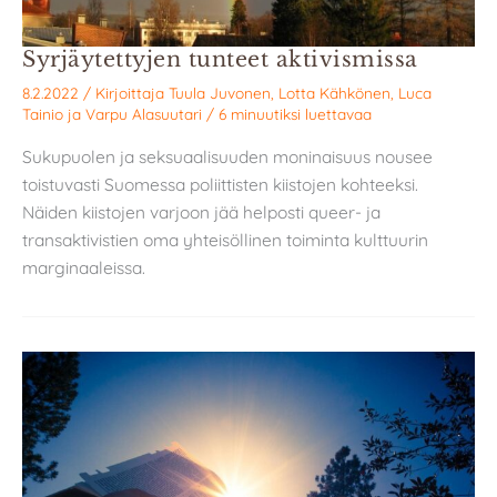
Syrjäytettyjen tunteet aktivismissa
8.2.2022
/ Kirjoittaja
Tuula Juvonen
,
Lotta Kähkönen
,
Luca
Tainio
ja
Varpu Alasuutari
/
6 minuutiksi luettavaa
Sukupuolen ja seksuaalisuuden moninaisuus nousee
toistuvasti Suomessa poliittisten kiistojen kohteeksi.
Näiden kiistojen varjoon jää helposti queer- ja
transaktivistien oma yhteisöllinen toiminta kulttuurin
marginaaleissa.