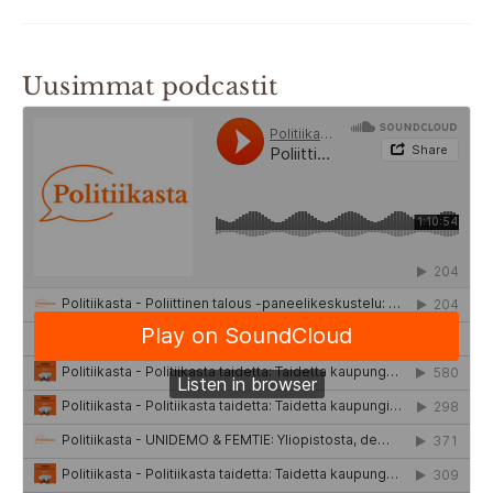
Uusimmat podcastit