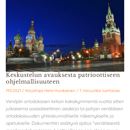
Keskustelun avauksesta patrioottiseen
ohjelmallisuuteen
19.5.2021
/ Kirjoittaja
Heta Hurskainen
/
7 minuutiksi luettavaa
Venäjän ortodoksisen kirkon kaksikymmentä vuotta sitten
julkaisema sosiaalieettinen asiakirja loi pohjan venäläisen
ortodoksisuuden yhteiskunnalliselle näkemykselle ja
opetukselle. Dokumenttiin sisältyvä ajatus ”venäläisestä