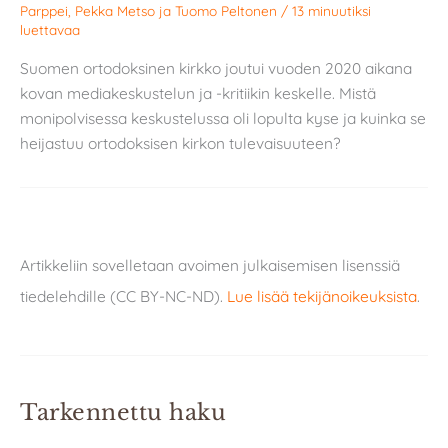
Parppei
,
Pekka Metso
ja
Tuomo Peltonen
/
13 minuutiksi
luettavaa
Suomen ortodoksinen kirkko joutui vuoden 2020 aikana
kovan mediakeskustelun ja -kritiikin keskelle. Mistä
monipolvisessa keskustelussa oli lopulta kyse ja kuinka se
heijastuu ortodoksisen kirkon tulevaisuuteen?
Artikkeliin sovelletaan avoimen julkaisemisen lisenssiä
tiedelehdille (CC BY-NC-ND).
Lue lisää tekijänoikeuksista
.
Tarkennettu haku