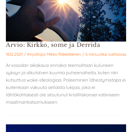
Arvio: Kirkko, some ja Derrida
16.12.2021
/ Kirjoittaja
Mikko Räkköläinen
/
6 minuutiksi luettavaa
Arvosodan aikakausi ennakoi teemoiltaan kuluneen
syksyn ja alkutalven kuumia puheenaiheita, kuten niin
kutsuttua woke-ideologiaa. Poleeminen lähestymistapa ei
kuitenkaan vakuuta sellaista lukijaa, joka ei
lähtökohtaisesti ole sitoutunut kristilliskonservatiiviseen
maailmankatsomukseen.