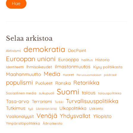
Selaa arkistoa
demokratia
DocPoint
Aktivismi
Euroopan unioni
Eurooppa
Historia
hallitus
ilmastonmuutos
Ihmisoikeudet
Kysy politiikasta
Identiteetti
Media
Maahanmuutto
nuoret
podcast
Perussuomalaiset
populismi
Retoriikka
Ranska
Puolueet
Suomi
talous
Sosiaalinen media
sukupuoli
talouspolitiikka
Turvallisuuspolitiikka
Tasa-arvo
Terrorismi
Turkki
Tutkimus
Ulkopolitiikka
Uskonto
työ
Ukrainan kriisi
Venäjä
Yhdysvallat
Yliopisto
Vaalianalyysit
Ympäristöpolitiikka
Äärioikeisto