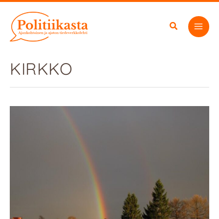
Siirry
sisältöön
KIRKKO