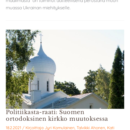
maailmasta” on toiminut aatteellisena perustana muun
muassa Ukrainan miehitykselle.
Politiikasta-raati: Suomen
ortodoksinen kirkko muutoksessa
18.2.2021
/ Kirjoittaja
Jyri Komulainen
,
Talvikki Ahonen
,
Kati