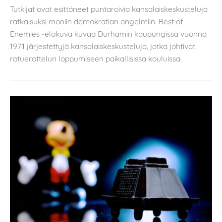
Tutkijat ovat esittäneet puntaroivia kansalaiskeskusteluja
ratkaisuksi moniin demokratian ongelmiin. Best of
Enemies -elokuva kuvaa Durhamin kaupungissa vuonna
1971 järjestettyjä kansalaiskeskusteluja, jotka johtivat
rotuerottelun loppumiseen paikallisissa kouluissa.