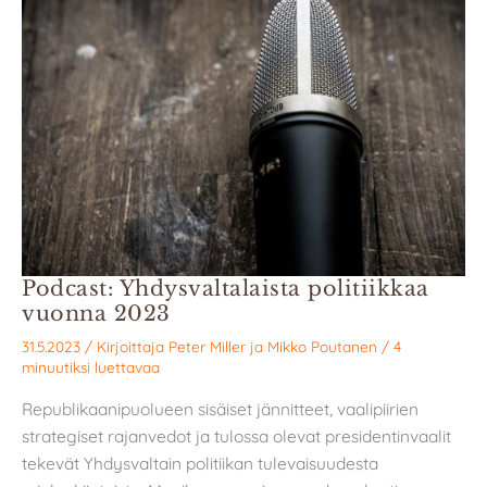
Podcast: Yhdysvaltalaista politiikkaa
vuonna 2023
31.5.2023
/ Kirjoittaja
Peter Miller
ja
Mikko Poutanen
/
4
minuutiksi luettavaa
Republikaanipuolueen sisäiset jännitteet, vaalipiirien
strategiset rajanvedot ja tulossa olevat presidentinvaalit
tekevät Yhdysvaltain politiikan tulevaisuudesta