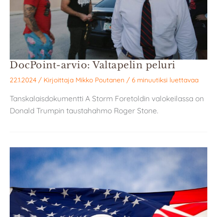
DocPoint-arvio: Valtapelin peluri
22.1.2024
/ Kirjoittaja
Mikko Poutanen
/
6 minuutiksi luettavaa
Tanskalaisdokumentti A Storm Foretoldin valokeilassa on
Donald Trumpin taustahahmo Roger Stone.