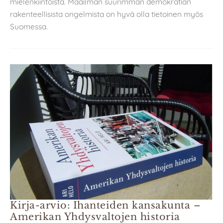
mielenkiintoista. Maailman suurimman demokratian
rakenteellisista ongelmista on hyvä olla tietoinen myös
Suomessa.
Kirja-arvio: Ihanteiden kansakunta –
Amerikan Yhdysvaltojen historia