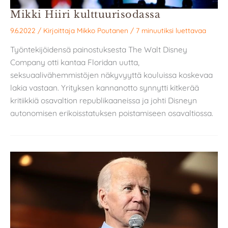
Mikki Hiiri kulttuurisodassa
9.6.2022
/ Kirjoittaja
Mikko Poutanen
/
7 minuutiksi luettavaa
Työntekijöidensä painostuksesta The Walt Disney
Company otti kantaa Floridan uutta,
seksuaalivähemmistöjen näkyvyyttä kouluissa koskevaa
lakia vastaan. Yrityksen kannanotto synnytti kitkerää
kritiikkiä osavaltion republikaaneissa ja johti Disneyn
autonomisen erikoisstatuksen poistamiseen osavaltiossa.