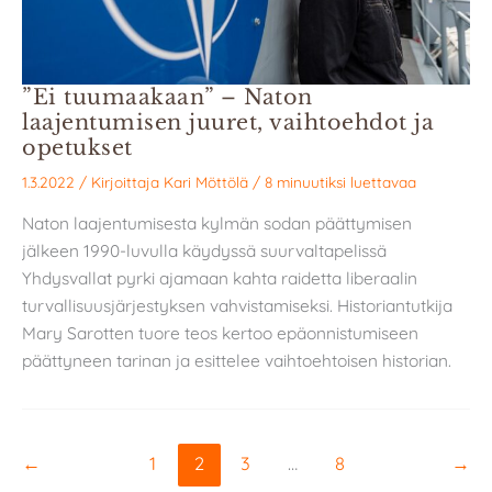
”Ei tuumaakaan” – Naton
laajentumisen juuret, vaihtoehdot ja
opetukset
1.3.2022
/ Kirjoittaja
Kari Möttölä
/
8 minuutiksi luettavaa
Naton laajentumisesta kylmän sodan päättymisen
jälkeen 1990-luvulla käydyssä suurvaltapelissä
Yhdysvallat pyrki ajamaan kahta raidetta liberaalin
turvallisuusjärjestyksen vahvistamiseksi. Historiantutkija
Mary Sarotten tuore teos kertoo epäonnistumiseen
päättyneen tarinan ja esittelee vaihtoehtoisen historian.
←
1
2
3
…
8
→