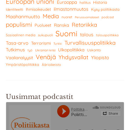
Euroopan unioni
Eurooppa
Historia
hallitus
ilmastonmuutos
Ihmisoikeudet
Kysy politiikasta
Identiteetti
Media
Maahanmuutto
nuoret
podcast
Perussuomalaiset
populismi
Retoriikka
Ranska
Puolueet
Suomi
talous
Sosiaalinen media
sukupuoli
talouspolitiikka
Turvallisuuspolitiikka
Tasa-arvo
Terrorismi
Turkki
Tutkimus
Ulkopolitiikka
Uskonto
työ
Ukrainan kriisi
Venäjä
Yhdysvallat
Yliopisto
Vaalianalyysit
Ympäristöpolitiikka
Äärioikeisto
Uusimmat podcastit