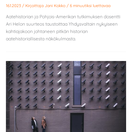
16.1.2023
/ Kirjoittaja
Jani Kokko
/
6 minuutiksi luettavaa
Aatehistorian ja Pohjois-Amerikan tutkimuksen dosentti
Ari Helon suurteos taustoittaa Yhdysvaltain nykyiseen
kahtiajakoon johtaneen pitkän historian
aatehistoriallisesta näkökulmasta.