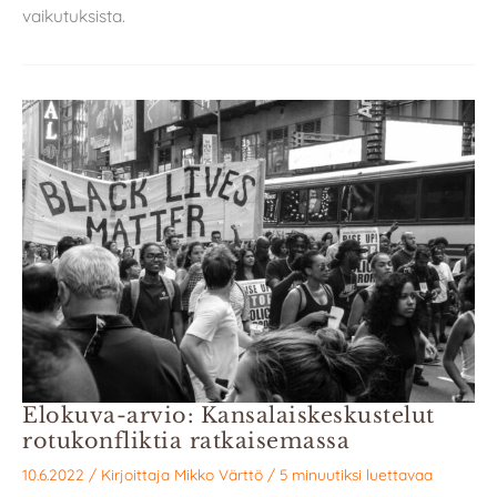
vaikutuksista.
Elokuva-arvio: Kansalaiskeskustelut
rotukonfliktia ratkaisemassa
10.6.2022
/ Kirjoittaja
Mikko Värttö
/
5 minuutiksi luettavaa