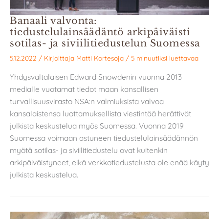
Banaali valvonta:
tiedustelulainsäädäntö arkipäiväisti
sotilas- ja siviilitiedustelun Suomessa
5.12.2022
/ Kirjoittaja
Matti Kortesoja
/
5 minuutiksi luettavaa
Yhdysvaltalaisen Edward Snowdenin vuonna 2013
medialle vuotamat tiedot maan kansallisen
turvallisuusvirasto NSA:n valmiuksista valvoa
kansalaistensa luottamuksellista viestintää herättivät
julkista keskustelua myös Suomessa. Vuonna 2019
Suomessa voimaan astuneen tiedustelulainsäädännön
myötä sotilas- ja siviilitiedustelu ovat kuitenkin
arkipäiväistyneet, eikä verkkotiedustelusta ole enää käyty
julkista keskustelua.