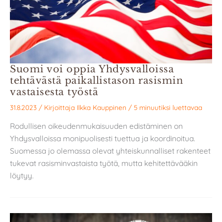
Suomi voi oppia Yhdysvalloissa
tehtävästä paikallistason rasismin
vastaisesta työstä
31.8.2023
/ Kirjoittaja
Ilkka Kauppinen
/
5 minuutiksi luettavaa
Rodullisen oikeudenmukaisuuden edistäminen on
Yhdysvalloissa monipuolisesti tuettua ja koordinoitua.
Suomessa jo olemassa olevat yhteiskunnalliset rakenteet
tukevat rasisminvastaista työtä, mutta kehitettävääkin
löytyy.