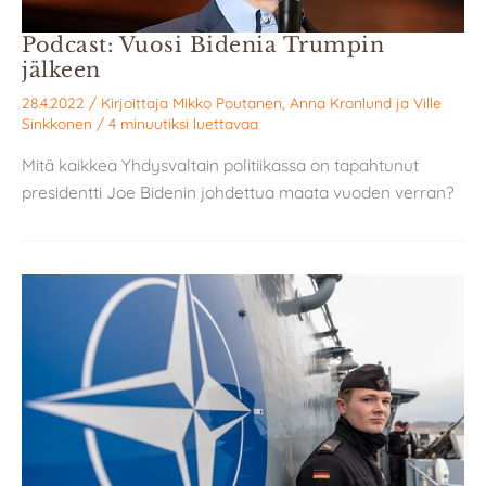
Podcast: Vuosi Bidenia Trumpin
jälkeen
28.4.2022
/ Kirjoittaja
Mikko Poutanen
,
Anna Kronlund
ja
Ville
Sinkkonen
/
4 minuutiksi luettavaa
Mitä kaikkea Yhdysvaltain politiikassa on tapahtunut
presidentti Joe Bidenin johdettua maata vuoden verran?