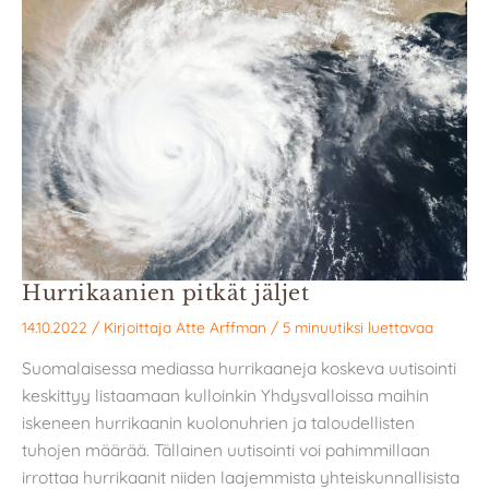
Hurrikaanien pitkät jäljet
14.10.2022
/ Kirjoittaja
Atte Arffman
/
5 minuutiksi luettavaa
Suomalaisessa mediassa hurrikaaneja koskeva uutisointi
keskittyy listaamaan kulloinkin Yhdysvalloissa maihin
iskeneen hurrikaanin kuolonuhrien ja taloudellisten
tuhojen määrää. Tällainen uutisointi voi pahimmillaan
irrottaa hurrikaanit niiden laajemmista yhteiskunnallisista