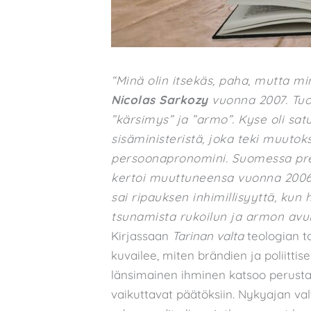
“Minä olin itsekäs, paha, mutta mi
Nicolas Sarkozy
vuonna 2007. Tuo
”kärsimys” ja ”armo”. Kyse oli sat
sisäministeristä, joka teki muutok
persoonapronomini. Suomessa pr
kertoi muuttuneensa vuonna 2006.
sai ripauksen inhimillisyyttä, ku
tsunamista rukoilun ja armon avul
Kirjassaan
Tarinan valta
teologian to
kuvailee, miten brändien ja poliitti
länsimainen ihminen katsoo perustav
vaikuttavat päätöksiin. Nykyajan v