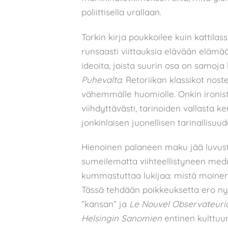
poliittisella urallaan.
Torkin kirja poukkoilee kuin kattilas
runsaasti viittauksia elävään elämää
ideoita, joista suurin osa on samoj
Puhevalta
. Retoriikan klassikot nos
vähemmälle huomiolle. Onkin ironista
viihdyttävästi, tarinoiden vallasta 
jonkinlaisen juonellisen tarinallisuud
Hienoinen palaneen maku jää luvusta
sumeilematta viihteellistyneen me
kummastuttaa lukijaa: mistä moinen 
Tässä tehdään poikkeuksetta ero nyk
”kansan” ja
Le Nouvel Observateuri
Helsingin Sanomien
entinen kulttuur