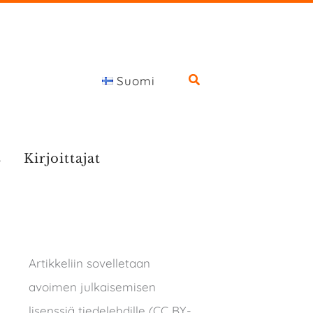
Suomi
s
Kirjoittajat
Artikkeliin sovelletaan
avoimen julkaisemisen
lisenssiä tiedelehdille (CC BY-