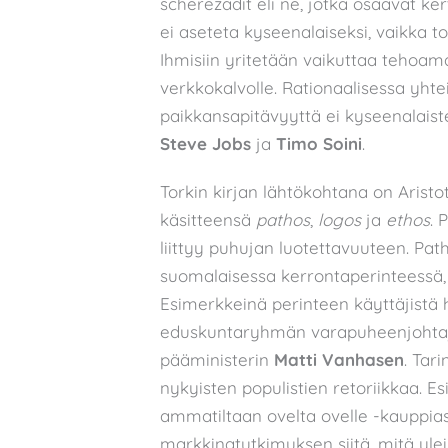
scherezadit eli ne, jotka osaavat ke
ei aseteta kyseenalaiseksi, vaikka t
Ihmisiin yritetään vaikuttaa tehoamal
verkkokalvolle. Rationaalisessa yht
paikkansapitävyyttä ei kyseenalaist
Steve Jobs
ja
Timo Soini
.
Torkin kirjan lähtökohtana on Arist
käsitteensä
pathos
,
logos
ja
ethos
. 
liittyy puhujan luotettavuuteen. Pat
suomalaisessa kerrontaperinteessä, 
Esimerkkeinä perinteen käyttäjistä h
eduskuntaryhmän varapuheenjoht
pääministerin
Matti Vanhasen
. Tar
nykyisten populistien retoriikkaa. E
ammatiltaan ovelta ovelle -kauppias.
markkinatutkimuksen siitä, mitä ylei