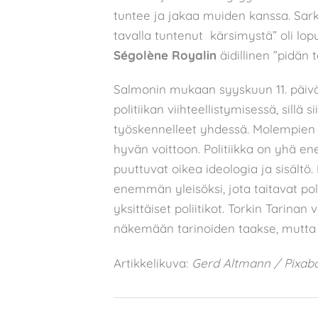
tuntee ja jakaa muiden kanssa. Sar
tavalla tuntenut kärsimystä” oli lo
Ségolène Royalin
äidillinen ”pidän t
Salmonin mukaan syyskuun 11. päivä
politiikan viihteellistymisessä, sillä
työskennelleet yhdessä. Molempien 
hyvän voittoon. Politiikka on yhä en
puuttuvat oikea ideologia ja sisäl
enemmän yleisöksi, jota taitavat poli
yksittäiset poliitikot. Torkin Tarina
näkemään tarinoiden taakse, mutta Sa
Artikkelikuva:
Gerd Altmann / Pixab