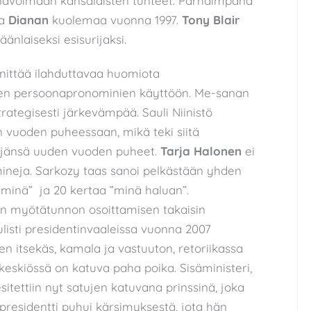
kanavoimaan kansalaisten tunteet. Parhaimpana
sa
Dianan
kuolemaa vuonna 1997.
Tony Blair
nlaiseksi esisurijaksi.
nnittää ilahduttavaa huomiota
seen persoonapronominien käyttöön. Me-sanan
strategisesti järkevämpää. Sauli Niinistö
uoden puheessaan, mikä teki siitä
jänsä uuden vuoden puheet.
Tarja Halonen
ei
ineja. Sarkozy taas sanoi pelkästään yhden
minä” ja 20 kertaa ”minä haluan”.
lun myötätunnon osoittamisen takaisin
julisti presidentinvaaleissa vuonna 2007
n itsekäs, kamala ja vastuuton, retoriikassa
 keskiössä on katuva paha poika. Sisäministeri,
 esitettiin nyt satujen katuvana prinssinä, joka
a presidentti puhui kärsimyksestä, jota hän