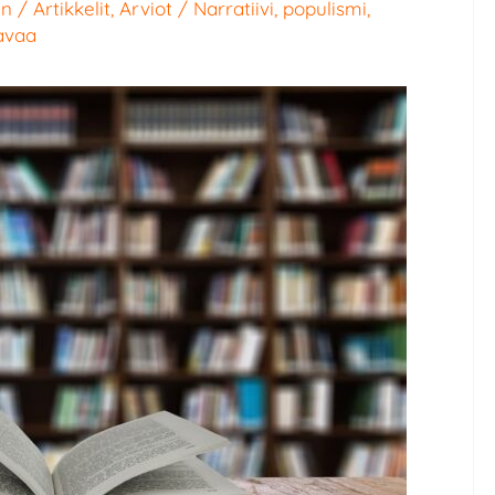
en
/
Artikkelit
,
Arviot
/
Narratiivi
,
populismi
,
tavaa