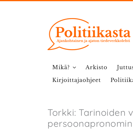
Siirry
sisältöön
Mikä?
Arkisto
Juttu
Kirjoittajaohjeet
Politii
Torkki: Tarinoiden v
persoonapronomini