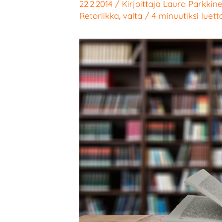
22.2.2014
/ Kirjoittaja
Laura Parkkin
Retoriikka
,
valta
/
4 minuutiksi luet