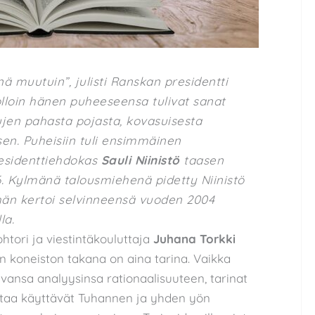
nä muutuin”, julisti Ranskan presidentti
lloin hänen puheeseensa tulivat sanat
ujen pahasta pojasta, kovasuisesta
sen. Puheisiin tuli ensimmäinen
esidenttiehdokas
Sauli Niinistö
taasen
 Kylmänä talousmiehenä pidetty Niinistö
n hän kertoi selvinneensä vuoden 2004
la.
htori ja viestintäkouluttaja
Juhana Torkki
sen koneiston takana on aina tarina. Vaikka
ansa analyysinsa rationaalisuuteen, tarinat
altaa käyttävät Tuhannen ja yhden yön