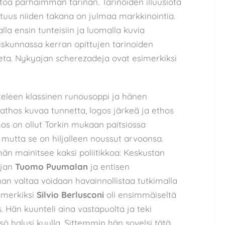
rtoa parhaimman tarinan. Tarinoiden illuusiota
otuus niiden takana on julmaa markkinointia.
la ensin tunteisiin ja luomalla kuvia
eiskunnassa kerran opittujen tarinoiden
eta. Nykyajan scherezadeja ovat esimerkiksi
oteleen klassinen runousoppi ja hänen
Pathos kuvaa tunnetta, logos järkeä ja ethos
hos on ollut Torkin mukaan paitsiossa
mutta se on hiljalleen noussut arvoonsa.
än mainitsee kaksi poliitikkoa: Keskustan
ajan
Tuomo Puumalan
ja entisen
inan valtaa voidaan havainnollistaa tutkimalla
simerkiksi
Silvio Berlusconi
oli ensimmäiseltä
 Hän kuunteli aina vastapuolta ja teki
sö halusi kuulla. Sittemmin hän sovelsi tätä