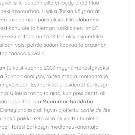
vällisille pohdinnoille ei löydy enää tilaa
teki itsemurhan. Lisäksi Torkin käyttämät
leen tuoreempia päivityksiä. Eikö
Johanna
iestikohu ole jo hieman tunkkainen ilmiö?
eseen mitään uutta. Miten olisi esimerkiksi
llaan voisi pohtia sadun kaavaa ja draaman
aa tarinaa kuvalla.
mon
julkaisi vuonna 2007 myyntimenestykseksi
asa Salmon analysoi, miten media, mainonta ja
aa hyväkseen. Esimerkiksi presidentti Sarkozyn
eniä suloisia tarinoita aina, kun presidentti oli
yan autoritääristä
Muammar Gaddafia
.
Disneylandissa oli hyvin ajoitettu
conte de fée
 Sekä paikka että aika oli valittu huolella.
rinaa”, totesi Sarkozyn medianeuvonantaja