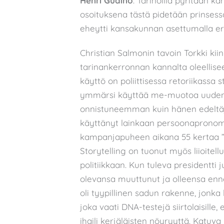
Henri Guaino
. Tarinoilla pyritään 
osoituksena tästä pidetään prinses
eheytti kansakunnan asettumalla erää
Christian Salmonin tavoin Torkki kii
tarinankerronnan kannalta oleelli
käyttö on poliittisessa retoriikassa 
ymmärsi käyttää me-muotoa uuden v
onnistuneemman kuin hänen edeltä
käyttänyt lainkaan persoonapronom
kampanjapuheen aikana 55 kertaa ”
Storytelling on tuonut myös liioitel
politiikkaan. Kun tuleva presidentti 
olevansa muuttunut ja olleensa enne
oli tyypillinen sadun rakenne, jonka
joka vaati DNA-testejä siirtolaisille,
ihaili kerjäläisten nöyryyttä. Katuv