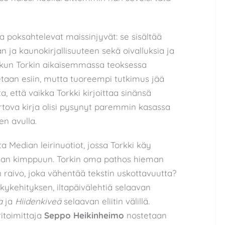
sa poksahtelevat maissinjyvät: se sisältää
n ja kaunokirjallisuuteen sekä oivalluksia ja
a kun Torkin aikaisemmassa teoksessa
tetaan esiin, mutta tuoreempi tutkimus jää
, että vaikka Torkki kirjoittaa sinänsä
kertova kirja olisi pysynyt paremmin kasassa
en avulla.
 Median leirinuotiot, jossa Torkki käy
dian kimppuun. Torkin oma pathos hieman
raivo, joka vähentää tekstin uskottavuutta?
ykehityksen, iltapäivälehtiä selaavan
a
ja
Hiidenkiveä
selaavan eliitin välillä.
itoimittaja
Seppo Heikinheimo
nostetaan