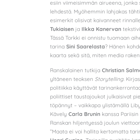
esiin viimeisimmän airueena, jonka sy
lehdestä. Myöhemmin lahjakas tähti 
esimerkit olisivat kaivanneet rinnal
Tukiaisen
ja
Ilkka Kanervan
tekstiv
Tässä Torkki ei onnistu tuomaan aihe
tarina
Sini Saarelasta
? Hänen kohda
kaarta sekä sitä, miten media rakent
Ranskalainen tutkija
Christian Sal
yltäneen teoksen
Storytelling
. Kirj
politiikka käyttävät tarinankerront
poliittiset taustajoukot julkaisivat pi
töpännyt – vaikkapa ylistämällä Lib
Kävely
Carla Brunin
kanssa Pariisin 
Ranskan hiljentyessä joulun viettoon.
”Maata ei voi hallita kertomatta ta