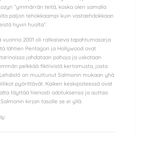
kozyn ”ymmärrän teitä, koska olen samalla
pulta paljon tehokkaampi kuin vastaehdokkaan
eistä hyvin huolta”.
 vuonna 2001 oli ratkaiseva tapahtumasarja
 siitä lähtien Pentagon ja Hollywood ovat
tarinoissa jahdataan pahoja ja uskotaan
emmän pelkkää fiktiivistä kertomusta, josta
tö. Lehdistö on muuttunut Salmonin mukaan yhä
itikot pyörittävät. Kaiken keskipisteessä ovat
n valta täyttää hienosti odotuksensa ja auttaa
lmonin kirjan tasolle se ei yllä.
ay