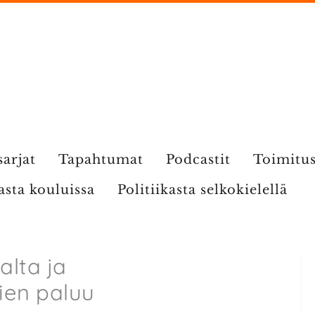
sarjat
Tapahtumat
Podcastit
Toimitu
kasta kouluissa
Politiikasta selkokielellä
alta ja
en paluu