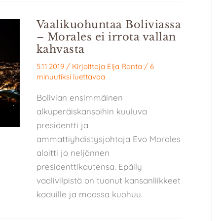
Vaalikuohuntaa Boliviassa
– Morales ei irrota vallan
kahvasta
5.11.2019
/ Kirjoittaja
Eija Ranta
/
6
minuutiksi luettavaa
Bolivian ensimmäinen
alkuperäiskansoihin kuuluva
presidentti ja
ammattiyhdistysjohtaja Evo Morales
aloitti jo neljännen
presidenttikautensa. Epäily
vaalivilpistä on tuonut kansanliikkeet
kaduille ja maassa kuohuu.