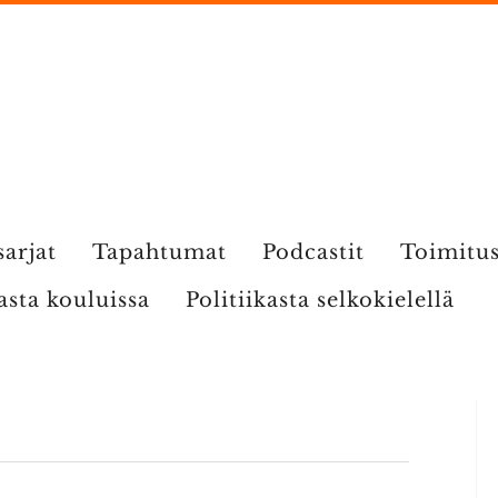
sarjat
Tapahtumat
Podcastit
Toimitu
kasta kouluissa
Politiikasta selkokielellä
S