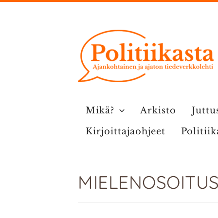
Siirry
sisältöön
Mikä?
Arkisto
Juttu
Kirjoittajaohjeet
Politii
MIELENOSOITU