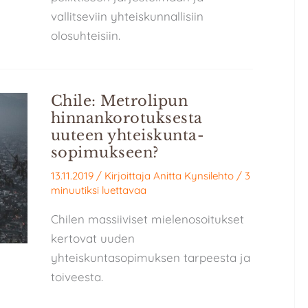
vallitseviin yhteiskunnallisiin
olosuhteisiin.
Chile: Metrolipun
hinnan­korotuksesta
uuteen yhteiskunta­
sopimukseen?
13.11.2019
/ Kirjoittaja
Anitta Kynsilehto
/
3
minuutiksi luettavaa
Chilen massiiviset mielenosoitukset
kertovat uuden
yhteiskuntasopimuksen tarpeesta ja
toiveesta.