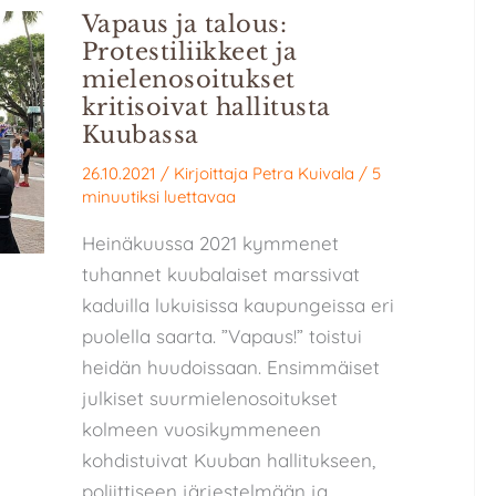
Vapaus ja talous:
Protestiliikkeet ja
mielenosoitukset
kritisoivat hallitusta
Kuubassa
26.10.2021
/ Kirjoittaja
Petra Kuivala
/
5
minuutiksi luettavaa
Heinäkuussa 2021 kymmenet
tuhannet kuubalaiset marssivat
kaduilla lukuisissa kaupungeissa eri
puolella saarta. ”Vapaus!” toistui
heidän huudoissaan. Ensimmäiset
julkiset suurmielenosoitukset
kolmeen vuosikymmeneen
kohdistuivat Kuuban hallitukseen,
poliittiseen järjestelmään ja