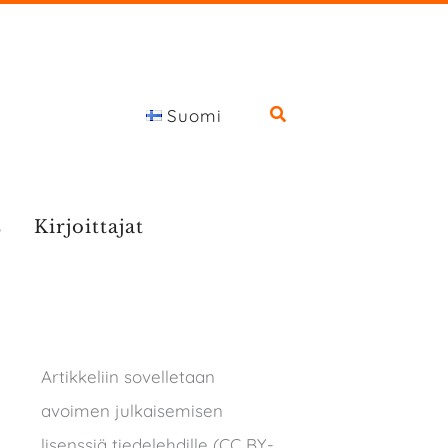
Suomi
s
Kirjoittajat
Artikkeliin sovelletaan
avoimen julkaisemisen
lisenssiä tiedelehdille (CC BY-