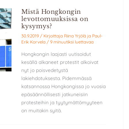
Mistä Hongkongin
levottomuuksissa on
kysymys?
30.9.2019
/ Kirjoittaja
Riina Yrjölä
ja
Paul-
Erik Korvela
/
9 minuutiksi luettavaa
Hongkongin laajasti uutisoidut
kesällä alkaneet protestit alkoivat
nyt jo poisvedetystä
lakiehdotuksesta. Pidemmässä
katsannossa Hongkongissa jo vuosia
epäsäännöllisesti jatkuneisiin
protesteihin ja tyytymättömyyteen
on muitakin syitä.