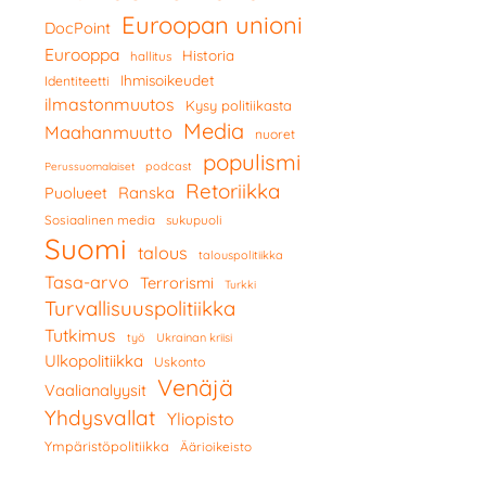
Euroopan unioni
DocPoint
Eurooppa
Historia
hallitus
Ihmisoikeudet
Identiteetti
ilmastonmuutos
Kysy politiikasta
Media
Maahanmuutto
nuoret
populismi
podcast
Perussuomalaiset
Retoriikka
Ranska
Puolueet
Sosiaalinen media
sukupuoli
Suomi
talous
talouspolitiikka
Tasa-arvo
Terrorismi
Turkki
Turvallisuuspolitiikka
Tutkimus
työ
Ukrainan kriisi
Ulkopolitiikka
Uskonto
Venäjä
Vaalianalyysit
Yhdysvallat
Yliopisto
Ympäristöpolitiikka
Äärioikeisto